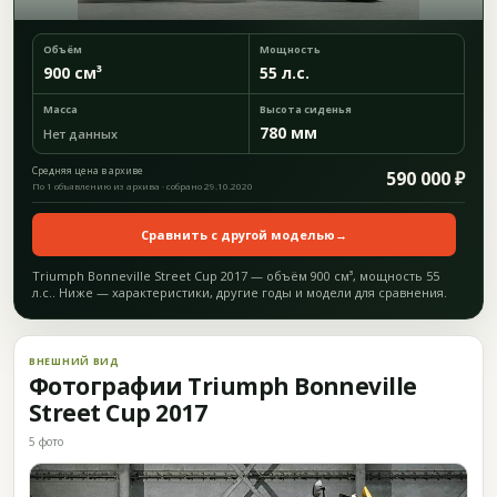
Объём
Мощность
900 см³
55 л.с.
Масса
Высота сиденья
780 мм
Нет данных
Средняя цена в архиве
590 000 ₽
По 1 объявлению из архива · собрано 29.10.2020
Сравнить с другой моделью
→
Triumph Bonneville Street Cup 2017 — объём 900 см³, мощность 55
л.с.. Ниже — характеристики, другие годы и модели для сравнения.
ВНЕШНИЙ ВИД
Фотографии Triumph Bonneville
Street Cup 2017
5 фото