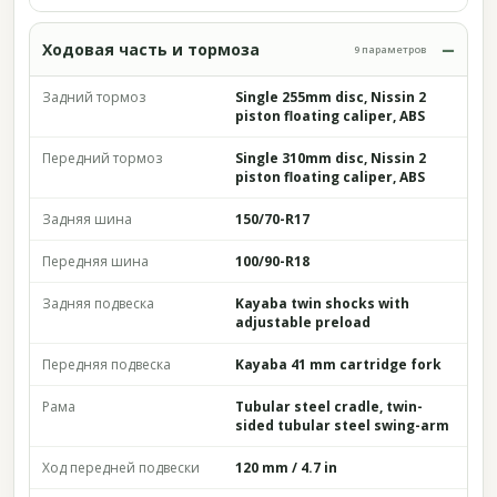
Ходовая часть и тормоза
9 параметров
Задний тормоз
Single 255mm disc, Nissin 2
piston floating caliper, ABS
Передний тормоз
Single 310mm disc, Nissin 2
piston floating caliper, ABS
Задняя шина
150/70-R17
Передняя шина
100/90-R18
Задняя подвеска
Kayaba twin shocks with
adjustable preload
Передняя подвеска
Kayaba 41 mm cartridge fork
Рама
Tubular steel cradle, twin-
sided tubular steel swing-arm
Ход передней подвески
120 mm / 4.7 in