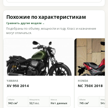
Похожие по характеристикам
Сравнить другие модели →
Подобраны по объёму, мощности и году. Класс и назначение
могут отличаться.
YAMAHA
HONDA
XV 950 2014
NC 750X 2018
Объём
Мощность
Масса
Объём
Мощно
942 см³
52,1 л.с.
Нет данных
745 см³
54 л.с