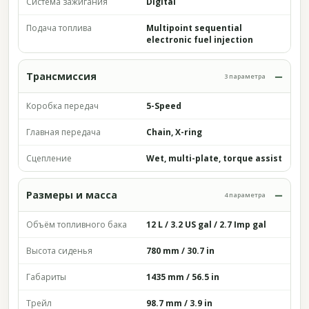
Система зажигания
Digital
Подача топлива
Multipoint sequential
electronic fuel injection
Трансмиссия
3 параметра
Коробка передач
5-Speed
Главная передача
Chain, X-ring
Сцепление
Wet, multi-plate, torque assist
Размеры и масса
4 параметра
Объём топливного бака
12 L / 3.2 US gal / 2.7 Imp gal
Высота сиденья
780 mm / 30.7 in
Габариты
1435 mm / 56.5 in
Трейл
98.7 mm / 3.9 in