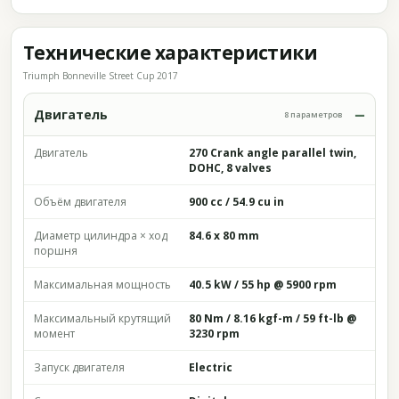
Технические характеристики
Triumph Bonneville Street Cup 2017
Двигатель
8 параметров
Двигатель
270 Crank angle parallel twin,
DOHC, 8 valves
Объём двигателя
900 cc / 54.9 cu in
Диаметр цилиндра × ход
84.6 x 80 mm
поршня
Максимальная мощность
40.5 kW / 55 hp @ 5900 rpm
Максимальный крутящий
80 Nm / 8.16 kgf-m / 59 ft-lb @
момент
3230 rpm
Запуск двигателя
Electric