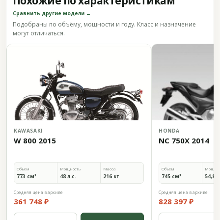
Похожие по характеристикам
Сравнить другие модели →
Подобраны по объёму, мощности и году. Класс и назначение
могут отличаться.
KAWASAKI
HONDA
W 800 2015
NC 750X 2014
Объём
Мощность
Масса
Объём
Мощно
773 см³
48 л.с.
216 кг
745 см³
54,8 л
Средняя цена в архиве
Средняя цена в архиве
361 748 ₽
828 397 ₽