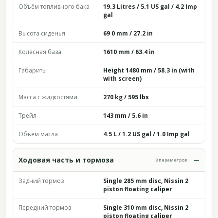
Объём топливного бака
19.3 Litres / 5.1 US gal / 4.2 Imp
gal
Высота сиденья
69 0 mm / 27.2 in
Колёсная база
1610 mm / 63.4 in
Габариты
Height 1480 mm / 58.3 in (with
with screen)
Масса с жидкостями
270 kg / 595 lbs
Трейл
143 mm / 5.6 in
Объем масла
4.5 L / 1.2 US gal / 1.0 Imp gal
Ходовая часть и тормоза
8 параметров
Задний тормоз
Single 285 mm disc, Nissin 2
piston floating caliper
Передний тормоз
Single 310 mm disc, Nissin 2
piston floating caliper