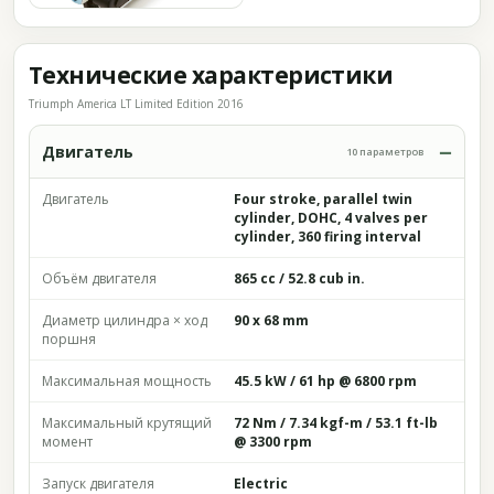
Технические характеристики
Triumph America LT Limited Edition 2016
Двигатель
10 параметров
Двигатель
Four stroke, parallel twin
cylinder, DOHC, 4 valves per
cylinder, 360 firing interval
Объём двигателя
865 cc / 52.8 cub in.
Диаметр цилиндра × ход
90 x 68 mm
поршня
Максимальная мощность
45.5 kW / 61 hp @ 6800 rpm
Максимальный крутящий
72 Nm / 7.34 kgf-m / 53.1 ft-lb
момент
@ 3300 rpm
Запуск двигателя
Electric