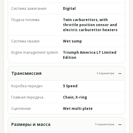
Система зажигания
Digital
Подача топлива
Twin carburettors, with
throttle position sensor and
electric carburettor heaters
Система смазки
Wet sump
Engine management system
Triumph America LT Limited
Edition
Трансмиссия
3 параметра
Коробка передач
5 Speed
Главная передача
Chain, X-ring
Сцепление
Wet multi plate
Размеры и масса
7 параметров