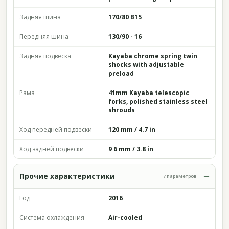
Задняя шина
170/80 B15
Передняя шина
130/90 - 16
Задняя подвеска
Kayaba chrome spring twin
shocks with adjustable
preload
Рама
41mm Kayaba telescopic
forks, polished stainless steel
shrouds
Ход передней подвески
120 mm / 4.7 in
Ход задней подвески
9 6 mm / 3.8 in
Прочие характеристики
7 параметров
Год
2016
Система охлаждения
Air-cooled