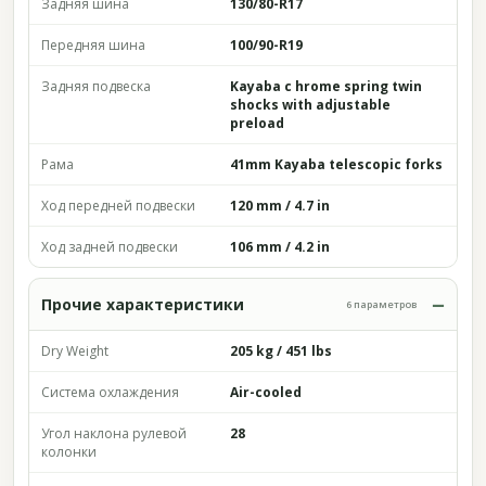
Задняя шина
130/80-R17
Передняя шина
100/90-R19
Задняя подвеска
Kayaba c hrome spring twin
shocks with adjustable
preload
Рама
41mm Kayaba telescopic forks
Ход передней подвески
120 mm / 4.7 in
Ход задней подвески
106 mm / 4.2 in
Прочие характеристики
6 параметров
Dry Weight
205 kg / 451 lbs
Система охлаждения
Air-cooled
Угол наклона рулевой
28
колонки