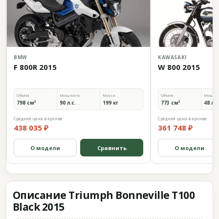
BMW
KAWASAKI
F 800R 2015
W 800 2015
Объём
Мощность
Масса
Объём
Мощно
798 см³
90 л.с.
199 кг
773 см³
48 л.с
Средняя цена в архиве
Средняя цена в архиве
438 035 ₽
361 748 ₽
О модели
Сравнить
О модели
Описание Triumph Bonneville T100
Black 2015