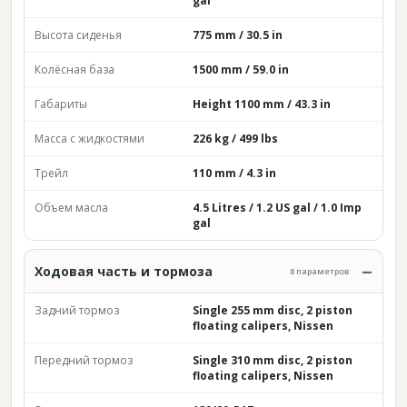
gal
Высота сиденья
775 mm / 30.5 in
Колёсная база
1500 mm / 59.0 in
Габариты
Height 1100 mm / 43.3 in
Масса с жидкостями
226 kg / 499 lbs
Трейл
110 mm / 4.3 in
Объем масла
4.5 Litres / 1.2 US gal / 1.0 Imp
gal
Ходовая часть и тормоза
8 параметров
Задний тормоз
Single 255 mm disc, 2 piston
floating calipers, Nissen
Передний тормоз
Single 310 mm disc, 2 piston
floating calipers, Nissen