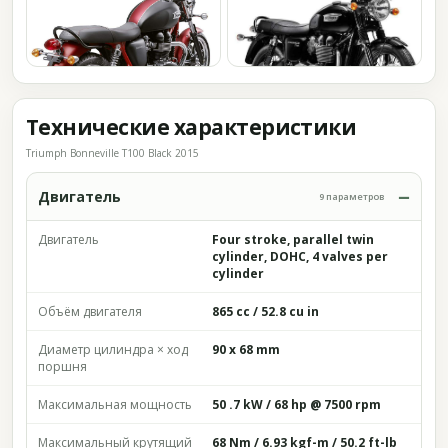
Технические характеристики
Triumph Bonneville T100 Black 2015
Двигатель
9 параметров
Двигатель
Four stroke, parallel twin
cylinder, DOHC, 4 valves per
cylinder
Объём двигателя
865 cc / 52.8 cu in
Диаметр цилиндра × ход
90 x 68 mm
поршня
Максимальная мощность
50 .7 kW / 68 hp @ 7500 rpm
Максимальный крутящий
68 Nm / 6.93 kgf-m / 50.2 ft-lb