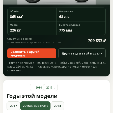
Объём
Мощность
865 см³
68 л.с.
Масса
Высота сиденья
226 кг
775 мм
Средняя цена в архиве
709 833 ₽
По 6 объявлениям из архива · 19.08.2014–15.11.2020
Сравнить с другой
→
Другие годы этой модели
моделью
Triumph Bonneville T100 Black 2015 — объём 865 см³, мощность 68 л.с.,
масса 226 кг. Ниже — характеристики, другие годы и модели для
сравнения.
← 2014
2017 →
Годы этой модели
2017
2015
2014
ВЫ СМОТРИТЕ