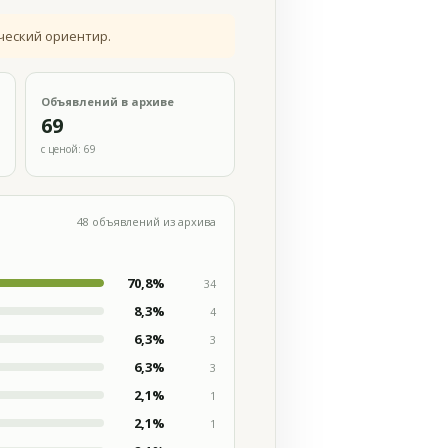
ческий ориентир.
Объявлений в архиве
69
с ценой: 69
48 объявлений из архива
70,8%
34
8,3%
4
6,3%
3
6,3%
3
2,1%
1
2,1%
1