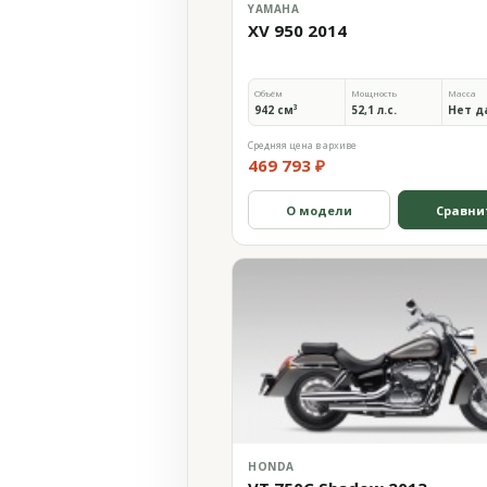
YAMAHA
XV 950 2014
Объём
Мощность
Масса
942 см³
52,1 л.с.
Нет д
Средняя цена в архиве
469 793 ₽
О модели
Сравни
HONDA