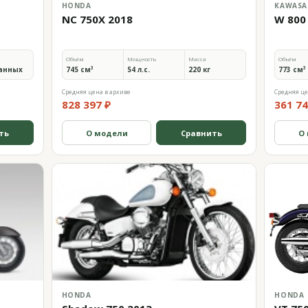
HONDA
KAWASA
NC 750X 2018
W 800
Объём
Мощность
Масса
Объём
анных
745 см³
54 л.с.
220 кг
773 см³
Средняя цена в архиве
Средняя це
828 397 ₽
361 74
ть
О модели
Сравнить
О
HONDA
HONDA