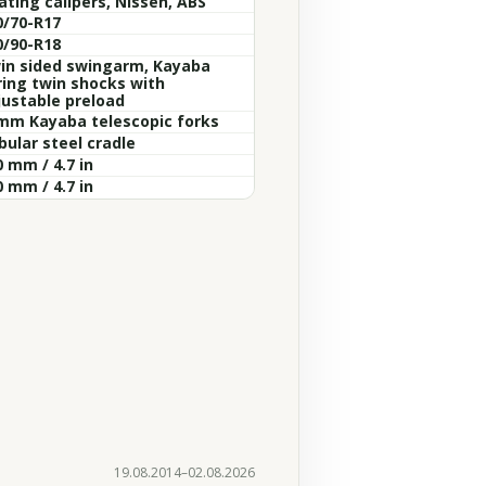
ating calipers, Nissen, ABS
0/70-R17
0/90-R18
in sided swingarm, Kayaba
ring twin shocks with
justable preload
mm Kayaba telescopic forks
bular steel cradle
 mm / 4.7 in
 mm / 4.7 in
19.08.2014–02.08.2026