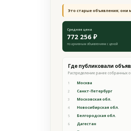
Это старые объявления; они 
Средняя цена
772 256 ₽
по архивным объявлениям с ценой
Где публиковали объя
Распределение ранее собранных о
Москва
1
Санкт-Петербург
2
Московская обл.
3
Новосибирская обл.
4
Белгородская обл.
5
Дагестан
6