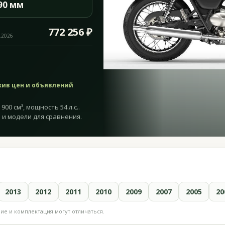
90 мм
772 256 ₽
.2026
хив цен и объявлений
900 см³, мощность 54 л.с..
 и модели для сравнения.
2013
2012
2011
2010
2009
2007
2005
20
е и комплектация могут отличаться.