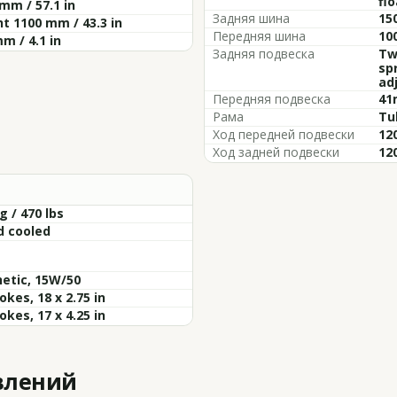
flo
mm / 57.1 in
Задняя шина
15
t 1100 mm / 43.3 in
Передняя шина
10
m / 4.1 in
Задняя подвеска
Tw
sp
ad
Передняя подвеска
41
Рама
Tu
Ход передней подвески
120
Ход задней подвески
120
g / 470 lbs
d cooled
etic, 15W/50
okes, 18 x 2.75 in
okes, 17 x 4.25 in
влений