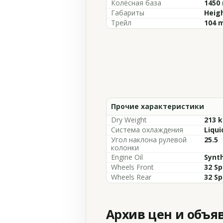
Колёсная база
1450 
Габариты
Heigh
Трейл
104 m
Прочие характеристики
Dry Weight
213 k
Система охлаждения
Liqui
Угол наклона рулевой
25.5
колонки
Engine Oil
Synth
Wheels Front
32 Sp
Wheels Rear
32 Sp
Архив цен и объя