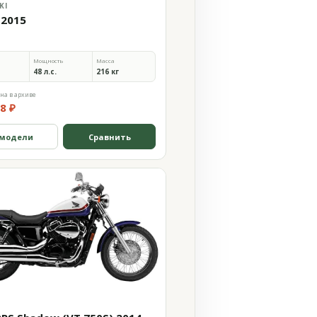
KI
 2015
Мощность
Масса
48 л.с.
216 кг
на в архиве
8 ₽
 модели
Сравнить