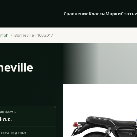
Сравнение
Классы
Марки
Стать
umph
Bonneville T100 2017
eville
ощность
4 л.с.
сота сиденья