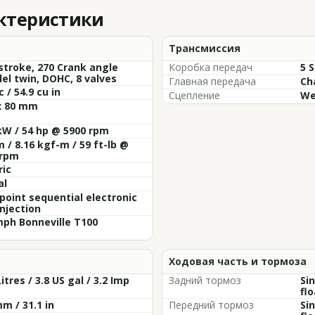
актеристики
Трансмиссия
stroke, 270 Crank angle
Коробка передач
5 
lel twin, DOHC, 8 valves
Главная передача
Cha
c / 54.9 cu in
Сцепление
We
x 80 mm
kW / 54 hp @ 5900 rpm
 / 8.16 kgf-m / 59 ft-lb @
 rpm
ric
al
point sequential electronic
injection
ph Bonneville T100
Ходовая часть и тормоза
Litres / 3.8 US gal / 3.2 Imp
Задний тормоз
Si
flo
m / 31.1 in
Передний тормоз
Si