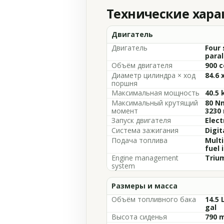
Технические хар
Двигатель
Двигатель
Four 
paral
Объём двигателя
900 c
Диаметр цилиндра × ход
84.6 
поршня
Максимальная мощность
40.5 
Максимальный крутящий
80 Nm
момент
3230
Запуск двигателя
Elect
Система зажигания
Digit
Подача топлива
Multi
fuel 
Engine management
Trium
system
Размеры и масса
Объём топливного бака
14.5 
gal
Высота сиденья
790 m