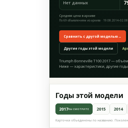
7
Нет данных
Средняя цена в архиве
По 69 объявлениям из архива · 19.08.2014–02.08
Сравнить с другой моделью
→
Другие годы этой модели
Ар
Triumph Bonneville T100 2017 — объём 
Ниже — характеристики, другие годы
Годы этой модели
2017
2015
2014
ВЫ СМОТРИТЕ
Карточки объединены по названию. Поколени