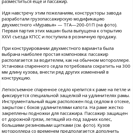
разместиться еще и пассажир.
Идя навстречу этим пожеланиям, конструкторы завода
разработали грузопассажирскую модификацию
двухместного «Муравья» — ТГА—200-01П (на фото).
Первая партия этих машин была выпущена к открытию
XXVI съезда КПСС и поступила в розничную продажу.
При конструировании двухместного варианта была
выбрана наиболее простая компоновка: пассажир
располагается за водителем, как на обычном мотороллере.
Установка спаренного седла потребовала сократить на 300
мм длину кузова, внести ряд других изменений в
конструкцию.
Легкосъемное спаренное седло крепится к раме на петле и
фиксируется специальной защелкой на удлинителях рамы.
Инструментальный ящик расположен под седлом в отсеке,
закрытом с боков удлинителями капота. На раме жестко
закреплены подножки для пассажира. Пассажир защищен
от дорожной грязи, летящей из-под задних колес,
большими резиновыми щитками (см. фото). Кузов
мотороллера со временем предполагается дополнить