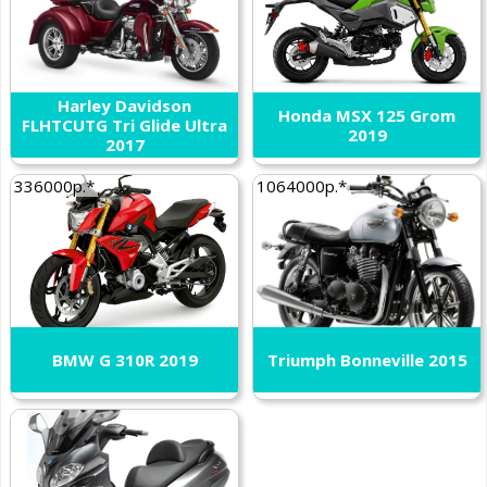
Harley Davidson
Honda MSX 125 Grom
FLHTCUTG Tri Glide Ultra
2019
2017
336000р.*
1064000р.*
BMW G 310R 2019
Triumph Bonneville 2015