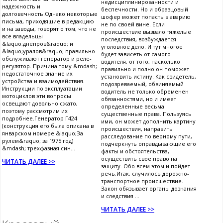
недисциплинированности и
надежность и
беспечности. Но и образцовый
долговечность.Однако некоторые
шофер может попасть в аварию
письма, приходящие в редакцию
не по своей вине. Если
и на заводы, говорят о том, что не
происшествие вызвало тяжелые
все владельцы
последствия, возбуждается
&laquo;днепров&raquo; и
уголовное дело. И тут многое
&laquo;уралов&raquo; правильно
будет зависеть от самого
обслуживают генератор и реле-
водителя, от того, насколько
регулятор. Причина тому &mdash;
правильно и полно он поможет
недостаточное знание их
установить истину. Как свидетель,
устройства и взаимодействия.
подозреваемый, обвиняемый
Инструкции по эксплуатации
водитель не только обременен
мотоциклов эти вопросы
обязанностями, но и имеет
освещают довольно сжато,
определенные весьма
поэтому рассмотрим их
существенные права. Пользуясь
подробнее.Генератор Г424
ими, он может дополнить картину
(конструкция его была описана в
происшествия, направить
январском номере &laquo;За
расследование по верному пути,
рулем&raquo; за 1975 год)
подчеркнуть оправдывающие его
&mdash; трехфазная син...
факты и обстоятельства,
осуществить свое право на
ЧИТАТЬ ДАЛЕЕ >>
защиту. Обо всем этом и пойдет
речь.Итак, случилось дорожно-
транспортное происшествие.
Закон обязывает органы дознания
и следствия ...
ЧИТАТЬ ДАЛЕЕ >>