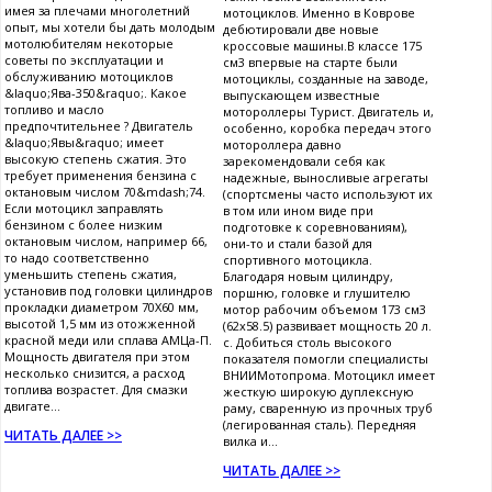
имея за плечами многолетний
мотоциклов. Именно в Коврове
опыт, мы хотели бы дать молодым
дебютировали две новые
мотолюбителям некоторые
кроссовые машины.В классе 175
советы по эксплуатации и
см3 впервые на старте были
обслуживанию мотоциклов
мотоциклы, созданные на заводе,
&laquo;Ява-350&raquo;. Какое
выпускающем известные
топливо и масло
мотороллеры Турист. Двигатель и,
предпочтительнее ? Двигатель
особенно, коробка передач этого
&laquo;Явы&raquo; имеет
мотороллера давно
высокую степень сжатия. Это
зарекомендовали себя как
требует применения бензина с
надежные, выносливые агрегаты
октановым числом 70&mdash;74.
(спортсмены часто используют их
Если мотоцикл заправлять
в том или ином виде при
бензином с более низким
подготовке к соревнованиям),
октановым числом, например 66,
они-то и стали базой для
то надо соответственно
спортивного мотоцикла.
уменьшить степень сжатия,
Благодаря новым цилиндру,
установив под головки цилиндров
поршню, головке и глушителю
прокладки диаметром 70X60 мм,
мотор рабочим объемом 173 см3
высотой 1,5 мм из отожженной
(62x58.5) развивает мощность 20 л.
красной меди или сплава АМЦа-П.
с. Добиться столь высокого
Мощность двигателя при этом
показателя помогли специалисты
несколько снизится, а расход
ВНИИМотопрома. Мотоцикл имеет
топлива возрастет. Для смазки
жесткую широкую дуплексную
двигате...
раму, сваренную из прочных труб
(легированная сталь). Передняя
ЧИТАТЬ ДАЛЕЕ >>
вилка и...
ЧИТАТЬ ДАЛЕЕ >>