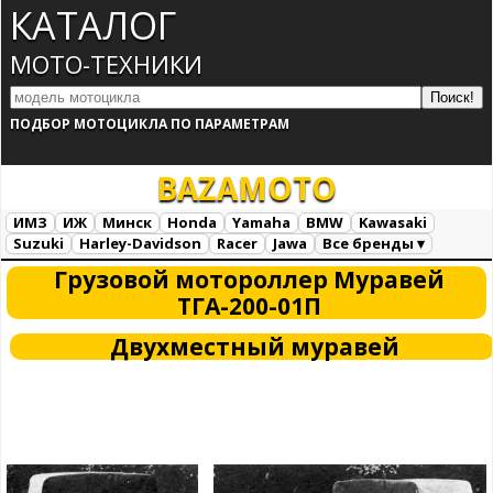
КАТАЛОГ
МОТО-ТЕХНИКИ
ПОДБОР МОТОЦИКЛА ПО ПАРАМЕТРАМ
BAZA
MOTO
ИМЗ
ИЖ
Минск
Honda
Yamaha
BMW
Kawasaki
Suzuki
Harley-Davidson
Racer
Jawa
Все бренды ▾
Все марки
Загрузка...
Грузовой мотороллер Муравей
ТГА-200-01П
Двухместный муравей