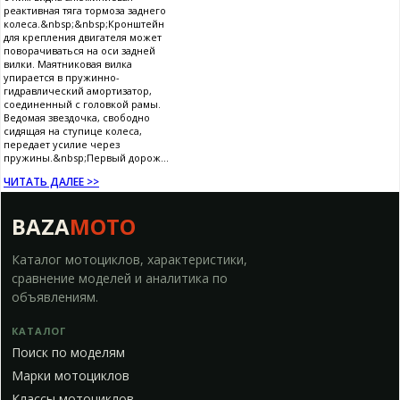
реактивная тяга тормоза заднего
колеса.&nbsp;&nbsp;Кронштейн
для крепления двигателя может
поворачиваться на оси задней
вилки. Маятниковая вилка
упирается в пружинно-
гидравлический амортизатор,
соединенный с головкой рамы.
Ведомая звездочка, свободно
сидящая на ступице колеса,
передает усилие через
пружины.&nbsp;Первый дорож...
ЧИТАТЬ ДАЛЕЕ >>
BAZA
MOTO
Каталог мотоциклов, характеристики,
сравнение моделей и аналитика по
объявлениям.
КАТАЛОГ
Поиск по моделям
Марки мотоциклов
Классы мотоциклов