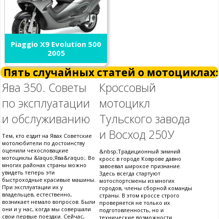
Piaggio X9 Evolution 500
2005
Пять случайных статей о мотоциклах:
Ява 350. Советы
Кроссовый
по эксплуатации
мотоцикл
и обслуживанию
Тульского завода
и Восход 250У
Тем, кто ездит на Явах Советские
мотолюбители по достоинству
оценили чехословацкие
&nbsp;Традиционный зимний
мотоциклы &laquo;Ява&raquo;. Во
кросс в городе Коврове давно
многих районах страны можно
завоевал широкое признание.
увидеть теперь эти
Здесь всегда стартуют
быстроходные красивые машины.
мотоспортсмены из многих
При эксплуатации их у
городов, члены сборной команды
владельцев, естественно,
страны. В этом кроссе строго
возникает немало вопросов. Были
проверяется не только их
они и у нас, когда мы совершали
подготовленность, но и
свои первые поездки. Сейчас,
технические возможности