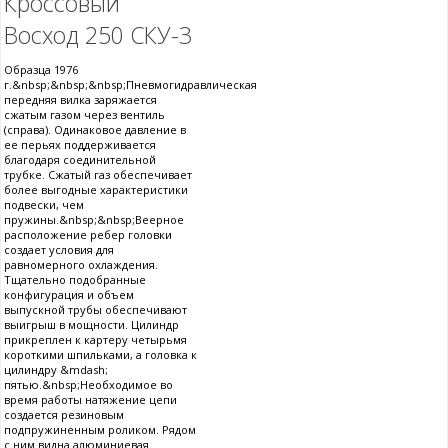
Кроссовый
Восход 250 СКУ-3
Образца 1976
г.&nbsp;&nbsp;&nbsp;Пневмогидравлическая
передняя вилка заряжается
сжатым газом через вентиль
(справа). Одинаковое давление в
ее перьях поддерживается
благодаря соединительной
трубке. Сжатый газ обеспечивает
более выгодные характеристики
подвески, чем
пружины.&nbsp;&nbsp;Веерное
расположение ребер головки
создает условия для
равномерного охлаждения.
Тщательно подобранные
конфигурация и объем
выпускной трубы обеспечивают
выигрыш в мощности. Цилиндр
прикреплен к картеру четырьмя
короткими шпильками, а головка к
цилиндру &mdash;
пятью.&nbsp;Необходимое во
время работы натяжение цепи
создается резиновым
подпружиненным роликом. Рядом
с ним видна алюминиевая