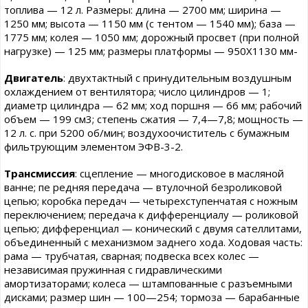
топлива — 12 л. Размеры: длина — 2700 мм; ширина —
1250 мм; высота — 1150 мм (с тентом — 1540 мм); база —
1775 мм; колея — 1050 мм; дорожный просвет (при полной
нагрузке) — 125 мм; размеры платформы — 950X1130 мм-
Двигатель
: двухтактный с принудительным воздушным
охлаждением от вентилятора; число цилиндров — 1;
диаметр цилиндра — 62 мм; ход поршня — 66 мм; рабочий
объем — 199 см3; степень сжатия — 7,4—7,8; мощность —
12 л. с. при 5200 об/мин; воздухоочиститель с бумажным
фильтрующим элементом ЭФВ-3-2.
Трансмиссия
: сцепление — многодисковое в масляной
ванне; пе редняя передача — втулочной безроликовой
цепью; коробка передач — четырехступенчатая с ножным
переключением; передача к дифференциалу — роликовой
цепью; дифференциал — конический с двумя сателлитами,
объединенный с механизмом заднего хода. Ходовая часть:
рама — трубчатая, сварная; подвеска всех колес —
независимая пружинная с гидравлическими
амортизаторами; колеса — штампованные с разъемными
дисками; размер шин — 100—254; тормоза — барабанные