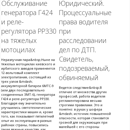
Обслуживание
Юридический.
генератора Г424
Процессуальные
и реле-
права водителя
регулятора РР330
при
на тяжелых
расследовании
мотоцилах
дел по ДТП.
Свидетель,
Неразлучная пара&nbsp;Ныне на
тяжелых мотоциклах киевского и
подозреваемый,
ирбитского заводов применяется
12-вольтовый комплект
обвиняемый
электропитания, состоящий из
трех узлов &mdash;
аккумуляторной батареи 6МТС-9
Ведется следствие&nbsp;В
(или двух последовательно
отличие от множества других
соединенных ЗМТ-6), генератора
профессий, работа водителя
Г424 и реле-регулятора РР330.
регламентирована весьма
Благодаря ему значительно
строгими правилами. Это и
улучшились светотехнические
понятно: в руках у шофера
характеристики машин и, кроме
&mdash; источник повышенной
того, как показывает пятилетний
опасности, которая становится
опыт их эксплуатации в разных
грозной для окружающих при
районах страны, повысились
малейшей с его стороны
такие важные качества, как