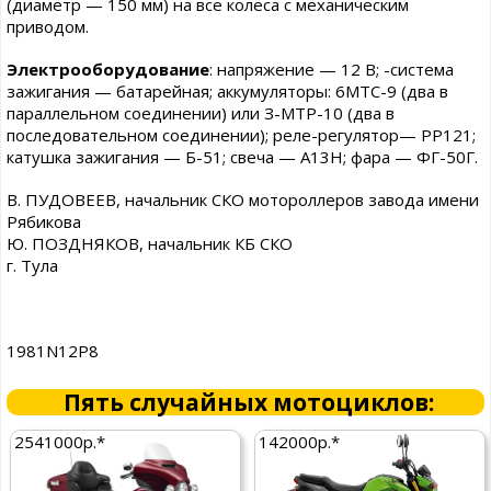
(диаметр — 150 мм) на все колеса с механическим
приводом.
Электрооборудование
: напряжение — 12 В; -система
зажигания — батарейная; аккумуляторы: 6МТС-9 (два в
параллельном соединении) или З-МТР-10 (два в
последовательном соединении); реле-регулятор— РР121;
катушка зажигания — Б-51; свеча — А13Н; фара — ФГ-50Г.
В. ПУДОВЕЕВ, начальник СКО мотороллеров завода имени
Рябикова
Ю. ПОЗДНЯКОВ, начальник КБ СКО
г. Тула
1981N12P8
Пять случайных мотоциклов:
2541000р.*
142000р.*