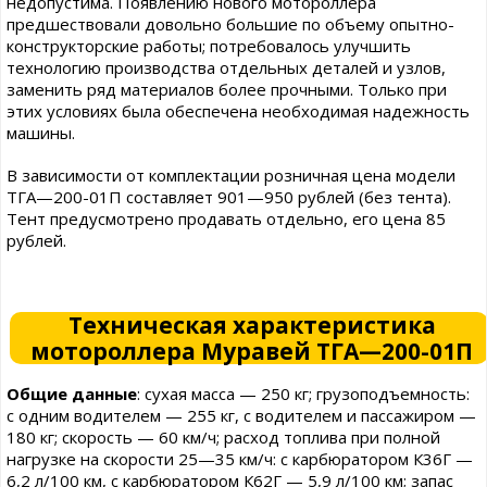
недопустима. Появлению нового мотороллера
предшествовали довольно большие по объему опытно-
конструкторские работы; потребовалось улучшить
технологию производства отдельных деталей и узлов,
заменить ряд материалов более прочными. Только при
этих условиях была обеспечена необходимая надежность
машины.
В зависимости от комплектации розничная цена модели
ТГА—200-01П составляет 901—950 рублей (без тента).
Тент предусмотрено продавать отдельно, его цена 85
рублей.
Техническая характеристика
мотороллера Муравей ТГА—200-01П
Общие данные
: сухая масса — 250 кг; грузоподъемность:
с одним водителем — 255 кг, с водителем и пассажиром —
180 кг; скорость — 60 км/ч; расход топлива при полной
нагрузке на скорости 25—35 км/ч: с карбюратором К36Г —
6,2 л/100 км, с карбюратором К62Г — 5,9 л/100 км; запас