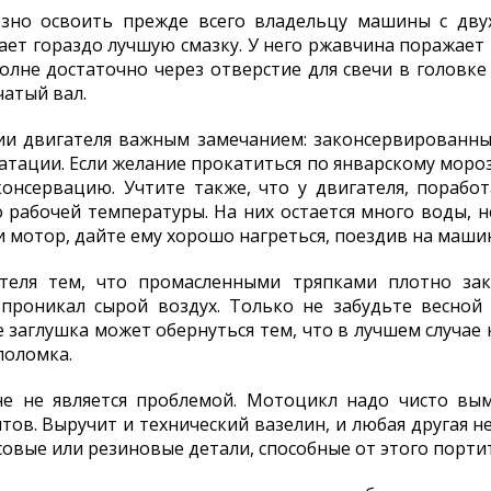
езно освоить прежде всего владельцу машины с дву
ает гораздо лучшую смазку. У него ржавчина поражает 
полне достаточно через отверстие для свечи в головке
чатый вал.
ии двигателя важным замечанием: законсервированный
атации. Если желание прокатиться по январскому мороз
онсервацию. Учтите также, что у двигателя, порабо
о рабочей температуры. На них остается много воды, н
ли мотор, дайте ему хорошо нагреться, поездив на маши
теля тем, что промасленными тряпками плотно зак
проникал сырой воздух. Только не забудьте весной
 заглушка может обернуться тем, что в лучшем случае
поломка.
не не является проблемой. Мотоцикл надо чисто вым
в. Выручит и технический вазелин, и любая другая не
совые или резиновые детали, способные от этого портит