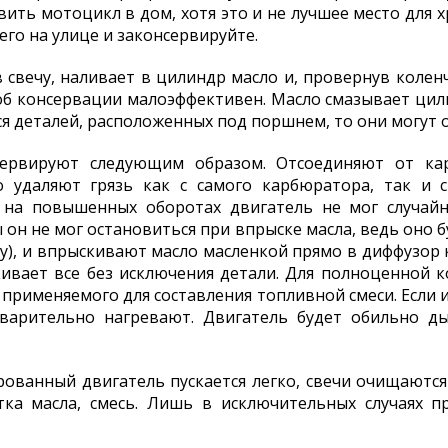
авить мотоцикл в дом, хотя это и не лучшее место для 
го на улице и законсервируйте.
в свечу, наливает в цилиндр масло и, провернув колен
об консервации малоэффективен. Масло смазывает ци
тся деталей, расположенных под поршнем, то они могут 
сервируют следующим образом. Отсоединяют от ка
о удаляют грязь как с самого карбюратора, так и 
на повышенных оборотах двигатель не мог случайн
 он не мог остановиться при впрыске масла, ведь оно б
у), и впрыскивают масло масленкой прямо в диффузор 
вает все без исключения детали. Для полноценной к
 применяемого для составления топливной смеси. Если из
варительно нагревают. Двигатель будет обильно ды
рованный двигатель пускается легко, свечи очищаютс
тка масла, смесь. Лишь в исключительных случаях пр