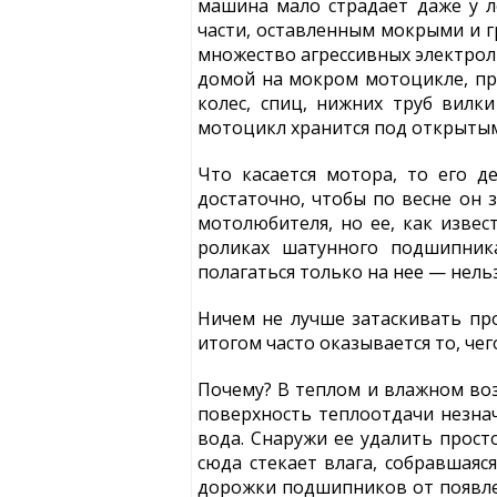
машина мало страдает даже у л
части, оставленным мокрыми и гр
множество агрессивных электрол
домой на мокром мотоцикле, пре
колес, спиц, нижних труб вилк
мотоцикл хранится под открытым
Что касается мотора, то его д
достаточно, чтобы по весне он 
мотолюбителя, но ее, как извес
роликах шатунного подшипника
полагаться только на нее — нельз
Ничем не лучше затаскивать пр
итогом часто оказывается то, че
Почему? В теплом и влажном воз
поверхность теплоотдачи незнач
вода. Снаружи ее удалить прос
сюда стекает влага, собравшаяся
дорожки подшипников от появлен