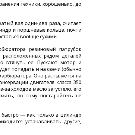
хранения техники, хорошенько, до
чатый вал один-два раза, считает
линдр и поршневые кольца, почти
остаться вообще сухими.
рбюратора резиновый патрубок
с расположенных рядом деталей
о втянуть ее. Пускают мотор и
удет попадать и на свечи (обычно
карбюратора. Оно распыляется на
онсервации двигателя класса 350
-за холодов масло загустело, его
мить, поэтому постарайтесь не
я быстро — как только в цилиндр
иходится устанавливать другие,