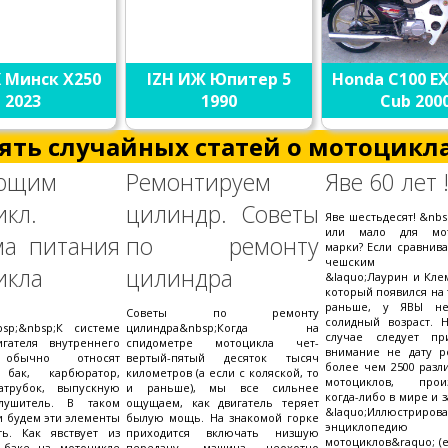
 Минск X250
IZH ИЖ Юпитер 5
Honda C100 EX
2023
1990
Cub 200
ять случайных статей о мотоцикла
ющим
Ремонтируем
Яве 60 лет 
икл.
цилиндр. Советы
Яве шестьдесят! &nbs
или мало для мот
ма питания
по ремонту
марки? Если сравнив
чешским мот
икла
цилиндра
&laquo;Лаурин и Кле
который появился на 
раньше, у ЯВЫ н
Советы по ремонту
солидный возраст. 
bsp;&nbsp;К системе
цилиндра&nbsp;Когда на
случае следует пр
игателя внутреннего
спидометре мотоцикла чет-
внимание не дату р
 обычно относят
вертый-пятый десяток тысяч
более чем 2500 разл
 бак, карбюратор,
километров (а если с коляской, то
мотоциклов, произ
атрубок, выпускную
и раньше), мы все сильнее
когда-либо в мире и 
лушитель. В таком
ощущаем, как двигатель теряет
&laquo;Иллюстриров
и будем эти элементы
былую мощь. На знакомой горке
энциклопедию
ть. Как явствует из
приходится включать низшую
мотоциклов&raquo; (е
в баке на мотоцикле
передачу, машина неохотно