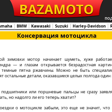
BAZA
MOTO
ПО
amaha
BMW
Kawasaki
Suzuki
Harley-Davidson
Консервация мотоцикла
вой зимовки мотор начинает шуметь, хуже работае
индра — и глазам открывается безрадостная картин
у темные пятна ржавчины. Можно не быть специалис
ят остальные детали, оказавшиеся целых полгода один 
подшипники или поршневые пальцы не сразу заявля
тать, но надолго ли его теперь хватит?
оездки о мотоцикле забыли, это еще не значит, что