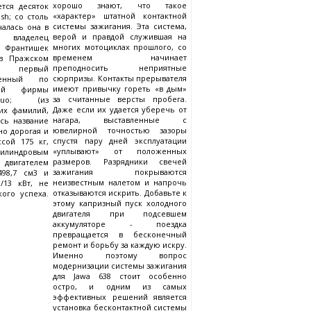
хорошо знают, что такое
ется десяток
«характер» штатной контактной
sh; со столь
системы зажигания. Эта система,
чалась она в
верой и правдой служившая на
а владелец
многих мотоциклах прошлого, со
 Франтишек
временем начинает
 в Пражском
преподносить неприятные
й первый
сюрпризы. Контакты прерывателя
оенный по
имеют привычку гореть «в дым»
кой фирмы
за считанные версты пробега.
raquo; (из
Даже если их удается уберечь от
их фамилий,
нагара, выставленные с
ось название
ювелирной точностью зазоры
но дорогая и
спустя пару дней эксплуатации
сой 175 кг,
«уплывают» от положенных
илиндровым
размеров. Разрядники свечей
двигателем
зажигания покрываются
98,7 см3 и
неизвестным налетом и напрочь
/13 кВт, не
отказываются искрить. Добавьте к
ого успеха.
этому капризный пуск холодного
двигателя при подсевшем
аккумуляторе - поездка
превращается в бесконечный
ремонт и борьбу за каждую искру.
Именно поэтому вопрос
модернизации системы зажигания
для Jawa 638 стоит особенно
остро, и одним из самых
эффективных решений является
установка бесконтактной системы