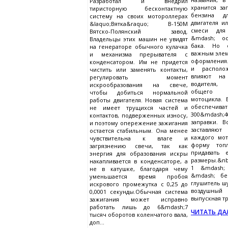
Разработал и внедрил
хранится за
тиристорную бесконтактную
бензина дл
систему на своих мотороллерах
двигателя и
&laquo;Вятка&raquo; В-150М
смеси для 
Вятско-Полянский завод.
&mdash; ос
Владельцы этих машин не увидят
бака. Но 
на генераторе обычного кулачка
важным элем
и механизма прерывателя с
оформления.
конденсатором. Им не придется
и располо
чистить или заменять контакты,
влияют на
регулировать момент
водителя,
искрообразования на свече,
общего 
чтобы добиться нормальной
мотоцикла. 
работы двигателя. Новая система
обеспеч
не имеет трущихся частей и
300&mdash;
контактов, подверженных износу,
заправки. 
и поэтому опережение зажигания
заставляют
остается стабильным. Она менее
каждого мо
чувствительна к влаге и
форму топл
загрязнению свечи, так как
придавать 
энергия для образования искры
размеры.&nb
накапливается в конденсаторе, а
1 &mdash;
не в катушке, благодаря чему
&mdash; бе
уменьшается время пробоя
глушитель шу
искрового промежутка с 0,25 до
воздушный 
0,0001 секунды.Обычная система
выпускная тр
зажигания может исправно
работать лишь до 6&mdash;7
ЧИТАТЬ ДАЛ
тысяч оборотов коленчатого вала,
доп...