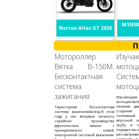
M1NSK
Norton Atlas GT 2026
П
Мотороллер
Изуча
Вятка В-150М.
мотоц
Бесконтактная
Систе
система
мотоц
зажигания
Изучающим
мотоцикл&n
питания дв
Тиристорная бесконтактная
сгорания
система зажигания&nbsp;В этом
топливный
году у нас впервые началось
впускной п
серийное производство
трубу и г
двухколесных машин с
порядке мы 
принципиально новой,
рассматрива
электронной системой зажигания.
названия, 