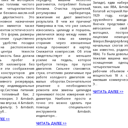
Западе), едва набер
пас топлива: чистого
разгоняется, потребляет больше
таких, как ЯВА, &mda
я четырехтактного
бензина. Очистка глушителей,
богатой историей.На
ли бензино-масля-ной
регулировка карбюратора,
1929 году, когд
двухтактного. Это
зажигания не дают заметного
оружейного завода
новное назначение
результата. В чем же причина?
Янечек представил
он является также
Наверняка в том, что уже сильно
автосалоне сво
ентом эстетического
износились цилиндр и поршень,
мотоцикл, постр
 Его форма, размеры
увеличился зазор между ними. В
лицензии немец
жение существенно
результате газы из камеры
&laquo;Вандерер&
 удобство посадки
сгорания через изношенные
начальных слогов эт
 на расположение
кольца проникают в картер.
как известно, родил
центра тяжести
Снижается компрессия. Об этом
ЯВА). То была доволь
Емкость бака должна
свидетельствует и меньшее
тяжелая машина мас
ивать пробег в
усилие на педаль, которое
оснащенная одноц
400 километров без
требуется теперь при пуске
четырехтактным 
Все эти соображения
двигателя. Сильнее становятся.
рабочим объемом 4
 конструкторов для
стуки, отчетливо различимые при
мощностью 18 л. с.
тоцикла искать свою
работе холодного двигателя на
имевшая коммерческ
ивного резервуара,
малых оборотах.Окончательное
Э...
ему индивидуальные
решение о необходимости
sp;Система питания:
ремонта или замены цилиндра
ЧИТАТЬ ДАЛЕЕ >>
 топливный бак; 2
принимают после измерения его
нзокран; 3 &mdash;
диаметра. Наиболее просто и
ма впуска; 4 &mdash;
точно это можно сделать при
фильтр; 5 &mdash;
помощи специального
уб...
инструмента &mdash;
индикаторн...
ЕЕ >>
ЧИТАТЬ ДАЛЕЕ >>