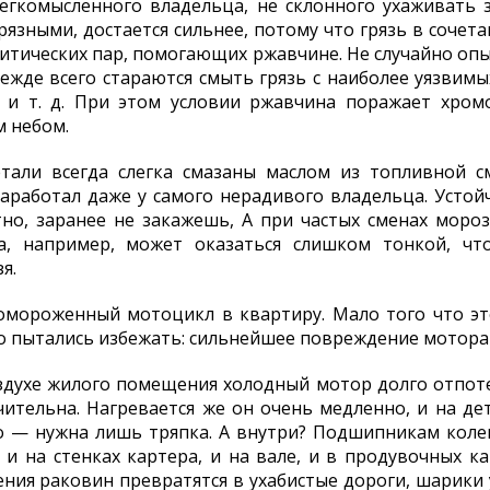
егкомысленного владельца, не склонного ухаживать з
язными, достается сильнее, потому что грязь в сочет
итических пар, помогающих ржавчине. Не случайно о
жде всего стараются смыть грязь с наиболее уязвимы
и и т. д. При этом условии ржавчина поражает хром
 небом.
етали всегда слегка смазаны маслом из топливной см
заработал даже у самого нерадивого владельца. Усто
тно, заранее не закажешь, А при частых сменах моро
, например, может оказаться слишком тонкой, чт
я.
омороженный мотоцикл в квартиру. Мало того что это
го пытались избежать: сильнейшее повреждение мотора
духе жилого помещения холодный мотор долго отпотева
ительна. Нагревается же он очень медленно, и на де
то — нужна лишь тряпка. А внутри? Подшипникам коле
 и на стенках картера, и на вале, и в продувочных к
ия раковин превратятся в ухабистые дороги, шарики 