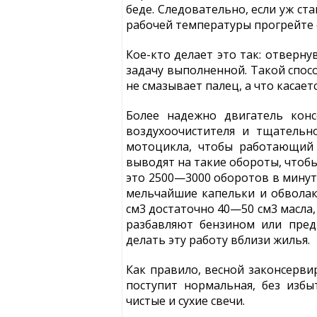
беде. Следовательно, если уж ст
рабочей температуры прогрейте е
Кое-кто делает это так: отверну
задачу выполненной. Такой спос
не смазывает палец, а что касае
Более надежно двигатель кон
воздухоочистителя и тщательн
мотоцикла, чтобы работающий 
выводят на такие обороты, чтобы
это 2500—3000 оборотов в минут
мельчайшие капельки и обволаки
см3 достаточно 40—50 см3 масла,
разбавляют бензином или пред
делать эту работу вблизи жилья.
Как правило, весной законсерви
поступит нормальная, без избы
чистые и сухие свечи.