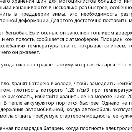
него хранения шин для мотоциклистов большого инт
ыми изнашиваются в несколько раз быстрее, особенно
нить в преддверии зимы, это необходимость разг
аточной деформации. Для этого достаточно поставить м
т бензобак. Если осенью он заполнен топливом доверху
й и его полость сообщается с атмосферой. Площадь ко
олебаниях температуры она то покрывается инеем, то
чего он ржавеет.
ухода сильно страдает аккумуляторная батарея. Что же
тепло. Хранят батарею в холоде, чтобы замедлить неиз
том, плотность которого 1,28 г/см3 при температур
 не рисковать, избегайте хранить ее на морозе ниже 2
. В тепле аккумулятор портится быстрее. Однако не
одержания автомобильной, когда автомобиль эксплуат
я могла отдать требуемую стартером мощность, ее нуж
ная подзарядка батареи, когда плотность электролита 