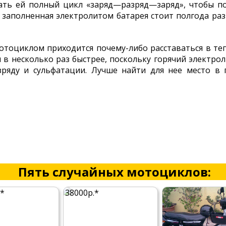
ать ей полный цикл «заряд—разряд—заряд», чтобы по
е заполненная электролитом батарея стоит полгода ра
мотоциклом приходится почему-либо расставаться в те
я в несколько раз быстрее, поскольку горячий электро
зряду и сульфатации. Лучше найти для нее место в 
Пять случайных мотоциклов:
.*
38000р.*