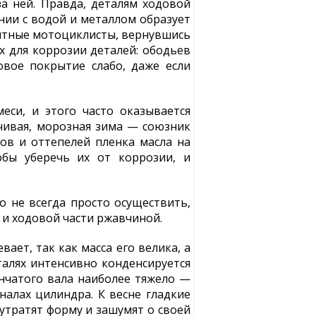
а ней. Правда, деталям ходовой
ании с водой и металлом образует
пытные мотоциклисты, вернувшись
х для коррозии деталей: ободьев
овое покрытие слабо, даже если
еси, и этого часто оказывается
йчивая, морозная зима — союзник
зов и оттепелей пленка масла на
обы уберечь их от коррозии, и
 не всегда просто осуществить,
 и ходовой части ржавчиной.
ет, так как масса его велика, а
талях интенсивно конденсируется
нчатого вала наиболее тяжело —
аналах цилиндра. К весне гладкие
утратят форму и зашумят о своей