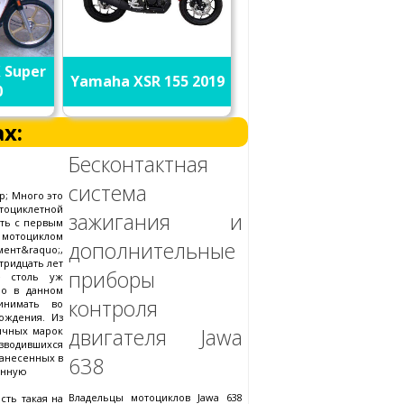
 Super
Yamaha XSR 155 2019
0
х:
!
Бесконтактная
система
p; Много это
оциклетной
зажигания и
ать с первым
оциклом
дополнительные
мент&raquo;,
тридцать лет
приборы
е столь уж
Но в данном
контроля
инимать во
ождения. Из
двигателя Jawa
ичных марок
водившихся
занесенных в
638
анную
Владельцы мотоциклов Jawa 638
сть такая на