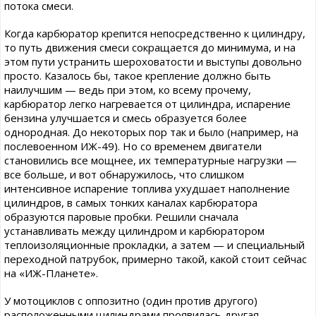
потока смеси.
Когда карбюратор крепится непосредственно к цилиндру,
то путь движения смеси сокращается до минимума, и на
этом пути устранить шероховатости и выступы довольно
просто. Казалось бы, такое крепление должно быть
наилучшим — ведь при этом, ко всему прочему,
карбюратор легко нагревается от цилиндра, испарение
бензина улучшается и смесь образуется более
однородная. До некоторых пор так и было (например, на
послевоенном ИЖ-49). Но со временем двигатели
становились все мощнее, их температурные нагрузки —
все больше, и вот обнаружилось, что слишком
интенсивное испарение топлива ухудшает наполнение
цилиндров, в самых тонких каналах карбюратора
образуются паровые пробки. Решили сначала
устанавливать между цилиндром и карбюратором
теплоизоляционные прокладки, а затем — и специальный
переходной патрубок, примерно такой, какой стоит сейчас
на «ИЖ-Планете».
У мотоциклов с оппозитно (один против другого)
расположенными цилиндрами проявилась другая