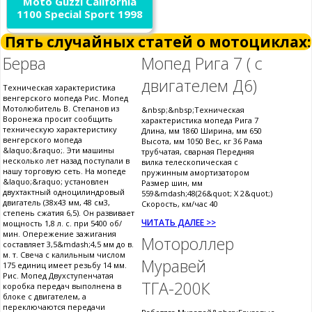
Moto Guzzi California
1100 Special Sport 1998
Пять случайных статей о мотоциклах:
Берва
Мопед Рига 7 ( с
двигателем Д6)
Техническая характеристика
венгерского мопеда Рис. Мопед
Мотолюбитель В. Степанов из
&nbsp;&nbsp;Техническая
Воронежа просит сообщить
характеристика мопеда Рига 7
техническую характеристику
Длина, мм 1860 Ширина, мм 650
венгерского мопеда
Высота, мм 1050 Вес, кг 36 Рама
&laquo;&raquo;. Эти машины
трубчатая, сварная Передняя
несколько лет назад поступали в
вилка телескопическая с
нашу торговую сеть. На мопеде
пружинным амортизатором
&laquo;&raquo; установлен
Размер шин, мм
двухтактный одноцилиндровый
559&mdash;48(26&quot; Х 2&quot;)
двигатель (38x43 мм, 48 см3,
Скорость, км/час 40
степень сжатия 6,5). Он развивает
ЧИТАТЬ ДАЛЕЕ >>
мощность 1,8 л. с. при 5400 об/
мин. Опережение зажигания
Мотороллер
составляет 3,5&mdash;4,5 мм до в.
м. т. Свеча с калильным числом
Муравей
175 единиц имеет резьбу 14 мм.
Рис. Мопед Двухступенчатая
ТГА-200К
коробка передач выполнена в
блоке с двигателем, а
переключаются передачи