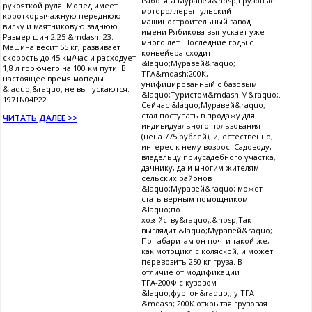
Работяга Муравей&nbsp;Грузовые
рукояткой руля. Мопед имеет
мотороллеры тульский
короткорычажную переднюю
машиностроительный завод
вилку и маятниковую заднюю.
имени Рябикова выпускает уже
Размер шин 2,25 &mdash; 23.
много лет. Последние годы с
Машина весит 55 кг, развивает
конвейера сходит
скорость до 45 км/час и расходует
&laquo;Муравей&raquo;
1,8 л горючего на 100 км пути. В
ТГА&mdash;200К,
настоящее время мопеды
унифицированный с базовым
&laquo;&raquo; не выпускаются.
&laquo;Туристом&mdash;М&raquo;.
1971N04P22
Сейчас &laquo;Муравей&raquo;
стал поступать в продажу для
ЧИТАТЬ ДАЛЕЕ >>
индивидуального пользования
(цена 775 рублей), и, естественно,
интерес к нему возрос. Садоводу,
владельцу приусадебного участка,
дачнику, да и многим жителям
сельских районов
&laquo;Муравей&raquo; может
стать верным помощником
&laquo;по
хозяйству&raquo;.&nbsp;Так
выглядит &laquo;Муравей&raquo;.
По габаритам он почти такой же,
как мотоцикл с коляской, и может
перевозить 250 кг груза. В
отличие от модификации
ТГА-200Ф с кузовом
&laquo;фургон&raquo;, у ТГА
&mdash; 200К открытая грузовая