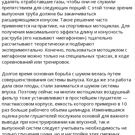
удалять отработавшие газы, чтобы они не служили
препятствием для следующих порций. С этой точки зрения
выпускная труба должна бы заканчиваться
расширяющимся конусом. Такое решение часто
применяется на практике, на спортивных мотоциклах. Для
получения максимального эффекта длину и конусность
раструба (его называют «мегафоном») тщательно
рассчитывают теоретически и подбирают
экспериментально. Конечно, пользоваться мотоциклом с
мегафоном можно только на специальных трассах, в ходе
соревнований или тренировок.
Долгое время основная борьба с шумом велась путем
совершенствования системы выпуска. Когда же эта работа
дала свои плоды, стали заниматься и шумом системы
впуска. Поэтому сейчас на многих мотоциклах воздушный
фильтр тоже устанавливают в простейшем глушителе —
пластмассовом корпусе, емкость которого примерно в 10
раз больше рабочего объема цилиндра. Изменившаяся
оценка роли глушителей послужила основой для важного
вывода: при конструировании как впускной, так и
выпускной систем следует учитывать необходимость не
только глушения шума, но и настройки этих смежных