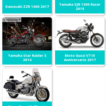
Yamaha XJR 1300 Racer
Kawasaki ZZR 1400 2017
2015
716000р.*
Yamaha Star Raider S
Moto Guzzi V7 III
2014
Anniversario 2017