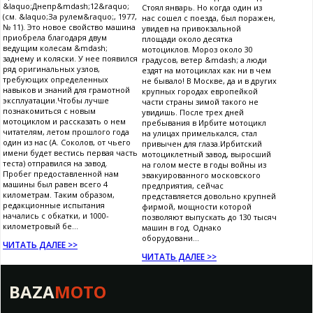
&laquo;Днепр&mdash;12&raquo;
Стоял январь. Но когда один из
(см. &laquo;За рулем&raquo;, 1977,
нас сошел с поезда, был поражен,
№ 11). Это новое свойство машина
увидев на привокзальной
приобрела благодаря двум
площади около десятка
ведущим колесам &mdash;
мотоциклов. Мороз около 30
заднему и коляски. У нее появился
градусов, ветер &mdash; а люди
ряд оригинальных узлов,
ездят на мотоциклах как ни в чем
требующих определенных
не бывало! В Москве, да и в других
навыков и знаний для грамотной
крупных городах европейкой
эксплуатации.Чтобы лучше
части страны зимой такого не
познакомиться с новым
увидишь. После трех дней
мотоциклом и рассказать о нем
пребывания в Ирбите мотоцикл
читателям, летом прошлого года
на улицах примелькался, стал
один из нас (А. Соколов, от чьего
привычен для глаза.Ирбитский
имени будет вестись первая часть
мотоциклетный завод, выросший
теста) отправился на завод.
на голом месте в годы войны из
Пробег предоставленной нам
эвакуированного московского
машины был равен всего 4
предприятия, сейчас
километрам. Таким образом,
представляется довольно крупней
редакционные испытания
фирмой, мощности которой
начались с обкатки, и 1000-
позволяют выпускать до 130 тысяч
километровый бе...
машин в год. Однако
оборудовани...
ЧИТАТЬ ДАЛЕЕ >>
ЧИТАТЬ ДАЛЕЕ >>
BAZA
MOTO