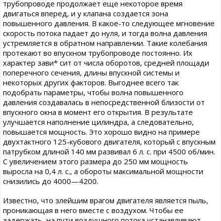
трубопроводе продолжает еще некоторое время
двигаться вперед, и у клапана создается зона
повышенного давления. В какое-то следующее мгновение
скорость потока падает до нуля, и тогда волна давления
устремляется в обратном направлении. Такие колебания
протекают во впускном трубопроводе постоянно. Их
характер зави* сит от числа оборотов, средней площади
поперечного сечения, длины впускной системы и
некоторых других факторов. Выгоднее всего так
подобрать параметры, чтобы волна повышенного
давления создавалась в непосредственной близости от
впускного окна в момент его открытия. В результате
улучшается наполнение цилиндра, а следовательно,
повышается мощность. Это хорошо видно на примере
двухтактного 125-кубового двигателя, который с впускным
патрубком длиной 140 мм развивал 6 л. с. при 4500 об/мин.
С увеличением этого размера до 250 мм мощность
выросла на 0,4 л. с., а обороты максимальной мощности
снизились до 4000—4200.
Известно, что злейшим врагом двигателя является пыль,
проникающая в него вместе с воздухом. Чтобы ее
задержать, на пути воздушного потока устанавливают