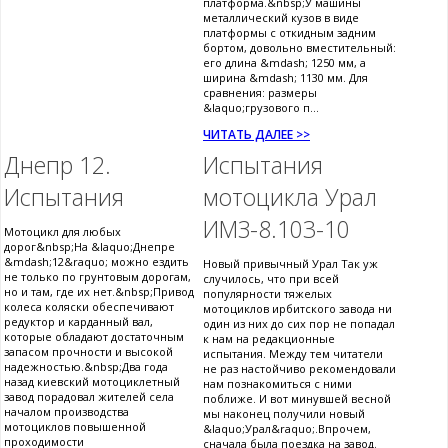
платформа.&nbsp;У машины
металлический кузов в виде
платформы с откидным задним
бортом, довольно вместительный:
его длина &mdash; 1250 мм, а
ширина &mdash; 1130 мм. Для
сравнения: размеры
&laquo;грузового п...
ЧИТАТЬ ДАЛЕЕ >>
Днепр 12.
Испытания
Испытания
мотоцикла Урал
ИМЗ-8.103-10
Мотоцикл для любых
дорог&nbsp;На &laquo;Днепре
&mdash;12&raquo; можно ездить
Новый привычный Урал Так уж
не только по грунтовым дорогам,
случилось, что при всей
но и там, где их нет.&nbsp;Привод
популярности тяжелых
колеса коляски обеспечивают
мотоциклов ирбитского завода ни
редуктор и карданный вал,
один из них до сих пор не попадал
которые обладают достаточным
к нам на редакционные
запасом прочности и высокой
испытания. Между тем читатели
надежностью.&nbsp;Два года
не раз настойчиво рекомендовали
назад киевский мотоциклетный
нам познакомиться с ними
завод порадовал жителей села
поближе. И вот минувшей весной
началом производства
мы наконец получили новый
мотоциклов повышенной
&laquo;Урал&raquo;.Впрочем,
проходимости
сначала была поездка на завод.