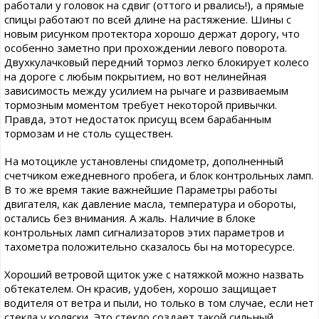
работали у головок на сдвиг (оттого и рвались!), а прямые
спицы работают по всей длине на растяжение. Шины с
новым рисунком протектора хорошо держат дорогу, что
особенно заметно при прохождении левого поворота.
Двухкулачковый передний тормоз легко блокирует колесо
на дороге с любым покрытием, но вот нелинейная
зависимость между усилием на рычаге и развиваемым
тормозным моментом требует некоторой привычки.
Правда, этот недостаток присущ всем барабанным
тормозам и не столь существен.
На мотоцикле установлены спидометр, дополненный
счетчиком ежедневного пробега, и блок контрольных ламп.
В то же время такие важнейшие Параметры работы
двигателя, как давление масла, температура и обороты,
остались без внимания. А жаль. Наличие в блоке
контрольных ламп сигнализаторов этих параметров и
тахометра положительно сказалось бы на моторесурсе.
Хороший ветровой щиток уже с натяжкой можно назвать
обтекателем. Он красив, удобен, хорошо защищает
водителя от ветра и пыли, но только в том случае, если нет
стекла у коляски, Это стекло создает такой сильный