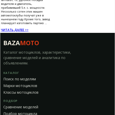
водителя и двигатель,
прибавивший 5 л. с. мощности.
Несколько сотен этих машин
автомотоклубы получат уже в
нынешнем году.Кроме того, завод
планирует изготовить партию ...
ЧИТАТЬ ДАЛЕЕ >>
BAZA
MOTO
Каталог мотоциклов, характеристики,
сравнение моделей и аналитика по
объявлениям.
КАТАЛОГ
Поиск по моделям
Марки мотоциклов
Классы мотоциклов
ПОДБОР
Сравнение моделей
Подбор мотоцикла