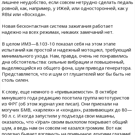
лишнее неудобство, если совсем нетрудно сделать педаль
ровной, как, например, у ИЖей, или односторонней, как у
ЯВЫ или «Восхода».
Новая бесконтактная система зажигания работает
надежно на всех режимах, никаких замечаний нет.
В целом ИМЗ—8.103-10 показал себя на этом этапе
испытаний как простой и надежный мотоцикл, требующий
минимального ухода. Нам, правда, очень не понравились
дна обстоятельства: сильные вибрации и повышенный,
выделяющийся из общего фона, шум привода генератора.
Представляется, что и шум от глушителей мог бы быть не
столь силен.
К слову, еще немного о «привыкаемости». В октябре
минувшего года редакцию посетила группа мототуристов
из ФРГ (об этом журнал уже писал). Они приехали на
могучих БМВ, «харлеях» и «хондах», развивающих до 80—
90 л. с. И когда запустили у подъезда свои машины,
оказалось, что «Урал» своим выхлопом покрывает общий
шум, а ведь нам он совсем не казался громким. Вот как
полезно бывает взглянуть на привычное другими глазами!