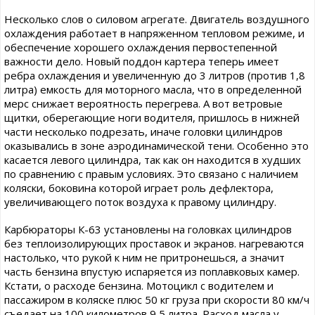
Несколько слов о силовом агрегате. Двигатель воздушного
охлаждения работает в напряженном тепловом режиме, и
обеспечение хорошего охлаждения первостепенной
важности дело. Новый поддон картера теперь имеет
ребра охлаждения и увеличенную до 3 литров (против 1,8
литра) емкость для моторного масла, что в определенной
мерс снижает вероятность перегрева. А вот ветровые
щитки, оберегающие ноги водителя, пришлось в нижней
части несколько подрезать, иначе головки цилиндров
оказывались в зоне аэродинамической тени. Особенно это
касается левого цилиндра, так как он находится в худших
по сравнению с правым условиях. Это связано с наличием
коляски, боковина которой играет роль дефлектора,
увеличивающего поток воздуха к правому цилиндру.
Карбюраторы К-63 установлены на головках цилиндров
без теплоизолирующих проставок и экранов. нагреваются
настолько, что рукой к ним не притронешься, а значит
часть бензина впустую испаряется из поплавковых камер.
Кстати, о расходе бензина. Мотоцикл с водителем и
пассажиром в коляске плюс 50 кг груза при скорости 80 км/ч
съедает на 100 километров 9,5 литра. Расход масла у