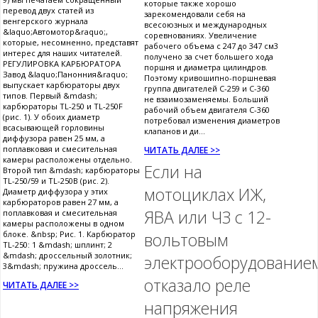
которые также хорошо
перевод двух статей из
зарекомендовали себя на
венгерского журнала
всесоюзных и международных
&laquo;Автомотор&raquo;,
соревнованиях. Увеличение
которые, несомненно, представят
рабочего объема с 247 до 347 см3
интерес для наших читателей.
получено за счет большего хода
РЕГУЛИРОВКА КАРБЮРАТОРА
поршня и диаметра цилиндров.
Завод &laquo;Панонния&raquo;
Поэтому кривошипно-поршневая
выпускает карбюраторы двух
группа двигателей С-259 и С-360
типов. Первый &mdash;
не взаимозаменяемы. Больший
карбюраторы TL-250 и TL-250F
рабочий объем двигателя С-360
(рис. 1). У обоих диаметр
потребовал изменения диаметров
всасывающей горловины
клапанов и ди...
диффузора равен 25 мм, а
поплавковая и смесительная
ЧИТАТЬ ДАЛЕЕ >>
камеры расположены отдельно.
Если на
Второй тип &mdash; карбюраторы
TL-250/59 и TL-250B (рис. 2).
мотоциклах ИЖ,
Диаметр диффузора у этих
карбюраторов равен 27 мм, а
ЯВА или ЧЗ с 12-
поплавковая и смесительная
камеры расположены в одном
блоке. &nbsp; Рис. 1. Карбюратор
вольтовым
TL-250: 1 &mdash; шплинт; 2
&mdash; дроссельный золотник;
электрооборудование
3&mdash; пружина дроссель...
отказало реле
ЧИТАТЬ ДАЛЕЕ >>
напряжения