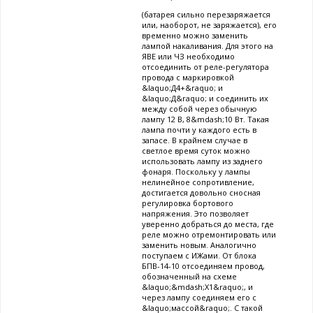
(батарея сильно перезаряжается
или, наоборот, не заряжается), его
временно можно заменить
лампой накаливания. Для этого на
ЯВЕ или ЧЗ необходимо
отсоединить от реле-регулятора
провода с маркировкой
&laquo;Д4+&raquo; и
&laquo;Д&raquo; и соединить их
между собой через обычную
лампу 12 В, 8&mdash;10 Вт. Такая
лампа почти у каждого есть в
запасе. В крайнем случае в
светлое время суток можно
использовать лампу из заднего
фонаря. Поскольку у лампы
нелинейное сопротивление,
достигается довольно сносная
регулировка бортового
напряжения. Это позволяет
уверенно добраться до места, где
реле можно отремонтировать или
заменить новым. Аналогично
поступаем с ИЖами. От блока
БПВ-14-10 отсоединяем провод,
обозначенный на схеме
&laquo;&mdash;Х1&raquo;, и
через лампу соединяем его с
&laquo;массой&raquo;. С такой