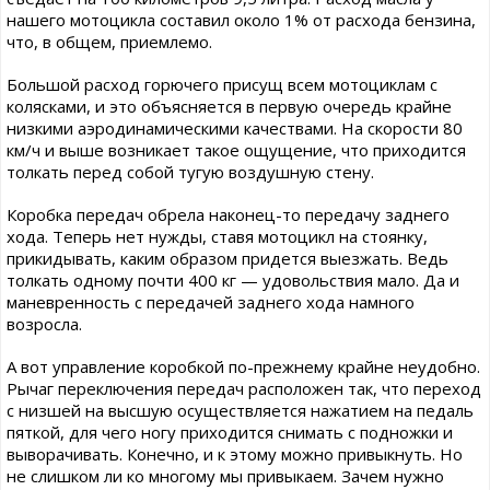
нашего мотоцикла составил около 1% от расхода бензина,
что, в общем, приемлемо.
Большой расход горючего присущ всем мотоциклам с
колясками, и это объясняется в первую очередь крайне
низкими аэродинамическими качествами. На скорости 80
км/ч и выше возникает такое ощущение, что приходится
толкать перед собой тугую воздушную стену.
Коробка передач обрела наконец-то передачу заднего
хода. Теперь нет нужды, ставя мотоцикл на стоянку,
прикидывать, каким образом придется выезжать. Ведь
толкать одному почти 400 кг — удовольствия мало. Да и
маневренность с передачей заднего хода намного
возросла.
А вот управление коробкой по-прежнему крайне неудобно.
Рычаг переключения передач расположен так, что переход
с низшей на высшую осуществляется нажатием на педаль
пяткой, для чего ногу приходится снимать с подножки и
выворачивать. Конечно, и к этому можно привыкнуть. Но
не слишком ли ко многому мы привыкаем. Зачем нужно