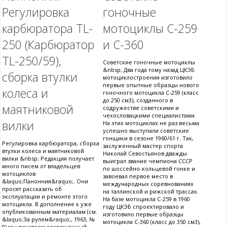
Регулировка
гоночные
карбюратора TL-
мотоциклы С-259
250 (Карбюратор
и С-360
TL-250/59),
Советские гоночные мотоциклы
&nbsp; Два года тому назад ЦКЭБ
сборка втулки
мотоциклостроения изготовило
первые опытные образцы нового
колеса и
гоночного мотоцикла С-259 (класс
до 250 см3), созданного в
маятниковой
содружестве советскими и
чехословацкими специалистами.
вилки
На этих мотоциклах не раз весьма
успешно выступали советские
гонщики в сезоне 1960/61 г. Так,
Регулировка карбюратора, сборка
заслуженный мастер спорта
втулки колеса и маятниковой
Николай Севостьянов дважды
вилки &nbsp; Редакция получает
выиграл звание чемпиона СССР
много писем от владельцев
по шоссейно-кольцевой гонке и
мотоциклов
завоевал первое место в
&laquo;Панонния&raquo;. Они
международных соревнованиях
просят рассказать об
на таллинской и рижской трассах.
эксплуатации и ремонте этого
На базе мотоцикла С-259 в 1960
мотоцикла. В дополнение к уже
году ЦКЭБ спроектировало и
опубликованным материалам (см.
изготовило первые образцы
&laquo;За рулем&raquo;, 1963, №
мотоцикла С-360 (класс до 350 см3),
9) мы печатаем сокращенный