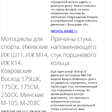
переделкой можно ездить, и
довольно долго. Важно помнить,
что лампа &mdash; не реле
напряжения, поэтому во
избежание повреждения батареи
и потребителей следует избегать
движения с большими обо...
ЧИТАТЬ ДАЛЕЕ >>
Мотоциклы для
Причины стука,
спорта. Ижевские
напоминающего
ИЖ Ш11, ИЖ М14,
стук поршневого
ИЖ К14,
кольца
Ковровские
Ещё один штифт &nbsp; В
двигателе мотоцикла ЯВА-350
Восход 175ШК,
модели &laquo;634&raquo; долго
не удавалось определить, отчего
175СК, 175СМ,
происходит стук, напоминающий
стук поршневого кольца. Во
250СК, Минские
время разборки мотора
выяснилось, что причина в
М-105, М-208С
лабиринтном кольце,
установленном на центральной
опоре коленчатого вала.
ИЖЕВСКИЕ (ИЖ-Ш11, ИЖ-М14, ИЖ-