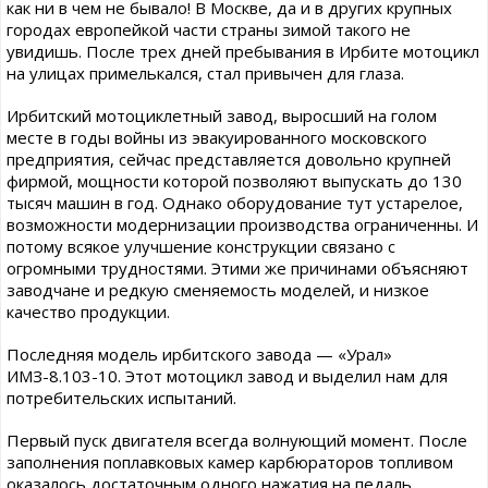
как ни в чем не бывало! В Москве, да и в других крупных
городах европейкой части страны зимой такого не
увидишь. После трех дней пребывания в Ирбите мотоцикл
на улицах примелькался, стал привычен для глаза.
Ирбитский мотоциклетный завод, выросший на голом
месте в годы войны из эвакуированного московского
предприятия, сейчас представляется довольно крупней
фирмой, мощности которой позволяют выпускать до 130
тысяч машин в год. Однако оборудование тут устарелое,
возможности модернизации производства ограниченны. И
потому всякое улучшение конструкции связано с
огромными трудностями. Этими же причинами объясняют
заводчане и редкую сменяемость моделей, и низкое
качество продукции.
Последняя модель ирбитского завода — «Урал»
ИМЗ-8.103-10. Этот мотоцикл завод и выделил нам для
потребительских испытаний.
Первый пуск двигателя всегда волнующий момент. После
заполнения поплавковых камер карбюраторов топливом
оказалось достаточным одного нажатия на педаль