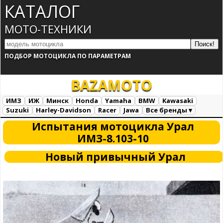
КАТАЛОГ
МОТО-ТЕХНИКИ
ПОДБОР МОТОЦИКЛА ПО ПАРАМЕТРАМ
BAZA
MOTO
ИМЗ
ИЖ
Минск
Honda
Yamaha
BMW
Kawasaki
Suzuki
Harley-Davidson
Racer
Jawa
Все бренды ▾
Все марки
Загрузка...
Испытания мотоцикла Урал
ИМЗ-8.103-10
Новый привычный Урал