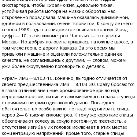
кикстартера, чтобы «Урал» ожил. Довольно тихая,
устойчивая работа мотора на низких оборотах нас
откровенно порадовала. Машина оказалась динамичной,
удобной в пользовании, очень тяговитой. К концу летнего
сезона 1988 года на спидометре появился красивый ряд
цифр — 10 тысяч километров. Часть их — это улицы
Москвы. Но добрая половина пришлась на южные шоссе, в
том числе горные дороги Кавказа. За это время мы
привыкли к машине и оценили положительно одни ее
качества, не согласившись с другими, — словом, можем
ужи более скрупулезно поговорить о деталях.
«Урал» ИМЗ—8.103-10, конечно, выгодно отличается от
своего предшественника ИМЗ— 8.103-30. Сразу бросаются
в глаза отличия внешние: хромированное крыло над
передним колесом, литые из алюминиевого сплава ступицы
с прямыми спицами одинаковой длины. Последнее
обстоятельство особо важно: не надо подтягивать спицы
через 2— 8 тысячи километров. К тому же короткие спицы
обеспечивают колесу высокую постоянную жесткость, а
отсутствие изгиба у их головок исключает в этих местах
концентрацию напряжений. Кроме того, старые спицы