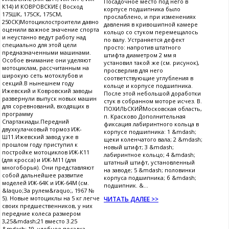
Посадочное место под него в
К14) И КОВРОВСКИЕ ( Восход
корпусе подшипника было
175ШК, 175СК, 175СМ,
прослаблено, и при изменениях
250СК)Мотоциклостроители давно
давления в кривошипной камере
оценили важное значение спорта
кольцо со стуком перемещалось
и неустанно ведут работу над
по валу. Устраняется дефект
специально для этой цели
просто: напротив штатного
предназначенными машинами.
штифта диаметром 2 мм я
Особое внимание они уделяют
установил такой же (см. рисунок),
мотоциклам, рассчитанным на
просверлив для него
широкую сеть мотоклубов и
соответствующие углубления в
секций.В нынешнем году
кольце и корпусе подшипника.
Ижевский и Ковровский заводы
После этой небольшой доработки
развернули выпуск новых машин
стук в собранном моторе исчез. В.
для соревнований, входящих в
ПОХИЛЬСКИЙМосковская область,
программу
п. Красково Дополнительная
Спартакиады.Передний
фиксация лабиринтного кольца в
двухкулачковый тормоз ИЖ-
корпусе подшипника: 1 &mdash;
Ш11.Ижевский завод уже в
щеки коленчатого вала; 2 &mdash;
прошлом году приступил к
новый штифт; 3 &mdash;
постройке мотоциклов ИЖ-К11
лабиринтное кольцо; 4 &mdash;
(для кросса) и ИЖ-М11 (для
штатный штифт, установленный
многоборья). Они представляют
на заводе; 5 &mdash; половинки
собой дальнейшее развитие
корпуса подшипника; б &mdash;
моделей ИЖ-64К и ИЖ-64М (см.
подшипник. &...
&laquo;За рулем&raquo;, 1967 №
5). Новые мотоциклы на 5 кг легче
ЧИТАТЬ ДАЛЕЕ >>
своих предшественников, у них
передние колеса размером
3,25&mdash;21 вместо 3.25
&mdash; 19, удобнее посадка