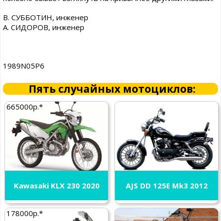
В. СУББОТИН, инженер
А. СИДОРОВ, инженер
1989N05P6
Пять случайных мотоциклов:
665000р.*
Kawasaki KLX 230 2020
AJS DD 125E Mk3 2012
178000р.*