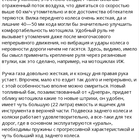
отраженный поток воздуха, что двигаться со скоростью
выше 60 км/ч утомительно и все достоинства обтекателя
теряются. Вилка переднего колеса очень жесткая, да и
лишние 40—50 мм хода могли бы значительно улучшить
комфортабельность мотоцикла. Удобный руль не
вызывает утомления даже после многочасового
непрерывного движения, но вибрация и удары колеса о
неровности дороги ничем не гасятся. Здесь, видимо, имело
бы смысл применить крепление руля через резиновые
втулки, как это сделано, например, на мотоциклах ИЖ.
Ручка газа довольно жесткая, и к концу дня правая рука
устает. Впрочем, мало кто ездит так долго и непрерывно, и
с этой особенностью вполне можно смириться. Новый
топливный бак, позаимствованный от «Днепра», придает
облику мотоцикла какие то новые штрихи, он удобен,
имеет чуть большую (22 литра) емкость и ящичек для
инструмента в верхней части. Подвеска заднего колеса и
коляски работает удовлетворительно, а все-таки для тех
дорог, где в основном эксплуатируются «уралы»,
необходимы пружины с прогрессивной характеристикой и
чуть больший ход заднего колеса.