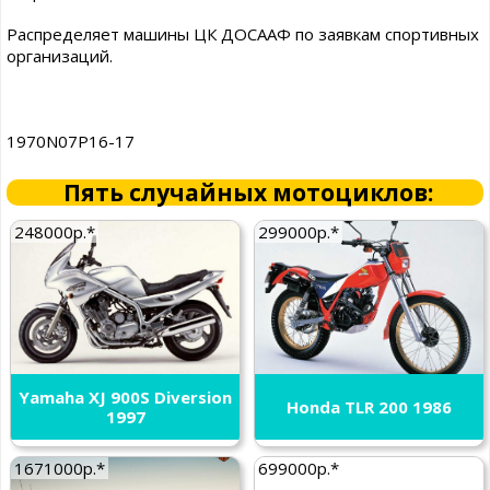
Распределяет машины ЦК ДОСААФ по заявкам спортивных
организаций.
1970N07P16-17
Пять случайных мотоциклов:
248000р.*
299000р.*
Yamaha XJ 900S Diversion
Honda TLR 200 1986
1997
1671000р.*
699000р.*