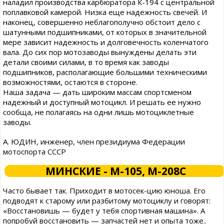
наладил производства карбюратора К-194 с центральной
поплавковой камерой. Низка еще надежность свечей. И
наконец, совершенно неблагополучно обстоит дело с
шатунными подшипниками, от которых в значительной
мере зависит надежность и долговечность коленчатого
вала. До сих пор мотозаводы вынуждены делать эти
детали своими силами, в то время как заводы
подшипников, располагающие большими техническими
возможностями, остаются в стороне.
Наша задача — дать широким массам спортсменом
надежный и доступный мотоцикл. И решать ее нужно
сообща, не полагаясь на одни лишь мотоциклетные
заводы.
А. ЮДИН, инженер, член президиума Федерации
мотоспорта СССР
МИНСКИЕ - М-105, М-208С
Часто бывает так. Приходит в мотосек-цию юноша. Его
подводят к старому или разбитому мотоциклу и говорят:
«Восстановишь — будет у тебя спортивная машина». А
попробуй восстановить — запчастей нет и опыта тоже..