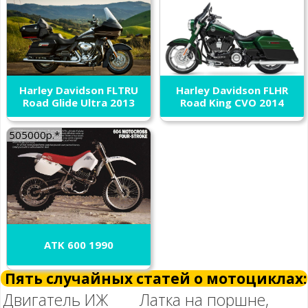
Harley Davidson FLTRU
Harley Davidson FLHR
Road Glide Ultra 2013
Road King CVO 2014
505000р.*
ATK 600 1990
Пять случайных статей о мотоциклах:
Двигатель ИЖ
Латка на поршне,