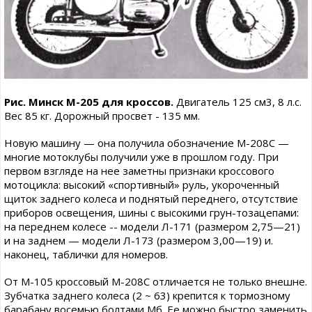
Рис. Минск М-205 для кроссов.
Двигатель 125 см3, 8 л.с.
Вес 85 кг. Дорожный просвет - 135 мм.
Новую машину — она получила обозначение М-208С —
многие мотоклубы получили уже в прошлом году. При
первом взгляде на нее заметны признаки кроссового
мотоцикла: высокий «спортивный» руль, укороченный
щиток заднего колеса и поднятый переднего, отсутствие
приборов освещения, шины с высокими грун-тозацепами:
на переднем колесе -- модели Л-171 (размером 2,75—21)
и на заднем — модели Л-173 (размером 3,00—19) и.
наконец, таблички для номеров.
От М-105 кроссовый М-208С отличается не только внешне.
Зубчатка заднего колеса (2 ~ 63) крепится к тормозному
барабану восемью болтами Мб. Ее можно быстро заменить