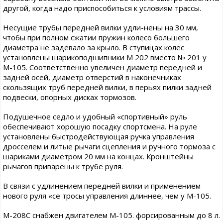
другой, когда надо приспособиться к условиям трассы.
Несущие трубы передней вилки удли-нены на 30 мм,
чтобы при полном сжатии пружин колесо большего
диаметра не задевало за крыло. В ступицах колес
установлены шарикоподшипники М 202 вместо № 201 у
М-105. Соответственно увеличен диаметр передней и
задней осей, диаметр отверстий в наконечниках
скользящих труб передней вилки, в перьях пилки задней
подвески, опорных дисках тормозов.
Подушечное седло и удобный «спортивный» руль
обеспечивают хорошую посадку спортсмена. На руле
установлены быстродействующая ручка управления
дросселем и литые рычаги сцепления и ручного тормоза с
шариками диаметром 20 мм на концах. Кронштейны
рычагов приварены к трубе руля.
В связи с удлинением передней вилки и применением
нового руля «се тросы управления длиннее, чем у М-105.
М-208С снабжен двигателем М-105. форсированным до 8 л.