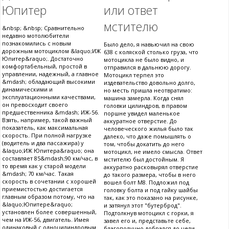
Юпитер
или ответ
мстителю
&nbsp; &nbsp; Сравнительно
недавно мотолюбители
познакомились с новым
Было дело, я навьючил на свою
дорожным мотоциклом &laquo;ИЖ
638 с коляской столько груза, что
Юпитер&raquo;. Достаточно
мотоцикла не было видно, и
комфортабельный, простой в
отправился в дальнюю дорогу.
управлении, надежный, а главное
Мотоцикл терпел это
&mdash; обладающий высокими
издевательство довольно долго,
динамическими и
но месть пришла неотвратимо:
эксплуатационными качествами,
машина замерла. Когда снял
он превосходит своего
головки цилиндров, в правом
предшественника &mdash; ИЖ-56.
поршне увидел маленькое
Взять, например, такой важный
аккуратное отверстие. До
показатель, как максимальная
человеческого жилья было так
скорость. При полной нагрузке
далеко, что даже помышлять о
(водитель и два пассажира) у
том, чтобы докатить до него
&laquo;ИЖ Юпитера&raquo; она
мотоцикл, не имело смысла. Ответ
составляет 85&mdash;90 км/час, в
мстителю был достойным. Я
то время как у старой модели
аккуратно расковырял отверстие
&mdash; 70 км/час. Такая
до такого размера, чтобы в него
скорость в сочетании с хорошей
вошел болт М8. Подложил под
приемистостью достигается
головку болта и под гайку шайбы
главным образом потому, что на
так, как это показано на рисунке,
&laquo;Юпитере&raquo;
и затянул этот "бутерброд".
установлен более совершенный,
Подтолкнув мотоцикл с горки, я
чем на ИЖ-56, двигатель. Имея
завел его и, представьте себе,
одинаковый с одноцилиндровым
благополучно добрался до цели