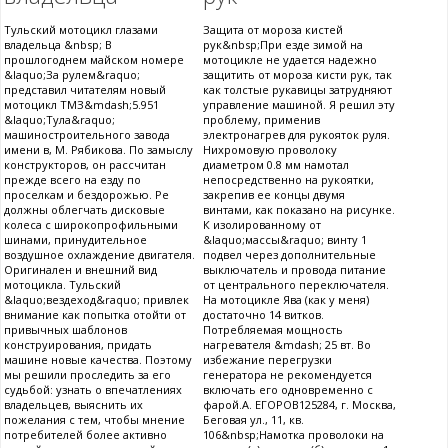
Тульский мотоцикл глазами
Защита от мороза кистей
владельца &nbsp; В
рук&nbsp;При езде зимой на
прошлогоднем майском номере
мотоцикле не удается надежно
&laquo;За рулем&raquo;
защитить от мороза кисти рук, так
представил читателям новый
как толстые рукавицы затрудняют
мотоцикл ТМЗ&mdash;5.951
управление машиной. Я решил эту
&laquo;Тула&raquo;
проблему, применив
машиностроительного завода
электронагрев для рукояток руля.
имени в, М. Рябикова. По замыслу
Нихромовую проволоку
конструкторов, он рассчитан
диаметром 0.8 мм намотал
прежде всего на езду по
непосредственно на рукоятки,
проселкам и бездорожью. Ре
закрепив ее концы двумя
должны облегчать дисковые
винтами, как показано на рисунке.
колеса с широкопрофильными
К изолированному от
шинами, принудительное
&laquo;массы&raquo; винту 1
воздушное охлаждение двигателя.
подвел через дополнительные
Оригинален и внешний вид
выключатель и провода питание
мотоцикла. Тульский
от центрального переключателя.
&laquo;вездеход&raquo; привлек
На мотоцикле Ява (как у меня)
внимание как попытка отойти от
достаточно 14 витков.
привычных шаблонов
Потребляемая мощность
конструирования, придать
нагревателя &mdash; 25 вт. Во
машине новые качества. Поэтому
избежание перегрузки
мы решили проследить за его
генератора не рекомендуется
судьбой: узнать о впечатлениях
включать его одновременно с
владельцев, выяснить их
фарой.А. ЕГОРОВ125284, г. Москва,
пожелания с тем, чтобы мнение
Беговая ул., 11, кв.
потребителей более активно
106&nbsp;Намотка проволоки на