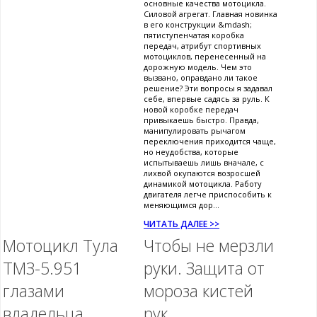
основные качества мотоцикла.
Силовой агрегат. Главная новинка
в его конструкции &mdash;
пятиступенчатая коробка
передач, атрибут спортивных
мотоциклов, перенесенный на
дорожную модель. Чем это
вызвано, оправдано ли такое
решение? Эти вопросы я задавал
себе, впервые садясь за руль. К
новой коробке передач
привыкаешь быстро. Правда,
манипулировать рычагом
переключения приходится чаще,
но неудобства, которые
испытываешь лишь вначале, с
лихвой окупаются возросшей
динамикой мотоцикла. Работу
двигателя легче приспособить к
меняющимся дор...
ЧИТАТЬ ДАЛЕЕ >>
Мотоцикл Тула
Чтобы не мерзли
ТМЗ-5.951
руки. Защита от
глазами
мороза кистей
владельца
рук