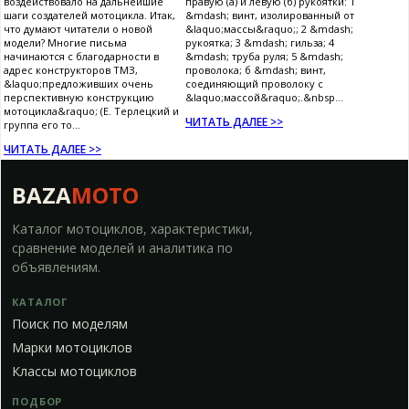
воздействовало на дальнейшие
правую (а) и левую (б) рукоятки: 1
шаги создателей мотоцикла. Итак,
&mdash; винт, изолированный от
что думают читатели о новой
&laquo;массы&raquo;; 2 &mdash;
модели? Многие письма
рукоятка; 3 &mdash; гильза; 4
начинаются с благодарности в
&mdash; труба руля; 5 &mdash;
адрес конструкторов ТМЗ,
проволока; б &mdash; винт,
&laquo;предложивших очень
соединяющий проволоку с
перспективную конструкцию
&laquo;массой&raquo;.&nbsp...
мотоцикла&raquo; (Е. Терлецкий и
ЧИТАТЬ ДАЛЕЕ >>
группа его то...
ЧИТАТЬ ДАЛЕЕ >>
BAZA
MOTO
Каталог мотоциклов, характеристики,
сравнение моделей и аналитика по
объявлениям.
КАТАЛОГ
Поиск по моделям
Марки мотоциклов
Классы мотоциклов
ПОДБОР