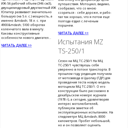
ИЖ-56 рабочий объем (346 см3),
путешествия. Мотоцикл, видимо,
двухцилиндровый двухтактный ИЖ
сообразил, что со мною
Юпитер развивает значительно
ссориться - себе дороже, и рабо-
большую (на 5 л. с.) мощность, а
тал так хорошо, что я потом еще
именно &mdash; 18 л. с. при
полгода ездил с леченым
4900&mdash; 5100 оборотах
поршнем.
коленчатого вала в минуту.
ЧИТАТЬ ДАЛЕЕ >>
Каковы конструктивные
особенности нового двигател...
Испытания MZ
ЧИТАТЬ ДАЛЕЕ >>
TS-250/1
Сезон на МЦ ТС-250/1 На МЦ
ТС-250/1 чувствуешь себя
уверенно в потоке транспорта. В
прошлом году редакция получила
от мотозавода в Цшопау (ГДР) для
проведения теста новую модель
мотоцикла МЦ ТС-250/1. О его
конструкции было рассказано в
декабрьском номере журнала
(1978 г), а сегодня, удовлетворяя
интерес мотолюбителей,
публикуем заметки об
эксплуатационных испытаниях. На
спидометре МЦ &mdash; 8000
километров. Пробег небольшой,
но и он позволяет оценить