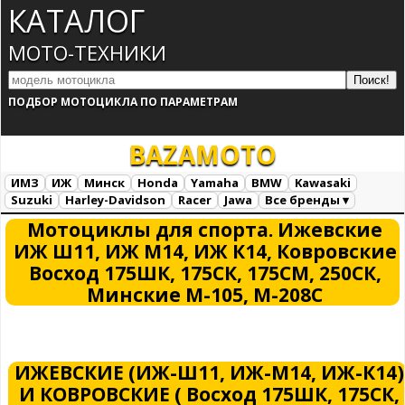
КАТАЛОГ
МОТО-ТЕХНИКИ
ПОДБОР МОТОЦИКЛА ПО ПАРАМЕТРАМ
BAZA
MOTO
ИМЗ
ИЖ
Минск
Honda
Yamaha
BMW
Kawasaki
Suzuki
Harley-Davidson
Racer
Jawa
Все бренды ▾
Все марки
Загрузка...
Мотоциклы для спорта. Ижевские
ИЖ Ш11, ИЖ М14, ИЖ К14, Ковровские
Восход 175ШК, 175СК, 175СМ, 250СК,
Минские М-105, М-208С
ИЖЕВСКИЕ (ИЖ-Ш11, ИЖ-М14, ИЖ-К14)
И КОВРОВСКИЕ ( Восход 175ШК, 175СК,