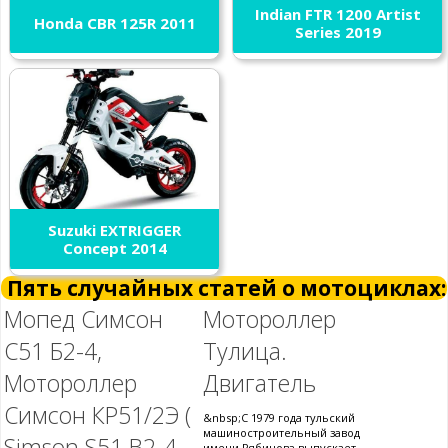
Indian FTR 1200 Artist
Honda CBR 125R 2011
Series 2019
Suzuki EXTRIGGER
Concept 2014
Пять случайных статей о мотоциклах:
Мопед Симсон
Мотороллер
С51 Б2-4,
Тулица.
Мотороллер
Двигатель
Симсон КР51/2Э (
&nbsp;С 1979 года тульский
машиностроительный завод
Simson S51 B2-4,
имени Рябицова выпускает