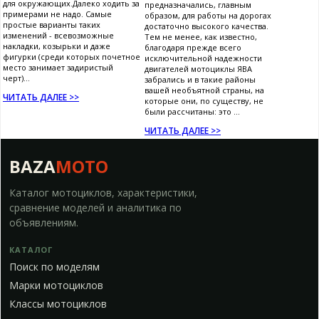
для окружающих.Далеко ходить за
предназначались, главным
примерами не надо. Самые
образом, для работы на дорогах
простые варианты таких
достаточно высокого качества.
изменений - всевозможные
Тем не менее, как известно,
накладки, козырьки и даже
благодаря прежде всего
фигурки (среди которых почетное
исключительной надежности
место занимает задиристый
двигателей мотоциклы ЯВА
черт)...
забрались и в такие районы
вашей необъятной страны, на
ЧИТАТЬ ДАЛЕЕ >>
которые они, по существу, не
были рассчитаны: это ...
ЧИТАТЬ ДАЛЕЕ >>
BAZA
MOTO
Каталог мотоциклов, характеристики,
сравнение моделей и аналитика по
объявлениям.
КАТАЛОГ
Поиск по моделям
Марки мотоциклов
Классы мотоциклов