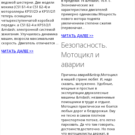
в пределах 14 &mdash; 16 л. с.
ведомой шестерни. Две модели
Экономические же
мокика (С51 Б1-4 и С51 Б2-4) и
характеристики двигателей
мотороллеры КР51/2Э и КР51/2Л
примерно одинаковы.Мощность
теперь оснащены
нового мотора поднята
четырехступенчатой коробкой
увеличением степени сжатия
передач. а С51 Б2-4 и КР51/2Л
(первоначал...
&mdash; электронной системой
зажигания. Улучшилась динамика
ЧИТАТЬ ДАЛЕЕ >>
машин, возросла максимальная
Безопасность.
скорость. Двигатель отличается ...
ЧИТАТЬ ДАЛЕЕ >>
Мотоцикл и
аварии
Причины аварий&nbsp;Мотоцикл
в нашей стране любят. И, надо
сказать, заслуженно. Удобные,
мощные и простые в
эксплуатации двухколесные
машины &mdash; незаменимые
помощники в труде и отдыхе.
Мотоцикл практически не боится
любых дорог и бездорожья. Ему
не тесно в самом плотном
транспортном потоке, его легко
парковать. Да что там говорить,
достоинств достаточно. Но пока
что мотоциклисты держат, в