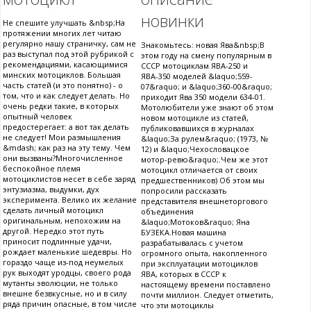
новинки
Не спешите улучшать &nbsp;На
протяжении многих лет читаю
регулярно нашу страничку, сам не
Знакомьтесь: новая Ява&nbsp;В
раз выступал под этой рубрикой с
этом году на смену популярным в
рекомендациями, касающимися
СССР мотоциклам ЯВА-250 и
минских мотоциклов. Большая
ЯВА-350 моделей &laquo;559-
часть статей (и это понятно) - о
07&raquo; и &laquo;360-00&raquo;
том, что и как следует делать. Но
приходит Ява 350 модели 634-01.
очень редки такие, в которых
Мотолюбители уже знают об этом
опытный человек
новом мотоцикле из статей,
предостерегает: а вот так делать
публиковавшихся в журналах
не следует! Мои размышления
&laquo;За рулем&raquo; (1973, №
&mdash; как раз на эту тему. Чем
12) и &laquo;Чехословацкое
они вызваны?Многочисленное
мотор-ревю&raquo;.Чем же этот
беспокойное племя
мотоцикл отличается от своих
мотоциклистов несет в себе заряд
предшественников) Об этом мы
энтузиазма, выдумки, дух
попросили рассказать
эксперимента. Велико их желание
представителя внешнеторгового
сделать личный мотоцикл
объединения
оригинальным, непохожим на
&laquo;Мотоков&raquo; Яна
другой. Нередко этот путь
БУЗЕКА.Новая машина
приносит подлинные удачи,
разрабатывалась с учетом
рождает маленькие шедевры. Но
огромного опыта, накопленного
гораздо чаще из-под неумелых
при эксплуатации мотоциклов
рук выходят уродцы, своего рода
ЯВА, которых в СССР к
мутанты эволюции, не только
настоящему времени поставлено
внешне безвкусные, но и в силу
почти миллион. Следует отметить,
ряда причин опасные, в том числе
что эти мотоциклы