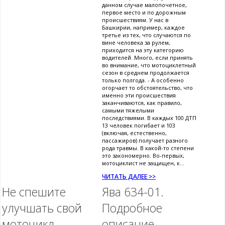
данном случае малопочетное,
первое место и по дорожным
происшествиям. У нас в
Башкирии, например, каждое
третье из тех, что случаются по
вине человека за рулем,
приходится на эту категорию
водителей. Много, если принять
во внимание, что мотоциклетный
сезон в среднем продолжается
только полгода. - А особенно
огорчает то обстоятельство, что
именно эти происшествия
заканчиваются, как правило,
самыми тяжелыми
последствиями. В каждых 100 ДТП
13 человек погибает и 103
(включая, естественно,
пассажиров) получает разного
рода травмы. В какой-то степени
это закономерно. Во-первых,
мотоциклист не защищен, к...
ЧИТАТЬ ДАЛЕЕ >>
Не спешите
Ява 634-01.
улучшать свой
Подробное
мотоцикл
описание