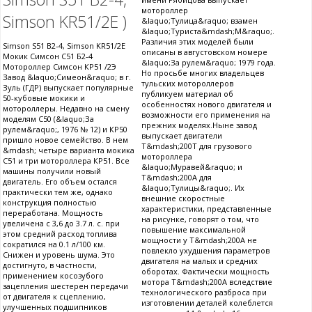
мотороллер
Simson KR51/2E )
&laquo;Тулица&raquo; взамен
&laquo;Туриста&mdash;М&raquo;.
Различия этих моделей были
Simson S51 B2-4, Simson KR51/2E
описаны в августовском номере
Мокик Симсон С51 Б2-4
&laquo;За рулем&raquo; 1979 года.
Мотороллер Симсон КР51 /2Э
Но просьбе многих владельцев
Завод &laquo;Симеон&raquo; в г.
тульских мотороллеров
Зуль (ГДР) выпускает популярные
публикуем материал об
50-кубовые мокики и
особенностях нового двигателя и
мотороллеры. Недавно на смену
возможности его применения на
моделям С50 (&laquo;За
прежних моделях.Ныне завод
рулем&raquo;, 1976 № 12) и КР50
выпускает двигатели
пришло новое семейство. В нем
Т&mdash;200Т для грузового
&mdash; четыре варианта мокика
мотороллера
С51 и три мотороллера КР51. Все
&laquo;Муравей&raquo; и
машины получили новый
Т&mdash;200A для
двигатель. Его объем остался
&laquo;Тулицы&raquo;. Их
практически тем же, однако
внешние скоростные
конструкция полностью
характеристики, представленные
переработана. Мощность
на рисунке, говорят о том, что
увеличена с 3,6 до 3.7 л. с. при
повышение максимальной
этом средний расход топлива
мощности у Т&mdash;200A не
сократился на 0.1 л/100 км.
повлекло ухудшения параметров
Снижен и уровень шума. Это
двигателя на малых и средних
достигнуто, в частности,
оборотах. Фактически мощность
применением косозубого
мотора Т&mdash;200A вследствие
зацепления шестерен передачи
технологического разброса при
от двигателя к сцеплению,
изготовлении деталей колеблется
улучшенных подшипников