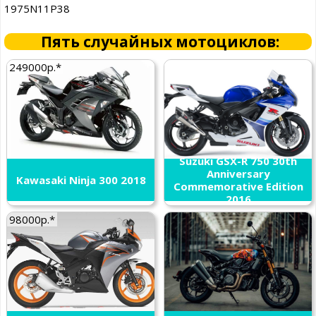
1975N11P38
Пять случайных мотоциклов:
249000р.*
Suzuki GSX-R 750 30th
Anniversary
Kawasaki Ninja 300 2018
Commemorative Edition
2016
98000р.*