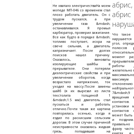
абри
Не хватало электричестваНа моем
мопеде МП-046 со временем стал
абрис
плохо работать двигатель. Он с
трудом пускался, а при
наруша
увеличении газа &mdash;
останавливался. Я промыл
карбюратор, проверил зажигание.
Что такое 
Все как будто в порядке &mdash;
нарушается
топливо поступает, искра на
угол, опре
свече сильная, а двигатель
полюсов р
капризничает. После долгих
относительн
поисков нашел причину.
момент раз
Оказалось, виноваты
прерывате
изолирующие шайбы в
работы д
прерывателе. Они потеряли
желательно п
диэлектрические свойства и при
максимальн
увеличении оборотов, когда
максимум
возрастало напряжение, ток
отклоне
уходил на массу.После замены
нейтральн
шайб (я их вырезал из листа
7&mdash;9
текстолита толщиной 1
вращения 
&mdash;1.5 мм) двигатель стал
контактов.
пускаться и работать
установки 
отлично.Почти такая же картина
контактов 
повторилась осенью, когда я
может быть
ездил по раскисшим сельским
и поздним.
дорогам. В этом случае причиной
правильно 
неисправности оказалась жидкая
фразу част
грязь, попадавшая на
книгах и 