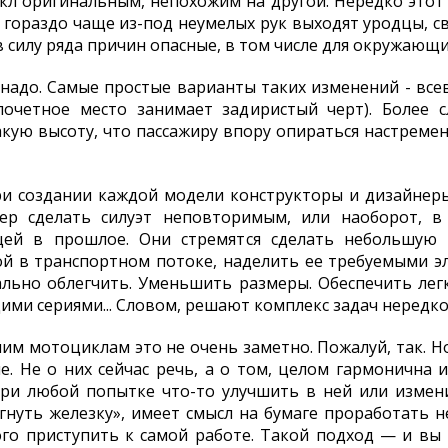
л оригинальным, непохожим на другой. Нередко этот
гораздо чаще из-под неумелых рук выходят уродцы, с
в силу ряда причин опасные, в том числе для окружающи
надо. Самые простые варианты таких изменений - вс
почетное место занимает задиристый черт). Более
акую высоту, что пассажиру впору опираться настреме
при создании каждой модели конструкторы и дизайнер
ер сделать силуэт неповторимым, или наоборот, 
щей в прошлое. Они стремятся сделать небольшую
ой в транспортном потоке, наделить ее требуемыми э
льно облегчить. Уменьшить размеры. Обеспечить лег
ми сериями... Словом, решают комплекс задач нередк
им мотоциклам это не очень заметно. Пожалуй, так. Н
е. Не о них сейчас речь, а о том, целом гармонична
при любой попытке что-то улучшить в ней или измен
"гнуть железку», имеет смысл на бумаге проработать н
ого приступить к самой работе. Такой подход — и в