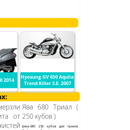
Hyosung GV 650 Aquila
50 2014
Trend Killer S.E. 2007
х:
мерзли
Ява 680 Триал (
ита от
250 кубов )
истей
Jawa-680 250 кубов для триала