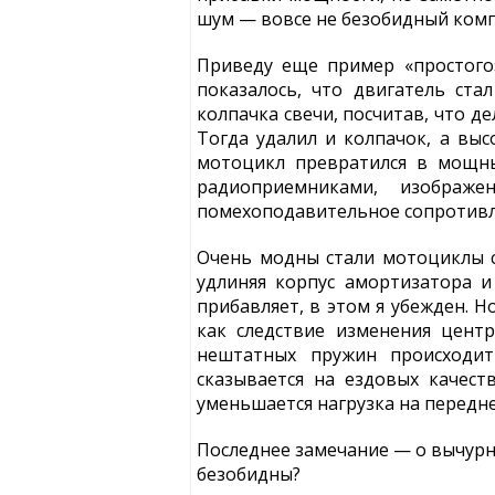
шум — вовсе не безобидный комп
Приведу еще пример «простого
показалось, что двигатель ста
колпачка свечи, посчитав, что д
Тогда удалил и колпачок, а выс
мотоцикл превратился в мощны
радиоприемниками, изображ
помехоподавительное сопротивле
Очень модны стали мотоциклы с 
удлиняя корпус амортизатора 
прибавляет, в этом я убежден. 
как следствие изменения цент
нештатных пружин происходит
сказывается на ездовых качест
уменьшается нагрузка на передне
Последнее замечание — о вычурн
безобидны?