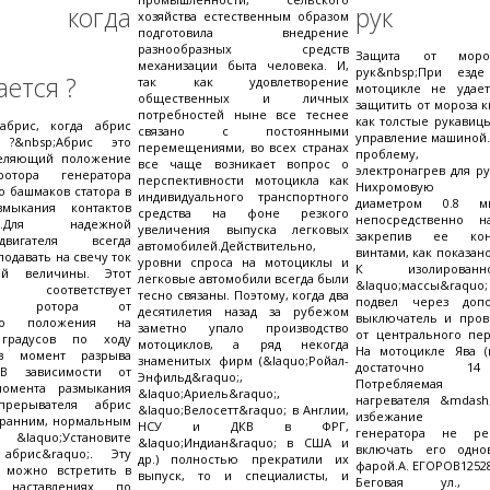
с, когда
рук
хозяйства естественным образом
подготовила внедрение
разнообразных средств
Защита от моро
механизации быта человека. И,
рук&nbsp;При езд
ется ?
так как удовлетворение
мотоцикле не удае
общественных и личных
защитить от мороза ки
потребностей ныне все теснее
как толстые рукавиц
абрис, когда абрис
связано с постоянными
управление машиной.
 ?&nbsp;Абрис это
перемещениями, во всех странах
проблему, п
деляющий положение
все чаще возникает вопрос о
электронагрев для ру
отора генератора
перспективности мотоцикла как
Нихромовую п
о башмаков статора в
индивидуального транспортного
диаметром 0.8 м
мыкания контактов
средства на фоне резкого
непосредственно н
ля.Для надежной
увеличения выпуска легковых
закрепив ее ко
вигателя всегда
автомобилей.Действительно,
винтами, как показано
одавать на свечу ток
уровни спроса на мотоциклы и
К изолирован
ой величины. Этот
легковые автомобили всегда были
&laquo;массы&raqu
 соответствует
тесно связаны. Поэтому, когда два
подвел через допо
нию ротора от
десятилетия назад за рубежом
выключатель и пров
ого положения на
заметно упало производство
от центрального пер
 градусов по ходу
мотоциклов, а ряд некогда
На мотоцикле Ява (
в момент разрыва
знаменитых фирм (&laquo;Ройал-
достаточно 14
 В зависимости от
Энфильд&raquo;,
Потребляемая 
момента размыкания
&laquo;Ариель&raquo;,
нагревателя &mdash
прерывателя абрис
&laquo;Велосетт&raquo; в Англии,
избежание пе
 ранним, нормальным
НСУ и ДКВ в ФРГ,
генератора не рек
 &laquo;Установите
&laquo;Индиан&raquo; в США и
включать его одно
абрис&raquo;. Эту
др.) полностью прекратили их
фарой.А. ЕГОРОВ125284
о можно встретить в
выпуск, то и специалисты, и
Беговая ул.,
наставлениях по