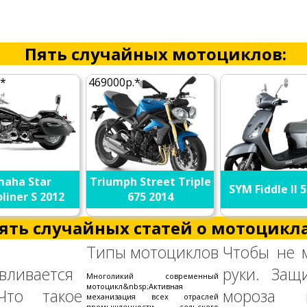
Пять случайных мотоциклов:
.*
469000р.*
aha Star
Triumph Street Triple
SYM Fiddle II 
liner S 2012
675 2014
ять случайных статей о мотоцикла
Типы мотоциклов
Чтобы не 
вливается
руки. Защ
Многоликий современный
мотоцикл&nbsp;Активная
Что такое
мороза к
механизация всех отраслей
промышленности, сельского