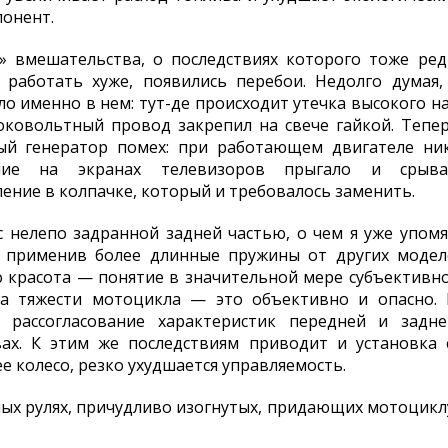
онент.
» вмешательства, о последствиях которого тоже ред
л работать хуже, появились перебои. Недолго думая,
ело именно в нем: тут-де происходит утечка высокого на
оковольтный провод закрепил на свече гайкой. Тепер
й генератор помех: при работающем двигателе ник
ение на экранах телевизоров прыгало и срыв
ние в колпачке, который и требовалось заменить.
нелепо задранной задней частью, о чем я уже упомя
и применив более длинные пружины от других моделе
Но красота — понятие в значительной мере субъективно
ра тяжести мотоцикла — это объективно и опасно. 
 рассогласование характеристик передней и задне
вах. К этим же последствиям приводит и установка 
е колесо, резко ухудшается управляемость.
ых рулях, причудливо изогнутых, придающих мотоциклу 