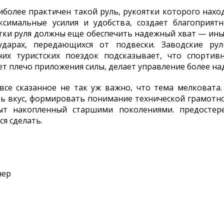
аиболее практичен такой руль, рукоятки которого нахо
аксимальные усилия и удобства, создает благоприят
ятки руля должны еще обеспечить надежный хват — ины
ударах, передающихся от подвески. Заводские р
их туристских поездок подсказывает, что спортив
ет плечо приложения силы, делает управление более н
все сказанное не так уж важно, что тема мелковата
 вкус, формировать понимание технической грамотно
ыт накопленный старшими поколениями. предостер
ся сделать.
нер