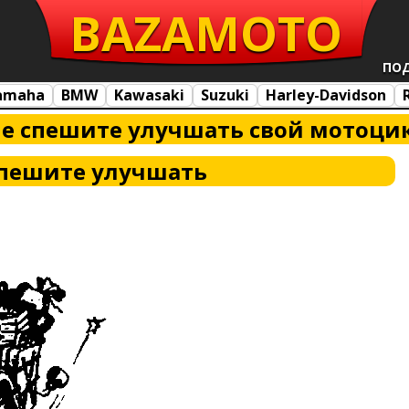
BAZA
MOTO
ПО
amaha
BMW
Kawasaki
Suzuki
Harley-Davidson
е спешите улучшать свой мотоци
спешите улучшать