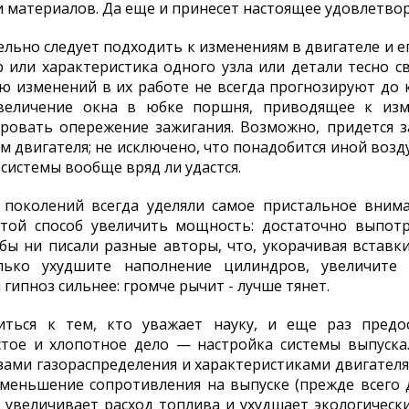
и материалов. Да еще и принесет настоящее удовлетвор
льно следует подходить к изменениям в двигателе и ег
 или характеристика одного узла или детали тесно 
ю изменений в их работе не всегда прогнозируют до 
величение окна в юбке поршня, приводящее к изме
ировать опережение зажигания. Возможно, придется з
 двигателя; не исключено, что понадобится иной воз
системы вообще вряд ли удастся.
поколений всегда уделяли самое пристальное внима
стой способ увеличить мощность: достаточно выпот
 бы ни писали разные авторы, что, укорачивая вставки
лько ухудшите наполнение цилиндров, увеличите
гипноз сильнее: громче рычит - лучше тянет.
иться к тем, кто уважает науку, и еще раз предос
тое и хлопотное дело — настройка системы выпуска.
зами газораспределения и характеристиками двигателя
меньшение сопротивления на выпуске (прежде всего 
увеличивает расход топлива и ухудшает экологически