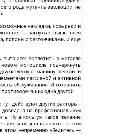
 путь приносит подлинные удачи,
воего рода мутанты эволюции, не
х.
евозможные накладки, козырьки и
 сложные — загнутые выше плеч
на, попоны с фестончиками, и еще
ы пытаются воплотить в металле
в новом мотоцикле подчеркнуть
 двухколесную машину легкой и
лементами пассивной и активной
кость обслуживания. И сохранить
о противоречащих одна другой.
о тут действуют другие факторы -
 и доведена на профессиональном
ить. Ну а коль уж такое желание
е один и не два варианта, потом
ы в этом непременно убедитесь —