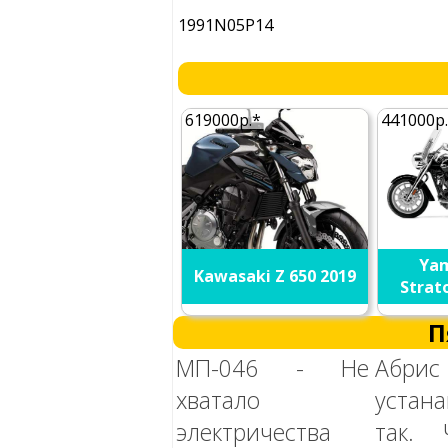
1991N05P14
619000р.*
441000р
Yam
Kawasaki Z 650 2019
Strato
П
МП-046 - Не
Абрис
хватало
устана
электричества
так. 