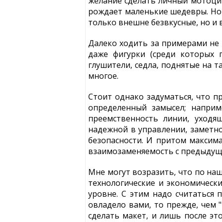
желание сделать личный мотоцик
рождает маленькие шедевры. Но 
только внешне безвкусные, но и 
Далеко ходить за примерами не 
даже фигурки (среди которых 
глушители, седла, поднятые на т
многое.
Стоит однако задуматься, что 
определенный замысел; наприм
преемственность линии, уходя
надежной в управлении, заметн
безопасности. И притом максима
взаимозаменяемость с предыдущи
Мне могут возразить, что по наш
технологические и экономически
уровне. С этим надо считаться 
овладело вами, то прежде, чем 
сделать макет, и лишь после эт