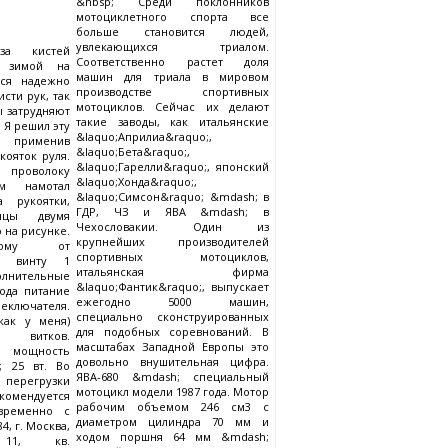
&nbsp; Среди поклонников
мотоциклетного спорта все
больше становится людей,
увлекающихся триалом.
за кистей
Соответственно растет доля
е зимой на
машин для триала в мировом
тся надежно
производстве спортивных
сти рук, так
мотоциклов. Сейчас их делают
ы затрудняют
такие заводы, как итальянские
 Я решил эту
&laquo;Априлиа&raquo;,
рименив
&laquo;Бета&raquo;,
кояток руля.
&laquo;Гарелли&raquo;, японский
роволоку
&laquo;Хонда&raquo;,
м намотал
&laquo;Симсон&raquo; &mdash; в
а рукоятки,
ГДР, ЧЗ и ЯВА &mdash; в
нцы двумя
Чехословакии. Один из
 на рисунке.
крупнейших производителей
ному от
спортивных мотоциклов,
o; винту 1
итальянская фирма
лнительные
&laquo;Фантик&raquo;, выпускает
ода питание
ежегодно 5000 машин,
еключателя.
специально сконструированных
как у меня)
для подобных соревнований. В
 витков.
масштабах Западной Европы это
мощность
довольно внушительная цифра.
; 25 вт. Во
ЯВА-680 &mdash; специальный
регрузки
мотоцикл модели 1987 года. Мотор
омендуется
рабочим объемом 246 см3 с
временно с
диаметром цилиндра 70 мм и
, г. Москва,
ходом поршня 64 мм &mdash;
 11, кв.