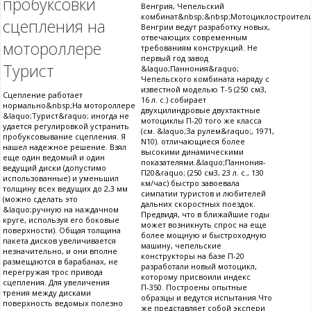
пробуксовки
Венгрия, Чепельский
комбинат&nbsp;&nbsp;Мотоциклостроител
сцепления на
Венгрии ведут разработку новых,
отвечающих современным
мотороллере
требованиям конструкций. Не
первый год завод
Турист
&laquo;Паннония&raquo;
Чепельского комбината наряду с
известной моделью Т-5 (250 см3,
Сцепление работает
16 л. с.) собирает
нормально&nbsp;На мотороллере
двухцилиндровые двухтактные
&laquo;Турист&raquo; иногда не
мотоциклы П-20 того же класса
удается регулировкой устранить
(см. &laquo;За рулем&raquo;, 1971,
пробуксовывание сцепления. Я
N10). отличающиеся более
нашел надежное решение. Взял
высокими динамическими
еще один ведомый и один
показателями.&laquo;Паннония-
ведущий диски (допустимо
П20&raquo; (250 см3, 23 л. с., 130
использованные) и уменьшил
км/час) быстро завоевала
толщину всех ведущих до 2,3 мм
симпатии туристов и любителей
(можно сделать это
дальних скоростных поездок.
&laquo;ручную на наждачном
Предвидя, что в ближайшие годы
круге, используя его боковые
может возникнуть спрос на еще
поверхности). Общая толщина
более мощную и быстроходную
пакета дисков увеличивается
машину, чепельские
незначительно, и они вполне
конструкторы на базе П-20
размещаются в барабанах, не
разработали новый мотоцикл,
перегружая трос привода
которому присвоили индекс
сцепления. Для увеличения
П-350. Построены опытные
трения между дисками
образцы и ведутся испытания.Что
поверхность ведомых полезно
же представляет собой экспери