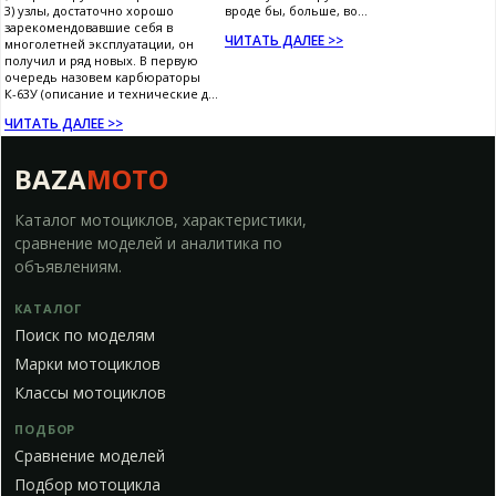
3) узлы, достаточно хорошо
вроде бы, больше, во...
зарекомендовавшие себя в
ЧИТАТЬ ДАЛЕЕ >>
многолетней эксплуатации, он
получил и ряд новых. В первую
очередь назовем карбюраторы
К-63У (описание и технические д...
ЧИТАТЬ ДАЛЕЕ >>
BAZA
MOTO
Каталог мотоциклов, характеристики,
сравнение моделей и аналитика по
объявлениям.
КАТАЛОГ
Поиск по моделям
Марки мотоциклов
Классы мотоциклов
ПОДБОР
Сравнение моделей
Подбор мотоцикла