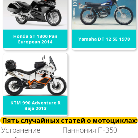
Honda ST 1300 Pan
Yamaha DT 12 5E 1978
European 2014
KTM 990 Adventure R
Baja 2013
Пять случайных статей о мотоциклах:
Устранение
Паннония П-350