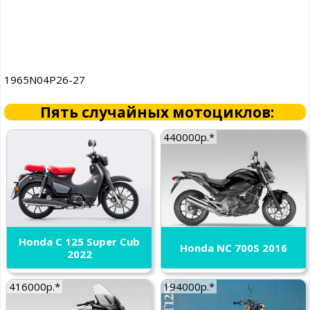
1965N04P26-27
Пять случайных мотоциклов:
440000р.*
Honda C 125 Super Cub
Honda NC 700S 2016
2022
416000р.*
194000р.*