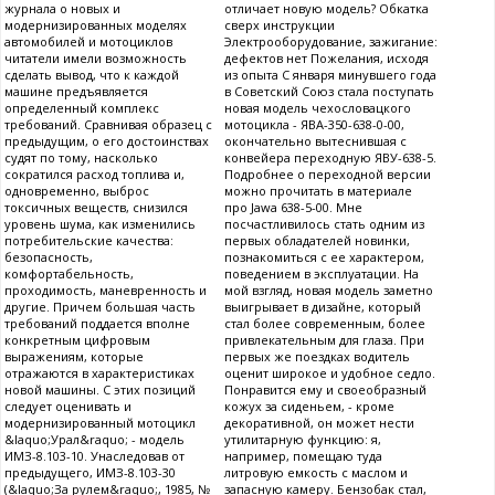
журнала о новых и
отличает новую модель? Обкатка
модернизированных моделях
сверх инструкции
автомобилей и мотоциклов
Электрооборудование, зажигание:
читатели имели возможность
дефектов нет Пожелания, исходя
сделать вывод, что к каждой
из опыта С января минувшего года
машине предъявляется
в Советский Союз стала поступать
определенный комплекс
новая модель чехословацкого
требований. Сравнивая образец с
мотоцикла - ЯВА-350-638-0-00,
предыдущим, о его достоинствах
окончательно вытеснившая с
судят по тому, насколько
конвейера переходную ЯВУ-638-5.
сократился расход топлива и,
Подробнее о переходной версии
одновременно, выброс
можно прочитать в материале
токсичных веществ, снизился
про Jawa 638-5-00. Мне
уровень шума, как изменились
посчастливилось стать одним из
потребительские качества:
первых обладателей новинки,
безопасность,
познакомиться с ее характером,
комфортабельность,
поведением в эксплуатации. На
проходимость, маневренность и
мой взгляд, новая модель заметно
другие. Причем большая часть
выигрывает в дизайне, который
требований поддается вполне
стал более современным, более
конкретным цифровым
привлекательным для глаза. При
выражениям, которые
первых же поездках водитель
отражаются в характеристиках
оценит широкое и удобное седло.
новой машины. С этих позиций
Понравится ему и своеобразный
следует оценивать и
кожух за сиденьем, - кроме
модернизированный мотоцикл
декоративной, он может нести
&laquo;Урал&raquo; - модель
утилитарную функцию: я,
ИМЗ-8.103-10. Унаследовав от
например, помещаю туда
предыдущего, ИМЗ-8.103-30
литровую емкость с маслом и
(&laquo;За рулем&raquo;, 1985, №
запасную камеру. Бензобак стал,