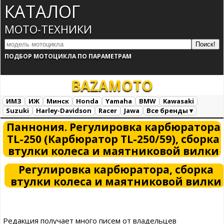
КАТАЛОГ
МОТО-ТЕХНИКИ
ПОДБОР МОТОЦИКЛА ПО ПАРАМЕТРАМ
BAZA
MOTO
ИМЗ
ИЖ
Минск
Honda
Yamaha
BMW
Kawasaki
Suzuki
Harley-Davidson
Racer
Jawa
Все бренды ▾
Все марки
Загрузка...
Паннония. Регулировка карбюратора
TL-250 (Карбюратор TL-250/59), сборка
втулки колеса и маятниковой вилки
Регулировка карбюратора,
сборка
втулки колеса и маятниковой вилки
Редакция получает много писем от владельцев