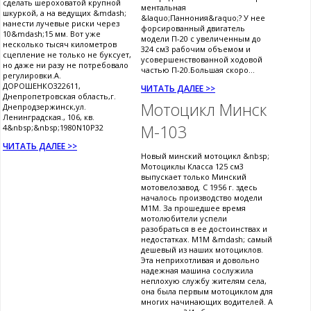
сделать шероховатой крупной
ментальная
шкуркой, а на ведущих &mdash;
&laquo;Паннония&raquo;? У нее
нанести лучевые риски через
форсированный двигатель
10&mdash;15 мм. Вот уже
модели П-20 с увеличенным до
несколько тысяч километров
324 см3 рабочим объемом и
сцепление не только не буксует,
усовершенствованной ходовой
но даже ни разу не потребовало
частью П-20.Большая скоро...
регулировки.А.
ДОРОШЕНКО322611,
ЧИТАТЬ ДАЛЕЕ >>
Днепропетровская область,г.
Мотоцикл Минск
Днепродзержинск,ул.
Ленинградская., 106, кв.
М-103
4&nbsp;&nbsp;1980N10P32
ЧИТАТЬ ДАЛЕЕ >>
Новый минский мотоцикл &nbsp;
Мотоциклы Класса 125 см3
выпускает только Минский
мотовелозавод. С 1956 г. здесь
началось производство модели
М1М. За прошедшее время
мотолюбители успели
разобраться в ее достоинствах и
недостатках. М1М &mdash; самый
дешевый из наших мотоциклов.
Эта неприхотливая и довольно
надежная машина сослужила
неплохую службу жителям села,
она была первым мотоциклом для
многих начинающих водителей. А