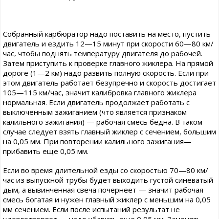
Собранный карбюратор надо поставить на место, пустить
двигатель и ездить 12—15 минут при скорости 60—80 км/
час, чтобы поднять температуру двигателя до рабочей.
Затем приступить к проверке главного жиклера. На прямой
дороге (1—2 км) надо развить полную скорость. Если при
этом двигатель работает безупречно и скорость достигает
105—115 км/час, значит калибровка главного жиклера
нормальная. Если двигатель продолжает работать с
выключенным зажиганием (что является признаком
калильного зажигания) — рабочая смесь бедна. В таком
случае следует взять главный жиклер с сечением, большим
на 0,05 мм. При повторении калильного зажигания—
прибавить еще 0,05 мм.
Если во время длительной езды со скоростью 70—80 км/
час из выпускной трубы будет выходить густой синеватый
дым, а вывинченная свеча почернеет — значит рабочая
смесь богатая и нужен главный жиклер с меньшим на 0,05
мм сечением. Если после испытаний результат не
удовлетворяет — надо убавить еще 0,05 мм. Заменять