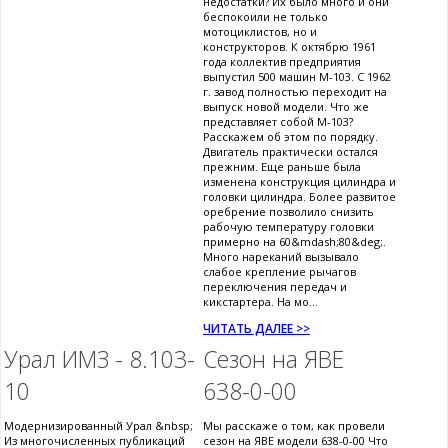
недостатки? Их было много и они
беспокоили не только
мотоциклистов, но и
конструкторов. К октябрю 1961
года коллектив предприятия
выпустил 500 машин М-103. С 1962
г. завод полностью переходит на
выпуск новой модели. Что же
представляет собой М-103?
Расскажем об этом по порядку.
Двигатель практически остался
прежним. Еще раньше была
изменена конструкция цилиндра и
головки цилиндра. Более развитое
оребрение позволило снизить
рабочую температуру головки
примерно на 60&mdash;80&deg;.
Много нареканий вызывало
слабое крепление рычагов
переключения передач и
кикстартера. На мо...
ЧИТАТЬ ДАЛЕЕ >>
Урал ИМЗ - 8.103-
Сезон на ЯВЕ
10
638-0-00
Модернизированный Урал &nbsp;
Мы расскаже о том, как провели
Из многочисленных публикаций
сезон на ЯВЕ модели 638-0-00 Что