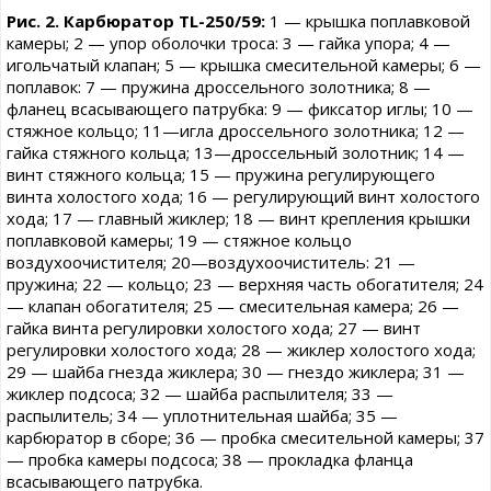
Рис. 2. Карбюратор TL-250/59:
1 — крышка поплавковой
камеры; 2 — упор оболочки троса: 3 — гайка упора; 4 —
игольчатый клапан; 5 — крышка смесительной камеры; 6 —
поплавок: 7 — пружина дроссельного золотника; 8 —
фланец всасывающего патрубка: 9 — фиксатор иглы; 10 —
стяжное кольцо; 11—игла дроссельного золотника; 12 —
гайка стяжного кольца; 13—дроссельный золотник; 14 —
винт стяжного кольца; 15 — пружина регулирующего
винта холостого хода; 16 — регулирующий винт холостого
хода; 17 — главный жиклер; 18 — винт крепления крышки
поплавковой камеры; 19 — стяжное кольцо
воздухоочистителя; 20—воздухоочиститель: 21 —
пружина; 22 — кольцо; 23 — верхняя часть обогатителя; 24
— клапан обогатителя; 25 — смесительная камера; 26 —
гайка винта регулировки холостого хода; 27 — винт
регулировки холостого хода; 28 — жиклер холостого хода;
29 — шайба гнезда жиклера; 30 — гнездо жиклера; 31 —
жиклер подсоса; 32 — шайба распылителя; 33 —
распылитель; 34 — уплотнительная шайба; 35 —
карбюратор в сборе; 36 — пробка смесительной камеры; 37
— пробка камеры подсоса; 38 — прокладка фланца
всасывающего патрубка.