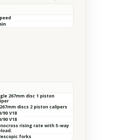
Speed
ain
ngle 267mm disc 1 piston
iper
 267mm discs 2 piston calipers
0/90 V18
0/90 V18
nocross rising rate with 5-way
eload.
lescopic forks