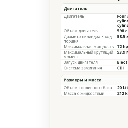
Двигатель
Двигатель
Four 
cylin
cylin
Объём двигателя
598 c
Диаметр цилиндра × ход
58.5 
поршня
Максимальная мощность
72 hp
Максимальный крутящий
53.9 
момент
Запуск двигателя
Elect
Система зажигания
CDI
Размеры и масса
Объём топливного бака
20 Li
Масса с жидкостями
212 k