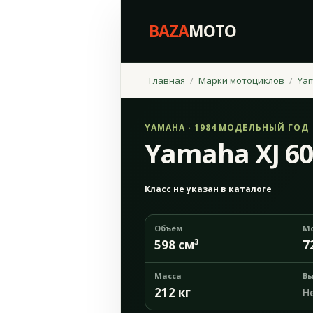
BAZA
MOTO
Главная
Марки мотоциклов
Ya
YAMAHA · 1984 МОДЕЛЬНЫЙ ГОД
Yamaha XJ 60
Класс не указан в каталоге
Объём
М
598 см³
7
Масса
Вы
212 кг
Н