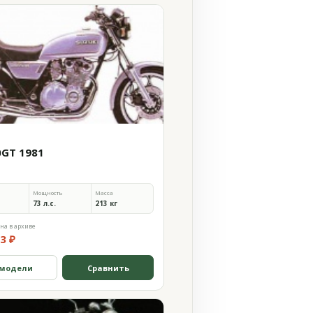
0GT 1981
Мощность
Масса
73 л.с.
213 кг
на в архиве
3 ₽
 модели
Сравнить