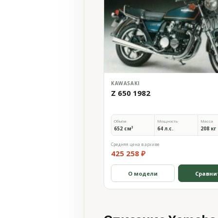
KAWASAKI
Z 650 1982
Объём
Мощность
Масса
652 см³
64 л.с.
208 кг
Средняя цена в архиве
425 258 ₽
О модели
Сравни