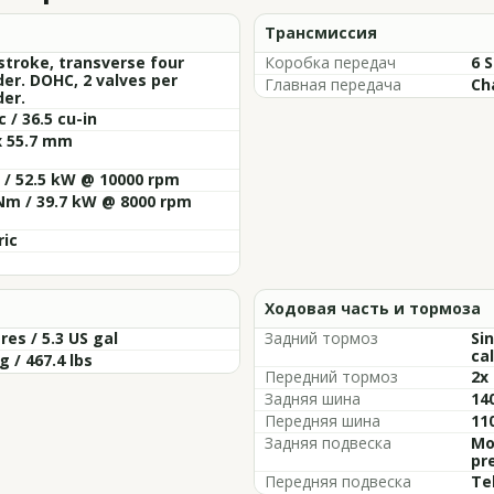
Трансмиссия
stroke, transverse four
Коробка передач
6 
der. DOHC, 2 valves per
Главная передача
Ch
der.
c / 36.5 cu-in
x 55.7 mm
 / 52.5 kW @ 10000 rpm
Nm / 39.7 kW @ 8000 rpm
ric
Ходовая часть и тормоза
tres / 5.3 US gal
Задний тормоз
Si
cal
g / 467.4 lbs
Передний тормоз
2x
Задняя шина
14
Передняя шина
11
Задняя подвеска
Mo
pr
Передняя подвеска
Te