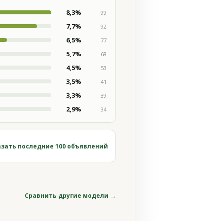
8,3%
99
7,7%
92
6,5%
77
5,7%
68
4,5%
53
3,5%
41
3,3%
39
2,9%
34
зать последние 100 объявлений
Сравнить другие модели →