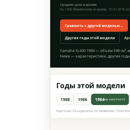
Средняя цена в архиве
По 1 000 объявлениям из архива · 07.07.2019–02
Сравнить с другой моделью
→
Другие годы этой модели
Ар
Yamaha XJ 600 1984 — объём 598 см³, мо
Ниже — характеристики, другие годы
Годы этой модели
1988
1986
1984
ВЫ СМОТРИТЕ
Карточки объединены по названию. Поколени