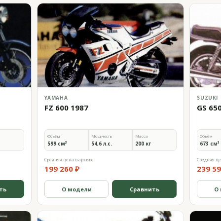
YAMAHA
SUZUKI
FZ 600 1987
GS 65
Объём
Мощность
Масса
Объём
599 см³
54,6 л.с.
200 кг
673 см³
Средняя цена в архиве
Средняя це
199 260 ₽
239 59
ть
О модели
Сравнить
О