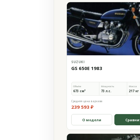
SUZUKI
GS 650E 1983
Объём
Мощность
Масса
673 см³
73 л.с.
217 кг
Средняя цена в архиве
239 593 ₽
О модели
Сравни