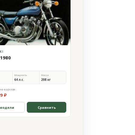
KI
 1980
Мощность
Масса
64 л.с.
208 кг
на в архиве
9 ₽
 модели
Сравнить