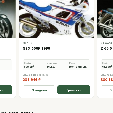
SUZUKI
KAWASA
GSX 600F 1990
Z 65 0
Объём
Мощность
Масса
Объём
599 см³
86 л.с.
Нет данных
652 см³
Средняя цена в архиве
Средняя це
231 946 ₽
380 18
ть
О модели
Сравнить
О