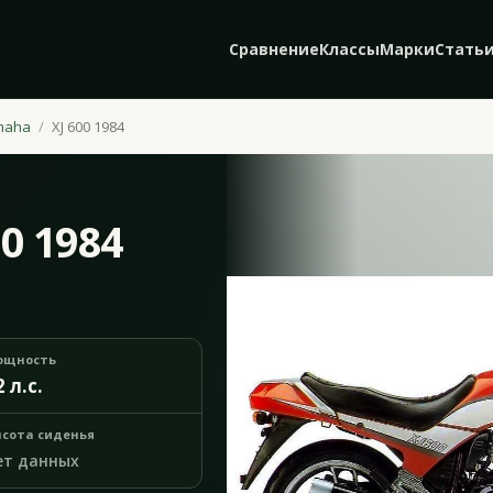
Сравнение
Классы
Марки
Стать
maha
XJ 600 1984
0 1984
ощность
2 л.с.
сота сиденья
ет данных