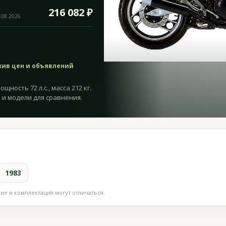
216 082 ₽
.08.2026
хив цен и объявлений
щность 72 л.с., масса 212 кг.
 и модели для сравнения.
1983
е и комплектация могут отличаться.