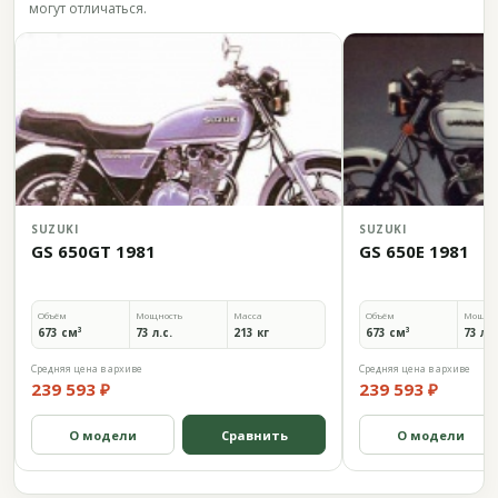
могут отличаться.
SUZUKI
SUZUKI
GS 650GT 1981
GS 650E 1981
Объём
Мощность
Масса
Объём
Мощно
673 см³
73 л.с.
213 кг
673 см³
73 л.с
Средняя цена в архиве
Средняя цена в архиве
239 593 ₽
239 593 ₽
О модели
Сравнить
О модели