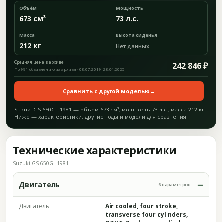
Объём
Мощность
673 см³
73 л.с.
Масса
Высота сиденья
212 кг
Нет данных
Средняя цена в архиве
242 846 ₽
По 991 объявлению из архива · 08.07.2019–28.04.2025
Сравнить с другой моделью
→
Suzuki GS 650GL 1981 — объём 673 см³, мощность 73 л.с., масса 212 кг.
Ниже — характеристики, другие годы и модели для сравнения.
Технические характеристики
Suzuki GS 650GL 1981
Двигатель
6 параметров
Двигатель
Air cooled, four stroke,
transverse four cylinders,