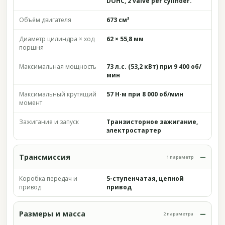
DOHC, 2 valve per cylinder.
Объём двигателя
673 см³
Диаметр цилиндра × ход
62 × 55,8 мм
поршня
Максимальная мощность
73 л.с. (53,2 кВт) при 9 400 об/
мин
Максимальный крутящий
57 Н·м при 8 000 об/мин
момент
Зажигание и запуск
Транзисторное зажигание,
электростартер
Трансмиссия
1 параметр
Коробка передач и
5-ступенчатая, цепной
привод
привод
Размеры и масса
2 параметра