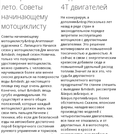
лето. Советы
4Т двигателей
начинающему
Не конкурируя, а
дополняя&nbsp;Несколько лет
мотоциклисту
назад в ряде стран в
законодательном порядке
запретили эксплуатацию
Советы начинающему
мотоциклов с двухтактными
мотоциклисту&nbsp;Агитплакат
двигателями. Это решение
художника С. Лапицкого Начался
мотивировали их повышенной
сезон у мотоциклистов.Для многих
токсичностью и дымностью. А
&mdash; первый сезон.Новичка,
сейчас в связи с энергетическим
только что получившего
кризисом добавили сюда и
удостоверение мотоциклиста,
повышенный удельный расход
можно сравнить с человеком,
топлива.Значит ли все это, что
научившимся более или менее
судьба двухтактного
сносно держаться на поверхности
мотоциклетного мотора
воды &mdash; до настоящего
предрешена? Не станем спешить
пловца ему еще очень далеко.
с выводами &mdash; рассмотрим
Конечно, опыт &mdash; вещь
&laquo;за&raquo; и
сугубо индивидуальная. Но
&laquo;против&raquo; более
существует и много общих
обстоятельно.Скажем, японские
положений, которые каждый
фирмы, наладив массовое
мотоциклист должен знать как
производство моделей с
свои пять пальцев.Начнем с
четырехтактными двигателями,
техники, ибо если для безопасной
все-таки не отказались и от
езды на автомобиле достаточно
двухтактных. А в мотоспорте,
порой безупречного состояния
особенно в кроссе и
рулевого управления и тормозов,
многодневке. они вообще в