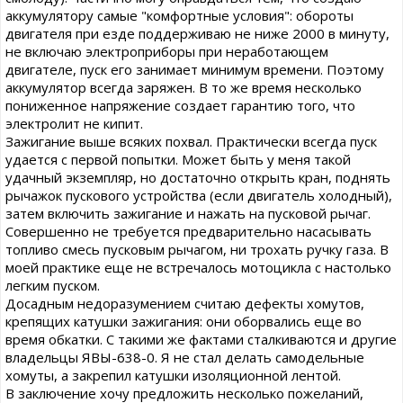
аккумулятору самые "комфортные условия": обороты
двигателя при езде поддерживаю не ниже 2000 в минуту,
не включаю электроприборы при неработающем
двигателе, пуск его занимает минимум времени. Поэтому
аккумулятор всегда заряжен. В то же время несколько
пониженное напряжение создает гарантию того, что
электролит не кипит.
Зажигание выше всяких похвал. Практически всегда пуск
удается с первой попытки. Может быть у меня такой
удачный экземпляр, но достаточно открыть кран, поднять
рычажок пускового устройства (если двигатель холодный),
затем включить зажигание и нажать на пусковой рычаг.
Совершенно не требуется предварительно насасывать
топливо смесь пусковым рычагом, ни трохать ручку газа. В
моей практике еще не встречалось мотоцикла с настолько
легким пуском.
Досадным недоразумением считаю дефекты хомутов,
крепящих катушки зажигания: они оборвались еще во
время обкатки. С такими же фактами сталкиваются и другие
владельцы ЯВЫ-638-0. Я не стал делать самодельные
хомуты, а закрепил катушки изоляционной лентой.
В заключение хочу предложить несколько пожеланий,