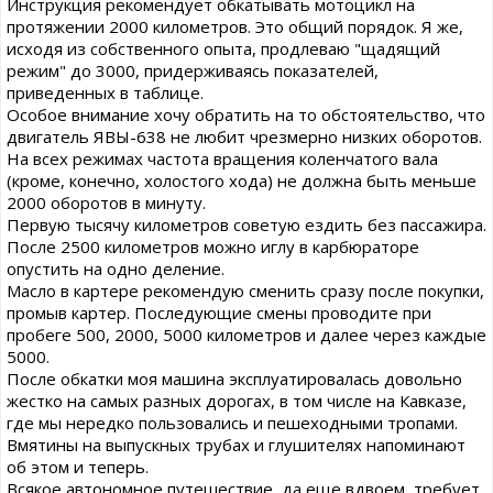
Инструкция рекомендует обкатывать мотоцикл на
протяжении 2000 километров. Это общий порядок. Я же,
исходя из собственного опыта, продлеваю "щадящий
режим" до 3000, придерживаясь показателей,
приведенных в таблице.
Особое внимание хочу обратить на то обстоятельство, что
двигатель ЯВЫ-638 не любит чрезмерно низких оборотов.
На всех режимах частота вращения коленчатого вала
(кроме, конечно, холостого хода) не должна быть меньше
2000 оборотов в минуту.
Первую тысячу километров советую ездить без пассажира.
После 2500 километров можно иглу в карбюраторе
опустить на одно деление.
Масло в картере рекомендую сменить сразу после покупки,
промыв картер. Последующие смены проводите при
пробеге 500, 2000, 5000 километров и далее через каждые
5000.
После обкатки моя машина эксплуатировалась довольно
жестко на самых разных дорогах, в том числе на Кавказе,
где мы нередко пользовались и пешеходными тропами.
Вмятины на выпускных трубах и глушителях напоминают
об этом и теперь.
Всякое автономное путешествие, да еще вдвоем, требует