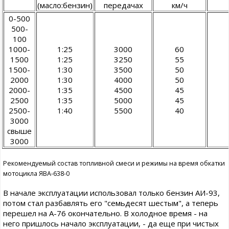
(масло:бензин)
передачах
км/ч
0-500
500-
100
1000-
1:25
3000
60
1500
1:25
3250
55
1500-
1:30
3500
50
2000
1:30
4000
50
2000-
1:35
4500
45
2500
1:35
5000
45
2500-
1:40
5500
40
3000
свыше
3000
Рекомендуемый состав топливной смеси и режимы на время обкатки
мотоцикла ЯВА-638-0
В начале эксплуатации использовал только бензин АИ-93,
потом стал разбавлять его "семьдесят шестым", а теперь
перешел на А-76 окончательно. В холодное время - на
него пришлось начало эксплуатации, - да еще при чистых