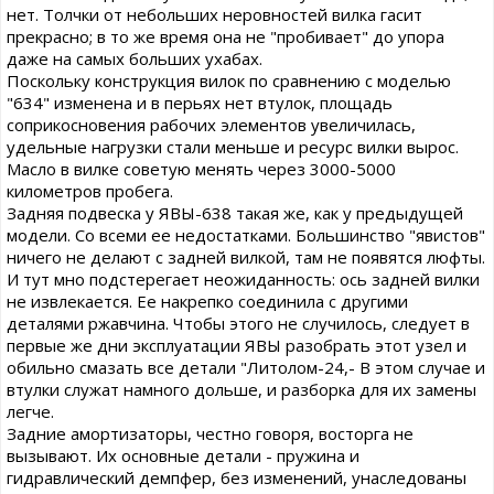
нет. Толчки от небольших неровностей вилка гасит
прекрасно; в то же время она не "пробивает" до упора
даже на самых больших ухабах.
Поскольку конструкция вилок по сравнению с моделью
"634" изменена и в перьях нет втулок, площадь
соприкосновения рабочих элементов увеличилась,
удельные нагрузки стали меньше и ресурс вилки вырос.
Масло в вилке советую менять через 3000-5000
километров пробега.
Задняя подвеска у ЯВЫ-638 такая же, как у предыдущей
модели. Со всеми ее недостатками. Большинство "явистов"
ничего не делают с задней вилкой, там не появятся люфты.
И тут мно подстерегает неожиданность: ось задней вилки
не извлекается. Ее накрепко соединила с другими
деталями ржавчина. Чтобы этого не случилось, следует в
первые же дни эксплуатации ЯВЫ разобрать этот узел и
обильно смазать все детали "Литолом-24,- В этом случае и
втулки служат намного дольше, и разборка для их замены
легче.
Задние амортизаторы, честно говоря, восторга не
вызывают. Их основные детали - пружина и
гидравлический демпфер, без изменений, унаследованы