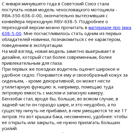
С января минувшего года в Советский Союз стала
поступать новая модель чехословацкого мотоцикла -
ЯВА-350-638-0-00, окончательно вытеснившая с
конвейера переходную ЯВУ-638-5. Подробнее о
переходной версии можно прочитать в
материале про Jawa
638-5-00
. Мне посчастливилось стать одним из первых
обладателей новинки, познакомиться с ее характером,
поведением в эксплуатации.
На мой взгляд, новая модель заметно выигрывает в
дизайне, который стал более современным, более
привлекательным для глаза.
При первых же поездках водитель оценит широкое и
удобное седло. Понравится ему и своеобразный кожух за
сиденьем, - кроме декоративной, он может нести
утилитарную функцию: я, например, помещаю туда
литровую емкость с маслом и запасную камеру.
Бензобак стал, вроде бы, больше, во всяком случае, в
задней части он гораздо шире, и это неудобно, а по
существу ничуть не прибавил, в нем умещаются те же 17
литров. Но вот крышка бака, несомненно, удобнее: чтобы
ее открыть или закрыть, не нужно прилагать больших
усилий.