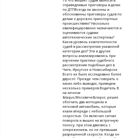
То что мешает судам выносить
справедливые приговоры в делах
по ДТПВсегда ли законны и
обоснованны приговоры судов по
делам о дорожно-транспортных
происшествиях? Насколько
квалифицированно назначаются и
оцениваются судами
автотехнические экспертизы?
Каков уровень компетентности
судей в рассмотрении указанной
категории дел? Эти и другие
вопросы анализировались при
изучении практики судебного
рассмотрения подобных дел в
Чите, Иркутске и Новосибирске.
Всего их было исследовано более
двухсот. Прежде чем говорить о
каких-либо выводах, приведем
несколько примеров.Водитель В.
на личном
&laquo;Москвиче&raquo; решил
обогнать два мотоцикла и
легковой автомобиль, которые
ехали впереди с небольшой
скоростью. Он включил сигнал
поворота и вышел на встречную
полосу, при этом двигаясь с
опережением, но не превышая
разрешенной скорости. Когда он