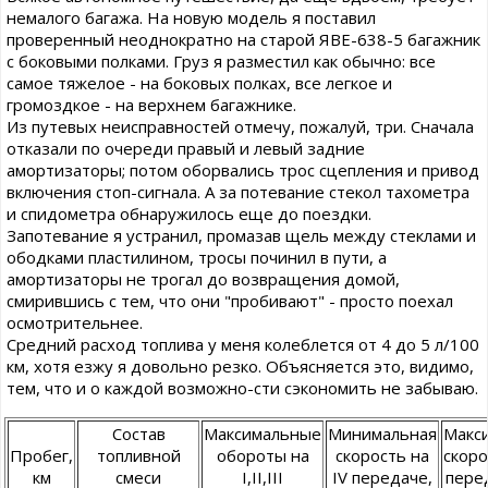
немалого багажа. На новую модель я поставил
проверенный неоднократно на старой ЯВЕ-638-5 багажник
с боковыми полками. Груз я разместил как обычно: все
самое тяжелое - на боковых полках, все легкое и
громоздкое - на верхнем багажнике.
Из путевых неисправностей отмечу, пожалуй, три. Сначала
отказали по очереди правый и левый задние
амортизаторы; потом оборвались трос сцепления и привод
включения стоп-сигнала. А за потевание стекол тахометра
и спидометра обнаружилось еще до поездки.
Запотевание я устранил, промазав щель между стеклами и
ободками пластилином, тросы починил в пути, а
амортизаторы не трогал до возвращения домой,
смирившись с тем, что они "пробивают" - просто поехал
осмотрительнее.
Средний расход топлива у меня колеблется от 4 до 5 л/100
км, хотя езжу я довольно резко. Объясняется это, видимо,
тем, что и о каждой возможно-сти сэкономить не забываю.
Состав
Максимальные
Минимальная
Макс
Пробег,
топливной
обороты на
скорость на
скоро
км
смеси
I,II,III
IV передаче,
перед