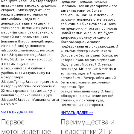
маршруте колонна мотороллеров
предстоит поездка, чокался
выдерживала высокую среднюю
нарзаном. Как ни уговаривали его
скорость.&nbsp;Двадцать лет
заменить напиток более
назад я сменил мотоцикл на
серьезным, как ни намекали на
автомобиль. Тогда мне
исключительность отмечаемого
доводилось ездить на двух- и
события, он был неумолим. Пока
трехколесных машинах разных
не предложили тост за прочность
марок &mdash; от слабенького
новой семьи. &laquo;Что будет
трофейного веломотоцикла
здоровому мужику от одного
(названия &laquo;мопед&raquo;
бокала&raquo;, &mdash;
еще не было) до мощного
подбадривали его окружающие. И
&laquo;Харлея&raquo;, неплохо
О. выпил фужер шампанского.
знал &laquo;ковровцы&raquo;,
Вскоре он был за рулем. Улица, по
ИЖи, ЯВЫ. Так что мне хорошо
которой ехал, тонула в сумерках.
знакомы ощущения
Вдруг у самой осевой О. увидел
мотоциклистов. А сейчас я
пешехода. Мгновение &mdash; и
удобно, как на стуле, сижу на
тот исчез, задетый крылом
мотороллере
автомобиля... Вечер, обещавший
&laquo;Тулица&raquo; и двигаюсь
быть счастливым, закончился
в сторону Москвы со скоростью
горестно. При
22 м/с: стрелка спидометра, чуть
освидетельствовании у О. было
колеблясь, прикрывает цифру
обнаружено опьянение легкой
&laquo;80&raquo;. Машина катится
степени, и приговор суда,
мягко &m...
несмотря на неосторожн...
ЧИТАТЬ ДАЛЕЕ >>
ЧИТАТЬ ДАЛЕЕ >>
Первое
Преимущества и
мотоциклетное
недостатки 2Т и