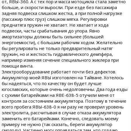
от, ЯВЫ-360. А с тех пор и масса мотоцикла стала заметно
больше, и скорости выросли. При езде без пассажира
задняя подвеска слишком жестка, а при полной нагрузке
(пассажир плюс груз) слишком мягка. Регулировки
преднатяга пружин не хватает. Не хватает и хода
подвески, часты срабатывания до упора. Явно
амортизаторы должны быть сильнее (большей
энергоемкости), с большим рабочим ходом. Желательно
бы регулировать не только предварительный натяг
пружин, но и жесткость гидравлического демпфера,
например изменяя сечение специального жиклера при
помощи винта.
Электрооборудование работает почти без дефектов.
Аккумулятор моей ЯВЫ изготовлен на Тайване. Хотелось
бы надеяться, что по качеству он будет лучше
югославских, которые очень недолговечны. Два года езды
с сухими батарейками на ЯВЕ-638-5 отучили меня от
контроля за состоянием аккумулятора. Поэтому в течение
всего пробега ЯВЫ-638-0 я ни разу не проверил уровень
электролита, рассчитывая в случае отказа аккумулятора
заменить его батарейками. Конечно, следовать моему
примеру не нужно (так сказать, береги аккумулятор
смолоду). Частично могу оправдаться тем, что создаю