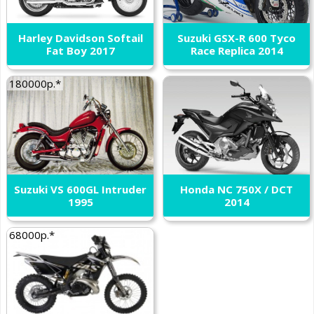
Harley Davidson Softail
Suzuki GSX-R 600 Tyco
Fat Boy 2017
Race Replica 2014
180000р.*
Suzuki VS 600GL Intruder
Honda NC 750X / DCT
1995
2014
68000р.*