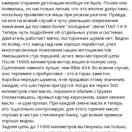
камерах сгорания детонации вообще не было. Позже она
появилась, но настолько легкая, что это вполне допустимо,
поскольку проявляется лишь при резком разгоне. Правда,
на юге на всякий случай я чуть уменьшил опережение
зажигания да поставил более "холодные" свечи ПАЛ-14-9.
Теперь чуть подробнее об отдельных узлах и системах.
Двигатель работает мягко, посторонних шумов нет. Видно
по всему, что завод над ним хорошо поработал, учел
многочисленные пожелания наших мотоциклистов.
Уменьшился стук поршней, исчез звон моторной цепи.
После 10000 километров мотор вошел в полную силу.
Сцепление намного лучше, чем ЯВЫ-634. Во всяком случае,
оно терпимее к пробуксовке - это в горах заметно.
Коробка передач шумела, я не придавал этому значения,
ожидая, что шестерни притрутся. Когда же через 500
километров слил масло, поразился обилию стружки.
Спохватившись, промыл картер керосином, залил свежее
масло - и шум пропал. При каждой смене масла я теперь
его тщательно контролирую: для этого горячее масло
спускаю в чистую стеклянную банку, где всякие примеси
хорошо видны.
Задняя цепь до 11000 километров вытянулась настолько,