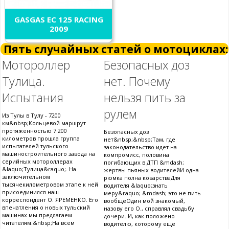
GASGAS EC 125 RACING
2009
Пять случайных статей о мотоциклах:
Мотороллер
Безопасных доз
Тулица.
нет. Почему
Испытания
нельзя пить за
рулем
Из Тулы в Тулу - 7200
км&nbsp;Кольцевой маршрут
протяженностью 7 200
Безопасных доз
километров прошла группа
нет&nbsp;&nbsp;Там, где
испытателей тульского
законодательство идет на
машиностроительного завода на
компромисс, половина
серийных мотороллерах
погибающих в ДТП &mdash;
&laquo;Тулица&raquo;. На
жертвы пьяных водителейИ одна
заключительном
рюмка полна коварстваДля
тысячекилометровом этапе к ней
водителя &laquo;знать
присоединился наш
меру&raquo; &mdash; это не пить
корреспондент О. ЯРЕМЕНКО. Его
вообщеОдин мой знакомый,
впечатления о новых тульский
назову его О., справлял свадьбу
машинах мы предлагаем
дочери. И, как положено
читателям.&nbsp;На всем
водителю, которому еще