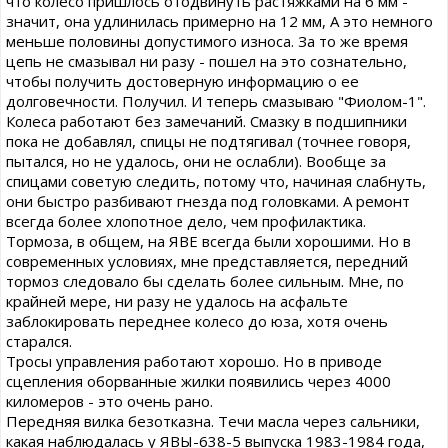
что колесо пришлось отодвинуть растяжками на 6 мм -
значит, она удлинилась примерно на 12 мм, А это немного
меньше половины допустимого износа. За то же время
цепь не смазывал ни разу - пошел на это сознательно,
чтобы получить достоверную информацию о ее
долговечности. Получил. И теперь смазываю "Фиолом-1".
Колеса работают без замечаний. Смазку в подшипники
пока не добавлял, спицы не подтягивал (точнее говоря,
пытался, но не удалось, они не ослабли). Вообще за
спицами советую следить, потому что, начиная слабнуть,
они быстро разбивают гнезда под головками. А ремонт
всегда более хлопотное дело, чем профилактика.
Тормоза, в общем, на ЯВЕ всегда были хорошими. Но в
современных условиях, мне представляется, передний
тормоз следовало бы сделать более сильным. Мне, по
крайней мере, ни разу не удалось на асфальте
заблокировать переднее колесо до юза, хотя очень
старался.
Тросы управления работают хорошо. Но в приводе
сцепления оборванные жилки появились через 4000
киломеров - это очень рано.
Передняя вилка безотказна. Течи масла через сальники,
какая наблюдалась у ЯВЫ-638-5 выпуска 1983-1984 года,