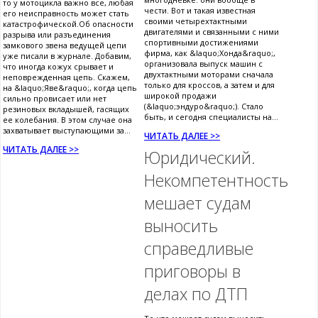
то у мотоцикла важно все, любая
чести. Вот и такая известная
его неисправность может стать
своими четырехтактными
катастрофической.Об опасности
двигателями и связанными с ними
разрыва или разъединения
спортивными достижениями
замкового звена ведущей цепи
фирма, как &laquo;Хонда&raquo;,
уже писали в журнале. Добавим,
организовала выпуск машин с
что иногда кожух срывает и
двухтактными моторами сначала
неповрежденная цепь. Скажем,
только для кроссов, а затем и для
на &laquo;Яве&raquo;, когда цепь
широкой продажи
сильно провисает или нет
(&laquo;эндуро&raquo;). Стало
резиновых вкладышей, гасящих
быть, и сегодня специалисты на...
ее колебания. В этом случае она
захватывает выступающими за...
ЧИТАТЬ ДАЛЕЕ >>
ЧИТАТЬ ДАЛЕЕ >>
Юридический.
Некомпетентность
мешает судам
выносить
справедливые
приговоры в
делах по ДТП