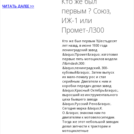
Кто же был
ЧИТАТЬ ДАЛЕЕ >>
первым ? Союз,
ИЖ-1 или
Промет-Л300
Кто же был первым ?Шестьдесят
лет назад, в июне 1930 года
ленинградский завод
&laquo;Промет&raquo; изготовил
первые пять мотоциклов модели
Л&mdash;300:
&laquo;ленинградский, 300-
кубовый&raquo;. Затем выпуск
их мало-помалу рос и стал
серийным. Двигатели к ним и
коробки передач делал завод
&laquo;Красный Октябрь&raquo;,
выросший из инструментального
цеха бывшего завода
&laquo;Русский Рено&raquo;.
Сегодня марка &laquo;К.
О.&raquo; знакома нам по
двигателям к мотовелосипедам.
Тогда же этот небольшой заводик
делал запчасти к тракторам и
мотоциклетные