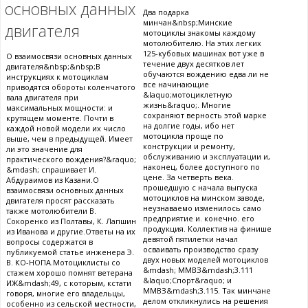
основных данных
Два подарка
минчан&nbsp;Минские
двигателя
мотоциклы знакомы каждому
мотолюбителю. На этих легких
125-кубовых машинах вот уже в
О взаимосвязи основных данных
течение двух десятков лет
двигателя&nbsp;&nbsp;В
обучаются вождению едва ли не
инструкциях к мотоциклам
все начинающие
приводятся обороты коленчатого
&laquo;мотоциклетную
вала двигателя при
жизнь&raquo;. Многие
максимальных мощности: и
сохраняют верность этой марке
крутящем моменте. Почти в
на долгие годы, ибо нет
каждой новой модели их число
мотоцикла проще по
выше, чем в предыдущей. Имеет
конструкции и ремонту,
ли это значение для
обслуживанию и эксплуатации и,
практического вождения?&raquo;
наконец, более доступного по
&mdash; спрашивает И.
цене. За четверть века.
Абдураимов из Казани.О
прошедшую с начала выпуска
взаимосвязи основных данных
мотоциклов на минском заводе,
двигателя просят рассказать
неузнаваемо изменилось само
также мотолюбители В.
предприятие и. конечно. его
Сокоренко из Полтавы, К. Лапшин
продукция. Коллектив на финише
из Иванова и другие.Ответы на их
девятой пятилетки начал
вопросы содержатся в
осваивать производство сразу
публикуемой статье инженера Э.
двух новых моделей мотоциклов
В. КО-НОПА.Мотоциклисты со
&mdash; ММВЗ&mdash;3.111
стажем хорошо помнят ветерана
&laquo;Спорт&raquo; и
ИЖ&mdash;49, с которым, кстати
ММВЗ&mdash;3.115. Так минчане
говоря, многие его владельцы,
делом откликнулись на решения
особенно из сельской местности,