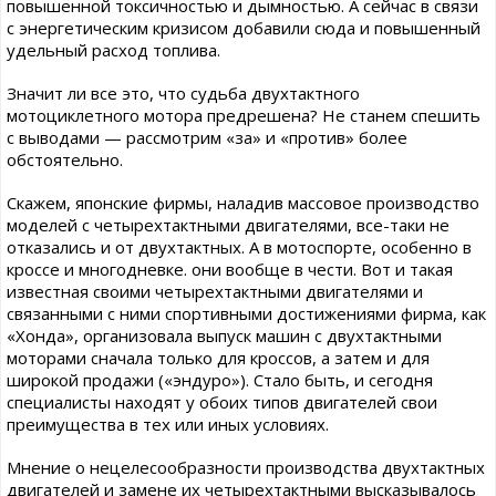
повышенной токсичностью и дымностью. А сейчас в связи
с энергетическим кризисом добавили сюда и повышенный
удельный расход топлива.
Значит ли все это, что судьба двухтактного
мотоциклетного мотора предрешена? Не станем спешить
с выводами — рассмотрим «за» и «против» более
обстоятельно.
Скажем, японские фирмы, наладив массовое производство
моделей с четырехтактными двигателями, все-таки не
отказались и от двухтактных. А в мотоспорте, особенно в
кроссе и многодневке. они вообще в чести. Вот и такая
известная своими четырехтактными двигателями и
связанными с ними спортивными достижениями фирма, как
«Хонда», организовала выпуск машин с двухтактными
моторами сначала только для кроссов, а затем и для
широкой продажи («эндуро»). Стало быть, и сегодня
специалисты находят у обоих типов двигателей свои
преимущества в тех или иных условиях.
Мнение о нецелесообразности производства двухтактных
двигателей и замене их четырехтактными высказывалось