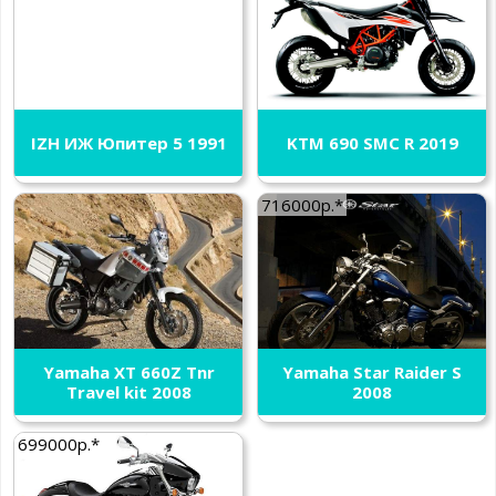
IZH ИЖ Юпитер 5 1991
KTM 690 SMC R 2019
716000р.*
Yamaha XT 660Z Tnr
Yamaha Star Raider S
Travel kit 2008
2008
699000р.*