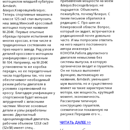
прибавления мощности на моем
мотоциклом младшей кубатуры
&laquo;Восходе&raquo; не
&mdash;
ощущается. Объясните,
&laquo;Ковровцем&raquo;.
пожалуйста, почему?&raquo; С
Теперь спортивные машины в
таким письмом обратился в
классе 125 см3 стал выпускать
редакцию С. Про-шин из
наш завод.Минский кроссовый
Кемеровской области. Вопрос,
мотоцикл получил название
который он задает, встречается в
М-204К. Первые опытные
редакционной почте довольно
образцы прошли испытания во
часто. И мы попросили ответить
многих кроссах, в том числе в
на него нашего постоянного
традиционных состязаниях на
автора инженера Э.
приз нашего завода. Ряд узлов и
КОНОПА.Работа двухтактного
деталей кроссового мотоцикла
двигателя немыслима без
унифицирован с дорожным
системы выпуска, в которую
М-104. Например, на М-204К
органически входит и глушитель.
установлена та же коробка
Он не только выполняет
передач, но ее передаточные
функцию, вытекающую из
числа подобраны так, что они
названия, &mdash; уменьшает
обеспечивают необходимый
шум выхлопа, но и существенно
режим работы двигателя в
влияет на такие характеристики
условиях соревнований по
мотора, как мощность, крутящий
кроссу. Благодаря унификации у
момент, экономичность.
спортсменов будет меньше
Рассмотрим типичную
затруднений с запасными
конструкцию глушителя,
частями. Многие основные
схематически показанную на
детали и узлы разработаны
рисунке.Передняя его ч...
заново. Двухтактный
одноцилиндровый двигатель
ЧИТАТЬ ДАЛЕЕ >>
рабочим объемом 123,8 смЗ
(52x58) имеет спец...