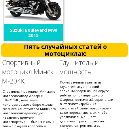
Suzuki Boulevard M90
2015
Пять случайных статей о
мотоциклах:
Спортивный
Глушитель и
мотоцикл Минск
мощность
М-204К
Почему нельзя удалять из
глушителя акустический
элемент&nbsp;В нашей округе
Спортивный мотоцикл Минского
ребята по примеру одного
мотовелозавода &nbsp; Н.
&laquo;спортсмена&raquo; стали
ШАКОЛИН, начальник
вытаскивать трубки из
конструкторского бюро отдела
глушителей своих мотоциклов и
главного конструктора Минского
даже переделывать их, чтобы
мотовелозавода&nbsp;До
увеличилась мощность
недавнего времени
двигателя. Треск после этого
мотоспортсмены были знакомы
становился громким, а вот
только с одним кроссовым