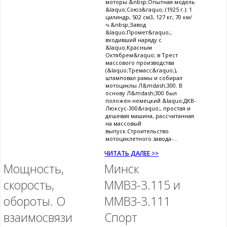
моторы.&nbsp;Опытная модель
&laquo;Союз&raquo; (1925 г.): 1
цилиндр, 502 см3, 127 кг, 70 км/
ч.&nbsp;Завод
&laquo;Промет&raquo;,
входивший наряду с
&laquo;Красным
Октябрем&raquo; в Трест
массового производства
(&laquo;Тремасс&raquo;),
штамповал рамы и собирал
мотоциклы Л&mdash;300. В
основу Л&mdash;300 был
положен немецкий &laquo;ДКВ-
Люксус-300&raquo;, простая и
дешевая машина, рассчитанная
на массовый
выпуск.Строительство
мотоциклетного завода-...
ЧИТАТЬ ДАЛЕЕ >>
Мощность,
Минск
скорость,
ММВЗ-3.115 и
обороты. О
ММВЗ-3.111
взаимосвязи
Спорт