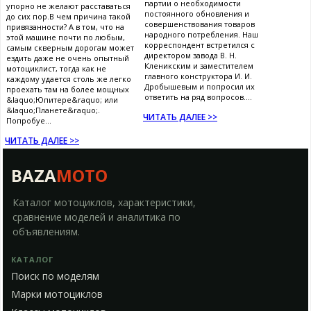
партии о необходимости
упорно не желают расставаться
постоянного обновления и
до сих пор.В чем причина такой
совершенствования товаров
привязанности? А в том, что на
народного потребления. Наш
этой машине почти по любым,
корреспондент встретился с
самым скверным дорогам может
директором завода В. Н.
ездить даже не очень опытный
Кленикским и заместителем
мотоциклист, тогда как не
главного конструктора И. И.
каждому удается столь же легко
Дробышевым и попросил их
проехать там на более мощных
ответить на ряд вопросов....
&laquo;Юпитере&raquo; или
&laquo;Планете&raquo;.
ЧИТАТЬ ДАЛЕЕ >>
Попробуе...
ЧИТАТЬ ДАЛЕЕ >>
BAZA
MOTO
Каталог мотоциклов, характеристики,
сравнение моделей и аналитика по
объявлениям.
КАТАЛОГ
Поиск по моделям
Марки мотоциклов