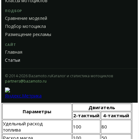
Классы мотоциклов
ПОДБОР
Сравнение моделей
Подбор мотоцикла
Размещение рекламы
САЙТ
Главная
Статьи
© 2014-2026 Bazamoto.ru
Каталог и статистика мотоциклов
partners@bazamoto.ru
Двигатель
Параметры
2-тактный
4-тактный
Удельный расход
100
80
топлива
Расход масла
100
50