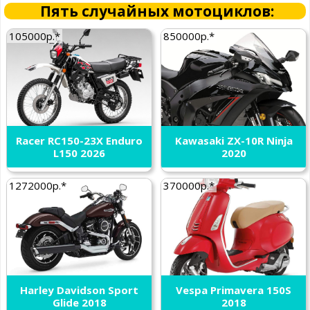
Пять случайных мотоциклов:
105000р.*
850000р.*
Racer RC150-23X Enduro
Kawasaki ZX-10R Ninja
L150 2026
2020
1272000р.*
370000р.*
Harley Davidson Sport
Vespa Primavera 150S
Glide 2018
2018