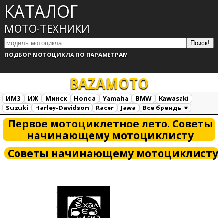
КАТАЛОГ
МОТО-ТЕХНИКИ
ПОДБОР МОТОЦИКЛА ПО ПАРАМЕТРАМ
BAZA
MOTO
ИМЗ
ИЖ
Минск
Honda
Yamaha
BMW
Kawasaki
Suzuki
Harley-Davidson
Racer
Jawa
Все бренды ▾
Все марки
Загрузка...
Первое мотоциклетное лето. Советы
начинающему мотоциклисту
Советы начинающему мотоциклисту