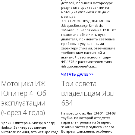
деталей, повышен моторесурс. В
результате срок гарантии на
мотоцикл увеличен с 18 до 20
месяцев.
ЭЛЕКТРООБОРУДОВАНИЕ. На
&laquo;Восходе &mdash;
ЗМ&raquo; напряжение 12 В. Это
позволило облегчить пуск
двигателя, применить световые
приборы с улучшенными
характеристиками, отвечающие
требованиям пассивной и
активной безопасности: фару
ФГ-137Б с рассеивателем типа
&laquo;европейски...
ЧИТАТЬ ДАЛЕЕ >>
Мотоцикл ИЖ
Три совета
Юпитер 4. Об
владельцам Явы
эксплуатации
634
(через 4 года)
На мотоциклах Ява 634-01, 634-08
трубка, по которой отводятся
пары электролита из батареи,
Уроки Юпитера 4 &nbsp; &nbsp;
заканчивается у заднего колеса.
&nbsp; Заинтересованные
Во время движения, особенно
читатели помнят, что четыре года