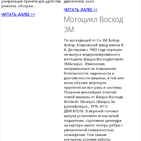
унификация принята для удобства
двигателем, окол...
ремонта, обслужи...
ЧИТАТЬ ДАЛЕЕ >>
ЧИТАТЬ ДАЛЕЕ >>
Мотоцикл Восход
3М
По восходящей от 3 к 3М &nbsp;
&nbsp; Ковровский завод имени В.
А. Дегтярева с 1983 года перешел
на выпуск модернизированного
мотоцикла &laquo;Восход&mdash;
ЗМ&raquo;. Изменения,
направленные на повышение
безопасности, надежности и
долговечности машины, в том или
ином объеме затронули
практически все узлы и системы.
Покажем важнейшие отличия
новой машины от &laquo;Восхода
&mdash; 3&raquo; (&laquo;За
рулем&raquo;, 1979, N11).
ДВИГАТЕЛЬ. В верхней головке
шатуна установлен игольчатый
подшипник, горловина цилиндра
на картере имеет теперь ребра с
увеличенной поверхностью
охлаждения. Тем самым
улучшены условия работы