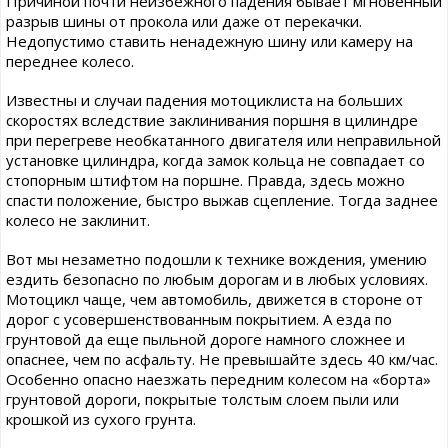
Причиной почти неизбежного падения бывает мгновенный
разрыв шины от прокола или даже от перекачки.
Недопустимо ставить ненадежную шину или камеру на
переднее колесо.
Известны и случаи падения мотоциклиста на больших
скоростях вследствие заклинивания поршня в цилиндре
при перегреве необкатанного двигателя или неправильной
установке цилиндра, когда замок кольца не совпадает со
стопорным штифтом на поршне. Правда, здесь можно
спасти положение, быстро выжав сцепление. Тогда заднее
колесо не заклинит.
Вот мы незаметно подошли к технике вождения, умению
ездить безопасно по любым дорогам и в любых условиях.
Мотоцикл чаще, чем автомобиль, движется в стороне от
дорог с усовершенствованным покрытием. А езда по
грунтовой да еще пыльной дороге намного сложнее и
опаснее, чем по асфальту. Не превышайте здесь 40 км/час.
Особенно опасно наезжать передним колесом на «борта»
грунтовой дороги, покрытые толстым слоем пыли или
крошкой из сухого грунта.