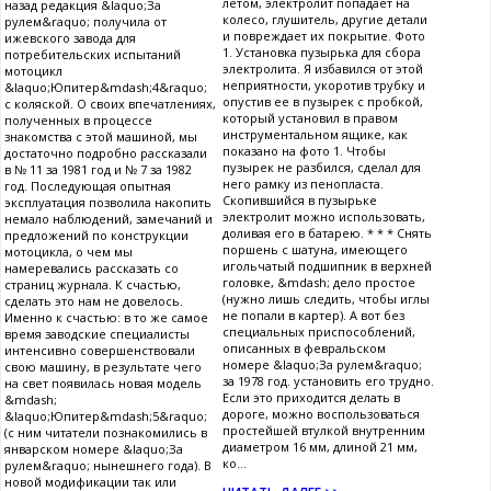
летом, электролит попадает на
назад редакция &laquo;За
колесо, глушитель, другие детали
рулем&raquo; получила от
и повреждает их покрытие. Фото
ижевского завода для
1. Установка пузырька для сбора
потребительских испытаний
электролита. Я избавился от этой
мотоцикл
неприятности, укоротив трубку и
&laquo;Юпитер&mdash;4&raquo;
опустив ее в пузырек с пробкой,
с коляской. О своих впечатлениях,
который установил в правом
полученных в процессе
инструментальном ящике, как
знакомства с этой машиной, мы
показано на фото 1. Чтобы
достаточно подробно рассказали
пузырек не разбился, сделал для
в № 11 за 1981 год и № 7 за 1982
него рамку из пенопласта.
год. Последующая опытная
Скопившийся в пузырьке
эксплуатация позволила накопить
электролит можно использовать,
немало наблюдений, замечаний и
доливая его в батарею. * * * Снять
предложений по конструкции
поршень с шатуна, имеющего
мотоцикла, о чем мы
игольчатый подшипник в верхней
намеревались рассказать со
головке, &mdash; дело простое
страниц журнала. К счастью,
(нужно лишь следить, чтобы иглы
сделать это нам не довелось.
не попали в картер). А вот без
Именно к счастью: в то же самое
специальных приспособлений,
время заводские специалисты
описанных в февральском
интенсивно совершенствовали
номере &laquo;За рулем&raquo;
свою машину, в результате чего
за 1978 год. установить его трудно.
на свет появилась новая модель
Если это приходится делать в
&mdash;
дороге, можно воспользоваться
&laquo;Юпитер&mdash;5&raquo;
простейшей втулкой внутренним
(с ним читатели познакомились в
диаметром 16 мм, длиной 21 мм,
январском номере &laquo;За
ко...
рулем&raquo; нынешнего года). В
новой модификации так или