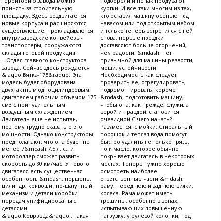
территорию завода можно
подобрели и не так продувают
принять за строительную
куртки. И все-таки многим из тех,
площадку. Здесь воздвигаются
кто оставил машину осенью под
новые корпуса и расширяются
навесом или под открытым небом
существующие, прокладываются
и только теперь встретился с ней
внутризаводские конвейеры-
снова, первые поездки
транспортеры, сооружаются
доставляют больше огорчений,
склады готовой продукции.
чем радости, &mdash; нет
...Отдел главного конструктора
привычной для машины резвости,
завода. Сейчас здесь рождается
мощи, устойчивости.
&laquo;Вятка-175&raquo;. Эта
Необходимость как следует
модель будет оборудована
проверить ее, отрегулировать,
двухтактным одноцилиндровым
подремонтировать, короче
двигателем рабочим объемом 175
&mdash; подготовить машину,
см3 с принудительным
чтобы она, как прежде, служила
воздушным охлаждением.
верой и правдой, становится
Двигатель еще не испытан,
очевидной.С чего начать?
поэтому трудно сказать о его
Разумеется, с мойки. Стиральный
мощности. Однако конструкторы
порошок и теплая вода помогут
предполагают, что она будет не
быстро удалить не только грязь,
менее 7&mdash;7,5 л. c., и
но и масло, которое обычно
мотороллер сможет развить
покрывает двигатель в некоторых
скорость до 80 км/час. У нового
местах. Теперь нужно хорошо
двигателя есть существенная
осмотреть наиболее
особенность &mdash; поршень,
ответственные части &mdash;
цилиндр, кривошипно-шатунный
раму, переднюю и заднюю вилки,
механизм и детали коробки
колеса. Рама может иметь
передач унифицированы с
трещины, особенно в зонах,
деталями
испытывающих повышенную
&laquo;Ковровца&raquo;. Такая
нагрузку: у рулевой колонки, под