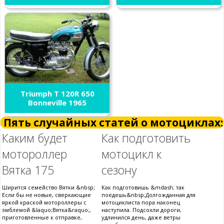
Triumph T 120R 650
Bonneville 1965
Пять случайных статей о мотоциклах:
Каким будет
Как подготовить
мотороллер
мотоцикл к
Вятка 175
сезону
Ширится семейство Вятки &nbsp;
Как подготовишь &mdash; так
Если бы не новые, сверкающие
поедешь&nbsp;Долгожданная для
яркой краской мотороллеры с
мотоциклиста пора наконец
эмблемой &laquo;Вятка&raquo;,
наступила. Подсохли дороги,
приготовленные к отправке,
удлинился день, даже ветры