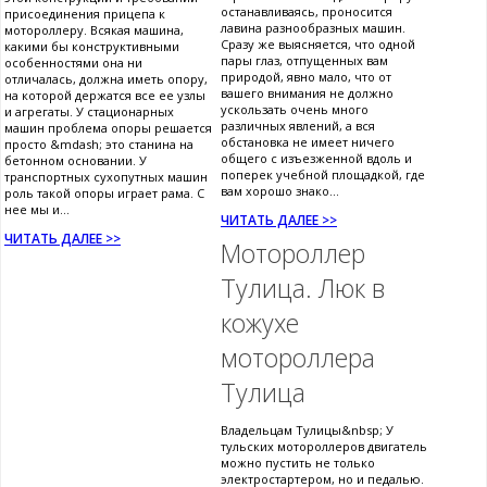
останавливаясь, проносится
присоединения прицепа к
лавина разнообразных машин.
мотороллеру. Всякая машина,
Сразу же выясняется, что одной
какими бы конструктивными
пары глаз, отпущенных вам
особенностями она ни
природой, явно мало, что от
отличалась, должна иметь опору,
вашего внимания не должно
на которой держатся все ее узлы
ускользать очень много
и агрегаты. У стационарных
различных явлений, а вся
машин проблема опоры решается
обстановка не имеет ничего
просто &mdash; это станина на
общего с изъезженной вдоль и
бетонном основании. У
поперек учебной площадкой, где
транспортных сухопутных машин
вам хорошо знако...
роль такой опоры играет рама. С
нее мы и...
ЧИТАТЬ ДАЛЕЕ >>
ЧИТАТЬ ДАЛЕЕ >>
Мотороллер
Тулица. Люк в
кожухе
мотороллера
Тулица
Владельцам Тулицы&nbsp; У
тульских мотороллеров двигатель
можно пустить не только
электростартером, но и педалью.