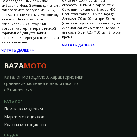
он равен 5,0 л/100 км при
на определенных режимах
скорости 90 км/ч, в варианте с
вибрацию.Новый облик двигателя,
боковым прицепом &laquo;ИЖ-
самого заметного узла машины,
Планета&mdash;5К&raquo;&gt;
придал новые черты и мотоциклу
&mdash; 7,0 л/100 км при 60 км/ч
в целом. Но помимо этого
(соответствующие показатели для
изменилась и конструкция
&laquo;Планеты&mdash; 4&raquo;
мотора. Картер теперь с низкой
&mdash; 5,5 и 7,2 л/100 км). В то же
горловиной для установки
время н...
цилиндра. И перепускные каналы
не в горловине...
ЧИТАТЬ ДАЛЕЕ >>
ЧИТАТЬ ДАЛЕЕ >>
BAZA
MOTO
Каталог мотоциклов, характеристики,
сравнение моделей и аналитика по
объявлениям.
КАТАЛОГ
Поиск по моделям
Марки мотоциклов
Классы мотоциклов
ПОДБОР