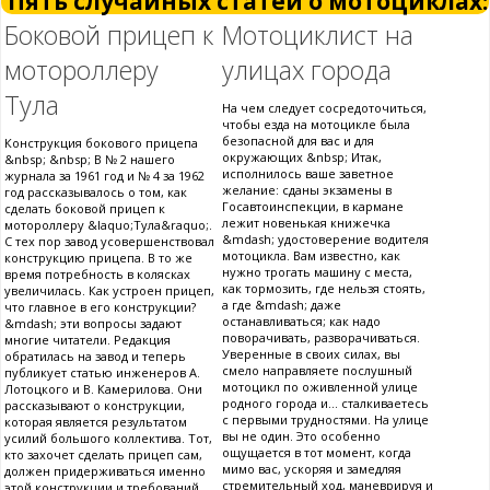
Пять случайных статей о мотоциклах:
Боковой прицеп к
Мотоциклист на
мотороллеру
улицах города
Тула
На чем следует сосредоточиться,
чтобы езда на мотоцикле была
безопасной для вас и для
Конструкция бокового прицепа
окружающих &nbsp; Итак,
&nbsp; &nbsp; В № 2 нашего
исполнилось ваше заветное
журнала за 1961 год и № 4 за 1962
желание: сданы экзамены в
год рассказывалось о том, как
Госавтоинспекции, в кармане
сделать боковой прицеп к
лежит новенькая книжечка
мотороллеру &laquo;Тула&raquo;.
&mdash; удостоверение водителя
С тех пор завод усовершенствовал
мотоцикла. Вам известно, как
конструкцию прицепа. В то же
нужно трогать машину с места,
время потребность в колясках
как тормозить, где нельзя стоять,
увеличилась. Как устроен прицеп,
а где &mdash; даже
что главное в его конструкции?
останавливаться; как надо
&mdash; эти вопросы задают
поворачивать, разворачиваться.
многие читатели. Редакция
Уверенные в своих силах, вы
обратилась на завод и теперь
смело направляете послушный
публикует статью инженеров А.
мотоцикл по оживленной улице
Лотоцкого и В. Камерилова. Они
родного города и... сталкиваетесь
рассказывают о конструкции,
с первыми трудностями. На улице
которая является результатом
вы не один. Это особенно
усилий большого коллектива. Тот,
ощущается в тот момент, когда
кто захочет сделать прицеп сам,
мимо вас, ускоряя и замедляя
должен придерживаться именно
стремительный ход, маневрируя и
этой конструкции и требований