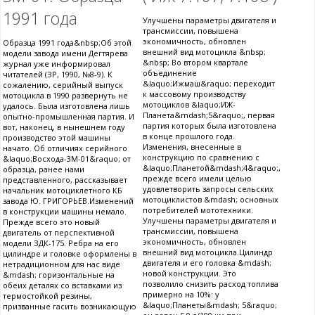
1991 года
Улучшены параметры двигателя и
трансмиссии, повышена
экономичность, обновлен
Образца 1991 года&nbsp;Об этой
внешний вид мотоцикла &nbsp;
модели завода имени Дегтярева
&nbsp; Во втором квартале
журнал уже информировал
объединение
читателей (ЗР, 1990, №8-9). К
&laquo;Ижмаш&raquo; переходит
сожалению, серийный выпуск
к массовому производству
мотоцикла в 1990 развернуть не
мотоциклов &laquo;ИЖ-
удалось. Была изготовлена лишь
Планета&mdash;5&raquo;, первая
опытно-промышленная партия. И
партия которых была изготовлена
вот, наконец, в нынешнем году
в конце прошлого года.
производство этой машины
Изменения, внесенные в
начато. Об отличиях серийного
конструкцию по сравнению с
&laquo;Восхода-3М-01&raquo; от
&laquo;Планетой&mdash;4&raquo;,
образца, ранее нами
прежде всего имели целью
представленного, рассказывает
удовлетворить запросы сельских
начальник мотоциклетного КБ
мотоциклистов &mdash; основных
завода Ю. ГРИГОРЬЕВ.Изменений
потребителей мототехники.
в конструкции машины немало.
Улучшены параметры двигателя и
Прежде всего это новый
трансмиссии, повышена
двигатель от перспективной
экономичность, обновлен
модели ЗДК-175. Ребра на его
внешний вид мотоцикла.Цилиндр
цилиндре и головке оформлены в
двигателя и его головка &mdash;
нетрадиционном для нас виде
новой конструкции. Это
&mdash; горизонтальные на
позволило снизить расход топлива
обеих деталях со вставками из
примерно на 10%: у
термостойкой резины,
&laquo;Планеты&mdash; 5&raquo;
призванные гасить возникающую