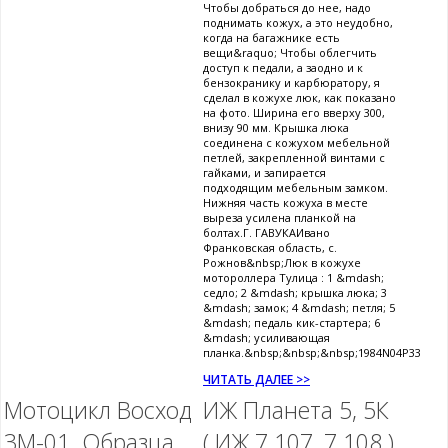
Чтобы добраться до нее, надо
поднимать кожух, а это неудобно,
когда на багажнике есть
вещи&raquo; Чтобы облегчить
доступ к педали, а заодно и к
бензокранику и карбюратору, я
сделал в кожухе люк, как показано
на фото. Ширина его вверху 300,
внизу 90 мм. Крышка люка
соединена с кожухом мебельной
петлей, закрепленной винтами с
гайками, и запирается
подходящим мебельным замком.
Нижняя часть кожуха в месте
выреза усилена планкой на
болтах.Г. ГАВУКАИвано
Франковская область, с.
Рожнов&nbsp;Люк в кожухе
мотороллера Тулица : 1 &mdash;
седло; 2 &mdash; крышка люка; 3
&mdash; замок; 4 &mdash; петля; 5
&mdash; педаль кик-стартера; 6
&mdash; усиливающая
планка.&nbsp;&nbsp;&nbsp;1984N04P33
ЧИТАТЬ ДАЛЕЕ >>
Мотоцикл Восход
ИЖ Планета 5, 5К
3М-01. Образца
( ИЖ 7.107, 7.108 )