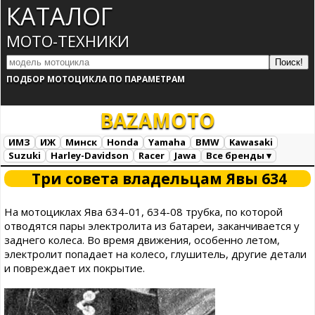
КАТАЛОГ
МОТО-ТЕХНИКИ
ПОДБОР МОТОЦИКЛА ПО ПАРАМЕТРАМ
BAZA
MOTO
ИМЗ
ИЖ
Минск
Honda
Yamaha
BMW
Kawasaki
Suzuki
Harley-Davidson
Racer
Jawa
Все бренды ▾
Все марки
Загрузка...
Три совета владельцам Явы 634
На мотоциклах Ява 634-01, 634-08 трубка, по которой
отводятся пары электролита из батареи, заканчивается у
заднего колеса. Во время движения, особенно летом,
электролит попадает на колесо, глушитель, другие детали
и повреждает их покрытие.