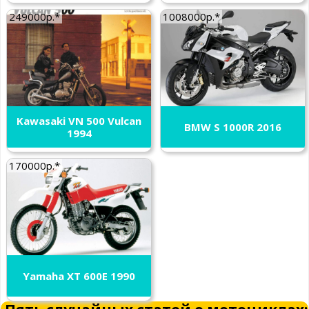
249000р.*
1008000р.*
Kawasaki VN 500 Vulcan
BMW S 1000R 2016
1994
170000р.*
Yamaha XT 600E 1990