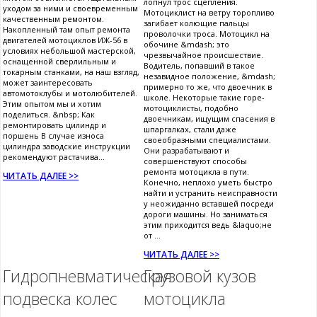
лопнул трос сцепления.
уходом за ними и своевременным
Мотоциклист на ветру торопливо
качественным ремонтом.
загибает колющие пальцы
Накопленный там опыт ремонта
проволочки троса. Мотоцикл на
двигателей мотоциклов ИЖ-56 в
обочине &mdash; это
условиях небольшой мастерской,
чрезвычайное происшествие.
оснащенной сверлильным и
Водитель, попавший в такое
токарным станками, на наш взгляд,
незавидное положение, &mdash;
может заинтересовать
примерно то же, что двоечник в
автомотоклубы и мотолюбителей.
школе. Некоторые такие горе-
Этим опытом мы и хотим
мотоциклисты, подобно
поделиться. &nbsp; Как
двоечникам, ищущим спасения в
ремонтировать цилиндр и
шпаргалках, стали даже
поршень В случае износа
своеобразными специалистами.
цилиндра заводские инструкции
Они разрабатывают и
рекомендуют растачива...
совершенствуют способы
ремонта мотоцикла в пути.
ЧИТАТЬ ДАЛЕЕ >>
Конечно, неплохо уметь быстро
найти и устранить неисправности
у неожиданно вставшей посреди
дороги машины. Но заниматься
этим приходится ведь &laquo;не
от ...
ЧИТАТЬ ДАЛЕЕ >>
Гидропневматическая
Грузовой кузов
подвеска колес
мотоцикла