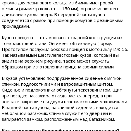
крючка для резинового кольца из 6-миллиметровой
резины (диаметр кольца — 150 мм), ограничивающего
движение кузова вверх. В передней части кузов
соединяется с рамой при помощи хомутов с резиновыми
прокладками.
Кузов прицепа — штампованно-сварной конструкции из
тонколистовой стали. Он имеет обтекаемую форму.
Прототипом послужил боковой прицеп к мотоциклу ИЖ-56.
Так называемый шестилепестковый кузов, который вы
видите на верхнем рисунке, также может служить
образцом при изготовлении прицепа своими силами.
В кузов установлено подпружиненное сиденье с мягкой
спинкой, подлокотниками и ветрозащитным щитом.
Сиденье и подлокотники обтянуты текстовинитом. Щит
при посадке пассажира откидывается вперед, а при
поездке закрепляется двумя пластмассовыми маховичками.
В задней части кузова, за спинкой сиденья, находится
небольшой багажник. Спинка служит его дверцей и
запирается замком, расположенным над багажником.
Как же крепится боковой прицеп к мотороллеру?