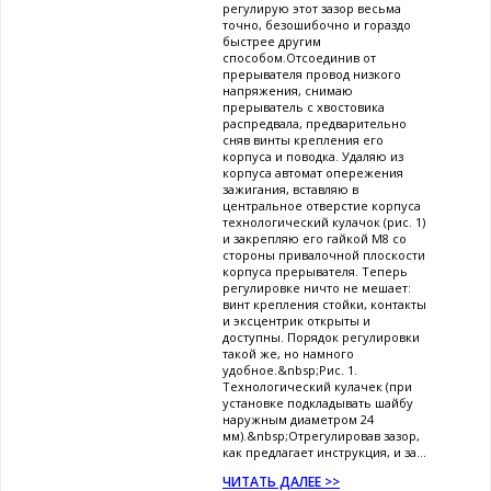
регулирую этот зазор весьма
точно, безошибочно и гораздо
быстрее другим
способом.Отсоединив от
прерывателя провод низкого
напряжения, снимаю
прерыватель с хвостовика
распредвала, предварительно
сняв винты крепления его
корпуса и поводка. Удаляю из
корпуса автомат опережения
зажигания, вставляю в
центральное отверстие корпуса
технологический кулачок (рис. 1)
и закрепляю его гайкой М8 со
стороны привалочной плоскости
корпуса прерывателя. Теперь
регулировке ничто не мешает:
винт крепления стойки, контакты
и эксцентрик открыты и
доступны. Порядок регулировки
такой же, но намного
удобное.&nbsp;Рис. 1.
Технологический кулачек (при
установке подкладывать шайбу
наружным диаметром 24
мм).&nbsp;Отрегулировав зазор,
как предлагает инструкция, и за...
ЧИТАТЬ ДАЛЕЕ >>