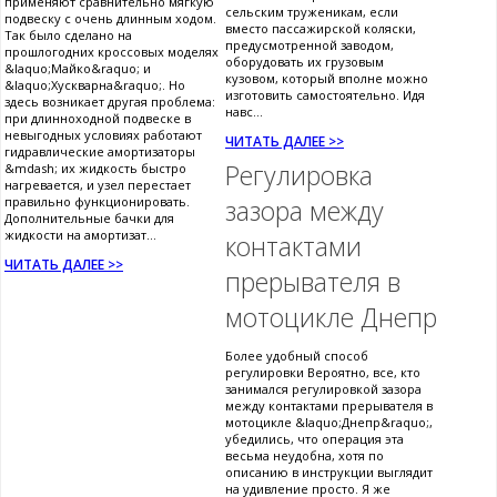
применяют сравнительно мягкую
сельским труженикам, если
подвеску с очень длинным ходом.
вместо пассажирской коляски,
Так было сделано на
предусмотренной заводом,
прошлогодних кроссовых моделях
оборудовать их грузовым
&laquo;Майко&raquo; и
кузовом, который вполне можно
&laquo;Хускварна&raquo;. Но
изготовить самостоятельно. Идя
здесь возникает другая проблема:
навс...
при длинноходной подвеске в
невыгодных условиях работают
ЧИТАТЬ ДАЛЕЕ >>
гидравлические амортизаторы
Регулировка
&mdash; их жидкость быстро
нагревается, и узел перестает
правильно функционировать.
зазора между
Дополнительные бачки для
жидкости на амортизат...
контактами
ЧИТАТЬ ДАЛЕЕ >>
прерывателя в
мотоцикле Днепр
Более удобный способ
регулировки Вероятно, все, кто
занимался регулировкой зазора
между контактами прерывателя в
мотоцикле &laquo;Днепр&raquo;,
убедились, что операция эта
весьма неудобна, хотя по
описанию в инструкции выглядит
на удивление просто. Я же