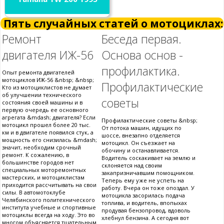
Пять случайных статей о мотоциклах:
Ремонт
Беседа первая.
двигателя ИЖ-56
Основа основ -
профилактика.
Опыт ремонта двигателей
мотоциклов ИЖ-56 &nbsp; &nbsp;
Профилактические
Кто из мотоциклистов не думает
об улучшении технического
советы
состояния своей машины и в
первую очередь ее основного
агрегата &mdash; двигателя? Если
Профилактические советы &nbsp;
мотоцикл прошел более 20 тыс.
От потока машин, идущих по
км и в двигателе появился стук, а
шоссе, внезапно отделяется
мощность его снизилась &mdash;
мотоцикл. Он съезжает на
значит, необходим срочный
обочину и останавливается.
ремонт. К сожалению, в
Водитель соскакивает на землю и
большинстве городов нет
склоняется над своим
специальных моторемонтных
закапризничавшим помощником.
мастерских, и мотоциклистам
Теперь ему уже не успеть на
приходится рассчитывать на свои
работу. Вчера он тоже опоздал. У
силы. В автомотоклубе
мотоцикла засорилась подача
Челябинского политехнического
топлива, и водитель, впопыхах
института учебные и спортивные
продувая бензопровод, вдоволь
мотоциклы всегда на ходу. Это во
хлебнул бензина. А сегодня вот
многом объясняется тщательным