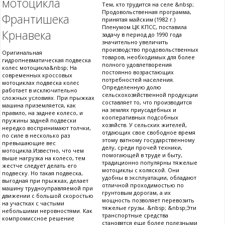
мотоцикла
Тем, кто трудится на селе &nbsp;
Продовольственная программа,
Франтишека
принятая майским (1982 г.)
Пленумом ЦК КПСС, поставила
Крнавека
задачу в период до 1990 года
значительно увеличить
производство продовольственных
Оригинальная
товаров, необходимых для более
гидропневматическая подвеска
полного удовлетворения
колес мотоцикла&nbsp; На
постоянно возрастающих
современных кроссовых
потребностей населения.
мотоциклах подвеска колес
Определенную долю
работает в исключительно
сельскохозяйственной продукции
сложных условиях. При прыжках
составляет то, что производится
машина приземляется, как
на землях приусадебных и
правило, на заднее колесо, и
кооперативных подсобных
пружины задней подвески
хозяйств. У сельских жителей,
нередко воспринимают толчки,
отдающих свое свободное время
по силе в несколько раз
этому ватному государственному
превышающие вес
делу, среди прочей техники,
мотоцикла.Известно, что чем
помогающей в труде и быту,
выше нагрузка на колесо, тем
традиционно популярны тяжелые
жестче следует делать его
мотоциклы с коляской. Они
подвеску. Но такая подвеска,
удобны в эксплуатации, обладают
выгодная при прыжках, делает
отличной проходимостью по
машину трудноуправляемой при
грунтовым дорогам, а их
движении с большой скоростью
мощность позволяет перевозить
на участках с частыми
тяжелые грузы. &nbsp; &nbsp;Эти
небольшими неровностями. Как
транспортные средства
компромиссное решение
становятся еще более полезными