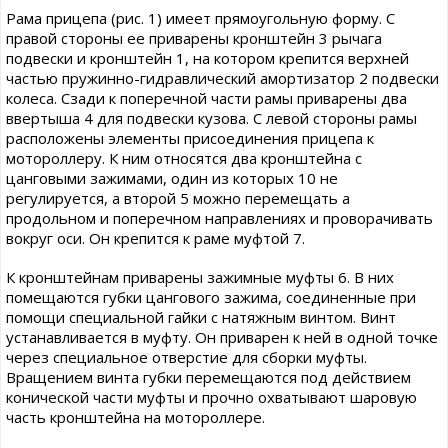
Рама прицепа (рис. 1) имеет прямоугольную форму. С
правой стороны ее приварены кронштейн 3 рычага
подвески и кронштейн 1, на котором крепится верхней
частью пружинно-гидравлический амортизатор 2 подвески
колеса. Сзади к поперечной части рамы приварены два
ввертыша 4 для подвески кузова. С левой стороны рамы
расположены элементы присоединения прицепа к
мотороллеру. К ним относятся два кронштейна с
цанговыми зажимами, один из которых 10 не
регулируется, а второй 5 можно перемещать а
продольном и поперечном направлениях и проворачивать
вокруг оси. Он крепится к раме муфтой 7.
К кронштейнам приварены зажимные муфты 6. В них
помещаются губки цангового зажима, соединенные при
помощи специальной гайки с натяжным винтом. Винт
устанавливается в муфту. Он приварен к ней в одной точке
через специальное отверстие для сборки муфты.
Вращением винта губки перемещаются под действием
конической части муфты и прочно охватывают шаровую
часть кронштейна на мотороллере.