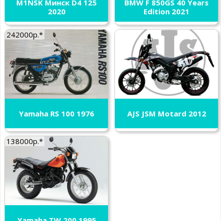
M1NSK Минск D4 125
BMW F 850GS 40 Years
2020
Edition 2021
242000р.*
Yamaha RS 100 1976
AJS JSM Motard 2012
138000р.*
Yamaha TW 200 1995