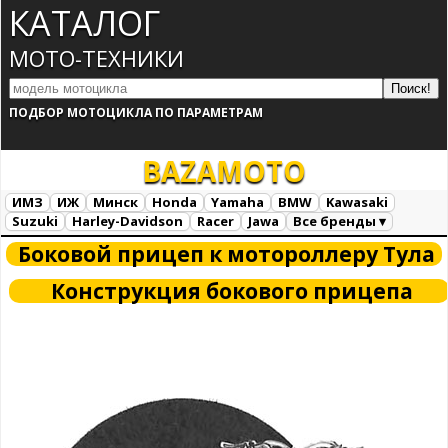
КАТАЛОГ
МОТО-ТЕХНИКИ
ПОДБОР МОТОЦИКЛА ПО ПАРАМЕТРАМ
BAZA
MOTO
ИМЗ
ИЖ
Минск
Honda
Yamaha
BMW
Kawasaki
Suzuki
Harley-Davidson
Racer
Jawa
Все бренды ▾
Все марки
Загрузка...
Боковой прицеп к мотороллеру Тула
Конструкция бокового прицепа