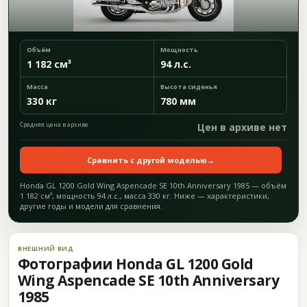
Объём
Мощность
1 182 см³
94 л.с.
Масса
Высота сиденья
330 кг
780 мм
Средняя цена в архиве
Цен в архиве нет
Сравнить с другой моделью
→
Honda GL 1200 Gold Wing Aspencade SE 10th Anniversary 1985 — объём
1 182 см³, мощность 94 л.с., масса 330 кг. Ниже — характеристики,
другие годы и модели для сравнения.
ВНЕШНИЙ ВИД
Фотографии Honda GL 1200 Gold
Wing Aspencade SE 10th Anniversary
1985