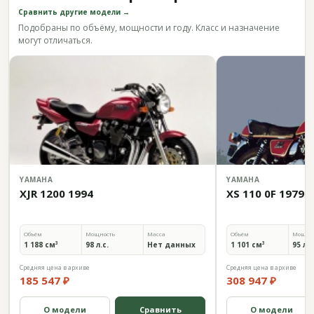
Сравнить другие модели →
Подобраны по объёму, мощности и году. Класс и назначение
могут отличаться.
YAMAHA
YAMAHA
XJR 1200 1994
XS 110 0F 1979
Объём
Мощность
Масса
Объём
Мощно
1 188 см³
98 л.с.
Нет данных
1 101 см³
95 л.с
Средняя цена в архиве
Средняя цена в архиве
185 547 ₽
308 947 ₽
О модели
Сравнить
О модели