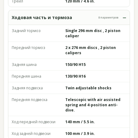
Трейл
120 mm / 4.6 in.
Ходовая часть и тормоза
8 параметров
Задний тормоз
Single 296 mm disc , 2 piston
caliper
Передний тормоз
2 x 276 mm discs , 2 piston
calipers
Задняя шина
150/90 H15
Передняя шина
130/90 H16
Задняя подвеска
Twin adjustable shocks
Передняя подвеска
Telescopic with air assisted
spring and 4-position anti-
dive.
Ход передней подвески
140 mm / 5.5 in.
Ход задней подвески
100 mm / 3.9 in.