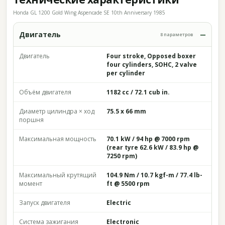
Honda GL 1200 Gold Wing Aspencade SE 10th Anniversary 1985
Двигатель
8 параметров
Двигатель
Four stroke, Opposed boxer
four cylinders, SOHC, 2 valve
per cylinder
Объём двигателя
1182 cc / 72.1 cub in.
Диаметр цилиндра × ход
75.5 x 66 mm
поршня
Максимальная мощность
70.1 kW / 94 hp @ 7000 rpm
(rear tyre 62.6 kW / 83.9 hp @
7250 rpm)
Максимальный крутящий
104.9 Nm / 10.7 kgf-m / 77.4 lb-
момент
ft @ 5500 rpm
Запуск двигателя
Electric
Система зажигания
Electronic