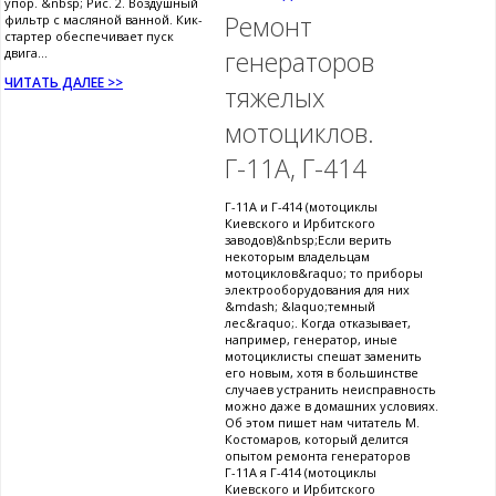
упор. &nbsp; Рис. 2. Воздушный
Ремонт
фильтр с масляной ванной. Кик-
стартер обеспечивает пуск
двига...
генераторов
ЧИТАТЬ ДАЛЕЕ >>
тяжелых
мотоциклов.
Г-11А, Г-414
Г-11А и Г-414 (мотоциклы
Киевского и Ирбитского
заводов)&nbsp;Если верить
некоторым владельцам
мотоциклов&raquo; то приборы
электрооборудования для них
&mdash; &laquo;темный
лес&raquo;. Когда отказывает,
например, генератор, иные
мотоциклисты спешат заменить
его новым, хотя в большинстве
случаев устранить неисправность
можно даже в домашних условиях.
Об этом пишет нам читатель М.
Костомаров, который делится
опытом ремонта генераторов
Г-11А я Г-414 (мотоциклы
Киевского и Ирбитского