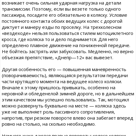
возникает очень сильная ударная нагрузка на детали
трансмиссии. Поэтому, если вы везете только одного
пассажира, посадите его обязательно в коляску. Условие
постоянного контакта обоих ведущих колес с дорогой
диктует и манеру езды по проселку. На трехколесном
«вездеходе» нельзя пользоваться стилем мотоциклетного
кросса, где коляска то и дело поднимается. Для него
определено плавное движение на пониженной передаче.
Не бойтесь застрять или забуксовать. Медленно, но верно
объезжая препятствие, «Днепр—12» вас вывезет.
Другая особенность его — повышенная маневренность
(поворачиваемость), являющаяся результатом передачи
части крутящего момента на ведущее колесо коляски.
Вначале к этому пришлось привыкать, особенно на
неровной и обледенелой зимней дороге, но в дальнейшем
этим качеством мы успешно пользовались. Так, мотоцикл
можно развернуть буквально на месте — коляска здесь
уже не выполняет роль пассивного сопротивления,
напротив, при резком повороте влево она забегает вперед
ровно на столько, на сколько необходимо.
Немного хуже даются правые повороты: колесо коляски