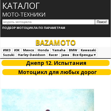
КАТАЛОГ
МОТО-ТЕХНИКИ
ПОДБОР МОТОЦИКЛА ПО ПАРАМЕТРАМ
BAZA
MOTO
ИМЗ
ИЖ
Минск
Honda
Yamaha
BMW
Kawasaki
Suzuki
Harley-Davidson
Racer
Jawa
Все бренды ▾
Все марки
Загрузка...
Днепр 12. Испытания
Мотоцикл для любых дорог