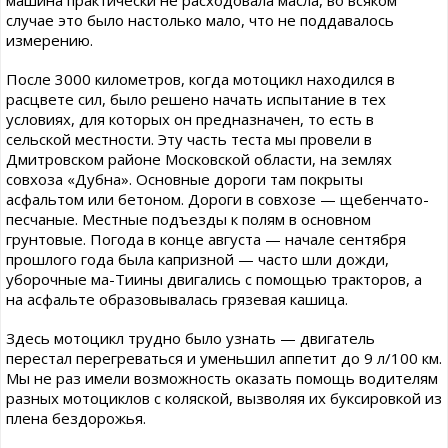
машина практически не расходовала масла, во всяком
случае это было настолько мало, что не поддавалось
измерению.
После 3000 километров, когда мотоцикл находился в
расцвете сил, было решено начать испытание в тех
условиях, для которых он предназначен, то есть в
сельской местности. Эту часть теста мы провели в
Дмитровском районе Московской области, на землях
совхоза «Дубна». Основные дороги там покрыты
асфальтом или бетоном. Дороги в совхозе — щебенчато-
песчаные. Местные подъезды к полям в основном
грунтовые. Погода в конце августа — начале сентября
прошлого года была капризной — часто шли дожди,
уборочные ма-Тиины двигались с помощью тракторов, а
на асфальте образовывалась грязевая кашица.
Здесь мотоцикл трудно было узнать — двигатель
перестал перегреваться и уменьшил аппетит до 9 л/100 км.
Мы не раз имели возможность оказать помощь водителям
разных мотоциклов с коляской, вызволяя их буксировкой из
плена бездорожья.