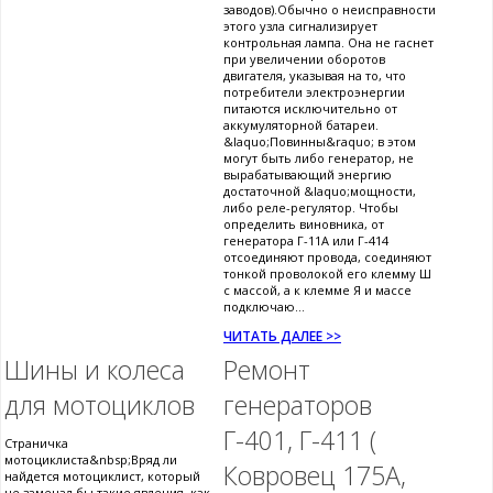
заводов).Обычно о неисправности
этого узла сигнализирует
контрольная лампа. Она не гаснет
при увеличении оборотов
двигателя, указывая на то, что
потребители электроэнергии
питаются исключительно от
аккумуляторной батареи.
&laquo;Повинны&raquo; в этом
могут быть либо генератор, не
вырабатывающий энергию
достаточной &laquo;мощности,
либо реле-регулятор. Чтобы
определить виновника, от
генератора Г-11А или Г-414
отсоединяют провода, соединяют
тонкой проволокой его клемму Ш
с массой, а к клемме Я и массе
подключаю...
ЧИТАТЬ ДАЛЕЕ >>
Шины и колеса
Ремонт
для мотоциклов
генераторов
Г-401, Г-411 (
Страничка
мотоциклиста&nbsp;Вряд ли
Ковровец 175А,
найдется мотоциклист, который
не замечал бы такие явления, как