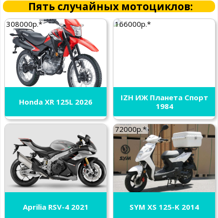
Пять случайных мотоциклов:
308000р.*
166000р.*
IZH ИЖ Планета Спорт
Honda XR 125L 2026
1984
72000р.*
Aprilia RSV-4 2021
SYM XS 125-K 2014