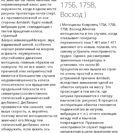
175Б, 175В,
неравномерный износ шин по
окружности, когда в одном месте
Восход )
рисунок протектора почти стерт,
а с противоположной от оси
стороны &mdash; будто новый;
( Мотоциклы Ковровец 175А, 175Б,
вибрация руля, совпадающая с
175В, Восход )Многие
тактом вращения колеса;
мотоциклисты в тех случаях, когда
странный
отказывает генератор
&laquo;жвакающий&raquo; звук,
переменного тока Г-401 или Г-411.
издаваемый шиной, особенно
заменяют его новым, полагая, что
хорошо различимый на мокром
самому устранить неисправность
асфальте; неуверенное,
трудно. Однако, рассматривая
неустойчивое движение
замененные генераторы, я
мотоцикла, главным образом на
установил, что около 80
повороте. Но не все знают, что
процентов из них вышли из строя
причиной этих неприятностей
по очень простой и легко
является в большинстве случаев
устранимой причине &mdash;
неуравновешенность колеса
вследствие замыкания одной из
относительно оси вращения или
обмоток катушек на массу. Это
продольной плоскости его
происходит в том месте, где
симметрии (соответственно
катушка прижимается к статору
статический и динамический
язычком (см. рисунок). В процессе
дисбаланс). Дисбаланс
эксплуатации обмотка становится
проявляется тем сильнее, чем
подвижной (из-за нагрева,
выше скорость, и, вероятно,
вибрации и т. п.), отчего изоляция
поэтому многие мотоциклисты не
между ней и язычком
замечают его.Между тем
повреждается. Признаком
статический дисбаланс легко
неисправности служит падение
обнаружить, если зажать ось
напряжения в цепи зажигания или