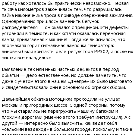
работу как хотелось бы практически невозможно. Первая
тысяча километров закончилась тем, что разрушилась
пайка наконечника троса в приводе опережения зажигания.
Одновременно пришлось заменить бегунок
распределителя — он оказался с трещиной. Эти дефекты
устраняли в темноте, и как кстати оказалась переносная
лампа, прилагаемая к машине! Тогда же выяснилось, что
вполнакала горит сигнальная лампочка генератора:
виновны были контакты реле-регулятора РР302, и после их
чистки все наладилось.
Выявление тех или иных частных дефектов в период
обкатки — дело естественное, но должен заметить, что
даже с учетом этого в нашем «Днепре» их было многовато
и свидетельствовали они в основном об огрехах сборки.
Дальнейшая обкатка мотоцикла проходила на улицах
Москвы и пригородных шоссе. С одной стороны, потому
что мы старались не перегружать машину багажом и
плохими дорогами (именно этого требует инструкция). А с
другой — интересно было выяснить, как ведет себя
«сельский вездеход» в большом городе, поскольку и такие