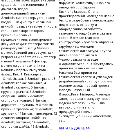
&laquo;Тула-200&raquo; внесены
поручена коллективу Рижского
существенные изменения. В
завода &laquo;Саркана
двигатель введен
Звайгзне&raquo;. Опыта
дополнительный механизм
проектирования мопедов у нас не
&mdash; кик-стартер, установлен
было, а разработать конструкцию,
воздушный фильтр с масляной
подготовить оснастку и
ванной, повышена герметичность
оборудование, отработать
сальников амортизаторов,
технологию надо было в сжатые
применен плавкий
сроки. В отделе главного
предохранитель в электроцепи
конструктора изучались образцы
(на участке династартер&mdash;
зарубежных мопедов,
реле-регулятор) и т. д.Многих
техническая литература. Группа
мотолюбителей интересует, как
инженеров побывала в
устроены и работают кик-стартер
Чехословакии на заводе
и новый воздушный фильтр,
&laquo;Ява&raquo;. Обсуждались
можно ли установить их на
проекты разных вариантов.
машинах первых выпусков)
Наконец был принят на
&nbsp; Рис. 1. Кик-стартер:
техническом совете и утвержден
1&mdash; вал; 2 &mdash; рычаг; 3
разработанный конструкторским
&mdash; каркас сальника; 4
отделом завода первый проект
&mdash; сальник; 5 &mdash;
мопеда, названный
пружина рычага; 6 &mdash;
&laquo;Рига-1&raquo;. А теперь
опорная шайба; 7 &mdash;
завод перешел к выпуску новой
стопорное кольцо; 8 &mdash;
модели &mdash; Рига-3. Она
держатель пружины; 9 &mdash;
выгодно отличается от
пружина храповика; 10 &mdash;
предыдущей своими
храповик; 11&mdash; шестерня; 12
эксплуатационными качествами,
&mdash; опорная шайба; 13
уд...
&mdash; заглушка; 14 &mdash;
стопорная шайба; 15 &mdash;
ЧИТАТЬ ДАЛЕЕ >>