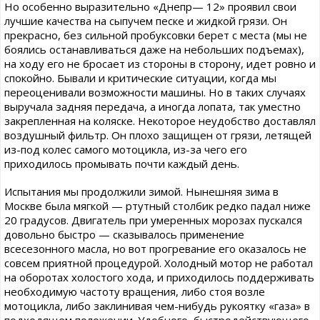
Но особенно выразительно «Днепр— 12» проявил свои
лучшие качества на сыпучем песке и жидкой грязи. Он
прекрасно, без сильной пробуксовки берет с места (мы не
боялись останавливаться даже на небольших подъемах),
на ходу его не бросает из стороны в сторону, идет ровно и
спокойно. Бывали и критические ситуации, когда мы
переоценивали возможности машины. Но в таких случаях
выручала задняя передача, а иногда лопата, так уместно
закрепленная на коляске. Некоторое неудобство доставлял
воздушный фильтр. Он плохо защищен от грязи, летящей
из-под колес самого мотоцикла, из-за чего его
приходилось промывать почти каждый день.
Испытания мы продолжили зимой. Нынешняя зима в
Москве была мягкой — ртутный столбик редко падал ниже
20 градусов. Двигатель при умеренных морозах пускался
довольно быстро — сказывалось применение
всесезонного масла, но вот прогревание его оказалось не
совсем приятной процедурой. Холодный мотор не работал
на оборотах холостого хода, и приходилось поддерживать
необходимую частоту вращения, либо стоя возле
мотоцикла, либо заклинивая чем-нибудь рукоятку «газа» в