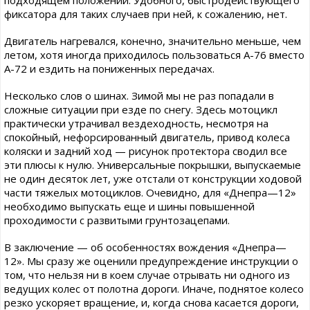
подходящем положении. Удобного, быстродействующего
фиксатора для таких случаев при ней, к сожалению, нет.
Двигатель нагревался, конечно, значительно меньше, чем
летом, хотя иногда приходилось пользоваться А-76 вместо
А-72 и ездить на пониженных передачах.
Несколько слов о шинах. Зимой мы не раз попадали в
сложные ситуации при езде по снегу. Здесь мотоцикл
практически утрачивал вездеходность, несмотря на
спокойный, нефорсированный двигатель, привод колеса
коляски и задний ход — рисунок протектора сводил все
эти плюсы к нулю. Универсальные покрышки, выпускаемые
не один десяток лет, уже отстали от конструкции ходовой
части тяжелых мотоциклов. Очевидно, для «Днепра—12»
необходимо выпускать еще и шины повышенной
проходимости с развитыми грунтозацепами.
В заключение — об особенностях вождения «Днепра—
12». Мы сразу же оценили предупреждение инструкции о
том, что нельзя ни в коем случае отрывать ни одного из
ведущих колес от полотна дороги. Иначе, поднятое колесо
резко ускоряет вращение, и, когда снова касается дороги,