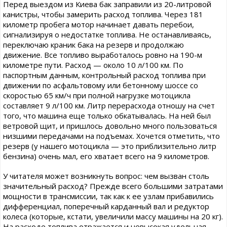
Перед выездом из Киева бак заправили из 20-литровой
канистры, чтобы замерить расход топлива. Через 181
километр пробега мотор начинает давать перебои,
сигнализируя о недостатке топлива. Не останавливаясь,
переключаю краник бака на резерв и продолжаю
движение. Все топливо выработалось ровно на 190-м
километре пути. Расход — около 10 л/100 км. По
паспортным данным, контрольный расход топлива при
движении по асфальтовому или бетонному шоссе со
скоростью 65 км/ч при полной нагрузке мотоцикла
составляет 9 л/100 км. Литр перерасхода отношу на счет
того, что машина еще только обкатывалась. На ней был
ветровой щит, и пришлось довольно много пользоваться
низшими передачами на подъемах. Хочется отметить, что
резерв (у нашего мотоцикла — это приблизительно литр
бензина) очень мал, его хватает всего на 9 километров.
У читателя может возникнуть вопрос: чем вызван столь
значительный расход? Прежде всего большими затратами
мощности в трансмиссии, так как к ее узлам прибавились
дифференциал, поперечный карданный вал и редуктор
колеса (которые, кстати, увеличили массу машины на 20 кг).
На расходе топлива отражается и невысокая удельная