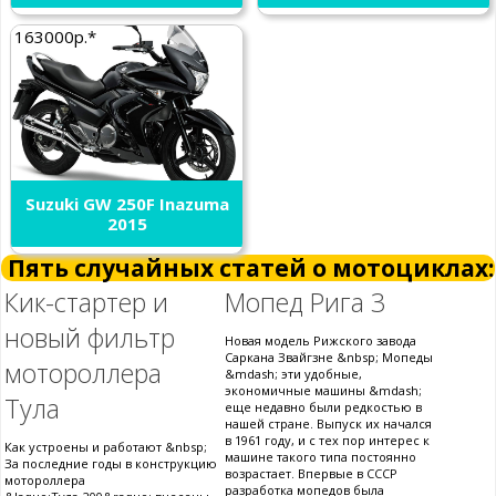
163000р.*
Suzuki GW 250F Inazuma
2015
Пять случайных статей о мотоциклах:
Кик-стартер и
Мопед Рига 3
новый фильтр
Новая модель Рижского завода
Саркана Звайгзне &nbsp; Мопеды
мотороллера
&mdash; эти удобные,
экономичные машины &mdash;
Тула
еще недавно были редкостью в
нашей стране. Выпуск их начался
в 1961 году, и с тех пор интерес к
Как устроены и работают &nbsp;
машине такого типа постоянно
За последние годы в конструкцию
возрастает. Впервые в СССР
мотороллера
разработка мопедов была