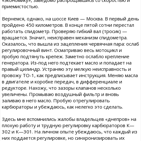
«экономику», заведомо распрощавшись со скоростью и
приемистостью.
Вернемся, однако, на шоссе Киев — Москва. В первый день
пройдено 450 километров. В конце пятой сотни перестал
работать спидометр. Проверяю гибкий вал (тросик) —
вращается. Значит, неисправен механизм спидометра.
Оказалось, что вышла из зацепления червячная пара: ослаб
регулировочный винт. Осматриваю весь мотоцикл и
пробую подтянуть крепеж. Заметно ослабло крепление
генератора. Из-под него подтекает масло и попадает на
правый цилиндр. Устраняю эту мелкую неисправность и
провожу ТО-1, как предписывает инструкция. Меняю масла
в двигателе и коробке передач, в дифференциале и
редукторе. Нахожу, что зазоры клапанов несколько
увеличены. Промываю воздушный фильтр и вновь
заливаю в него масло. Пробую отрегулировать
карбюраторы и убеждаюсь, как нелегко это сделать.
Здесь мне вспомнились жалобы владельцев «днепров» на
плохую работу и трудную регулировку карбюраторов К—
302 и К—301. На личном опыте убеждаюсь, что каждый из
них поддается регулировке, но синхронизировать их