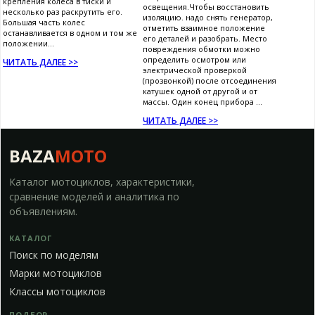
крепления колеса в тиски и
освещения.Чтобы восстановить
несколько раз раскрутить его.
изоляцию. надо снять генератор,
Большая часть колес
отметить взаимное положение
останавливается в одном и том же
его деталей и разобрать. Место
положении...
повреждения обмотки можно
определить осмотром или
ЧИТАТЬ ДАЛЕЕ >>
электрической проверкой
(прозвонкой) после отсоединения
катушек одной от другой и от
массы. Один конец прибора ...
ЧИТАТЬ ДАЛЕЕ >>
BAZA
MOTO
Каталог мотоциклов, характеристики,
сравнение моделей и аналитика по
объявлениям.
КАТАЛОГ
Поиск по моделям
Марки мотоциклов
Классы мотоциклов
ПОДБОР