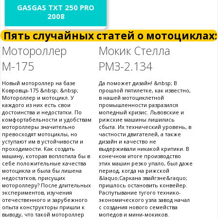
GASGAS TXT 250 PRO
2008
Пять случайных статей о мотоциклах:
Мотороллер
Мокик Стелла
М-175
РМЗ-2.134
Новый мотороллер на базе
Да поможет дизайн! &nbsp; В
Ковровца-175 &nbsp; &nbsp;
прошлой пятилетке, как известно,
Мотороллер и мотоцикл. У
в нашей мотоциклетной
каждого из них есть свои
промышленности разразился
достоинства и недостатки. По
мопедный кризис. Львовские и
комфортабельности и удобствам
рижские машины лишились
мотороллеры значительно
сбыта. Их технический уровень, в
превосходят мотоциклы, но
частности двигателей, а также
уступают им в устойчивости и
дизайн и качество не
проходимости. Как создать
выдерживали никакой критики. В
машину, которая воплотила бы в
конечном итоге производство
себе положительные качества
этих машин резко упало, был даже
мотоцикла и была бы лишена
период, когда на рижской
недостатков, присущих
&laquo;Саркана звайгзне&raquo;
мотороллеру? После длительных
пришлось остановить конвейер.
экспериментов, изучения
Распутывание тугого технико-
отечественного и зарубежного
экономического узла завод начал
опыта конструкторы пришли к
с создания нового семейства
выводу, что такой мотороллер
мопедов и мини-мокиков.