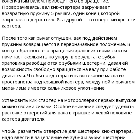
коленчатым валом, приводит его во вращение.
Проворачиваясь, вал кик-стартера закручивает
возвратную пружину 5 рычага, один конец которой
закреплен в держателе 8, а другой — в отверстии крышки
картера.
После того как рычаг отпущен, вал под действием
пружины возвращается в первоначальное положение. В
конце обратного его вращения храповик своим скосом
начинает скользить по упору, в результате зубья
храповика разобщаются с зубьями шестерни, давая ей
возможность свободно вращаться на валу при работе
двигателя. Чтобы предотвратить вытекание масла из
пространства под крышкой картера, между ней и рычагом
механизма имеется сальниковое уплотнение.
Установить кик-стартер на мотороллерах первых выпусков
можно своими силами. Особое внимание следует уделить
расточке отверстий для вала в крышке и левой половине
картера двигателя.
Чтобы разметить отверстие для шестерни кик-стартера,
надо ввести в зацепление ее зубья и зубья шестерни