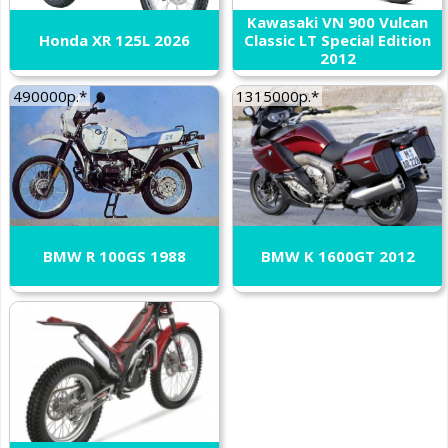
Kawasaki VN 900 Vulcan
Honda XR 125L 2026
Classic LT Special Edition
2012
490000р.*
1315000р.*
BMW R 100GS 1988
BMW K 1600GT 2012