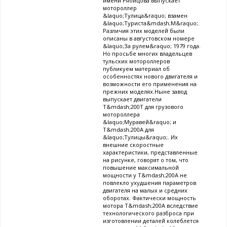
имени Рябицова выпускает
мотороллер
&laquo;Тулица&raquo; взамен
&laquo;Туриста&mdash;М&raquo;.
Различия этих моделей были
описаны в августовском номере
&laquo;За рулем&raquo; 1979 года.
Но просьбе многих владельцев
тульских мотороллеров
публикуем материал об
особенностях нового двигателя и
возможности его применения на
прежних моделях.Ныне завод
выпускает двигатели
Т&mdash;200Т для грузового
мотороллера
&laquo;Муравей&raquo; и
Т&mdash;200A для
&laquo;Тулицы&raquo;. Их
внешние скоростные
характеристики, представленные
на рисунке, говорят о том, что
повышение максимальной
мощности у Т&mdash;200A не
повлекло ухудшения параметров
двигателя на малых и средних
оборотах. Фактически мощность
мотора Т&mdash;200A вследствие
технологического разброса при
изготовлении деталей колеблется