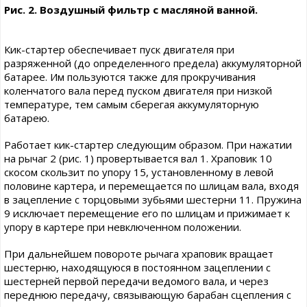
Рис. 2. Воздушный фильтр с масляной ванной.
Кик-стартер обеспечивает пуск двигателя при
разряженной (до определенного предела) аккумуляторной
батарее. Им пользуются также для прокручивания
коленчатого вала перед пуском двигателя при низкой
температуре, тем самым сберегая аккумуляторную
батарею.
Работает кик-стартер следующим образом. При нажатии
на рычаг 2 (рис. 1) провертывается вал 1. Храповик 10
скосом скользит по упору 15, установленному в левой
половине картера, и перемещается по шлицам вала, входя
в зацепление с торцовыми зубьями шестерни 11. Пружина
9 исключает перемещение его по шлицам и прижимает к
упору в картере при невключенном положении.
При дальнейшем повороте рычага храповик вращает
шестерню, находящуюся в постоянном зацеплении с
шестерней первой передачи ведомого вала, и через
переднюю передачу, связывающую барабан сцепления с