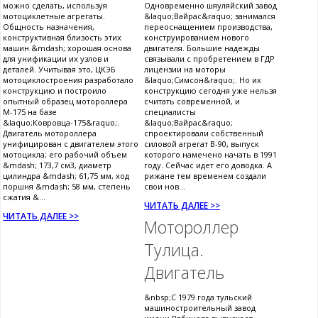
можно сделать, используя
Одновременно шяуляйский завод
мотоциклетные агрегаты.
&laquo;Вайрас&raquo; занимался
Общность назначения,
переоснащением производства,
конструктивная близость этих
конструированием нового
машин &mdash; хорошая основа
двигателя. Большие надежды
для унификации их узлов и
связывали с пробретением в ГДР
деталей. Учитывая это, ЦКЭБ
лицензии на моторы
мотоциклостроения разработало
&laquo;Симсон&raquo;. Но их
конструкцию и построило
конструкцию сегодня уже нельзя
опытный образец мотороллера
считать современной, и
М-175 на базе
специалисты
&laquo;Ковровца-175&raquo;.
&laquo;Вайрас&raquo;
Двигатель мотороллера
спроектировали собственный
унифицирован с двигателем этого
силовой агрегат В-90, выпуск
мотоцикла; его рабочий объем
которого намечено начать в 1991
&mdash; 173,7 см3, диаметр
году. Сейчас идет его доводка. А
цилиндра &mdash; 61,75 мм, ход
рижане тем временем создали
поршня &mdash; 58 мм, степень
свои нов...
сжатия &...
ЧИТАТЬ ДАЛЕЕ >>
ЧИТАТЬ ДАЛЕЕ >>
Мотороллер
Тулица.
Двигатель
&nbsp;С 1979 года тульский
машиностроительный завод