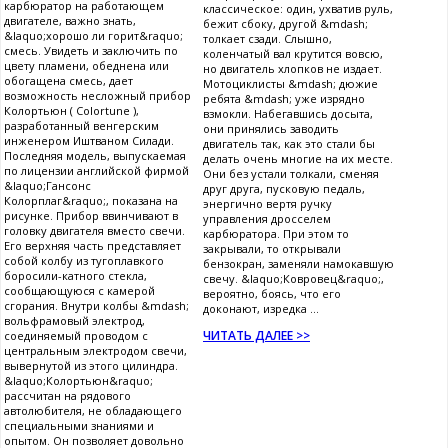
карбюратор на работающем
классическое: один, ухватив руль,
двигателе, важно знать,
бежит сбоку, другой &mdash;
&laquo;хорошо ли горит&raquo;
толкает сзади. Слышно,
смесь. Увидеть и заключить по
коленчатый вал крутится вовсю,
цвету пламени, обеднена или
но двигатель хлопков не издает.
обогащена смесь, дает
Мотоциклисты &mdash; дюжие
возможность несложный прибор
ребята &mdash; уже изрядно
Колортьюн ( Colortune ),
взмокли. Набегавшись досыта,
разработанный венгерским
они принялись заводить
инженером Иштваном Силади.
двигатель так, как это стали бы
Последняя модель, выпускаемая
делать очень многие на их месте.
по лицензии английской фирмой
Они без устали толкали, сменяя
&laquo;Гансонс
друг друга, пусковую педаль,
Колорплаг&raquo;, показана на
энергично вертя ручку
рисунке. Прибор ввинчивают в
управления дросселем
головку двигателя вместо свечи.
карбюратора. При этом то
Его верхняя часть представляет
закрывали, то открывали
собой колбу из тугоплавкого
бензокран, заменяли намокавшую
боросили-катного стекла,
свечу. &laquo;Ковровец&raquo;,
сообщающуюся с камерой
вероятно, боясь, что его
сгорания. Внутри колбы &mdash;
доконают, изредка ...
вольфрамовый электрод,
ЧИТАТЬ ДАЛЕЕ >>
соединяемый проводом с
центральным электродом свечи,
вывернутой из этого цилиндра.
&laquo;Колортьюн&raquo;
рассчитан на рядового
автолюбителя, не обладающего
специальными знаниями и
опытом. Он позволяет довольно