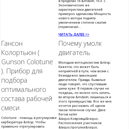
в пределах 14 &mdash; 16 л. с.
Экономические же
характеристики двигателей
примерно одинаковы.Мощность
нового мотора поднята
увеличением степени сжатия
(первоначал...
ЧИТАТЬ ДАЛЕЕ >>
Гансон
Почему умолк
Колортьюн (
двигатель
Gunson Colotune
Молодым мотоциклистам &nbsp;
Кажется, что может быть
). Прибор для
неприятней в пути, чем возня с
безнадежно замолкшим
подбора
двигателем. Правда, бывалые
люди говорят, что спустившая
оптимального
шина хуже. В первом случае не
поедешь, но можно хоть катить,
состава рабочей
во втором &mdash; лишаешься и
этого преимущества. Все же мне
смеси
хочется рассказать об одном
таком типичном случае. Двое
бегом катят
Colortune - помощь в регулировке
&laquo;Ковровца&raquo;.
карбюратора &nbsp; Чтобы
Расположение участников
правильно отрегулировать
&laquo;прогулки&raquo;