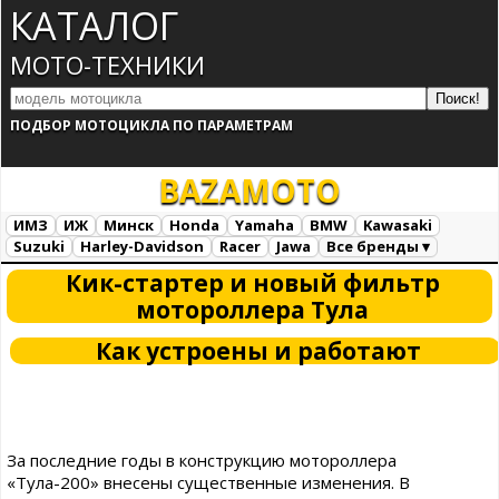
КАТАЛОГ
МОТО-ТЕХНИКИ
ПОДБОР МОТОЦИКЛА ПО ПАРАМЕТРАМ
BAZA
MOTO
ИМЗ
ИЖ
Минск
Honda
Yamaha
BMW
Kawasaki
Suzuki
Harley-Davidson
Racer
Jawa
Все бренды ▾
Все марки
Загрузка...
Кик-стартер и новый фильтр
мотороллера Тула
Как устроены и работают
За последние годы в конструкцию мотороллера
«Тула-200» внесены существенные изменения. В