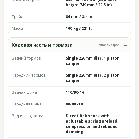
height 749 mm / 29.5 in)
Трейл
86 mm / 3.4 in
Масса
100 kg / 221 lb
Ходовая часть и тормоза
9 параметров
Задний тормоз
Single 220mm disc, 1 piston
caliper
Передний тормоз
Single 220mm disc, 2 piston
caliper
Задняя шина
110/90-16
Передняя шина
90/90 -19
Задняя подвеска
Direct-link shock with
adjustable spring preload,
compression and rebound
damping