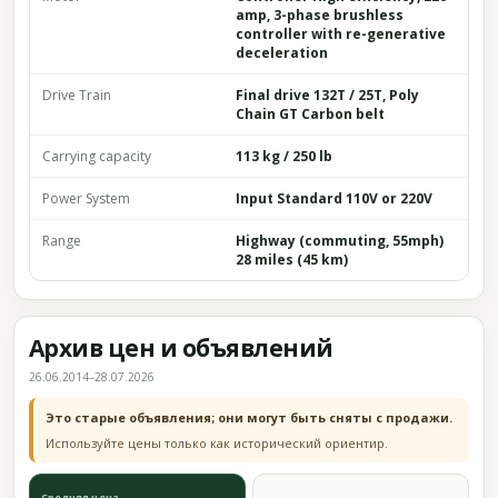
amp, 3-phase brushless
controller with re-generative
deceleration
Drive Train
Final drive 132T / 25T, Poly
Chain GT Carbon belt
Carrying capacity
113 kg / 250 lb
Power System
Input Standard 110V or 220V
Range
Highway (commuting, 55mph)
28 miles (45 km)
Архив цен и объявлений
26.06.2014–28.07.2026
Это старые объявления; они могут быть сняты с продажи.
Используйте цены только как исторический ориентир.
Средняя цена