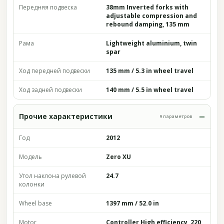
Передняя подвеска
38mm Inverted forks with
adjustable compression and
rebound damping, 135 mm
Рама
Lightweight aluminium, twin
spar
Ход передней подвески
135 mm / 5.3 in wheel travel
Ход задней подвески
140 mm / 5.5 in wheel travel
Прочие характеристики
9 параметров
Год
2012
Модель
Zero XU
Угол наклона рулевой
24.7
колонки
Wheel base
1397 mm / 52.0 in
Motor
Controller High efficiency, 220