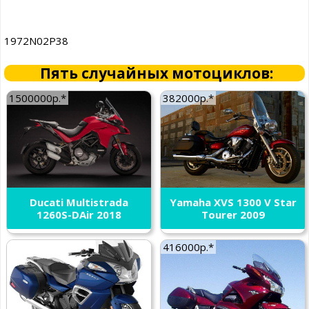
1972N02P38
Пять случайных мотоциклов:
1500000р.*
382000р.*
Ducati Multistrada
Yamaha XVS 1300 V Star
1260S-DAir 2018
Tourer 2009
416000р.*