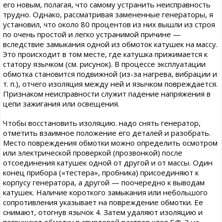
его новым, полагая, что самому устранить неисправность
трудно. Однако, рассматривая замененные генераторы, я
установил, что около 80 процентов из них вышли из строя
по очень простой и легко устранимой причине —
вследствие замыкания одной из обмоток катушек на массу.
Это происходит в том месте, где катушка прижимается к
статору язычком (см. рисунок). В процессе эксплуатации
обмотка становится подвижной (из-за нагрева, вибрации и
т. п.), отчего изоляция между ней и язычком повреждается.
Признаком неисправности служит падение напряжения в
цепи зажигания или освещения.
Чтобы восстановить изоляцию. надо снять генератор,
отметить взаимное положение его деталей и разобрать.
Место повреждения обмотки можно определить осмотром
или электрической проверкой (прозвонкой) после
отсоединения катушек одной от другой и от массы. Один
конец прибора («тестера», пробника) присоединяют к
корпусу генератора, а другой — поочередно к выводам
катушек. Наличие короткого замыкания или небольшого
сопротивления указывает на повреждение обмотки. Ее
снимают, отогнув язычок 4. Затем удаляют изоляцию и