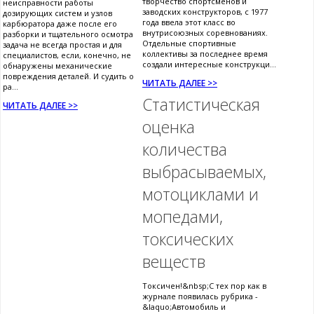
творчество спортсменов и
неисправности работы
заводских конструкторов, с 1977
дозирующих систем и узлов
года ввела этот класс во
карбюратора даже после его
внутрисоюзных соревнованиях.
разборки и тщательного осмотра
Отдельные спортивные
задача не всегда простая и для
коллективы за последнее время
специалистов, если, конечно, не
создали интересные конструкци...
обнаружены механические
повреждения деталей. И судить о
ЧИТАТЬ ДАЛЕЕ >>
ра...
Статистическая
ЧИТАТЬ ДАЛЕЕ >>
оценка
количества
выбрасываемых,
мотоциклами и
мопедами,
токсических
веществ
Токсичен!&nbsp;С тех пор как в
журнале появилась рубрика -
&laquo;Автомобиль и