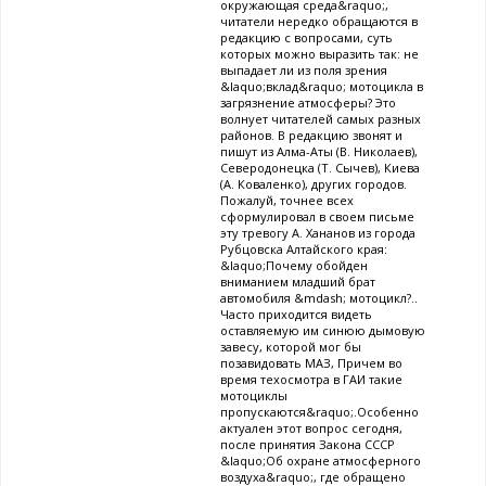
окружающая среда&raquo;,
читатели нередко обращаются в
редакцию с вопросами, суть
которых можно выразить так: не
выпадает ли из поля зрения
&laquo;вклад&raquo; мотоцикла в
загрязнение атмосферы? Это
волнует читателей самых разных
районов. В редакцию звонят и
пишут из Алма-Аты (В. Николаев),
Северодонецка (Т. Сычев), Киева
(А. Коваленко), других городов.
Пожалуй, точнее всех
сформулировал в своем письме
эту тревогу А. Хананов из города
Рубцовска Алтайского края:
&laquo;Почему обойден
вниманием младший брат
автомобиля &mdash; мотоцикл?..
Часто приходится видеть
оставляемую им синюю дымовую
завесу, которой мог бы
позавидовать МАЗ, Причем во
время техосмотра в ГАИ такие
мотоциклы
пропускаются&raquo;.Особенно
актуален этот вопрос сегодня,
после принятия Закона СССР
&laquo;Об охране атмосферного
воздуха&raquo;, где обращено