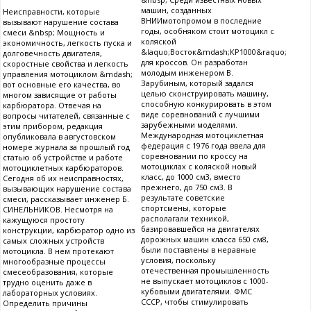
машин, созданных
Неисправности, которые
ВНИИмотопромом в последние
вызывают нарушение состава
годы, особняком стоит мотоцикл с
смеси &nbsp; Мощность и
коляской
экономичность, легкость пуска и
&laquo;Восток&mdash;КР1000&raquo;
долговечность двигателя,
для кроссов. Он разработан
скоростные свойства и легкость
молодым инженером В.
управления мотоциклом &mdash;
Зарубиным, который задался
вот основные его качества, во
целью сконструировать машину,
многом зависящие от работы
способную конкурировать в этом
карбюратора. Отвечая на
виде соревнований с лучшими
вопросы читателей, связанные с
зарубежными моделями.
этим прибором, редакция
Международная мотоциклетная
опубликовала в августовском
федерация с 1976 года ввела для
номере журнала за прошлый год
соревновании по кроссу на
статью об устройстве и работе
мотоциклах с коляской новый
мотоциклетных карбюраторов.
класс, до 1000 см3, вместо
Сегодня об их неисправностях,
прежнего, до 750 см3. В
вызывающих нарушение состава
результате советские
смеси, рассказывает инженер Б.
спортсмены, которые
СИНЕЛЬНИКОВ. Несмотря на
располагали техникой,
кажущуюся простоту
базировавшейся на двигателях
конструкции, карбюратор одно из
дорожных машин класса 650 см8,
самых сложных устройств
были поставлены в неравные
мотоцикла. В нем протекают
условия, поскольку
многообразные процессы
отечественная промышленность
смесеобразования, которые
не выпускает мотоциклов с 1000-
трудно оценить даже в
кубовыми двигателями. ФМС
лабораторных условиях.
СССР, чтобы стимулировать
Определить причины