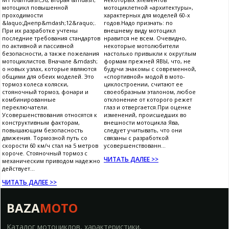
мотоцикл повышенной
мотоциклетной «архитектуры»,
проходимости
характерных для моделей 60-х
&laquo;Днепр&mdash;12&raquo;.
годов.Надо признать: по
При их разработке учтены
внешнему виду мотоцикл
последние требования стандартов
нравится не всем. Очевидно,
по активной и пассивной
некоторые мотолюбители
безопасности, а также пожелания
настолько привыкли к округлым
мотоциклистов. Вначале &mdash;
формам прежней ЯВЫ, что, не
о новых узлах, которые являются
будучи знакомы с современной,
общими для обеих моделей. Это
«спортивной» модой в мото-
тормоз колеса коляски,
циклостроении, считают ее
стояночный тормоз, фонари и
своеобразным эталоном, любое
комбинированные
отклонение от которого режет
переключатели.
глаз и отвергается.При оценке
Усовершенствования относятся к
изменений, происшедших во
конструктивным факторам,
внешности мотоцикла Ява,
повышающим безопасность
следует учитывать, что они
движения. Тормозной путь со
связаны с разработкой
скорости 60 км/ч стал на 5 метров
усовершенствованн...
короче. Стояночный тормоз с
ЧИТАТЬ ДАЛЕЕ >>
механическим приводом надежно
действует...
ЧИТАТЬ ДАЛЕЕ >>
BAZA
MOTO
Каталог мотоциклов, характеристики,