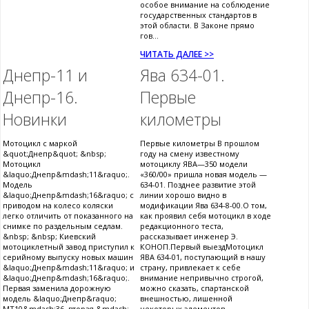
особое внимание на соблюдение
государственных стандартов в
этой области. В Законе прямо
гов...
ЧИТАТЬ ДАЛЕЕ >>
Днепр-11 и
Ява 634-01.
Днепр-16.
Первые
Новинки
километры
Мотоцикл с маркой
Первые километры В прошлом
&quot;Днепр&quot; &nbsp;
году на смену известному
Мотоцикл
мотоциклу ЯВА—350 модели
&laquo;Днепр&mdash;11&raquo;.
«360/00» пришла новая модель —
Модель
634-01. Позднее развитие этой
&laquo;Днепр&mdash;16&raquo; с
линии хорошо видно в
приводом на колесо коляски
модификации Ява 634-8-00.О том,
легко отличить от показанного на
как проявил себя мотоцикл в ходе
снимке по раздельным седлам.
редакционного теста,
&nbsp; &nbsp; Киевский
рассказывает инженер Э.
мотоциклетный завод приступил к
КОНОП.Первый выездМотоцикл
серийному выпуску новых машин
ЯВА 634-01, поступающий в нашу
&laquo;Днепр&mdash;11&raquo; и
страну, привлекает к себе
&laquo;Днепр&mdash;16&raquo;.
внимание непривычно строгой,
Первая заменила дорожную
можно сказать, спартанской
модель &laquo;Днепр&raquo;
внешностью, лишенной
МТ10&mdash;36, вторая &mdash;
некоторых элементов