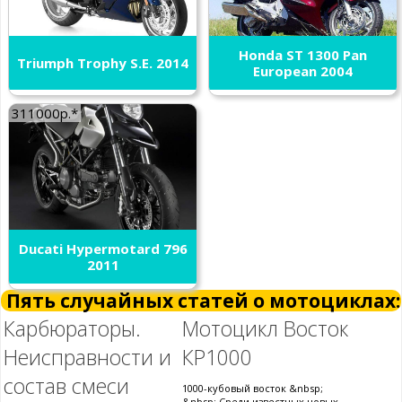
Honda ST 1300 Pan
Triumph Trophy S.E. 2014
European 2004
311000р.*
Ducati Hypermotard 796
2011
Пять случайных статей о мотоциклах:
Карбюраторы.
Мотоцикл Восток
Неисправности и
КР1000
состав смеси
1000-кубовый восток &nbsp;
&nbsp; Среди известных новых