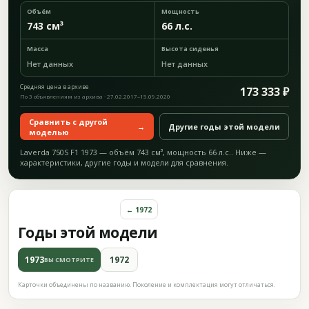
Объём
Мощность
743 см³
66 л.с.
Масса
Высота сиденья
Нет данных
Нет данных
Средняя цена в архиве
173 333 ₽
По 3 объявлениям из архива · 27.02.2017–15.09.2020
Сравнить с другой
→
Другие годы этой модели
моделью
Laverda 750S F1 1973 — объём 743 см³, мощность 66 л.с.. Ниже —
характеристики, другие годы и модели для сравнения.
← 1972
Годы этой модели
1973
1972
ВЫ СМОТРИТЕ
Карточки объединены по названию. Поколение и комплектация могут отличаться.