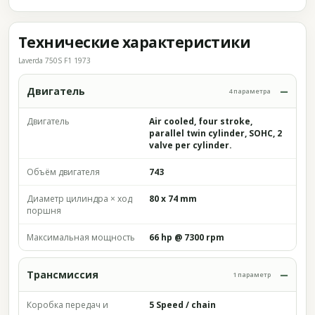
Технические характеристики
Laverda 750S F1 1973
Двигатель
4 параметра
Двигатель
Air cooled, four stroke,
parallel twin cylinder, SOHC, 2
valve per cylinder.
Объём двигателя
743
Диаметр цилиндра × ход
80 x 74 mm
поршня
Максимальная мощность
66 hp @ 7300 rpm
Трансмиссия
1 параметр
Коробка передач и
5 Speed / chain