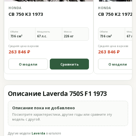
HONDA
HONDA
CB 750 K3 1973
CB 750 K2 1972
Объём
Мощность
Масса
Объём
Мощно
736 см³
67 л.с.
226 кг
736 см³
67 л.с
Средняя цена в архиве
Средняя цена в архиве
263 846 ₽
263 846 ₽
О модели
Сравнить
О модели
Описание Laverda 750S F1 1973
Описание пока не добавлено
Посмотрите характеристики, другие годы или сравните эту
модель с другой.
Другие модели
Laverda
в каталоге