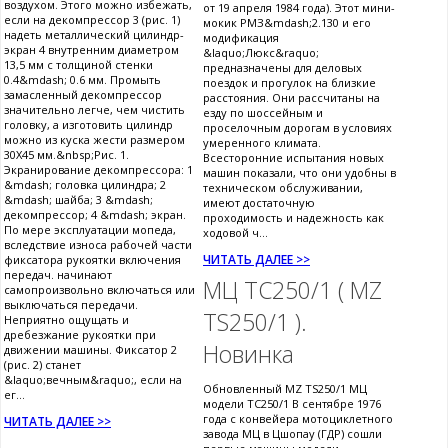
воздухом. Этого можно избежать,
от 19 апреля 1984 года). Этот мини-
если на декомпрессор 3 (рис. 1)
мокик РМЗ&mdash;2.130 и его
надеть металлический цилиндр-
модификация
экран 4 внутренним диаметром
&laquo;Люкс&raquo;
13,5 мм с толщиной стенки
предназначены для деловых
0.4&mdash; 0.6 мм. Промыть
поездок и прогулок на близкие
замасленный декомпрессор
расстояния. Они рассчитаны на
значительно легче, чем чистить
езду по шоссейным и
головку, а изготовить цилиндр
проселочным дорогам в условиях
можно из куска жести размером
умеренного климата.
30X45 мм.&nbsp;Рис. 1.
Всесторонние испытания новых
Экранирование декомпрессора: 1
машин показали, что они удобны в
&mdash; головка цилиндра; 2
техническом обслуживании,
&mdash; шайба; 3 &mdash;
имеют достаточную
декомпрессор; 4 &mdash; экран.
проходимость и надежность как
По мере эксплуатации мопеда,
ходовой ч...
вследствие износа рабочей части
ЧИТАТЬ ДАЛЕЕ >>
фиксатора рукоятки включения
передач. начинают
МЦ ТС250/1 ( MZ
самопроизвольно включаться или
выключаться передачи.
TS250/1 ).
Неприятно ощущать и
дребезжание рукоятки при
Новинка
движении машины. Фиксатор 2
(рис. 2) станет
&laquo;вечным&raquo;, если на
Обновленный MZ TS250/1 МЦ
ег...
модели ТС250/1 В сентябре 1976
года с конвейера мотоциклетного
ЧИТАТЬ ДАЛЕЕ >>
завода МЦ в Цшопау (ГДР) сошли