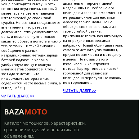
двигатель от перспективной
чаще приходится выслушивать
модели ЗДК-175. Ребра на его
сетования неудачника, который
цилиндре и головке оформлены в
клянет все на свете от заводов-
нетрадиционном для нас виде
изготовителей до своей злой
&mdash; горизонтальные на
судьбы. Но все-таки складывается
обеих деталях со вставками из
впечатление, что резервы
термостойкой резины,
долгожительства у аккумулятора
призванные гасить возникающую
есть, и немалые, нужно только
на определенных режимах
каким-то образом попасть в число
вибрацию.Новый облик двигателя,
тех, везучих... В такой ситуации
самого заметного узла машины,
сообщения о разных
придал новые черты и мотоциклу
нетрадиционных методах заряда
в целом. Но помимо этого
батарей падают на хорошо
изменилась и конструкция
удобренную почву и волнуют
мотора. Картер теперь с низкой
многих автомобилистов. К тому
горловиной для установки
же надо заметить, что
цилиндра. И перепускные каналы
информация, которая в них
не в горловине...
содержится, часто весьма скупа, а
выгоды обещ...
ЧИТАТЬ ДАЛЕЕ >>
ЧИТАТЬ ДАЛЕЕ >>
BAZA
MOTO
Каталог мотоциклов, характеристики,
сравнение моделей и аналитика по
объявлениям.