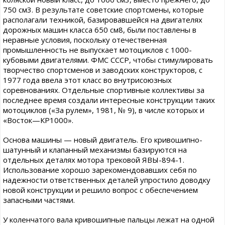
750 см3. В результате советские спортсмены, которые
располагали техникой, базировавшейся на двигателях
дорожных машин класса 650 см8, были поставлены в
неравные условия, поскольку отечественная
промышленность не выпускает мотоциклов с 1000-
кубовыми двигателями. ФМС СССР, чтобы стимулировать
творчество спортсменов и заводских конструкторов, с
1977 года ввела этот класс во внутрисоюзных
соревнованиях. Отдельные спортивные коллективы за
последнее время создали интересные конструкции таких
мотоциклов («За рулем», 1981, № 9), в числе которых и
«Восток—КР1000».
Основа машины — новый двигатель. Его кривошипно-
шатунный и клапанный механизмы базируются на
отдельных деталях мотора трековой ЯВЫ-894-1.
Использование хорошо зарекомендовавших себя по
надежности ответственных деталей упростило доводку
новой конструкции и решило вопрос с обеспечением
запасными частями.
У коленчатого вала кривошипные пальцы лежат на одной