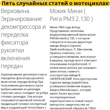
Пять случайных статей о мотоциклах:
Верховина.
Мокик Мини (
Экранирование
Рига РМЗ 2.130 )
декомпрессора и
Мини 1985 года &nbsp;
Представляем читателям
переделка
модернизированный мини-мокик
РМЗ&mdash;2.130, о котором
фиксатора
говорится в письме директора
завода &laquo;Саркана
рукоятки
Звайгзне&raquo; П. Максимова.
Приятно отметить, что
включения
усовершенствования, внесенные
в машину, прежде всего отвечают
передач
пожеланиям потребителей. О
новом мини-мокике рассказывает
заместитель главного
Экранирование декомпрессора и
конструктора завода В.
переделка фиксатора рукоятки
СИПЕРКОВСКИЙ. Конструкторским
включения передач&nbsp;При
отделом завода разработана
пользовании декомпрессором
усовершенствованная модель
выбрасываемая из цилиндра
&laquo;Мини&raquo;, которая
горючая смесь попадает на ребра
имеет более высокие
головки цилиндра. Она вскоре
эксплуатационные
покрывается масляной пленкой,
характеристики и новый силуэт
придающей головке неопрятный
(авторское свидетельство на
вид и ухудшающей теплообмен с
промышленный образец № 17824