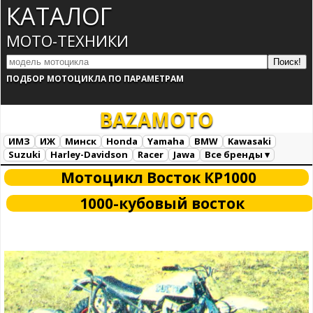
КАТАЛОГ
МОТО-ТЕХНИКИ
ПОДБОР МОТОЦИКЛА ПО ПАРАМЕТРАМ
BAZA
MOTO
ИМЗ
ИЖ
Минск
Honda
Yamaha
BMW
Kawasaki
Suzuki
Harley-Davidson
Racer
Jawa
Все бренды ▾
Все марки
Загрузка...
Мотоцикл Восток КР1000
1000-кубовый восток