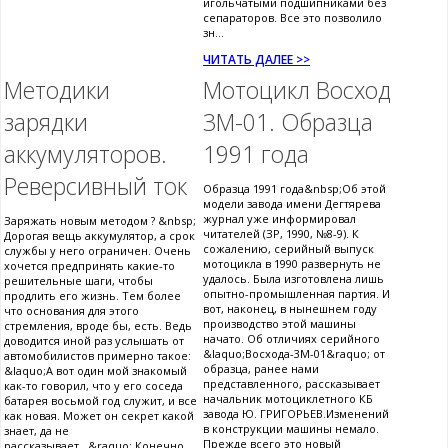
игольчатыми подшипниками без
сепараторов. Все это позволило
зн...
ЧИТАТЬ ДАЛЕЕ >>
Методики
Мотоцикл Восход
зарядки
3М-01. Образца
аккумуляторов.
1991 года
Реверсивный ток
Образца 1991 года&nbsp;Об этой
модели завода имени Дегтярева
журнал уже информировал
Заряжать новым методом ? &nbsp;
читателей (ЗР, 1990, №8-9). К
Дорогая вещь аккумулятор, а срок
сожалению, серийный выпуск
службы у него ограничен. Очень
мотоцикла в 1990 развернуть не
хочется предпринять какие-то
удалось. Была изготовлена лишь
решительные шаги, чтобы
опытно-промышленная партия. И
продлить его жизнь. Тем более
вот, наконец, в нынешнем году
что основания для этого
производство этой машины
стремления, вроде бы, есть. Ведь
начато. Об отличиях серийного
доводится иной раз услышать от
&laquo;Восхода-3М-01&raquo; от
автомобилистов примерно такое:
образца, ранее нами
&laquo;А вот один мой знакомый
представленного, рассказывает
как-то говорил, что у его соседа
начальник мотоциклетного КБ
батарея восьмой год служит, и все
завода Ю. ГРИГОРЬЕВ.Изменений
как новая. Может он секрет какой
в конструкции машины немало.
знает, да не
Прежде всего это новый
рассказывает...&raquo; Конечно,