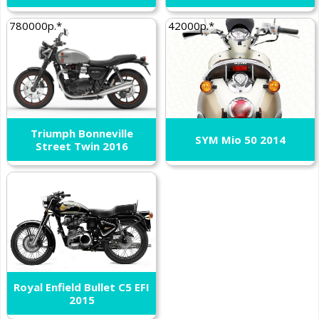
780000р.*
42000р.*
Triumph Bonneville
SYM Mio 50 2014
Street Twin 2016
Royal Enfield Bullet C5 EFI
2015