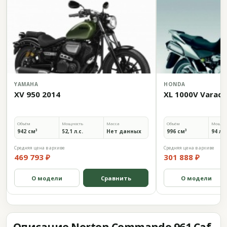
YAMAHA
HONDA
XV 950 2014
XL 1000V Varade
Объём
Мощность
Масса
Объём
Мощно
942 см³
52,1 л.с.
Нет данных
996 см³
94 л.с
Средняя цена в архиве
Средняя цена в архиве
469 793 ₽
301 888 ₽
О модели
Сравнить
О модели