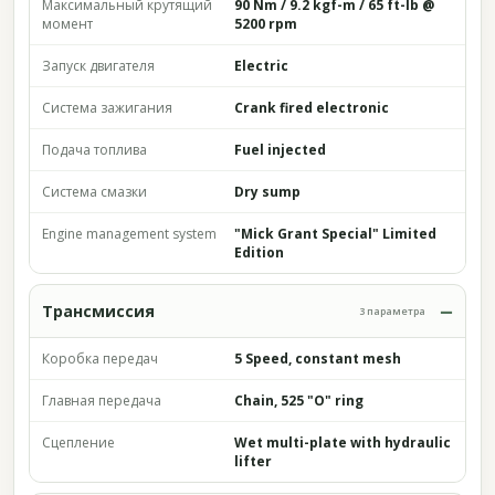
Максимальный крутящий
90 Nm / 9.2 kgf-m / 65 ft-lb @
момент
5200 rpm
Запуск двигателя
Electric
Система зажигания
Crank fired electronic
Подача топлива
Fuel injected
Система смазки
Dry sump
Engine management system
"Mick Grant Special" Limited
Edition
Трансмиссия
3 параметра
Коробка передач
5 Speed, constant mesh
Главная передача
Chain, 525 "O" ring
Сцепление
Wet multi-plate with hydraulic
lifter