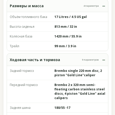
Размеры и масса
4 параметра
Объём топливного бака
17 Litres / 4.5 US gal
Высота сиденья
813 mm / 32 in
Колёсная база
1420 mm / 55.9 in
Трейл
99 mm / 3.9 in
Ходовая часть и тормоза
9 параметров
Задний тормоз
Brembo single 220 mm disc, 2
piston "Gold Line"caliper
Передний тормоз
Brembo 2 x 320 mm semi-
floating carbon stainless steel
discs, 4 piston "Gold Line" axial
calipers
Задняя шина
180/55 -17