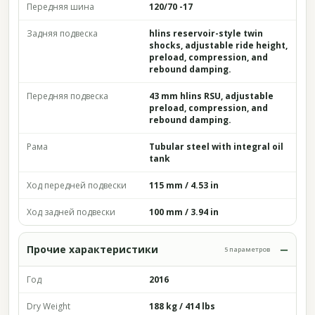
Передняя шина
120/70 -17
Задняя подвеска
hlins reservoir-style twin
shocks, adjustable ride height,
preload, compression, and
rebound damping.
Передняя подвеска
43 mm hlins RSU, adjustable
preload, compression, and
rebound damping.
Рама
Tubular steel with integral oil
tank
Ход передней подвески
115 mm / 4.53 in
Ход задней подвески
100 mm / 3.94 in
Прочие характеристики
5 параметров
Год
2016
Dry Weight
188 kg / 414 lbs