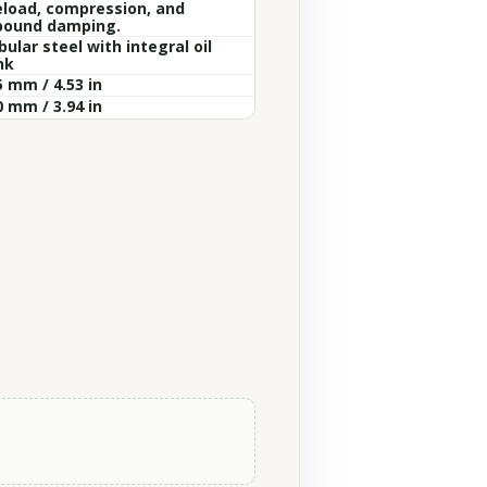
eload, compression, and
bound damping.
ular steel with integral oil
nk
5 mm / 4.53 in
0 mm / 3.94 in