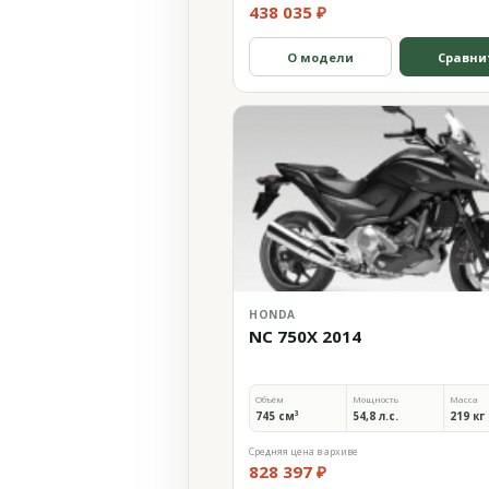
438 035 ₽
О модели
Сравни
HONDA
NC 750X 2014
Объём
Мощность
Масса
745 см³
54,8 л.с.
219 кг
Средняя цена в архиве
828 397 ₽