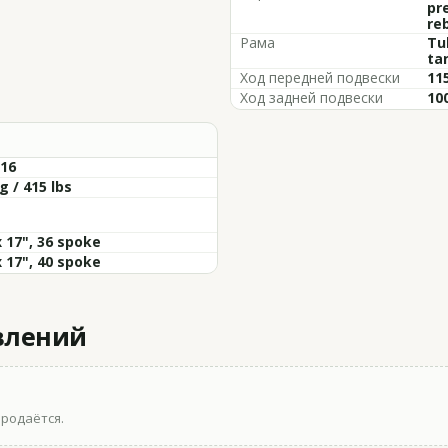
pr
re
Рама
Tub
ta
Ход передней подвески
11
Ход задней подвески
10
-16
g / 415 lbs
x 17", 36 spoke
x 17", 40 spoke
влений
продаётся.