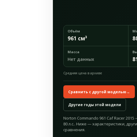
Объём
М
961 см³
8
Масса
Вы
8
Нет данных
Средняя цена в архиве
Сравнить с другой моделью
→
Другие годы этой модели
Norton Commando 961 Caf Racer 2015 
80 л.с.. Ниже — характеристики, друг
сравнения.