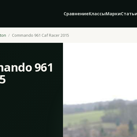
Сравнение
Классы
Марки
Стать
ton
Commando 961 Caf Racer 2015
ando 961
15