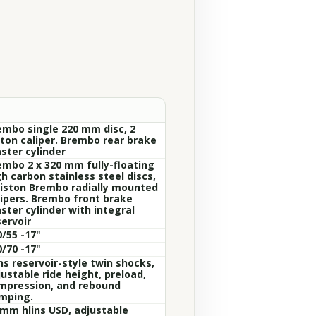
embo single 220 mm disc, 2
ston caliper. Brembo rear brake
ster cylinder
embo 2 x 320 mm fully-floating
h carbon stainless steel discs,
piston Brembo radially mounted
lipers. Brembo front brake
ster cylinder with integral
servoir
0/55 -17"
0/70 -17"
ns reservoir-style twin shocks,
ustable ride height, preload,
mpression, and rebound
mping.
 mm hlins USD, adjustable