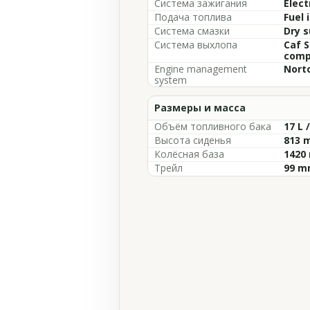
Система зажигания
Elect
Подача топлива
Fuel 
Система смазки
Dry 
Система выхлопа
Caf S
comp
Engine management
Nort
system
Размеры и масса
Объём топливного бака
17 L 
Высота сиденья
813 m
Колёсная база
1420 
Трейл
99 mm