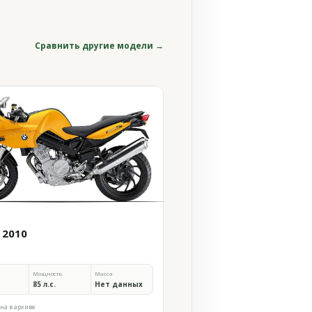
Сравнить другие модели →
 2010
Мощность
Масса
85 л.с.
Нет данных
на в архиве