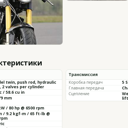
актеристики
Трансмиссия
lel twin, push rod, hydraulic
Коробка передач
5 
r, 2 valves per cylinder
Главная передача
Cha
c / 58.6 cu in
Сцепление
We
 79 mm
lif
kW / 80 hp @ 6500 rpm
 / 9.2 kgf-m / 65 ft-lb @
 rpm
ric