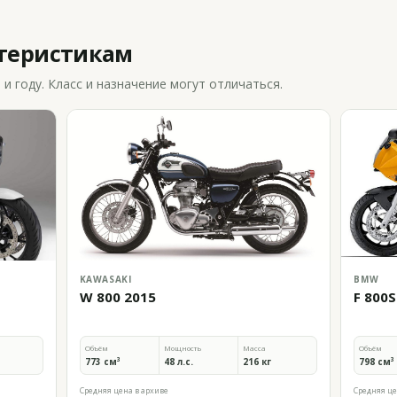
ктеристикам
 году. Класс и назначение могут отличаться.
KAWASAKI
BMW
W 800 2015
F 800S
Объём
Мощность
Масса
Объём
773 см³
48 л.с.
216 кг
798 см³
Средняя цена в архиве
Средняя це