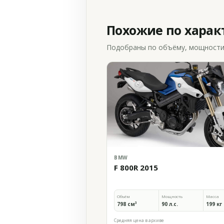
Похожие по хара
Подобраны по объёму, мощности и
BMW
F 800R 2015
Объём
Мощность
Масса
798 см³
90 л.с.
199 кг
Средняя цена в архиве