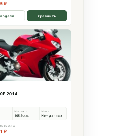
5 ₽
 модели
Сравнить
00F 2014
Мощность
Масса
105,9 л.с.
Нет данных
на в архиве
1 ₽