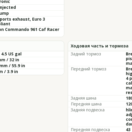
ronic
injected
sump
ports exhaust, Euro 3
liant
on Commando 961 Caf Racer
Ходовая часть и тормоза
/ 4.5 US gal
Задний тормоз
Br
pi
m / 32 in
ma
mm / 55.9 in
Передний тормоз
Br
 / 3.9 in
hig
4 
ca
ma
re
Задняя шина
18
Передняя шина
12
Задняя подвеска
hli
adj
co
da
Передняя подвеска
43