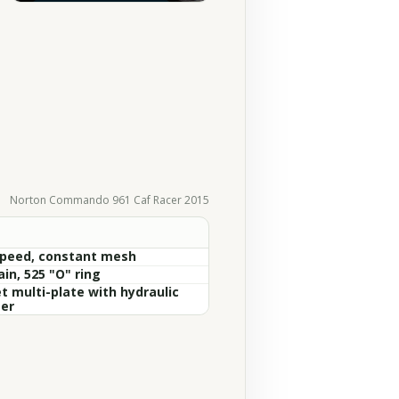
Norton Commando 961 Caf Racer 2015
Speed, constant mesh
in, 525 "O" ring
t multi-plate with hydraulic
ter