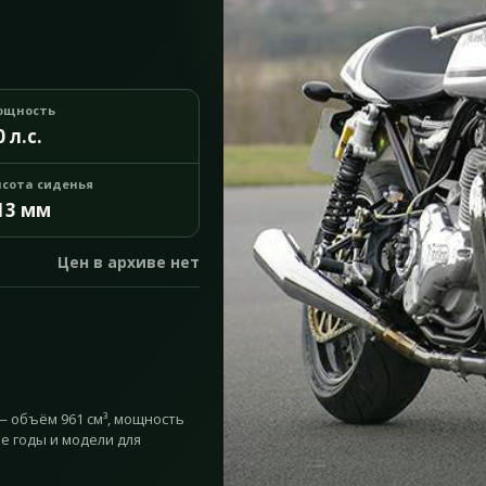
ощность
0 л.с.
сота сиденья
13 мм
Цен в архиве нет
— объём 961 см³, мощность
ие годы и модели для