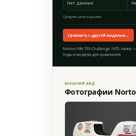
Нет данных
Н
Средняя цена в архиве
Сравнить с другой моделью
→
Norton P86 750 Challenge 1975. Ниже 
годы и модели для сравнения.
ВНЕШНИЙ ВИД
Фотографии Norton