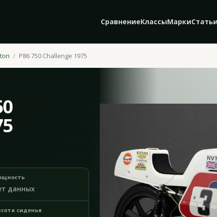
Сравнение
Классы
Марки
Стать
ton
P86 750 Challenge 1975
50
75
ощность
ет данных
сота сиденья