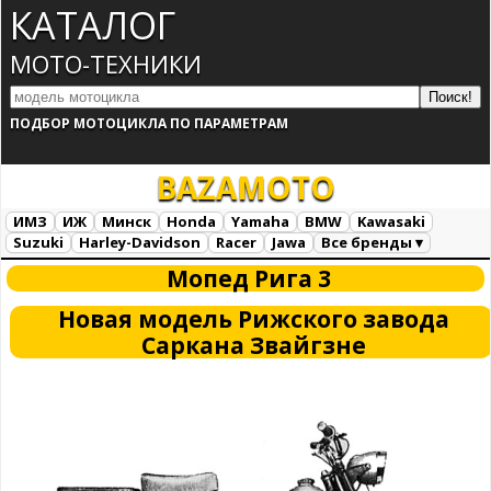
КАТАЛОГ
МОТО-ТЕХНИКИ
ПОДБОР МОТОЦИКЛА ПО ПАРАМЕТРАМ
BAZA
MOTO
ИМЗ
ИЖ
Минск
Honda
Yamaha
BMW
Kawasaki
Suzuki
Harley-Davidson
Racer
Jawa
Все бренды ▾
Все марки
Загрузка...
Мопед Рига 3
Новая модель Рижского завода
Саркана Звайгзне