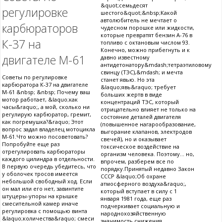
&quot;семьдесят
регулировке
шестого&quot;&nbsp;Какой
автолюбитель не мечтает о
карбюраторов
чудесном порошке или жидкости,
которые превратят бензин А-76 в
К-37 на
топливо с октановым числом 93.
Конечно, можно прибегнуть и к
двигателе М-61
давно известному
антидетонатору&mdash;тетраэтиловому
свинцу (ТЭС),&mdash; и мечта
Советы по регулировке
станет явью. Но эта
карбюратора К-37 на двигателе
&laquo;явь&raquo; требует
М-61 &nbsp; &nbsp; Почему ваш
больших жертв в виде
мотор работает, &laquo;как
концентраций ТЭС, который
часы&raquo;, а мой, сколько ни
отрицательно влияет не только на
регулирую карбюратор, гремит,
состояние деталей двигателя
как погремушка?&raquo; Этот
(повышенное нагарообразование,
вопрос задал владелец мотоцикла
выгорание клапанов, электродов
М-61.Что можно посоветовать?
свечей), но и оказывает
Попробуйте еще раз
токсическое воздействие на
отрегулировать карбюраторы
организм человека. Поэтому... но,
каждого цилиндра в отдельности.
впрочем, разберем все по
В первую очередь убедитесь, что
порядку.Принятый недавно Закон
у оболочек тросов имеется
СССР &laquo;Об охране
небольшой свободный ход. Если
атмосферного воздуха&raquo;,
он мал или его нет, завинтите
который вступает в силу с 1
штуцеры-упоры на крышке
января 1981 года, еще раз
смесительной камер иначе
подчеркивает социальную и
регулировка с помощью винта
народнохозяйственную
&laquo;количества&raquo; смеси
значимость снижения