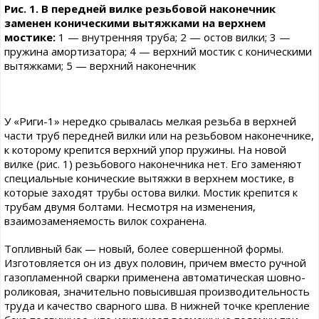
Рис. 1. В передней вилке резьбовой наконечник
заменен коническими вытяжками на верхнем
мостике:
1 — внутренняя труба; 2 — остов вилки; 3 —
пружина амортизатора; 4 — верхний мостик с коническими
вытяжками; 5 — верхний наконечник
У «Риги-1» нередко срывалась мелкая резьба в верхней
части труб передней вилки или на резьбовом наконечнике,
к которому крепится верхний упор пружины. На новой
вилке (рис. 1) резьбового наконечника нет. Его заменяют
специальные конические вытяжки в верхнем мостике, в
которые заходят трубы остова вилки. Мостик крепится к
трубам двумя болтами. Несмотря на изменения,
взаимозаменяемость вилок сохранена.
Топливный бак — новый, более совершенной формы.
Изготовляется он из двух половин, причем вместо ручной
газопламенной сварки применена автоматическая шовно-
роликовая, значительно повысившая производительность
труда и качество сварного шва. В нижней точке крепление