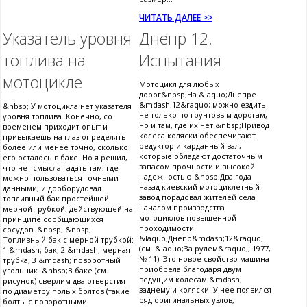
ЧИТАТЬ ДАЛЕЕ >>
Указатель уровня
Днепр 12.
топлива на
Испытания
мотоцикле
Мотоцикл для любых
дорог&nbsp;На &laquo;Днепре
&mdash;12&raquo; можно ездить
&nbsp; У мотоцикла нет указателя
не только по грунтовым дорогам,
уровня топлива. Конечно, со
но и там, где их нет.&nbsp;Привод
временем приходит опыт и
колеса коляски обеспечивают
привыкаешь на глаз определять
редуктор и карданный вал,
более или менее точно, сколько
которые обладают достаточным
его осталось в баке. Но я решил,
запасом прочности и высокой
что нет смысла гадать там, где
надежностью.&nbsp;Два года
можно пользоваться точными
назад киевский мотоциклетный
данными, и дооборудовал
завод порадовал жителей села
топливный бак простейшей
началом производства
мерной трубкой, действующей на
мотоциклов повышенной
принципе сообщающихся
проходимости
сосудов. &nbsp; &nbsp;
&laquo;Днепр&mdash;12&raquo;
Топливный бак с мерной трубкой:
(см. &laquo;За рулем&raquo;, 1977,
1 &mdash; бак; 2 &mdash; мерная
№ 11). Это новое свойство машина
трубка; 3 &mdash; поворотный
приобрела благодаря двум
угольник. &nbsp;В баке (см.
ведущим колесам &mdash;
рисунок) сверлим два отверстия
заднему и коляски. У нее появился
по диаметру полых болтов (такие
ряд оригинальных узлов,
болты с поворотными