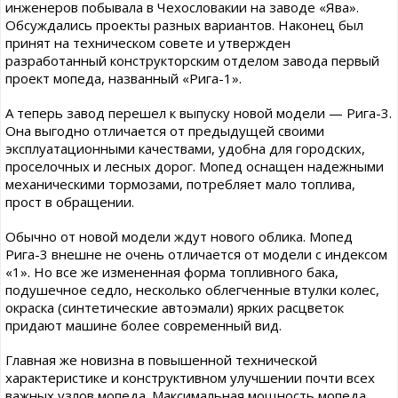
инженеров побывала в Чехословакии на заводе «Ява».
Обсуждались проекты разных вариантов. Наконец был
принят на техническом совете и утвержден
разработанный конструкторским отделом завода первый
проект мопеда, названный «Рига-1».
А теперь завод перешел к выпуску новой модели — Рига-3.
Она выгодно отличается от предыдущей своими
эксплуатационными качествами, удобна для городских,
проселочных и лесных дорог. Мопед оснащен надежными
механическими тормозами, потребляет мало топлива,
прост в обращении.
Обычно от новой модели ждут нового облика. Мопед
Рига-3 внешне не очень отличается от модели с индексом
«1». Но все же измененная форма топливного бака,
подушечное седло, несколько облегченные втулки колес,
окраска (синтетические автоэмали) ярких расцветок
придают машине более современный вид.
Главная же новизна в повышенной технической
характеристике и конструктивном улучшении почти всех
важных узлов мопеда. Максимальная мощность мопеда