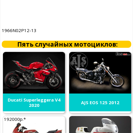
1966N02P12-13
Пять случайных мотоциклов:
Ducati Superleggera V4
AJS EOS 125 2012
2020
192000р.*