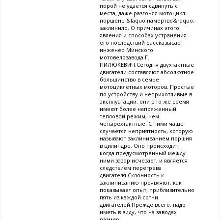
порой не удается сдвинуть с
места, даже разгоняя мотоцикл:
поршень &laquo;намертво&raquo;
заклинило. О причинах этого
явления и способах устранения
его последствий рассказывает
инженер Минского
мотовелозавода Г.
ПИЛЮКЕВИЧ.Сегодня двухтактные
двигатели составляют абсолютное
большинство в семье
мотоциклетных моторов. Простые
по устройству и неприхотливые в
эксплуатации, они в то же время
имеют более напряженный
тепловой режим, чем
четырехтактные. С ними чаще
случается неприятность, которую
называют заклиниванием поршня
в цилиндре. Оно происходит,
когда предусмотренный между
ними зазор исчезает, и является
следствием перегрева
двигателя.Склонность к
заклиниванию проявляют, как
показывает опыт, приблизительно
пять из каждой сотни
двигателей.Прежде всего, надо
иметь в виду, что на заводах
размер...