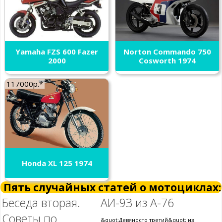
Yamaha FZS 600 Fazer
Norton Commando 750
2000
Cosworth 1974
117000р.*
Honda XL 125 1974
Пять случайных статей о мотоциклах:
Беседа вторая.
АИ-93 из А-76
Советы по
&quot;Девяносто третий&quot; из