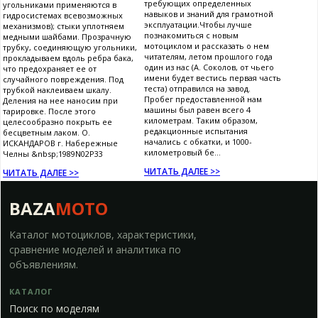
требующих определенных
угольниками применяются в
навыков и знаний для грамотной
гидросистемах всевозможных
эксплуатации.Чтобы лучше
механизмов); стыки уплотняем
познакомиться с новым
медными шайбами. Прозрачную
мотоциклом и рассказать о нем
трубку, соединяющую угольники,
читателям, летом прошлого года
прокладываем вдоль ребра бака,
один из нас (А. Соколов, от чьего
что предохраняет ее от
имени будет вестись первая часть
случайного повреждения. Под
теста) отправился на завод.
трубкой наклеиваем шкалу.
Пробег предоставленной нам
Деления на нее наносим при
машины был равен всего 4
тарировке. После этого
километрам. Таким образом,
целесообразно покрыть ее
редакционные испытания
бесцветным лаком. О.
начались с обкатки, и 1000-
ИСКАНДАРОВ г. Набережные
километровый бе...
Челны &nbsp;1989N02P33
ЧИТАТЬ ДАЛЕЕ >>
ЧИТАТЬ ДАЛЕЕ >>
BAZA
MOTO
Каталог мотоциклов, характеристики,
сравнение моделей и аналитика по
объявлениям.
КАТАЛОГ
Поиск по моделям