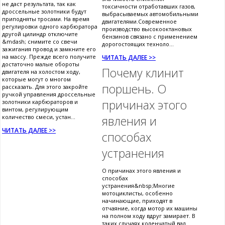
не даст результата, так как
токсичности отработавших газов,
дроссельные золотники будут
выбрасываемых автомобильными
приподняты тросами. На время
двигателями.Современное
регулировки одного карбюратора
производство высокооктановых
другой цилиндр отключите
бензинов связано с применением
&mdash; снимите со свечи
дорогостоящих техноло...
зажигания провод и замкните его
на массу. Прежде всего получите
ЧИТАТЬ ДАЛЕЕ >>
достаточно малые обороты
Почему клинит
двигателя на холостом ходу,
которые могут о многом
поршень. О
рассказать. Для этого закройте
ручкой управления дроссельные
причинах этого
золотники карбюраторов и
винтом, регулирующим
количество смеси, устан...
явления и
ЧИТАТЬ ДАЛЕЕ >>
способах
устранения
О причинах этого явления и
способах
устранения&nbsp;Многие
мотоциклисты, особенно
начинающие, приходят в
отчаяние, когда мотор их машины
на полном ходу вдруг замирает. В
таких случаях коленчатый вал