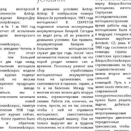
марку &laquo;Восто
мотоциклах, изгот
ред венгерской
В домашних условиях &nbsp;
Серпухове 
шленности &nbsp;
&nbsp; В ноябрьском номере
исследовательским
журнал &laquo;Дер
&laquo;За рулем&raquo; 1985 года
мотоциклостроения
ркер&raquo;
мотоциклист В. СЕКРЕТОВ
время работы над 
л в № 1 за 1961 год
поделился опытом эксплуатации
мотоциклами были 
отчет об испытании
аккумуляторных батарей. Сегодня
и ведущие гонщики в
ели венгерского
он ведет речь об их ремонте в
машинах зарубе
домашних условиях. Как правило,
&mdash; CZ, Jawa, K
ония&raquo;,
аккумуляторная батарея у
1980 году состоялся с
о заводами Чепель в
большинства мотоциклистов
команды страны
те. Этот отчет
служит два-три года, после чего
советских кроссовых
яет тем больший
начинаются поиски новой, на что
&laquo;Восток&raquo; 
то два года назад,
порой уходит немало сил и
соревнованиях на К
пытания мотоцикла
времени. Поскольку ремонт или
социалистических
нония&raquo; модели
сбор отработавших
заняла второе мест
, журнал подверг
мотоциклетных аккумуляторов
сильной чехос
нной, но весьма
пока не организован, они
командой. Путь к э
критике продукцию
скапливаются в гаражах, сараях, а
занял около пяти лет.
тского завода.
то и на балконах. Между тем
современной
ризнаться, мы с
многим из них можно дать вторую
конкурентноспособ
опасением начинали
жизнь, отремонтировав своими
нужно было решить
ания новой
силами. Работа эта, конечно, не
задачи: добитьс
онии&raquo;, памятуя
очень проста, но не так сложна,
мощности, по
тления 1958 года.
чтобы с ней не справился
запрограммиров
шет журнал сейчас.
мотоциклист, самостоятельно
параметры двигател
 более приятно было
обслуживающий машину. Она не
передаточны
ся в обратном;
только выручит вас в трудном
трансмиссии, чтобы
ские болезни&raquo;
положении, но и обогатит новыми
хорошую динамик