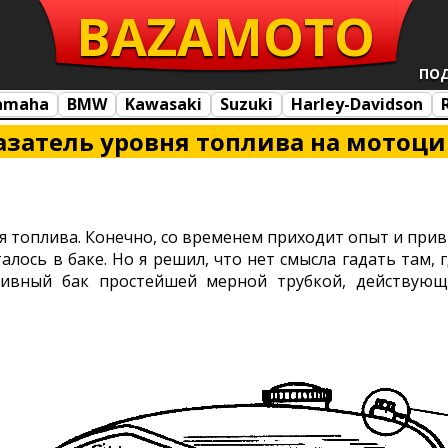
BAZA
MOTO
ПО
amaha
BMW
Kawasaki
Suzuki
Harley-Davidson
азатель уровня топлива на мотоц
я топлива. Конечно, со временем приходит опыт и при
талось в баке. Но я решил, что нет смысла гадать там
ливный бак простейшей мерной трубкой, действую