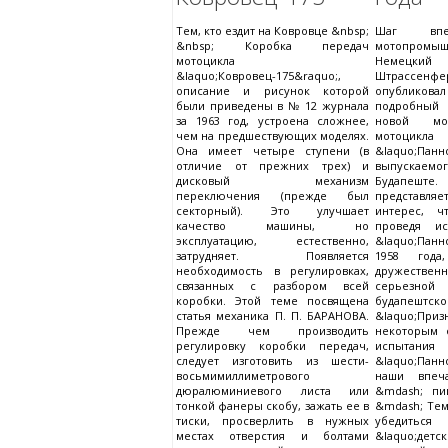
Тем, кто ездит на Ковровце &nbsp;
Шаг впе
&nbsp; Коробка передач
мотопромы
мотоцикла
Немецкий 
&laquo;Ковровец-175&raquo;,
Штрассенфе
описание и рисунок которой
опубликова
были приведены в № 12 журнала
подробный 
за 1963 год, устроена сложнее,
новой мод
чем на предшествующих моделях.
мотоцикла
Она имеет четыре ступени (в
&laquo;Панн
отличие от прежних трех) и
выпускаемог
дисковый механизм
Будапеш
переключения (прежде был
представл
секторный). Это улучшает
интерес, ч
качество машины, но
проведя ис
эксплуатацию, естественно,
&laquo;Пан
затрудняет. Появляется
1958 года
необходимость в регулировках,
дружестве
связанных с разбором всей
серьезной 
коробки. Этой теме посвящена
будапеш
статья механика П. П. БАРАНОВА.
&laquo;П
Прежде чем производить
некоторым 
регулировку коробки передач,
испыт
следует изготовить из шести-
&laquo;Панн
восьмимиллиметрового
наши впеча
дюралюминиевого листа или
&mdash; пи
тонкой фанеры скобу, зажать ее в
&mdash; Тем
тиски, просверлить в нужных
убедить
местах отверстия и болтами
&laquo;дет