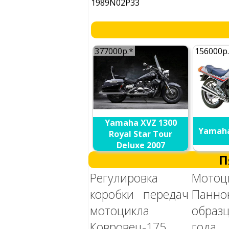
1989N02P33
377000р.*
156000р
Yamaha XVZ 1300
Yamaha
Royal Star Tour
Deluxe 2007
П
Регулировка
Мотоц
коробки передач
Панн
мотоцикла
обра
Ковровец-175
года