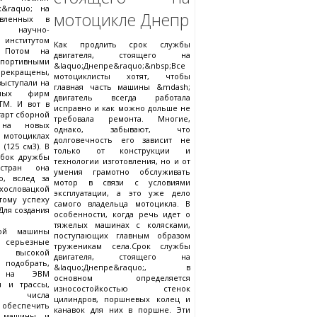
к&raquo; на
мотоцикле Днепр
овленных в
научно-
 институтом
Как продлить срок службы
. Потом на
двигателя, стоящего на
спортивными
&laquo;Днепре&raquo;&nbsp;Все
прекращены,
мотоциклисты хотят, чтобы
ыступали на
главная часть машины &mdash;
жных фирм
двигатель всегда работала
TM. И вот в
исправно и как можно дольше не
тарт сборной
требовала ремонта. Многие,
 на новых
однако, забывают, что
 мотоциклах
долговечность его зависит не
(125 см3). В
только от конструкции и
убок дружбы
технологии изготовления, но и от
 стран она
умения грамотно обслуживать
о, вслед за
мотор в связи с условиями
ловацкой
эксплуатации, а это уже дело
тому успеху
самого владельца мотоцикла. В
 Для создания
особенности, когда речь идет о
тяжелых машинах с колясками,
ной машины
поступающих главным образом
 серьезные
труженикам села.Срок службы
я высокой
двигателя, стоящего на
добрать,
&laquo;Днепре&raquo;, в
ав на ЭВМ
основном определяется
я и трассы,
износостойкостью стенок
е числа
цилиндров, поршневых колец и
 обеспечить
канавок для них в поршне. Эти
у машины и