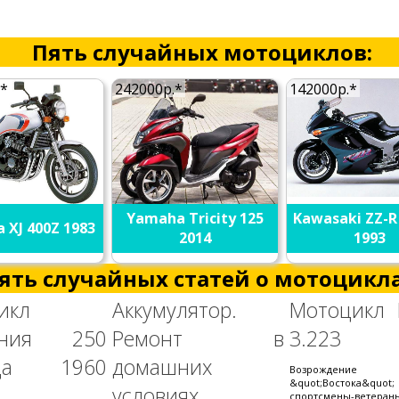
Пять случайных мотоциклов:
.*
242000р.*
142000р.*
Yamaha Tricity 125
Kawasaki ZZ-R
 XJ 400Z 1983
2014
1993
ять случайных статей о мотоцикла
икл
Аккумулятор.
Мотоцикл 
ония 250
Ремонт в
3.223
зца 1960
домашних
Возрождение
&quot;Востока&quot;
условиях
спортсмены-ветер