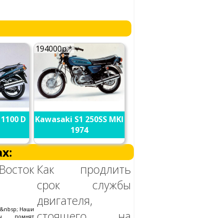
194000р.*
 1100 D
Kawasaki S1 250SS MKI
1974
х:
Восток
Как продлить
срок службы
двигателя,
 &nbsp; Наши
стоящего на
аны помнят