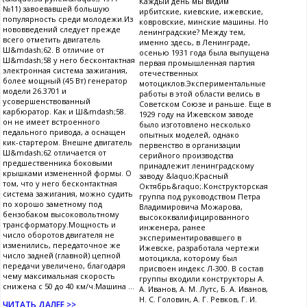
Каждый день мы видим
№11) завоевавшей большую
ирбитские, киевские, ижевские,
популярность среди молодежи.Из
ковровские, минские машины. Но
нововведений следует прежде
ленинградские? Между тем,
всего отметить двигатель
именно здесь, в Ленинграде,
Ш&mdash;62. В отличие от
осенью 1931 года была выпущена
Ш&mdash;58 у него бесконтактная
первая промышленная партия
электронная система зажигания,
отечественных
более мощный (45 Вт) генератор
мотоциклов.Экспериментальные
модели 26.3701 и
работы в этой области велись в
усовершенствованный
Советском Союзе и раньше. Еще в
карбюратор. Как и Ш&mdash;58.
1929 году на Ижевском заводе
он не имеет встроенного
было изготовлено несколько
педального привода, а оснащен
опытных моделей, однако
кик-стартером. Внешне двигатель
первенство в организации
Ш&mdash;62 отличается от
серийного производства
предшественника боковыми
принадлежит ленинградскому
крышками измененной формы. О
заводу &laquo;Красный
том, что у него бесконтактная
Октябрь&raquo;.Конструкторская
система зажигания, можно судить
группа под руководством Петра
по хорошо заметному под
Владимировича Можарова,
бензобаком высоковольтному
высококвалифицированного
трансформатору.Мощность и
инженера, ранее
число оборотов двигателя не
экспериментировавшего в
изменились, передаточное же
Ижевске, разработала чертежи
число задней (главной) цепной
мотоцикла, которому был
передачи увеличено, благодаря
присвоен индекс Л-300. В состав
чему максимальная скорость
группы входили конструкторы А.
снижена с 50 до 40 км/ч.Машина ...
А. Иванов, А. М. Лутс, Б. А. Иванов,
Н. С. Головин, А. Г. Ревков, Г. И.
ЧИТАТЬ ДАЛЕЕ >>