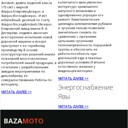
коленчатого вала увеличен
&mdash; девять моделей класса
моторесурс кривошипно-
175 см3 с маркой
шатунного механизма и
&laquo;Ковровец&raquo; и
одновременно упрощен его
&laquo;Восход&raquo;. И вот
ремонт. Биметаллические
юбилейный, десятый по счету
цилиндры (алюминиевая рубашка
&laquo;Восход&mdash;3&raquo;.
и чугунная гильза) позволили
Ковровский завод имени В. А.
значительно снизить по
Дегтярева- недавно закончил
сравнению с прежними
всесторонние испытания новой
цельными чугунными
дорожной машины и вскоре
теплонапряженность поршневой
приступает к ее серийному
группы и обеспечить ее
производству.В основе
работоспособность при
конструкторских решений анализ
длительной езде в тяжелых
пожеланий многочисленных
дорожных условиях.И вполне
потребителей нашей продукции, в
естественно желание у
сочетании с разработанными
владельцев мотоцикл...
заводом мероприятиями по
дальнейшему ее
ЧИТАТЬ ДАЛЕЕ >>
совершенствованию.Работы по
мотоциклу...
Энергоснабжение
ЧИТАТЬ ДАЛЕЕ >>
Явы
ЧИТАТЬ ДАЛЕЕ >>
BAZA
MOTO