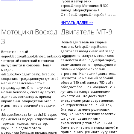
Гусев и автор этих
строк.&nbsp;Мотоцикл Л-300
завода &laquo;Красный
Октябрь&raquo;.&nbsp;Сейчас ...
ЧИТАТЬ ДАЛЕЕ >>
Мотоцикл Восход
Двигатель МТ-9
3
Новый двигатель на старые
машины&nbsp;&nbsp;Более
десяти лет назад киевский завод
Встречая новый
перешел на выпуск мотоциклов
&quot;Восход&quot;&nbsp;&nbsp;Каждый
семейства &laquo;Днепр&raquo;,
четвертый советский мотоцикл
отличающегося от предыдущего
выпускается в Коврове. Новая
главным образом силовым
модель
агрегатом. Нынешний двигатель,
&laquo;Восход&mdash;3&raquo;
несмотря на меньший рабочий
сохранила традиционную для этой
объем (650 см8 вместо 750 см3),
марки преемственность с
обладает большей мощностью и
предыдущими. Она получила
лучшими эксплуатационными
новые бензобак, систему впуска,
качествами. Это достигнуто
задние амортизаторы, привод
внедрением ряда современных
управления &laquo;газом&raquo;
конструктивных решений. Так,
и демпфер вторичной передачи.
благодаря замене роликовых
На
подшипников в нижних головках
&laquo;Восходе&mdash;3&raquo;
шатунов подшипниками
применены модернизированные
скольжения (автомобильными
тормоза, колеса, генератор,
биметаллическими вкладышами) и
улучшено седло.У этого
применению цельного чугунного
мотоцикла большая предыстория