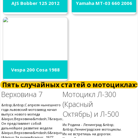
AJS Bobber 125 2012
Yamaha MT-03 660 2006
Vespa 200 Cosa 1988
Пять случайных статей о мотоциклах:
Верховина 7
Мотоцикл Л-300
(Красный
&nbsp;&nbsp;С апреля нынешнего
года львовский мотозавод начал
Октябрь) и Л-500
выпуск нового мопеда
&laquo;Верховина&mdash;7&raquo;.
Он представляет собой
Их Родина - Ленинград &nbsp;
дальнейшее развитие модели
&nbsp;Ленинградские мотоциклы.
&laquo;Верховина&mdash;6&raquo;
Их не встретишь на дорогах.
(&laquo;За рулем&raquo;, 1977