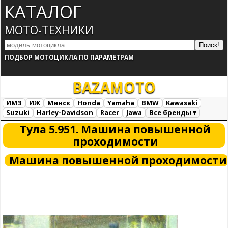
КАТАЛОГ
МОТО-ТЕХНИКИ
ПОДБОР МОТОЦИКЛА ПО ПАРАМЕТРАМ
BAZA
MOTO
ИМЗ
ИЖ
Минск
Honda
Yamaha
BMW
Kawasaki
Suzuki
Harley-Davidson
Racer
Jawa
Все бренды ▾
Все марки
Загрузка...
Тула 5.951. Машина повышенной
проходимости
Машина повышенной проходимости