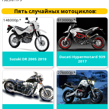
Пять случайных мотоциклов:
148000р.*
813000р.*
Ducati Hypermotard 939
Suzuki DR 200S 2018
2017
276000р.*