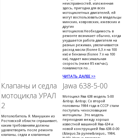
неисправностей, изложенная
здесь, пригодна для всех
мотоциклетных двигателей, ей
могут воспользоваться владельцы
минских, ковровских, ижевских и
других
мотоциклов.Необходимость в
ремонте возникает обычно, когда
ухудшается работа двигателя на
разных режимах, увеличивается
расход масла (более 0,3 л на 100
км) и бензина (более 7 л на 100
км), падает максимальная
скорость (ниже 85 км/час),
появляются по...
ЧИТАТЬ ДАЛЕЕ >>
Клапаны и седла
Jawa 638-5-00
мотоцикла УРАЛ
Мотоцикл Ява 638 модель 5-00
&nbsp; &nbsp; Со второй
2
половины 1984 года в СССР стали
поступать чехословацкие
мотоциклы . Это модель
Мотолюбитель Я. Манушкин из
переходная между хорошо
Ростовской области спрашивает,
известной машиной Ява-634 и
каким требованиям должны
новой конструкцией Ява-638-0-00
удовлетворять после ремонта
(&laquo;За рулем&raquo;, 1984,
клапаны, седла и клапанные
№10). Новые двигатель,