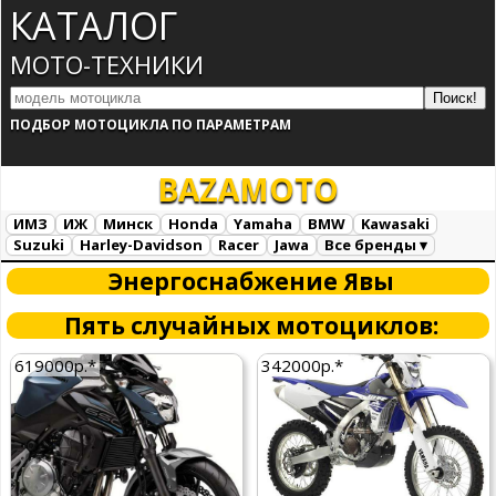
КАТАЛОГ
МОТО-ТЕХНИКИ
ПОДБОР МОТОЦИКЛА ПО ПАРАМЕТРАМ
BAZA
MOTO
ИМЗ
ИЖ
Минск
Honda
Yamaha
BMW
Kawasaki
Suzuki
Harley-Davidson
Racer
Jawa
Все бренды ▾
Все марки
Загрузка...
Энергоснабжение Явы
Пять случайных мотоциклов:
619000р.*
342000р.*