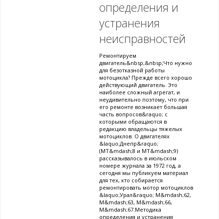
определения и
устранения
неисправностей
Ремонтируем
двигатель&nbsp;&nbsp;Что нужно
для безотказной работы
мотоцикла? Прежде всего хорошо
действующий двигатель. Это
наиболее сложный агрегат, и
неудивительно поэтому, что при
его ремонте возникает большая
часть вопросов&raquo; с
которыми обращаются в
редакцию владельцы тяжелых
мотоциклов. О двигателях
&laquo;Днепр&raquo;
(МТ&mdash;8 и МТ&mdash;9)
рассказывалось в июльском
номере журнала за 1972 год, а
сегодня мы публикуем материал
для тех, кто собирается
ремонтировать мотор мотоциклов
&laquo;Урал&raquo; М&mdash;62,
М&mdash;63, М&mdash;66,
М&mdash;67.Методика
определения и устранения