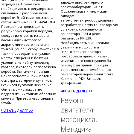
заводом автотракторного
затрудняет. Появляется
электрооборудования в г.
необходимость в регулировках,
Орджоникидзе и калужским
связанных с разбором всей
заводом
коробки. Этой теме посвящена
автомотоэлектрооборудования
статья механика П. П. БАРАНОВА.
разработали новую генераторную
Прежде чем производить
установку, состоящую из
регулировку коробки передач,
генератора Г424 и реле-
следует изготовить из шести-
регулятора РР-330.
восьмимиллиметрового
Необходимость значительно
дюралюминиевого листа или
увеличить мощность и
тонкой фанеры скобу, зажать ее в
надежность генератора
тиски, просверлить в нужных
потребовала принципиально
местах отверстия и болтами
изменить его конструкцию.За
укрепить на ней ту половину
основу был принят принцип
картера, в которой расположена
современных автомобильных
коробка. Выяснение причин
генераторов переменного тока.
неисправностей начинается с
Как и они, Г424 &mdash;
осмотра шестерен и кулачков.
трехфазный...
Если края кулачков несколько
сбиты, можно аккуратно
ЧИТАТЬ ДАЛЕЕ >>
подровнять их тонким обрезным
Ремонт
камнем. При этом надо следить,
чтобы...
двигателя
ЧИТАТЬ ДАЛЕЕ >>
мотоцикла.
Методика