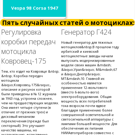
Vespa 98 Corsa 1947
Пять случайных статей о мотоциклах:
Регулировка
Генератор Г424
коробки передач
Новый генератор для тяжелых
мотоциклов&nbsp;В прошлом году
мотоцикла
ирбитский и киевский
мотоциклетные заводы начали
Ковровец-175
выпускать модернизированные
модели своих машин &mdash;
&laquo;Урал&raquo; М&mdash;67
Тем, кто ездит на Ковровце &nbsp;
и &laquo;Днепр&raquo;
&nbsp; Коробка передач
МТ&mdash;10. Главной их
мотоцикла
особенностью является
&laquo;Ковровец-175&raquo;,
применение 12-вольтового
описание и рисунок которой
(вместо 6-вольто-вого)
были приведены в № 12 журнала
электрооборудования. Общая
за 1963 год, устроена сложнее,
мощность всех потребителей
чем на предшествующих моделях.
тока возросла почти вдвое
Она имеет четыре ступени (в
благодаря применению более
отличие от прежних трех) и
совершенной осветительной и
дисковый механизм
светосигнальной аппаратуры с
переключения (прежде был
лампами большей мощности. Для
секторный). Это улучшает
обеспечения их питания
качество машины, но
НИИАвтоприборов совместно с
эксплуатацию, естественно,