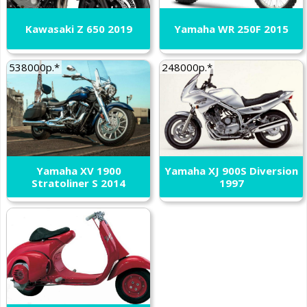
Kawasaki Z 650 2019
Yamaha WR 250F 2015
538000р.*
248000р.*
Yamaha XV 1900
Yamaha XJ 900S Diversion
Stratoliner S 2014
1997