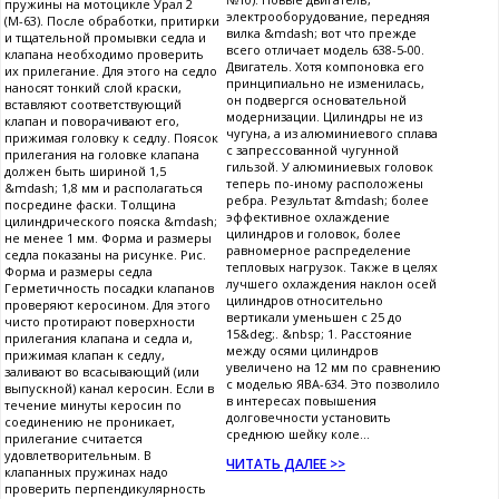
пружины на мотоцикле Урал 2
электрооборудование, передняя
(М-63). После обработки, притирки
вилка &mdash; вот что прежде
и тщательной промывки седла и
всего отличает модель 638-5-00.
клапана необходимо проверить
Двигатель. Хотя компоновка его
их прилегание. Для этого на седло
принципиально не изменилась,
наносят тонкий слой краски,
он подвергся основательной
вставляют соответствующий
модернизации. Цилиндры не из
клапан и поворачивают его,
чугуна, а из алюминиевого сплава
прижимая головку к седлу. Поясок
с запрессованной чугунной
прилегания на головке клапана
гильзой. У алюминиевых головок
должен быть шириной 1,5
теперь по-иному расположены
&mdash; 1,8 мм и располагаться
ребра. Результат &mdash; более
посредине фаски. Толщина
эффективное охлаждение
цилиндрического пояска &mdash;
цилиндров и головок, более
не менее 1 мм. Форма и размеры
равномерное распределение
седла показаны на рисунке. Рис.
тепловых нагрузок. Также в целях
Форма и размеры седла
лучшего охлаждения наклон осей
Герметичность посадки клапанов
цилиндров относительно
проверяют керосином. Для этого
вертикали уменьшен с 25 до
чисто протирают поверхности
15&deg;. &nbsp; 1. Расстояние
прилегания клапана и седла и,
между осями цилиндров
прижимая клапан к седлу,
увеличено на 12 мм по сравнению
заливают во всасывающий (или
с моделью ЯВА-634. Это позволило
выпускной) канал керосин. Если в
в интересах повышения
течение минуты керосин по
долговечности установить
соединению не проникает,
среднюю шейку коле...
прилегание считается
удовлетворительным. В
ЧИТАТЬ ДАЛЕЕ >>
клапанных пружинах надо
проверить перпендикулярность