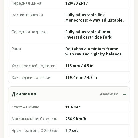
Передняя шина
120/70 ZR17
Задняя подвеска
Fully adjustable link
Monocross; 4-way adjustable,
Передняя подвеска
Fully adjustable 41 mm
inverted cartridge fork,
Рама
Deltabox aluminium frame
with revised rigidity balance
Ход передней подвески
115 mm / 4.5 in
Ход задней подвески
119.4 mm / 4.7 in
Динамика
4 параметра
Старт на Милю
11.6 sec
Максимальная Скорость
256.9 km/h
Время разгона 0-200 км/ч
9.7 sec