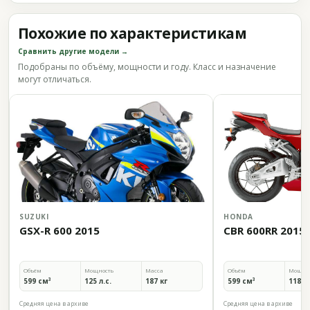
Похожие по характеристикам
Сравнить другие модели →
Подобраны по объёму, мощности и году. Класс и назначение
могут отличаться.
SUZUKI
HONDA
GSX-R 600 2015
CBR 600RR 2015
Объём
Мощность
Масса
Объём
Мощно
599 см³
125 л.с.
187 кг
599 см³
118 л.
Средняя цена в архиве
Средняя цена в архиве