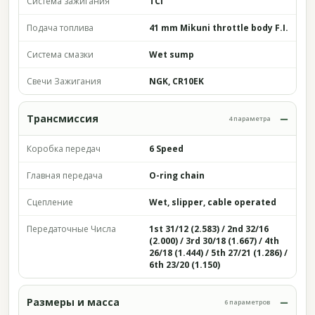
Система зажигания
TCI
Подача топлива
41 mm Mikuni throttle body F.I.
Система смазки
Wet sump
Свечи Зажигания
NGK, CR10EK
Трансмиссия
4 параметра
Коробка передач
6 Speed
Главная передача
O-ring chain
Сцепление
Wet, slipper, cable operated
Передаточные Числа
1st 31/12 (2.583) / 2nd 32/16
(2.000) / 3rd 30/18 (1.667) / 4th
26/18 (1.444) / 5th 27/21 (1.286) /
6th 23/20 (1.150)
Размеры и масса
6 параметров