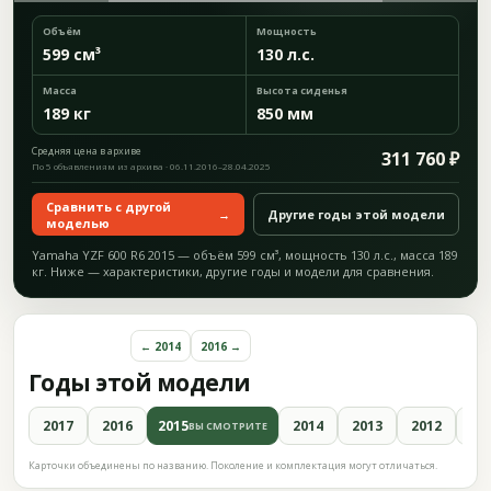
Объём
Мощность
599 см³
130 л.с.
Масса
Высота сиденья
189 кг
850 мм
Средняя цена в архиве
311 760 ₽
По 5 объявлениям из архива · 06.11.2016–28.04.2025
Сравнить с другой
→
Другие годы этой модели
моделью
Yamaha YZF 600 R6 2015 — объём 599 см³, мощность 130 л.с., масса 189
кг. Ниже — характеристики, другие годы и модели для сравнения.
← 2014
2016 →
Годы этой модели
2017
2016
2015
2014
2013
2012
20
ВЫ СМОТРИТЕ
Карточки объединены по названию. Поколение и комплектация могут отличаться.