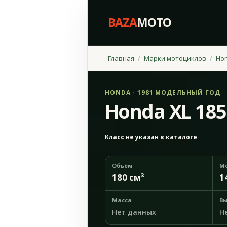
BAZA
MOTO
Главная
Марки мотоциклов
Ho
HONDA · 1981 МОДЕЛЬНЫЙ ГОД
Honda XL 185
Класс не указан в каталоге
Объём
М
180 см³
1
Масса
Вы
Нет данных
Н