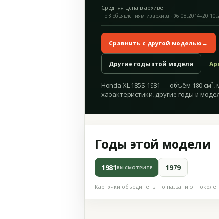
Средняя цена в архиве
По 3 объявлениям из архива · 06.08.2014–20.10.
Сравнить с другой моделью
→
Другие годы этой модели
Ар
Honda XL 185S 1981 — объём 180 см³, 
характеристики, другие годы и модел
Годы этой модели
1981
1979
ВЫ СМОТРИТЕ
Карточки объединены по названию. Поколени