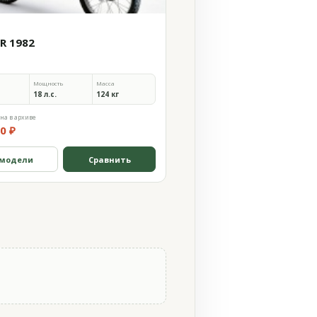
0R 1982
Мощность
Масса
18 л.с.
124 кг
на в архиве
0 ₽
 модели
Сравнить