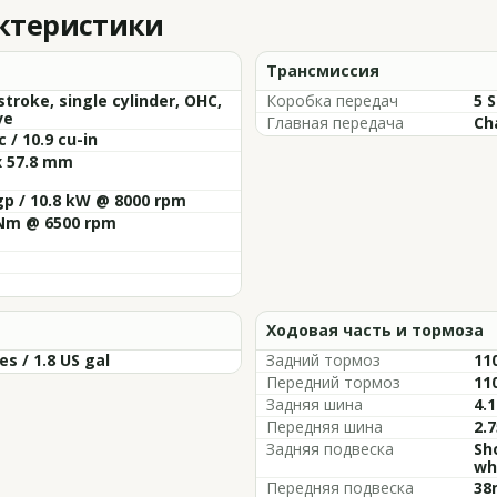
актеристики
Трансмиссия
stroke, single cylinder, OHC,
Коробка передач
5 
ve
Главная передача
Ch
c / 10.9 cu-in
x 57.8 mm
gp / 10.8 kW @ 8000 rpm
 Nm @ 6500 rpm
Ходовая часть и тормоза
res / 1.8 US gal
Задний тормоз
11
Передний тормоз
11
Задняя шина
4.1
Передняя шина
2.7
Задняя подвеска
Sh
wh
Передняя подвеска
38