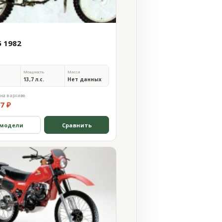
5 1982
Мощность
Масса
13,7 л.с.
Нет данных
на в архиве
7 ₽
 модели
Сравнить