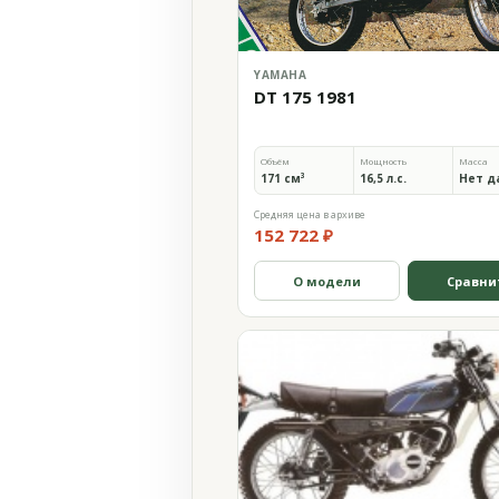
YAMAHA
DT 175 1981
Объём
Мощность
Масса
171 см³
16,5 л.с.
Нет д
Средняя цена в архиве
152 722 ₽
О модели
Сравни