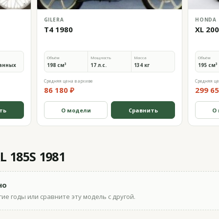
GILERA
HONDA
T4 1980
XL 20
Объём
Мощность
Масса
Объём
анных
198 см³
17 л.с.
134 кг
195 см³
Средняя цена в архиве
Средняя це
86 180 ₽
299 65
ть
О модели
Сравнить
О
 185S 1981
но
ие годы или сравните эту модель с другой.