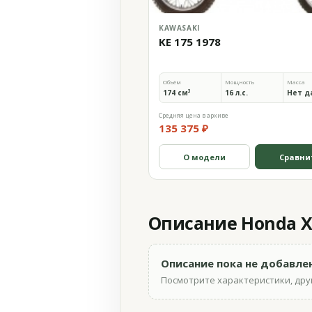
KAWASAKI
KE 175 1978
Объём
Мощность
Масса
174 см³
16 л.с.
Нет д
Средняя цена в архиве
135 375 ₽
О модели
Сравни
Описание Honda XL
Описание пока не добавле
Посмотрите характеристики, друг