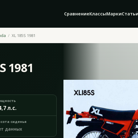
Сравнение
Классы
Марки
Стать
nda
XL 185S 1981
S 1981
ощность
4,7 л.с.
сота сиденья
ет данных