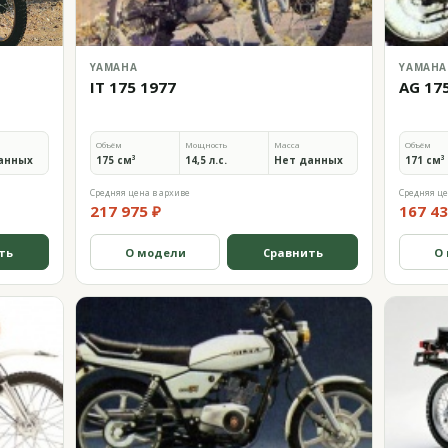
YAMAHA
YAMAHA
IT 175 1977
AG 17
Объём
Мощность
Масса
Объём
анных
175 см³
14,5 л.с.
Нет данных
171 см³
Средняя цена в архиве
Средняя це
217 975 ₽
167 43
ть
О модели
Сравнить
О