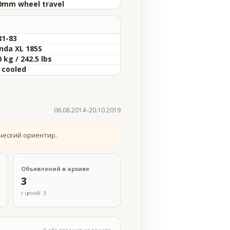
0mm wheel travel
81-83
nda XL 185S
 kg / 242.5 lbs
r cooled
06.08.2014–20.10.2019
ческий ориентир.
Объявлений в архиве
3
с ценой: 3