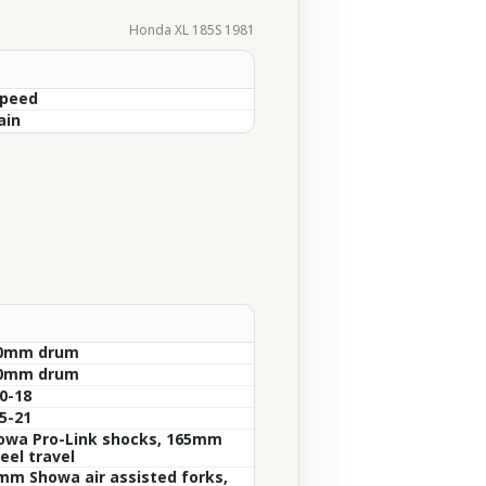
Honda XL 185S 1981
Speed
ain
0mm drum
0mm drum
0-18
5-21
owa Pro-Link shocks, 165mm
eel travel
mm Showa air assisted forks,