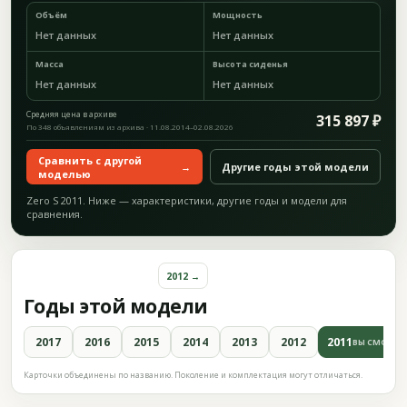
Объём
Мощность
Нет данных
Нет данных
Масса
Высота сиденья
Нет данных
Нет данных
Средняя цена в архиве
315 897 ₽
По 348 объявлениям из архива · 11.08.2014–02.08.2026
Сравнить с другой
→
Другие годы этой модели
моделью
Zero S 2011. Ниже — характеристики, другие годы и модели для
сравнения.
2012 →
Годы этой модели
2017
2016
2015
2014
2013
2012
2011
ВЫ СМОТРИ
Карточки объединены по названию. Поколение и комплектация могут отличаться.