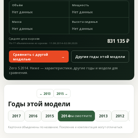
Объём
Мощность
Нет данных
Нет данных
Масса
Высота сиденья
Нет данных
Нет данных
Средняя цена в архиве
831 135 ₽
По 77 объявлениям из архива · 11.08.2014–02.08.2026
Сравнить с другой
→
Другие годы этой модели
моделью
Zero S 2014. Ниже — характеристики, другие годы и модели для
сравнения.
← 2013
2015 →
Годы этой модели
2017
2016
2015
2014
2013
2012
20
ВЫ СМОТРИТЕ
Карточки объединены по названию. Поколение и комплектация могут отличаться.