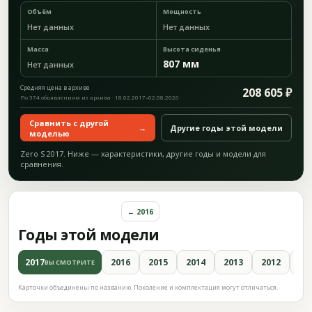
Объём
Мощность
Нет данных
Нет данных
Масса
Высота сиденья
807 мм
Нет данных
Средняя цена в архиве
208 605 ₽
По 374 объявлениям из архива · 18.02.2017–02.08.2026
Сравнить с другой
→
Другие годы этой модели
моделью
Zero S 2017. Ниже — характеристики, другие годы и модели для
сравнения.
← 2016
Годы этой модели
2017
2016
2015
2014
2013
2012
20
ВЫ СМОТРИТЕ
Карточки объединены по названию. Поколение и комплектация могут отличаться.