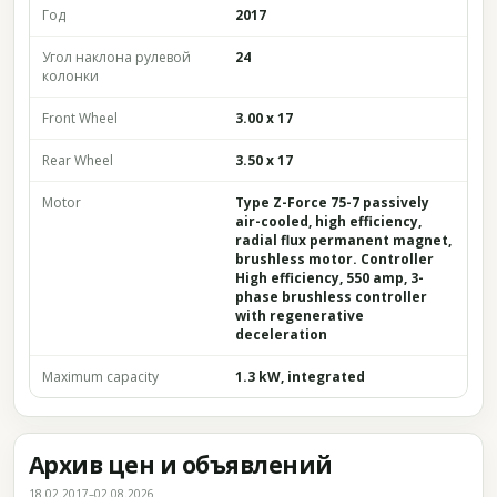
Год
2017
Угол наклона рулевой
24
колонки
Front Wheel
3.00 x 17
Rear Wheel
3.50 x 17
Motor
Type Z-Force 75-7 passively
air-cooled, high efficiency,
radial flux permanent magnet,
brushless motor. Controller
High efficiency, 550 amp, 3-
phase brushless controller
with regenerative
deceleration
Maximum capacity
1.3 kW, integrated
Архив цен и объявлений
18.02.2017–02.08.2026