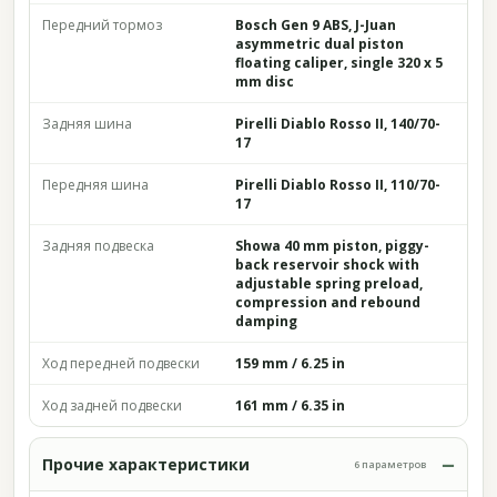
Передний тормоз
Bosch Gen 9 ABS, J-Juan
asymmetric dual piston
floating caliper, single 320 x 5
mm disc
Задняя шина
Pirelli Diablo Rosso II, 140/70-
17
Передняя шина
Pirelli Diablo Rosso II, 110/70-
17
Задняя подвеска
Showa 40 mm piston, piggy-
back reservoir shock with
adjustable spring preload,
compression and rebound
damping
Ход передней подвески
159 mm / 6.25 in
Ход задней подвески
161 mm / 6.35 in
Прочие характеристики
6 параметров