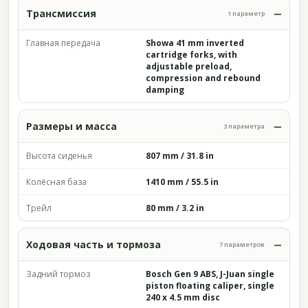
Трансмиссия
1 параметр
Главная передача
Showa 41 mm inverted
cartridge forks, with
adjustable preload,
compression and rebound
damping
Размеры и масса
3 параметра
Высота сиденья
807 mm / 31.8 in
Колёсная база
1410 mm / 55.5 in
Трейл
80 mm / 3.2 in
Ходовая часть и тормоза
7 параметров
Задний тормоз
Bosch Gen 9 ABS, J-Juan single
piston floating caliper, single
240 x 4.5 mm disc