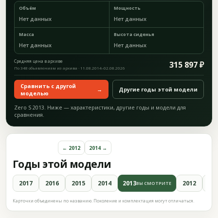
Объём
Мощность
Нет данных
Нет данных
Масса
Высота сиденья
Нет данных
Нет данных
Средняя цена в архиве
315 897 ₽
По 348 объявлениям из архива · 11.08.2014–02.08.2026
Сравнить с другой
→
Другие годы этой модели
моделью
Zero S 2013. Ниже — характеристики, другие годы и модели для
сравнения.
← 2012
2014 →
Годы этой модели
2017
2016
2015
2014
2013
2012
20
ВЫ СМОТРИТЕ
Карточки объединены по названию. Поколение и комплектация могут отличаться.