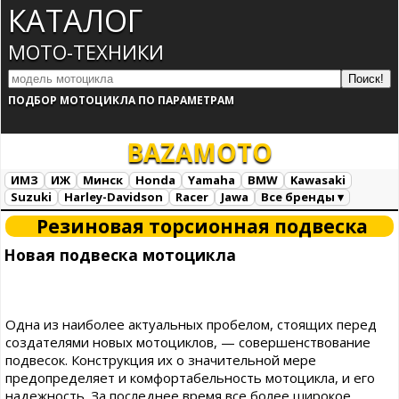
КАТАЛОГ
МОТО-ТЕХНИКИ
ПОДБОР МОТОЦИКЛА ПО ПАРАМЕТРАМ
BAZA
MOTO
ИМЗ
ИЖ
Минск
Honda
Yamaha
BMW
Kawasaki
Suzuki
Harley-Davidson
Racer
Jawa
Все бренды ▾
Все марки
Загрузка...
Резиновая торсионная подвеска
Новая подвеска мотоцикла
Одна из наиболее актуальных пробелом, стоящих перед
создателями новых мотоциклов, — совершенствование
подвесок. Конструкция их о значительной мере
предопределяет и комфортабельность мотоцикла, и его
надежность. За последнее время все более широкое