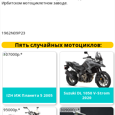
Ирбитском мотоциклетном заводе.
1962N09P23
Пять случайных мотоциклов:
107000р.*
Suzuki DL 1050 V-Strom
IZH ИЖ Планета 5 2005
2020
95000р.*
309000р.*