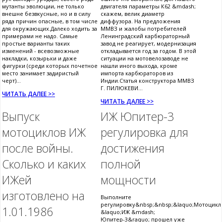
мутанты эволюции, не только
двигателя параметры К62 &mdash;
внешне безвкусные, но и в силу
скажем, велик диаметр
ряда причин опасные, в том числе
диффузора. На предложения
для окружающих.Далеко ходить за
ММВЗ и жалобы потребителей
примерами не надо. Самые
Ленинградский карбюраторный
простые варианты таких
завод не реагирует, модернизация
изменений - всевозможные
откладывается год за годом. В этой
накладки, козырьки и даже
ситуации на мотовелозаводе не
фигурки (среди которых почетное
нашли иного выхода, кроме
место занимает задиристый
импорта карбюраторов из
черт)...
Индии.Статья конструктора ММВЗ
Г. ПИЛЮКЕВИ...
ЧИТАТЬ ДАЛЕЕ >>
ЧИТАТЬ ДАЛЕЕ >>
Выпуск
ИЖ Юпитер-3
мотоциклов ИЖ
регулировка для
после войны.
достижения
Сколько и каких
полной
ИЖей
мощности
изготовлено на
Выполните
регулировку&nbsp;&nbsp;&laquo;Мотоцикл
1.01.1986
&laquo;ИЖ &mdash;
Юпитер-3&raquo; прошел уже