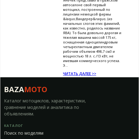
Янечек представил в Пражском
автосалоне свой первый
мотоцикл, построенный по
лицензии немецкой фирмы
&laquo;Вандерер&raquo; (из
начальных слогов этих фамилий,
как известно, родилось название
ЯВА). То была довольно дорогая и
тяжелая машина массой 175 кг,
оснащенная одноцилиндровым
четырехтактным двигателем
рабочим объемом 498,7 см3 и
мощностью 18 л. с./13 кВт, не
имевшая коммерческого успеха.
Э...
ЧИТАТЬ ДАЛЕЕ >>
BAZA
MOTO
Каталог мотоциклов, характеристики,
сравнение моделей и аналитика по
объявлениям.
КАТАЛОГ
Поиск по моделям