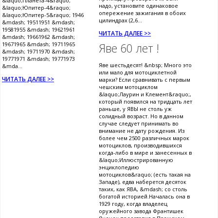
&laquo;Планета-4&raquo;
надо, установите одинаковое
&laquo;Юпитер-4&raquo;
опережение зажигания в обоих
&laquo;Юпитер-5&raquo; 1946
цилиндрах (2,6...
&mdash; 19511951 &mdash;
19581955 &mdash; 19621961
ЧИТАТЬ ДАЛЕЕ >>
&mdash; 19661962 &mdash;
19671965 &mdash; 19711965
Яве 60 лет !
&mdash; 19711970 &mdash;
19771971 &mdash; 19771973
Яве шестьдесят! &nbsp; Много это
&mda...
или мало для мотоциклетной
ЧИТАТЬ ДАЛЕЕ >>
марки? Если сравнивать с первым
чешским мотоциклом
&laquo;Лаурин и Клемент&raquo;,
который появился на тридцать лет
раньше, у ЯВЫ не столь уж
солидный возраст. Но в данном
случае следует принимать во
внимание не дату рождения. Из
более чем 2500 различных марок
мотоциклов, производившихся
когда-либо в мире и занесенных в
&laquo;Иллюстрированную
энциклопедию
мотоциклов&raquo; (есть такая на
Западе), едва наберется десяток
таких, как ЯВА, &mdash; со столь
богатой историей.Началась она в
1929 году, когда владелец
оружейного завода Франтишек