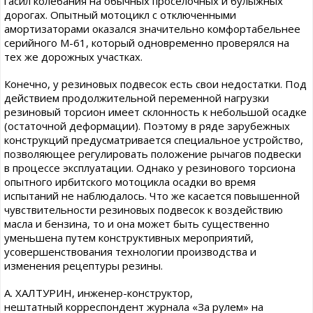
гасил колебания на обычных проселочных и булыжных
дорогах. Опытный мотоцикл с отключенными
амортизаторами оказался значительно комфортабельнее
серийного М-61, который одновременно проверялся на
тех же дорожных участках.
Конечно, у резиновых подвесок есть свои недостатки. Под
действием продолжительной переменной нагрузки
резиновый торсион имеет склонность к небольшой осадке
(остаточной деформации). Поэтому в ряде зарубежных
конструкций предусматривается специальное устройство,
позволяющее регулировать положение рычагов подвески
в процессе эксплуатации. Однако у резинового торсиона
опытного ирбитского мотоцикла осадки во время
испытаний не наблюдалось. Что же касается повышенной
чувствительности резиновых подвесок к воздействию
масла и бензина, то и она может быть существенно
уменьшена путем конструктивных мероприятий,
усовершенствования технологии производства и
изменения рецептуры резины.
А. ХАЛТУРИН, инженер-конструктор,
нештатный корреспондент журнала «За рулем» на