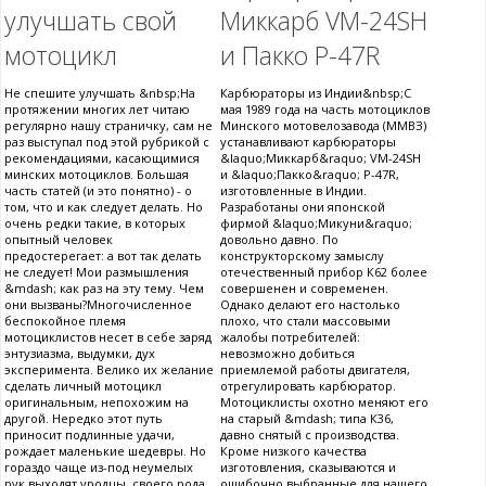
улучшать свой
Миккарб VM-24SH
мотоцикл
и Пакко P-47R
Не спешите улучшать &nbsp;На
Карбюраторы из Индии&nbsp;С
протяжении многих лет читаю
мая 1989 года на часть мотоциклов
регулярно нашу страничку, сам не
Минского мотовелозавода (ММВЗ)
раз выступал под этой рубрикой с
устанавливают карбюраторы
рекомендациями, касающимися
&laquo;Миккарб&raquo; VM-24SH
минских мотоциклов. Большая
и &laquo;Пакко&raquo; P-47R,
часть статей (и это понятно) - о
изготовленные в Индии.
том, что и как следует делать. Но
Разработаны они японской
очень редки такие, в которых
фирмой &laquo;Микуни&raquo;
опытный человек
довольно давно. По
предостерегает: а вот так делать
конструкторскому замыслу
не следует! Мои размышления
отечественный прибор К62 более
&mdash; как раз на эту тему. Чем
совершенен и современен.
они вызваны?Многочисленное
Однако делают его настолько
беспокойное племя
плохо, что стали массовыми
мотоциклистов несет в себе заряд
жалобы потребителей:
энтузиазма, выдумки, дух
невозможно добиться
эксперимента. Велико их желание
приемлемой работы двигателя,
сделать личный мотоцикл
отрегулировать карбюратор.
оригинальным, непохожим на
Мотоциклисты охотно меняют его
другой. Нередко этот путь
на старый &mdash; типа К36,
приносит подлинные удачи,
давно снятый с производства.
рождает маленькие шедевры. Но
Кроме низкого качества
гораздо чаще из-под неумелых
изготовления, сказываются и
рук выходят уродцы, своего рода
ошибочно выбранные для нашего