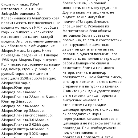
более 5000 км, но полной
Сколько и каких ИЖей
мощности, как я могу судить по
изготовлено на 1.01.1986
Другим таким же машинам, не
&nbsp;Мотоциклист О.
выдает. Какие могут быть
Колесниченко из Алтайского края
причины?&raquo; &mdash;
просит назвать все послевоенные
спрашивает К. Усольцев из
модели мотоцилов ИЖ и сообщть
Магнитогорска.Если обкатка
годы их выпуска и количество
мотоцикла была проведена
изготовленных машин каждой
правильно, то есть в соответствии
модели. За справочными данными
с инструкцией, и заметных
мы обратились в объединение
дефектов двигатель не имеет,
&laquo;Ижмаш&raquo;. Ниже
вероятно, удастся повысить его
приведены сведения на 1 январе
мощность, выполнив следующие
1986 года. Модель Годы выпуска
работы.Выверните свечу и
Количество изготовленных машин
осмотрите. Если на ней много
Год, номер, страница &laquo;За
нагара, значит, в цилиндр
рулем&raquo; с описанием
поступает слишком богатая смесь,
мотоцикла 350&laquo;49&raquo;
и нагар отложился также в камере
&laquo;56&raquo;
сгорания и в выпускных каналах.
&laquo;Юпитера
Снимите цилиндр и удалите нагар
&laquo;Планета&raquo;
с его головки, днища поршня и
&laquo;Планета-2&raquo; &laquo;
выпускных каналов. По
Юпитер-2&raquo;
отпечаткам на прокладке
&laquo;Планета-3&raquo;
цилиндра проверьте, полностью
&laquo;Юпитер-3&raquo;
ли совпадают контуры
&laquo;Планета-спорт&raquo;
перепускных каналов картера и
&laquo;Планета-3-01&raquo;
цилиндра и не перекрывает ли их
&laquo;Планета-3-02&laquo;
прокладка. При необходимости
&laquo;Юпитер-3-01&raquo;
подгоните каналы и
&laquo;Юпитер-3 02&raquo;
прокладку.Проверьте и, если