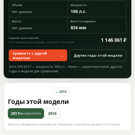
Объём
Мощность
106 л.с.
Нет данных
Масса
Высота сиденья
836 мм
Нет данных
Средняя цена в архиве
1 146 061 ₽
По 51 объявлению из архива · 29.01.2017–31.07.2026
Сравнить с другой
→
Другие годы этой модели
моделью
Zero FXS 2017 — мощность 106 л.с.. Ниже — характеристики, другие
годы и модели для сравнения.
← 2016
Годы этой модели
2017
2016
ВЫ СМОТРИТЕ
Карточки объединены по названию. Поколение и комплектация могут отличаться.