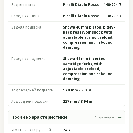
Задняя шина
Pirelli Diablo Rosso II 140/70-17
Передняя шина
Pirelli Diablo Rosso II 110/70-17
Задняя подвеска
Showa 40 mm piston, piggy-
back reservoir shock with
adjustable spring preload,
compression and rebound
damping
Передняя подвеска
Showa 41 mm inverted
cartridge forks, with
adjustable preload,
compression and rebound
damping
Ход передней подвески
17 8 mm / 7.0 in
Ход задней подвески
227 mm / 8.94 in
Прочие характеристики
5 параметров
Угол наклона рулевой
24.4