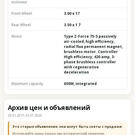
колонки
Front Wheel
3.00 x 17
Rear Wheel
3.50 x 1 7
Motor
Type Z-Force 75-5 passively
air-cooled, high efficiency,
radial flux permanent magnet,
brushless motor. Controller
High efficiency, 420 amp, 3-
phase brushless controller
with regenerative
deceleration
Maximum capacity
650W, integrated
Архив цен и объявлений
29.01.2017–31.07.2026
Это старые объявления; они могут быть сняты с продажи.
Используйте цены только как исторический ориентир.