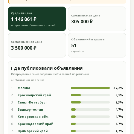
Средняя цена
Самая низкая цена
1 146 061 ₽
305 000 ₽
по архивным объявлениям с ценой
Объявлений в архиве
Самая высокая цена
51
3 500 000 ₽
с ценой: 49
Где публиковали объявления
Распределение ранее собранных объявлений по регионам.
43 объявления из архива
1
Москва
37,2%
2
Красноярский край
9,3%
3
Санкт-Петербург
9,3%
4
Башкортостан
4,7%
5
Кемеровская обл.
4,7%
6
Краснодарский край
4,7%
7
Приморский край
4,7%