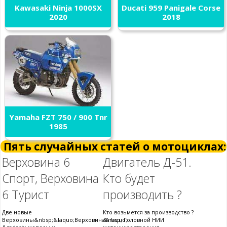
Kawasaki Ninja 1000SX
Ducati 959 Panigale Corse
2020
2018
Yamaha FZT 750 / 900 Tnr
1985
Пять случайных статей о мотоциклах:
Верховина 6
Двигатель Д-51.
Спорт, Верховина
Кто будет
6 Турист
производить ?
Две новые
Кто возьмется за производство ?
Верховины&nbsp;&laquo;Верховина&raquo;
&nbsp; Головной НИИ