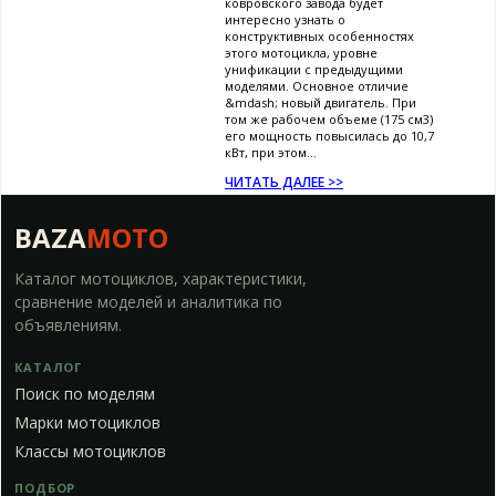
ковровского завода будет
интересно узнать о
конструктивных особенностях
этого мотоцикла, уровне
унификации с предыдущими
моделями. Основное отличие
&mdash; новый двигатель. При
том же рабочем объеме (175 см3)
его мощность повысилась до 10,7
кВт, при этом...
ЧИТАТЬ ДАЛЕЕ >>
BAZA
MOTO
Каталог мотоциклов, характеристики,
сравнение моделей и аналитика по
объявлениям.
КАТАЛОГ
Поиск по моделям
Марки мотоциклов
Классы мотоциклов
ПОДБОР