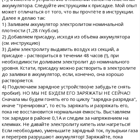
аккумулятора. Следуйте инструкциям к присадке. Мой опыт
может отличаться от того, что вы прочтёте в инструкции.
Далее я делаю так:
1) Заливаем аккумулятор электролитом номинальной
плотности (1,28 г/куб.см).
2) Добавляем присадку, исходя из объёма аккумулятора
(см. инструкцию)
3) Даём электролиту выдавить воздух из секций, а
присадке - раствориться в течении 48 часов (!), при
необходимости доливаем электролит до номинального
уровня. Кстати, присадку можно растворить в электролите
до заливки в аккумулятор, если, конечно, она хорошо
растворяется.
4) Подключаем зарядное устройство(не забудьте снять
пробки!). НО МЫ НЕ БУДЕМ ЕГО ЗАРЯЖАТЬ! НЕ СЕЙЧАС!
Сначала мы будем гонять его по циклу "зарядка-разрядка",
иначе "тренировка", то есть заряжать и разряжать его,
пока не восстановится нормальная ёмкость. Выставляем
ток зарядки в районе 0,1А и следим за напряжением на
клеммах. Не давайте электролиту кипеть или нагреться!
Если необходимо, уменьшите зарядный ток, пузырьки газа
и перегрев разрушают аккумулятор! Заряжайте, пока