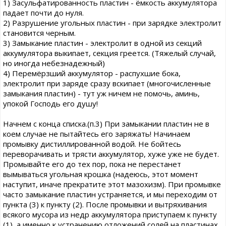
1) Засульфатированность пластин - ёмкость аккумулятора
падает почти до нуля.
2) Разрушение угольных пластин - при зарядке электролит
становится черным.
3) Замыкание пластин - электролит в одной из секций
аккумулятора выкипает, секция греется. (Тяжелый случай,
но иногда небезнадежный)
4) Перемёрзший аккумулятор - распухшие бока,
электролит при заряде сразу вскипает (многочисленные
замыкания пластин) - тут уж ничем не помочь, аминь,
упокой Господь его душу!
Начнем с конца списка.(п.3) При замыкании пластин не в
коем случае не пытайтесь его заряжать! Начинаем
промывку дистиллированной водой. Не бойтесь
переворачивать и трясти аккумулятор, хуже уже не будет.
Промывайте его до тех пор, пока не перестанет
вымываться угольная крошка (надеюсь, этот момент
наступит, иначе прекратите этот мазохизм). При промывке
часто замыкание пластин устраняется, и мы переходим от
пункта (3) к пункту (2). После промывки и вытряхивания
всякого мусора из недр аккумулятора приступаем к пункту
(1), а именно к устранению отложений солей на пластинах