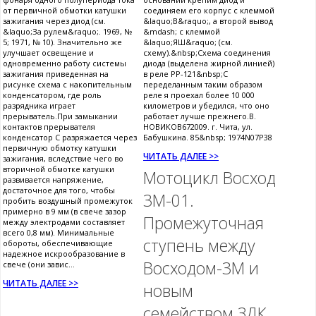
от первичной обмотки катушки
соединяем его корпус с клеммой
зажигания через диод (см.
&laquo;В&raquo;, а второй вывод
&laquo;За рулем&raquo;. 1969, №
&mdash; с клеммой
5; 1971, № 10). Значительно же
&laquo;ЯШ&raquo; (см.
улучшает освещение и
схему).&nbsp;Схема соединения
одновременно работу системы
диода (выделена жирной линией)
зажигания приведенная на
в реле РР-121&nbsp;С
рисунке схема с накопительным
переделанным таким образом
конденсатором, где роль
реле я проехал более 10 000
разрядника играет
километров и убедился, что оно
прерыватель.При замыкании
работает лучше прежнего.В.
контактов прерывателя
НОВИКОВ672009. г. Чита, ул.
конденсатор С разряжается через
Бабушкина. 85&nbsp; 1974N07P38
первичную обмотку катушки
ЧИТАТЬ ДАЛЕЕ >>
зажигания, вследствие чего во
вторичной обмотке катушки
Мотоцикл Восход
развивается напряжение,
достаточное для того, чтобы
3М-01.
пробить воздушный промежуток
примерно в 9 мм (в свече зазор
Промежуточная
между электродами составляет
всего 0,8 мм). Минимальные
ступень между
обороты, обеспечивающие
надежное искрообразование в
Восходом-3М и
свече (они завис...
ЧИТАТЬ ДАЛЕЕ >>
новым
семейством ЗДК