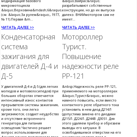
модификаций базового
&laquo;Вайрас&raquo;
микромотоцикла
разрабатывают собственные
&laquo;Верховина&mdash;6&raquo;
конструкции, но до их выпуска
(см. &laquo;За рулем&raquo;, 1977,
далеко. ВНИИмотопром сам не
№ 11).Первая &m...
имеет...
ЧИТАТЬ ДАЛЕЕ >>
ЧИТАТЬ ДАЛЕЕ >>
Конденсаторная
Мотороллер
система
Турист.
зажигания для
Повышение
двигателей Д-4 и
надежности реле
Д-5
РР-121
У двигателей Д-4 и Д-5 (для легких
&nbsp;Надежность реле РР-121,
мопедов и мотовелосипедов) при
применяемого на мотороллерах
больших оборотах отмечается
&laquo;Турист&raquo;, можно
интенсивный износ контактов
намного повысить, если вместо
прерывателя системы зажигания,
контактного реле обратного тока
кроме того, они легко
установить в нем диод Д214Л
загрязняются; создает неудобство
(допустима замена его диодами
и отсутствие встроенного
Д215Л. Д224Л. Д244В. Д3051. Для
генератора для питания
этого удаляем прибор и обрезаем
освещения.Частично решает
выводы его катушки. В
вопрос использование для
освободившемся отверстии на его
фонаря одного полупериода тока
основании крепим диод и