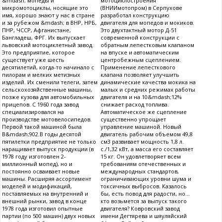
&mdash; мопеды и
мотоциклостроения
микромотоциклы, носящие это
(ВНИИмотопром) в Серпухове
имя, хорошо знают у нас в стране
разработал конструкцию
и за рубежом &mdash; в ВНР, НРБ,
двигателя для мопедов и мокиков.
ПНР, ЧССР, Афганистане,
Это двухтактный мотор Д-51
Бангладеш, ФРГ. Их выпускает
современной конструкции с
львовский мотоциклетный завод.
обратным лепестковым клапаном
Это предприятие, которое
на впуске и автоматическим
существует уже шесть
центробежным сцеплением.
десятилетий, когда-то начинало с
Применение лепесткового
пилорам и мелких метизных
клапана позволяет улучшить
изделий. Их сменили телеги, затем
динамические качества мокика на
сельскохозяйственные машины,
малых и средних режимах работы
позже кузова для автомобильных
двигателя и на 10&mdash;12%
прицепов. С 1960 года завод
снижает расход топлива.
специализировался на
Автоматическое же сцепление
производстве мотовелосипедов.
существенно упрощает
Первой такой машиной была
управление машиной. Новый
В&mdash;902.В годы десятой
двигатель рабочим объемом 49,8
пятилетки предприятие не только
см3 развивает мощность 1,8 л.
наращивает выпуск продукции (в
с./1,32 кВт, а масса его составляет
1978 году изготовлен 2-
15 кг. Он удовлетворяет всем
миллионный мопед), но и
требованиям отечественных и
постоянно осваивает новые
международных стандартов,
машины. Расширяя ассортимент
ограничивающих уровни шума и
моделей и модификаций,
токсичных выбросов. Казалось
поставляемых на внутренний и
бы, есть повод для радости, но...
внешний рынки, завод в конце
кто возьмется за выпуск такого
1978 года изготовил опытные
двигателя? Ковровский завод
партии (по 500 машин) двух новых
имени Дегтярева и шяуляйский