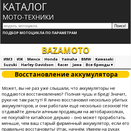
КАТАЛОГ
МОТО-ТЕХНИКИ
ПОДБОР МОТОЦИКЛА ПО ПАРАМЕТРАМ
BAZA
MOTO
ИМЗ
ИЖ
Минск
Honda
Yamaha
BMW
Kawasaki
Suzuki
Harley-Davidson
Racer
Jawa
Все бренды ▾
Все марки
Загрузка...
Восстановление аккумулятора
Может, вы не раз уже слышали, что аккумуляторы не
поддаются восстановлению? Полная чушь и бред! Значит,
руки не там растут! Я лично восстановил несколько убитых
аккумуляторов, и они работали ещё несколько сезонов! Не
отдавайте деньги алчным продавцам на автобарахолках,
не покупайте китайское дерьмо - оно может проработать
меньше, чем ваш старый фирменный аккумулятор, если его
правильно восстановить! Итак, начнём. Имеем на руках