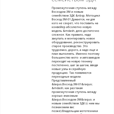
Промежуточная ступень между
Восходом-3М и новым
семейством ЗДК &nbsp; Мотоцикл
Восход-3М-01 Думается, ни для
кого не секрет, что поставить на
конвейер абсолютно новую
модель &mdash; дело достаточно
сложное. Как правило, надо
закупать и монтировать новое
оборудование, реконструировать
старое производство. Это
трудоемко, дорого, а надо еще и
план выполнять. Именно поэтому
большинство мото- и автозаводов
переходят на новую технику
постепенно, шаг за шагом, вводя
новые узлы в серийную
продукцию. Так появляются
переходные модели.
Представляемый
&laquo;Восход-3М-01&raquo;
&mdash; как раз такая
промежуточная ступень между
хорошо знакомым
&laquo;Восходом-3М&raquo; и
новым семейством ЗДК (с ним мы
познакомим вас
позже).Владельцам мототехники