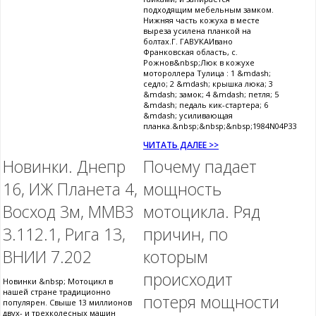
подходящим мебельным замком.
Нижняя часть кожуха в месте
выреза усилена планкой на
болтах.Г. ГАВУКАИвано
Франковская область, с.
Рожнов&nbsp;Люк в кожухе
мотороллера Тулица : 1 &mdash;
седло; 2 &mdash; крышка люка; 3
&mdash; замок; 4 &mdash; петля; 5
&mdash; педаль кик-стартера; 6
&mdash; усиливающая
планка.&nbsp;&nbsp;&nbsp;1984N04P33
ЧИТАТЬ ДАЛЕЕ >>
Новинки. Днепр
Почему падает
16, ИЖ Планета 4,
мощность
Восход 3м, ММВЗ
мотоцикла. Ряд
3.112.1, Рига 13,
причин, по
ВНИИ 7.202
которым
происходит
Новинки &nbsp; Мотоцикл в
нашей стране традиционно
потеря мощности
популярен. Свыше 13 миллионов
двух- и трехколесных машин