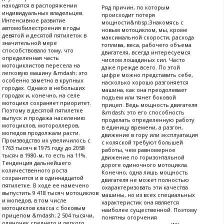
находятся в распоряжении
Ряд причин, по которым
индивидуальных владельцев.
происходит потеря
Интенсивное развитие
мощности&nbsp;Знакомясь с
автомобилестроения в годы
новым мотоциклом, мы, кроме
девятой и десятой пятилеток в
максимальной скорости, расхода
значительной мере
топлива, веса, рабочего объема
способствовало тому, что
двигателя, всегда интересуемся
определенная часть
числом лошадиных сил. Часто
мотоциклистов пересела на
даже прежде всего. По этой
легковую машину &mdash; это
цифре можно представить себе,
особенно заметно в крупных
насколько хорошо разгоняется
городах. Однако в небольших
машина, как она преодолевает
городах и, конечно, на селе
подъем или тянет боковой
мотоцикл сохраняет приоритет.
прицеп. Ведь мощность двигателя
Поэтому в десятой пятилетке
&mdash; это его способность
выпуск и продажа населению
проделать определенную работу
мотоциклов, мотороллеров,
в единицу времени, а разгон,
мопедов продолжали расти.
движение в гору или эксплуатация
Производство их увеличилось с
с коляской требуют большей
1763 тысяч в 1975 году до 2058
работы, чем равномерное
тысяч в 1980-м, то есть на 11%.
движение по горизонтальной
Тенденция дальнейшего
дороге одиночного мотоцикла.
количественного роста
Конечно, одна лишь мощность
сохранится и в одиннадцатой
двигателя не может полностью
пятилетке. В ходе ее намечено
охарактеризовать эти качества
выпустить 9 418 тысяч мотоциклов
машины, но из всех специальных
и мопедов, в том числе
характеристик она является
мотоциклов класса с боковым
наиболее существенной. Поэтому
прицепом &mdash; 2 504 тысячи,
понятны огорчения
одиночек среднего и легкого