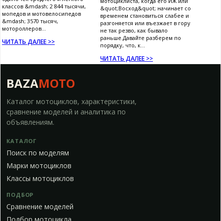
мотоциклиста, когда его ИЖ или
классов &mdash; 2 844 тысячи,
&quot;Восход&quot; начинает со
мопедов и мотовелосипедов
временем становиться слабее и
&mdash; 3570 тысяч,
разгоняется или въезжает в гору
мотороллеров...
не так резво, как бывало
раньше.Давайте разберем по
ЧИТАТЬ ДАЛЕЕ >>
порядку, что, к...
ЧИТАТЬ ДАЛЕЕ >>
BAZA
MOTO
Каталог мотоциклов, характеристики,
сравнение моделей и аналитика по
объявлениям.
КАТАЛОГ
Поиск по моделям
Марки мотоциклов
Классы мотоциклов
ПОДБОР
Сравнение моделей
Подбор мотоцикла