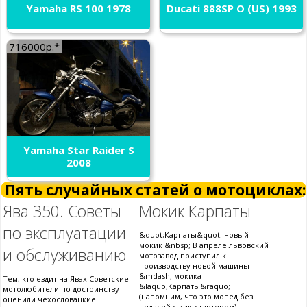
Yamaha RS 100 1978
Ducati 888SP O (US) 1993
716000р.*
Yamaha Star Raider S
2008
Пять случайных статей о мотоциклах:
Ява 350. Советы
Мокик Карпаты
по эксплуатации
&quot;Карпаты&quot; новый
мокик &nbsp; В апреле львовский
и обслуживанию
мотозавод приступил к
производству новой машины
&mdash; мокика
Тем, кто ездит на Явах Советские
&laquo;Карпаты&raquo;
мотолюбители по достоинству
(напомним, что это мопед без
оценили чехословацкие
педалей с кик-стартером),