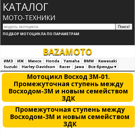
КАТАЛОГ
МОТО-ТЕХНИКИ
ПОДБОР МОТОЦИКЛА ПО ПАРАМЕТРАМ
BAZA
MOTO
ИМЗ
ИЖ
Минск
Honda
Yamaha
BMW
Kawasaki
Suzuki
Harley-Davidson
Racer
Jawa
Все бренды ▾
Все марки
Загрузка...
Мотоцикл Восход 3М-01.
Промежуточная ступень между
Восходом-3М и новым семейством
ЗДК
Промежуточная ступень между
Восходом-3М и новым семейством
ЗДК