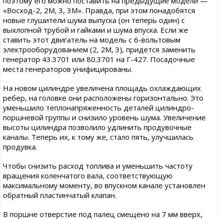
поэтому его можно поставить на предыдущие модели —
«Восход-2, 2М, 3, 3М». Правда, при этом понадобятся
новые глушители шума выпуска (он теперь один) с
выхлопной трубой и гайками и шума впуска. Если же
ставить этот двигатель на модель с 6-вольтовым
электрооборудованием (2, 2М, 3), придется заменить
генератор 43.3701 или 80.3701 на Г-427. Посадочные
места генераторов унифицированы.
На новом цилиндре увеличена площадь охлаждающих
ребер, на головке они расположены горизонтально. Это
уменьшило теплонапряженность деталей цилиндро-
поршневой группы и снизило уровень шума. Увеличение
высоты цилиндра позволило удлинить продувочные
каналы. Теперь их, к тому же, стало пять, улучшилась
продувка.
Чтобы снизить расход топлива и уменьшить частоту
вращения коленчатого вала, соответствующую
максимальному моменту, во впускном канале установлен
обратный пластинчатый клапан.
В поршне отверстие под палец смещено на 7 мм вверх,