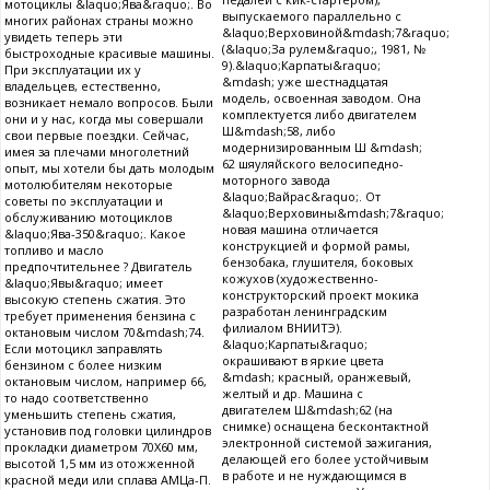
мотоциклы &laquo;Ява&raquo;. Во
выпускаемого параллельно с
многих районах страны можно
&laquo;Верховиной&mdash;7&raquo;
увидеть теперь эти
(&laquo;За рулем&raquo;, 1981, №
быстроходные красивые машины.
9).&laquo;Карпаты&raquo;
При эксплуатации их у
&mdash; уже шестнадцатая
владельцев, естественно,
модель, освоенная заводом. Она
возникает немало вопросов. Были
комплектуется либо двигателем
они и у нас, когда мы совершали
Ш&mdash;58, либо
свои первые поездки. Сейчас,
модернизированным Ш &mdash;
имея за плечами многолетний
62 шяуляйского велосипедно-
опыт, мы хотели бы дать молодым
моторного завода
мотолюбителям некоторые
&laquo;Вайрас&raquo;. От
советы по эксплуатации и
&laquo;Верховины&mdash;7&raquo;
обслуживанию мотоциклов
новая машина отличается
&laquo;Ява-350&raquo;. Какое
конструкцией и формой рамы,
топливо и масло
бензобака, глушителя, боковых
предпочтительнее ? Двигатель
кожухов (художественно-
&laquo;Явы&raquo; имеет
конструкторский проект мокика
высокую степень сжатия. Это
разработан ленинградским
требует применения бензина с
филиалом ВНИИТЭ).
октановым числом 70&mdash;74.
&laquo;Карпаты&raquo;
Если мотоцикл заправлять
окрашивают в яркие цвета
бензином с более низким
&mdash; красный, оранжевый,
октановым числом, например 66,
желтый и др. Машина с
то надо соответственно
двигателем Ш&mdash;62 (на
уменьшить степень сжатия,
снимке) оснащена бесконтактной
установив под головки цилиндров
электронной системой зажигания,
прокладки диаметром 70X60 мм,
делающей его более устойчивым
высотой 1,5 мм из отожженной
в работе и не нуждающимся в
красной меди или сплава АМЦа-П.