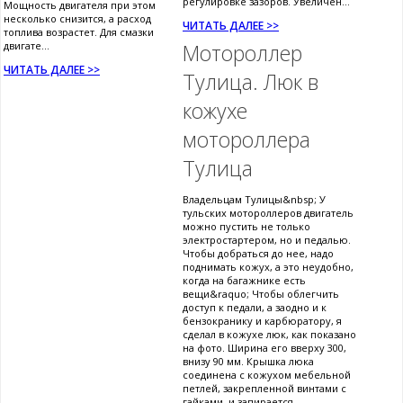
регулировке зазоров. Увеличен...
Мощность двигателя при этом
несколько снизится, а расход
ЧИТАТЬ ДАЛЕЕ >>
топлива возрастет. Для смазки
двигате...
Мотороллер
ЧИТАТЬ ДАЛЕЕ >>
Тулица. Люк в
кожухе
мотороллера
Тулица
Владельцам Тулицы&nbsp; У
тульских мотороллеров двигатель
можно пустить не только
электростартером, но и педалью.
Чтобы добраться до нее, надо
поднимать кожух, а это неудобно,
когда на багажнике есть
вещи&raquo; Чтобы облегчить
доступ к педали, а заодно и к
бензокранику и карбюратору, я
сделал в кожухе люк, как показано
на фото. Ширина его вверху 300,
внизу 90 мм. Крышка люка
соединена с кожухом мебельной
петлей, закрепленной винтами с
гайками, и запирается