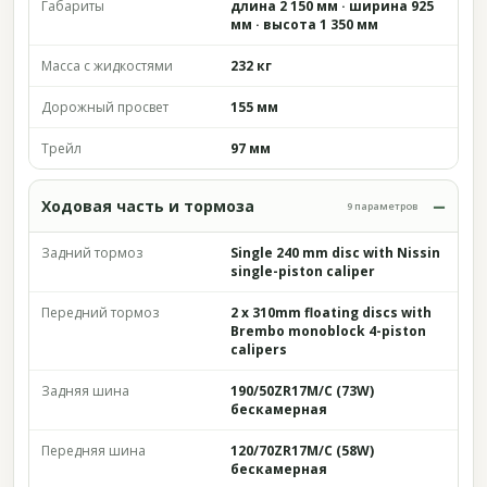
Габариты
длина 2 150 мм · ширина 925
мм · высота 1 350 мм
Масса с жидкостями
232 кг
Дорожный просвет
155 мм
Трейл
97 мм
Ходовая часть и тормоза
9 параметров
Задний тормоз
Single 240 mm disc with Nissin
single-piston caliper
Передний тормоз
2 x 310mm floating discs with
Brembo monoblock 4-piston
calipers
Задняя шина
190/50ZR17M/C (73W)
бескамерная
Передняя шина
120/70ZR17M/C (58W)
бескамерная