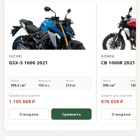
SUZUKI
HONDA
GSX-S 1000 2021
CB 1000R 2021
Объём
Мощность
Масса
Объём
Мощно
998,6 см³
150 л.с.
214 кг
998 см³
143,5 
Средняя цена в архиве
Средняя цена в архиве
1 105 668 ₽
876 658 ₽
О модели
Сравнить
О модели