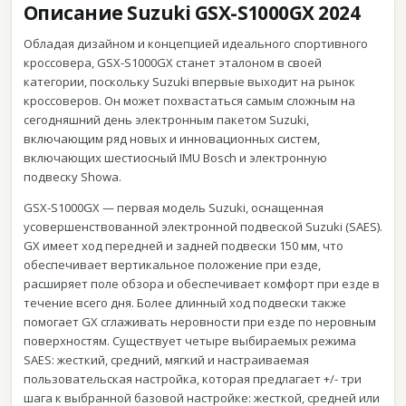
Описание Suzuki GSX-S1000GX 2024
Обладая дизайном и концепцией идеального спортивного
кроссовера, GSX-S1000GX станет эталоном в своей
категории, поскольку Suzuki впервые выходит на рынок
кроссоверов. Он может похвастаться самым сложным на
сегодняшний день электронным пакетом Suzuki,
включающим ряд новых и инновационных систем,
включающих шестиосный IMU Bosch и электронную
подвеску Showa.
GSX-S1000GX — первая модель Suzuki, оснащенная
усовершенствованной электронной подвеской Suzuki (SAES).
GX имеет ход передней и задней подвески 150 мм, что
обеспечивает вертикальное положение при езде,
расширяет поле обзора и обеспечивает комфорт при езде в
течение всего дня. Более длинный ход подвески также
помогает GX сглаживать неровности при езде по неровным
поверхностям. Существует четыре выбираемых режима
SAES: жесткий, средний, мягкий и настраиваемая
пользовательская настройка, которая предлагает +/- три
шага к выбранной базовой настройке: жесткой, средней или