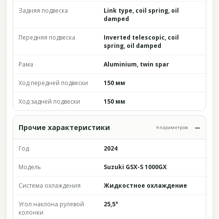
Задняя подвеска
Link type, coil spring, oil
damped
Передняя подвеска
Inverted telescopic, coil
spring, oil damped
Рама
Aluminium, twin spar
Ход передней подвески
150 мм
Ход задней подвески
150 мм
Прочие характеристики
9 параметров
Год
2024
Модель
Suzuki GSX-S 1000GX
Система охлаждения
Жидкостное охлаждение
Угол наклона рулевой
25,5°
колонки