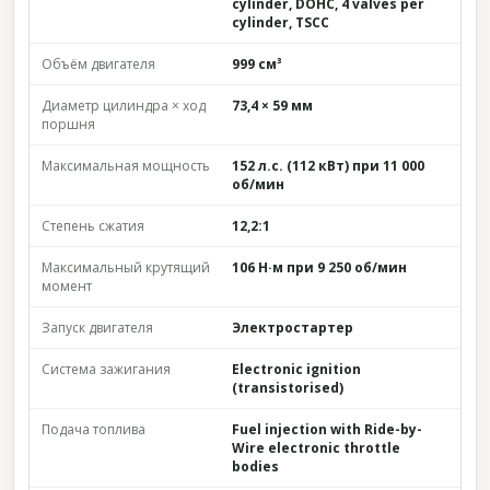
cylinder, DOHC, 4 valves per
cylinder, TSCC
Объём двигателя
999 см³
Диаметр цилиндра × ход
73,4 × 59 мм
поршня
Максимальная мощность
152 л.с. (112 кВт) при 11 000
об/мин
Степень сжатия
12,2:1
Максимальный крутящий
106 Н·м при 9 250 об/мин
момент
Запуск двигателя
Электростартер
Система зажигания
Electronic ignition
(transistorised)
Подача топлива
Fuel injection with Ride-by-
Wire electronic throttle
bodies