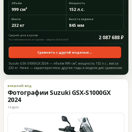
Объём
Мощность
999 см³
152 л.с.
Масса
Высота сиденья
232 кг
845 мм
Средняя цена в архиве
2 087 688 ₽
По 3 объявлениям из архива · собрано 28.04.2025
Сравнить с другой моделью
→
Suzuki GSX-S1000GX 2024 — объём 999 см³, мощность 152 л.с., масса
232 кг. Ниже — характеристики, другие годы и модели для сравнения.
ВНЕШНИЙ ВИД
Фотографии Suzuki GSX-S1000GX
2024
14 фото