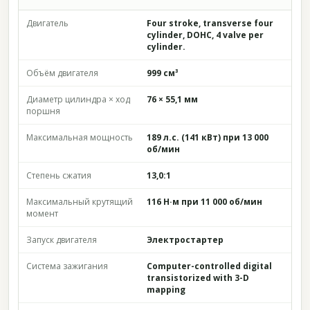
Двигатель
Four stroke, transverse four
cylinder, DOHC, 4 valve per
cylinder.
Объём двигателя
999 см³
Диаметр цилиндра × ход
76 × 55,1 мм
поршня
Максимальная мощность
189 л.с. (141 кВт) при 13 000
об/мин
Степень сжатия
13,0:1
Максимальный крутящий
116 Н·м при 11 000 об/мин
момент
Запуск двигателя
Электростартер
Система зажигания
Computer-controlled digital
transistorized with 3-D
mapping