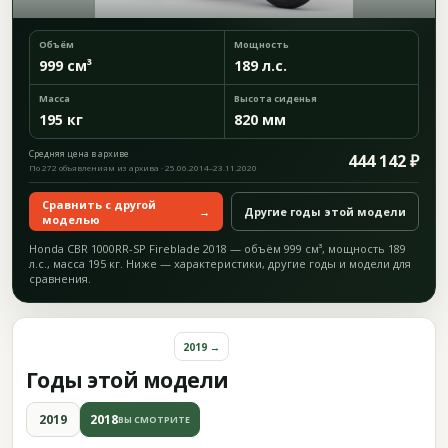
Объём
Мощность
999 см³
189 л.с.
Масса
Высота сиденья
195 кг
820 мм
Средняя цена в архиве
444 142 ₽
По 272 объявлениям из архива · 25.06.2014–23.11.2020
Сравнить с другой
→
Другие годы этой модели
моделью
Honda CBR 1000RR-SP Fireblade 2018 — объём 999 см³, мощность 189
л.с., масса 195 кг. Ниже — характеристики, другие годы и модели для
сравнения.
2019 →
Годы этой модели
2019
2018
ВЫ СМОТРИТЕ