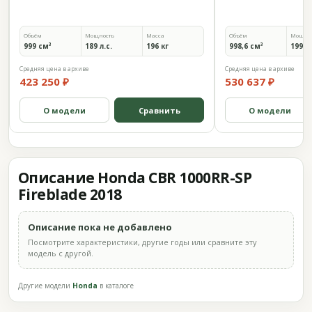
Объём
Мощность
Масса
Объём
Мощно
999 см³
189 л.с.
196 кг
998,6 см³
199,2 
Средняя цена в архиве
Средняя цена в архиве
423 250 ₽
530 637 ₽
О модели
Сравнить
О модели
Описание Honda CBR 1000RR-SP
Fireblade 2018
Описание пока не добавлено
Посмотрите характеристики, другие годы или сравните эту
модель с другой.
Другие модели
Honda
в каталоге