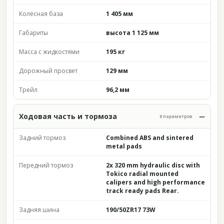
Колёсная база
1 405 мм
Габариты
высота 1 125 мм
Масса с жидкостями
195 кг
Дорожный просвет
129 мм
Трейл
96,2 мм
Ходовая часть и тормоза
8 параметров
Задний тормоз
Combined ABS and sintered
metal pads
Передний тормоз
2x 320 mm hydraulic disc with
Tokico radial mounted
calipers and high performance
track ready pads Rear.
Задняя шина
190/50ZR17 73W