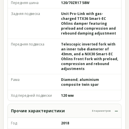
Передняя шина
120/70ZR17 58W
Задняя подвеска
Unit Pro-Link with gas-
charged TTX36 Smart-EC
Ohlins damper featuring
preload and compression and
rebound damping adjustment
Передняя подвеска
Telescopic inverted fork with
an inner tube diameter of
43mm, and a NIX30 Smart-EC
Ohlins Front Fork with preload,
compression and rebound
adjustments
Рама
Diamond; aluminium
composite twin spar
Ход передней подвески
120 мм
Прочие характеристики
8 параметров
Год
2018