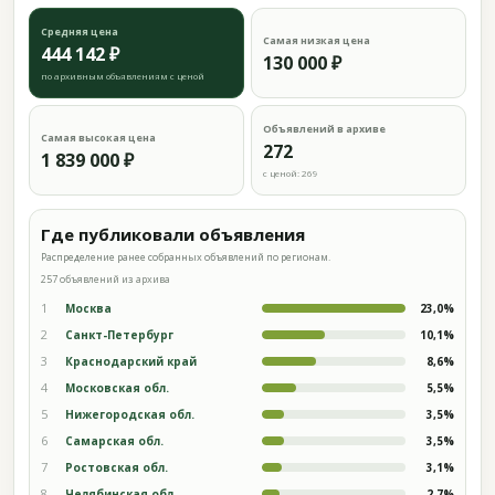
Средняя цена
Самая низкая цена
444 142 ₽
130 000 ₽
по архивным объявлениям с ценой
Объявлений в архиве
Самая высокая цена
272
1 839 000 ₽
с ценой: 269
Где публиковали объявления
Распределение ранее собранных объявлений по регионам.
257 объявлений из архива
1
Москва
23,0%
2
Санкт-Петербург
10,1%
3
Краснодарский край
8,6%
4
Московская обл.
5,5%
5
Нижегородская обл.
3,5%
6
Самарская обл.
3,5%
7
Ростовская обл.
3,1%
8
Челябинская обл.
2,7%