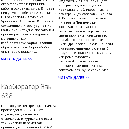
издаваемый в Риге, помещает
его устройство и принципы
материалы для мотоциклистов.
работы основных узлов, &mdash;
Несколько опубликованных на
пишут мотолюбители А. Санников,
его страницах советов инженера
Н. Грачевский и другие из
А. Рибовского мы предлагаем
Ярославской области. &mdash; К
читателям.При помощи
сожалению, литературу по ним
карандашаИз-за частого
найти очень трудно, поэтому мы
ввертывания и вывертывания
просим рассказать в журнале о
свечи зажигания изнашивается
мотоциклетных
резьба в отверстии головки
карбюраторах&raquo;.Редакция
цилиндра, особенно сильно, если
обратилась с этой просьбой к
она из алюминиевого сплава. В
опытному специалис...
результате приходится заменять
или ремонтировать
ЧИТАТЬ ДАЛЕЕ >>
головку,Чтобы избежать
преждевременного износа,
советуем резьбу на свече &laq...
ЧИТАТЬ ДАЛЕЕ >>
Карбюратор Явы
638
Прошло уже четыре года с начала
производства ЯВЫ-638. Эта
модель, как уже не раз
отмечалось в журнале, по всем
техническим параметрам
превосходит прежнюю ЯВУ-634.