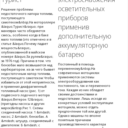
осветительных
Решение проблемы
недостаточного напора топлива,
приборов
поступающего
самотеком&nbsp;На мотороллере
применив
&laquo;Турист&raquo; при
маневрах часто обедняется
дополнительную
смесь, особенно когда в баке
мало топлива (это отмечено и в
аккумуляторную
статье &laquo;Почему падает
мощность&raquo;,
батарею
опубликованной в майском
номере &laquo;За рулем&raquo;
за 1976 год). Причина в том. что
Постоянный в помощь
бензобак мало возвышается над
переменному&nbsp;На
карбюратором. из-за чего бывает
современных мотоциклах
недостаточным напор топлива,
применяются системы
поступающего самотеком.Чтобы
электрооборудования как
избавиться от этой неприятности,
постоянного, так и переменного
я применил диафрагменный
тока. Каждая из них обладает
топливный насос (рис. 1) от
своими достоинствами и
подвесного лодочного мотора
недостатками. Лишь исходя из
&laquo;Ветерок-12&raquo;
конкретных условий эксплуатации
(пригодны насосы и других
мотоцикла, можно отдать
марок)&nbsp;Рис 1. Схемы
предпочтение той или другой.
соединений насоса: 1 &mdash;
Однако машины по вполне
насос; 2 &mdash; бензобак. А
понятным причинам
&mdash; штуцер, соединяемый с
производственного характера
двигателем: Б &mdash; с