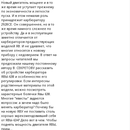
Новый двигатель мощнее и в то
же время не уступает прежнему
по экономичности и легкости
пуска. И в этом немалая роль
принадлежит карбюратору
2928СЕ. Он совершеннее, но в то
же время намного сложнее по
устройству. Да и в эксплуатации
заметно отличается от
карбюраторов предшествующих
моделей ЯВ. И не удивляет, что
многие относятся к новому
прибору с недоверием. В ответ на
запросы читателей мы
предложили нашему постоянному
автору В. СЕКРЕТОВУ рассказать
об устройстве карбюратора
ЯВЫ-638 и особенностях его
регулировки. Если интересны
родственные материалы по этой
модели, можно посмотреть
характерные болячки Явы 638.
Многие "явисты" задаются
вопросом: а зачем надо было
менять карбюратор? Почему бы
на новую ЯВУ не поставить столь
хорошо зарекомендовавший себя
от ЯВЫ-634? Дело вот в чем. Чтобы
поднять мощность двигателя ЯВЫ,
приш...