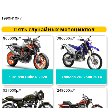
1990N10P7
Пять случайных мотоциклов:
865000р.*
386000р.*
KTM 890 Duke R 2020
Yamaha WR 250R 2014
937000р.*
249000р.*