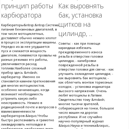
принцип работы
Как выровнять
карбюратора
бак, установка
щитков на
Карбюраторы&nbsp;&nbsp;Система
питания бензиновых двигателей, в
цилиндр, ..
том числе мотоциклетных,
доставляет обычно немало хлопот
в процессе эксплуатации машины.
Советы: - как при помощи
Нередко из-за нее ухудшается
карандаша избежать
пуск и снижается мощность
преждевременного износа
двигателя, появляются провалы на
резьба в отверстии головки
разных режимах его работы,
цилиндра; - калибровки
увеличивается расход
поврежденной резьбы в
топлива.Наиболее сложный
отверстии головки для свечи; - как
прибор здесь &mdash;
улучшить охлаждение цилиндра; -
карбюратор. Именно он
как выровнять бак мотоцикла; -
становится камнем преткновения
как облегчить монтаж тормозных
для многих мотоциклистов,
колодок; - установка индикатора
особенно начинающих, когда
высокого напряжения. Очень
возникает необходимость
любят мотоциклы в Латвии.
устранить какую-либо
Свидетельство тому &mdash;
неисправность. Немало в
многие тысячи зрителей,
редакционной почте и вопросов о
собирающиеся на гонки, большое
взаимозаменяемости
число машин на дорогах
карбюраторов.&laquo;Чтобы
республики. И не случайно
быстро распознавать и грамотно
научно-популярный журнал
ликвидировать неполадки в
&laquo;Наука и техника&raquo;,
карбюраторе, необходимо знать