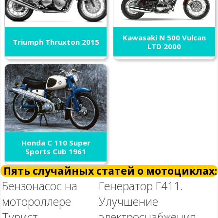
Kawasaki N 500 Vulcan
Triumph Thruxton 2015
LTD 2000
Honda C 110 Super
Sports Cub 1961
Пять случайных статей о мотоциклах:
Бензонасос на
Генератор Г411.
мотороллере
Улучшение
Турист
электроснабжения