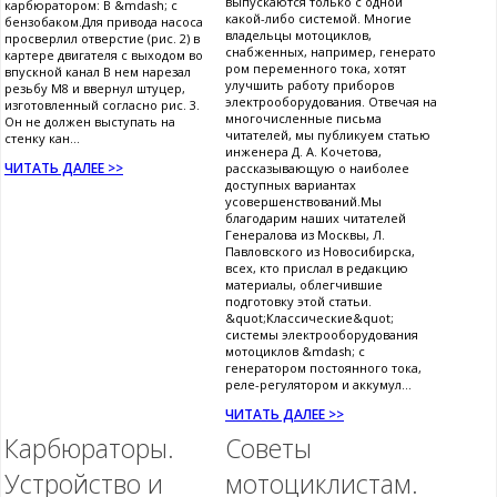
выпускаются только с одной
карбюратором: В &mdash; с
какой-либо системой. Многие
бензобаком.Для привода насоса
владельцы мотоциклов,
просверлил отверстие (рис. 2) в
снабженных, например, генерато
картере двигателя с выходом во
ром переменного тока, хотят
впускной канал В нем нарезал
улучшить работу приборов
резьбу М8 и ввернул штуцер,
электрооборудования. Отвечая на
изготовленный согласно рис. 3.
многочисленные письма
Он не должен выступать на
читателей, мы публикуем статью
стенку кан...
инженера Д. А. Кочетова,
ЧИТАТЬ ДАЛЕЕ >>
рассказывающую о наиболее
доступных вариантах
усовершенствований.Мы
благодарим наших читателей
Генералова из Москвы, Л.
Павловского из Новосибирска,
всех, кто прислал в редакцию
материалы, облегчившие
подготовку этой статьи.
&quot;Классические&quot;
системы электрооборудования
мотоциклов &mdash; с
генератором постоянного тока,
реле-регулятором и аккумул...
ЧИТАТЬ ДАЛЕЕ >>
Карбюраторы.
Советы
Устройство и
мотоциклистам.