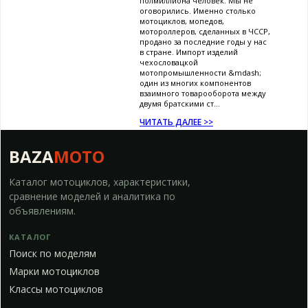
полмиллиона человек. Мы не
оговорились. Именно столько
мотоциклов, мопедов,
мотороллеров, сделанных в ЧССР,
продано за последние годы у нас
в стране. Импорт изделий
чехословацкой
мотопромышленности &mdash;
один из многих компонентов
взаимного товарооборота между
двумя братскими ст...
ЧИТАТЬ ДАЛЕЕ >>
BAZA
MOTO
Каталог мотоциклов, характеристики,
сравнение моделей и аналитика по
объявлениям.
КАТАЛОГ
Поиск по моделям
Марки мотоциклов
Классы мотоциклов