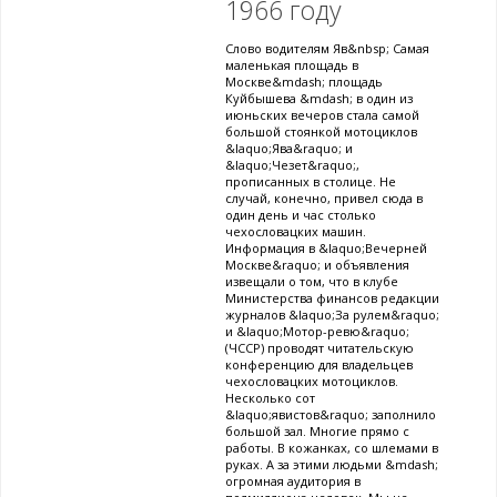
1966 году
Слово водителям Яв&nbsp; Самая
маленькая площадь в
Москве&mdash; площадь
Куйбышева &mdash; в один из
июньских вечеров стала самой
большой стоянкой мотоциклов
&laquo;Ява&raquo; и
&laquo;Чезет&raquo;,
прописанных в столице. Не
случай, конечно, привел сюда в
один день и час столько
чехословацких машин.
Информация в &laquo;Вечерней
Москве&raquo; и объявления
извещали о том, что в клубе
Министерства финансов редакции
журналов &laquo;За рулем&raquo;
и &laquo;Мотор-ревю&raquo;
(ЧССР) проводят читательскую
конференцию для владельцев
чехословацких мотоциклов.
Несколько сот
&laquo;явистов&raquo; заполнило
большой зал. Многие прямо с
работы. В кожанках, со шлемами в
руках. А за этими людьми &mdash;
огромная аудитория в