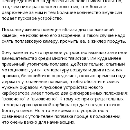
непосредственно за дроссельным золотником. Понятно,
что, чем ниже расположен золотник, тем больше
разрежение за ним и тем большее количество эмульсии
подает пусковое устройство.
Поскольку жиклер помещен вблизи дна поплавковой
камеры, не исключено его засорение. В таком случае надо
снять поплавковую камеру, промыть ее, а жиклер продуть.
Хочу заметить, что пусковое устройство вызвало заметное
замешательство среди многих "явистов". Им куда милее
привычный утопитель поплавка. Действительно, опытный
мотоциклист, учтя температуру воздуха и двигателя, как
правило, безошибочно определяет, сколько времени надо
держать утопленным поплавок, чтобы обогатить смесь
нужным образом. А пусковое устройство нового
карбюратора имеет только два фиксированных положения:
"включено" и "выключено". К тому же при отрицательных
температурах пусковой карбюратор дает недостаточно
богатую смесь. Но в то же время это устройство в
сравнении с утопителем поплавка проще в пользовании,
что очень важно для начинающих.