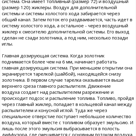
система. Она имеет топливный (размер 72) и воздушный
(размер 120) жиклеры. Воздух для дополнительной
системы и системы холостого хода забирается через
общий канал. Затем поток его раздваивается, часть идет в
систему холостого хода, а остальное - через воздушный
жиклер к смесителю дополнительной системы. Его выход
сделан не сзади золотника, а под ним, несколько позади
иглы.
Главная дозирующая система. Когда золотник
поднимается более чем на 6 мм, начинает работать
главная дозирующая система. При меньшем открытии она
экранируется тарелкой (шайбой), находящейся снизу
золотника. В первом случае тарелка оказывается выше
верхнего среза главного распылителя. Движение
воздуха создает над распылителем разрежение и
происходит подсос и распыление топлива. Топливо, пройдя
через главный жиклер, попадает в кольцевой канал между
распылителем и конусной иглой. Туда же через
специальное отверстие поступает небольшое количество
воздуха, который вместе с топливом образует эмульсию. И
лишь после этого эмульсия выбрасывается в полость
диффузора, где смешивается с основным потоком воздуха.