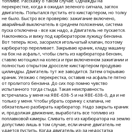
топливе. Расскажу о таком случае. Однажды на
перекрестке, когда я ожидал зеленого сигнала, заглох
двигатель. Попытался пустить его кикстартером, но толку
не было. Быстро все проверяю: зажигание включено,
аварийный выключатель в среднем положении, система
пуска отключена - все как надо, а Двигатель не пускается.
Наклоняюсь и вижу под карбюратором лужицу бензина.
Вот теперь ясно, засорился игольчатый клапан, поэтому
карбюратор переливает. Закрываю краник, кладу машину
на бок на асфальт, чтобы слить из карбюратора бензин,
ставлю мотоцикл на колеса и при включенном зажигании и
полностью открытом дросселе кикстартером продуваю
цилиндры. Двигатель тут же заводится. Затем открываю
краник. Уезжаю с перекрестка, оставив на асфальте пятно
от пролитого бензина. До сих пор помню чувство
испытанного тогда стыда. Такая неисправность
встречалась у меня на ЯВЕ-638-5 и на ЯВЕ-638-0, да и не
только у меня. Чтобы убрать соринку с клапана, не
обязательно разбирать карбюратор. Надо закрыть краник
и, продолжая движение, выработать все топливо из
поплавковой камеры. Сливать его из карбюратора на землю
допустимо лишь в том случае, если иначе двигатель не
удается пустить. Когда двигатель из-за недостатка