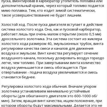
пуска, вмонтировав в карбюратор утопитель поплавка или
дополнительный краник, через который топливо подается
мимо поплавка. Тем, кто ездит зимой систематически,
такое усовершенствование не будет лишним.
Холостой ход. После пуска двигателя вступает в действие
система холостого хода. Она, как и пусковой карбюратор,
работает лишь при очень малом открытии (около 0,5 мм)
дроссельного золотника. Эта система состоит из жиклера
холостого хода размером 40, эмульсионных трубок, винта
регулировки качества смеси и каналов для движения
воздуха и эмульсии. Винт качества регулирует сечение
воздушного канала, поскольку дозировать воздух гораздо
легче, чем топливо. При завертывании винта количество
воздуха уменьшается и смесь обогащается. При
отвертывании - подача воздуха увеличивается и смесь
становится беднее.
Регулировка холостого хода обычная. Вначале упором
золотника устанавливаем минимально устойчивые
обороты (для обкатанного двигателя это 600-1000 об/
мин). Затем, вращая винт качества, ищем положение, при
котором обороты будут максимальными. Делается это не