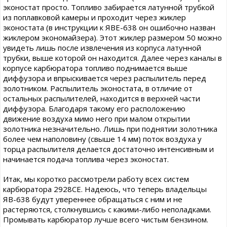
эконостат просто. Топливо забирается латунной трубкой
из поплавковой камеры и проходит через жиклер
эконостата (в инструкции к ЯВЕ-638 он ошибочно назван
жиклером экономайзера). Этот жиклер размером 50 можно
увидеть лишь после извлечения из корпуса латунной
трубки, выше которой он находится. Далее через каналы в
корпусе карбюратора топливо поднимается выше
диффузора и впрыскивается через распылитель перед
золотником. Распылитель эконостата, в отличие от
остальных распылителей, находится в верхней части
диффузора. Благодаря такому его расположению
движение воздуха мимо него при малом открытии
золотника незначительно. Лишь при поднятии золотника
более чем наполовину (свыше 14 мм) поток воздуха у
торца распылителя делается достаточно интенсивным и
начинается подача топлива через эконостат.
Итак, мы коротко рассмотрели работу всех систем
карбюратора 2928СЕ. Надеюсь, что теперь владельцы
ЯВ-638 будут увереннее обращаться с ним и не
растеряются, столкнувшись с какими-либо неполадками.
Промывать карбюратор лучше всего чистым бензином.