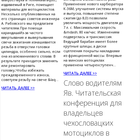
Применение нового карбюратора
издаваемый в Риге, помещает
К-36М, улучшение системы впуска
материалы для мотоциклистов.
и выпуска, повышение степени
Несколько опубликованных на
сжатия (до 8,0) позволили
его страницах советов инженера
увеличить мощность двигателя до
А. Рибовского мы предлагаем
7 л. с. Максимальная скорость
читателям.При помощи
&mdash; 80 км/час. Изменениям
карандашаИз-за частого
подверглась и трансмиссия.
ввертывания и вывертывания
Ведущий барабан имеет более
свечи зажигания изнашивается
крупные шлицы, а диски
резьба в отверстии головки
сцепления покрыты накладками
цилиндра, особенно сильно, если
из фрикционной массы. Впервые
она из алюминиевого сплава. В
на минских мотоциклах
результате приходится заменять
применена четырехступенч...
или ремонтировать
головку,Чтобы избежать
ЧИТАТЬ ДАЛЕЕ >>
преждевременного износа,
советуем резьбу на свече &laq...
Слово водителям
ЧИТАТЬ ДАЛЕЕ >>
Яв. Читательская
конференция для
владельцев
чехословацких
мотоциклов в