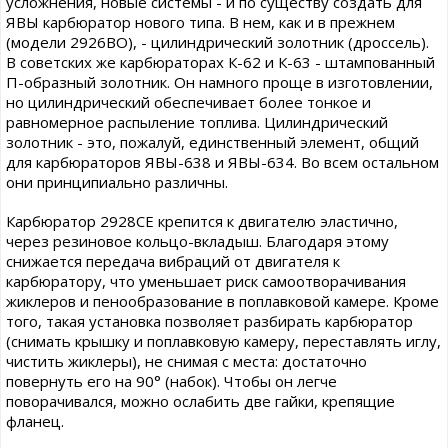
усложнения, новые системы - и по существу создать для
ЯВЫ карбюратор нового типа. В нем, как и в прежнем
(модели 2926ВО), - цилиндрический золотник (дроссель).
В советских же карбюраторах К-62 и К-63 - штампованный
П-образный золотник. Он намного проще в изготовлении,
но цилиндрический обеспечивает более тонкое и
равномерное распыление топлива. Цилиндрический
золотник - это, пожалуй, единственный элемент, общий
для карбюраторов ЯВЫ-638 и ЯВЫ-634. Во всем остальном
они принципиально различны.
Карбюратор 2928СЕ крепится к двигателю эластично,
через резиновое кольцо-вкладыш. Благодаря этому
снижается передача вибраций от двигателя к
карбюратору, что уменьшает риск самоотворачивания
жиклеров и пенообразование в поплавковой камере. Кроме
того, такая установка позволяет разбирать карбюратор
(снимать крышку и поплавковую камеру, переставлять иглу,
чистить жиклеры), не снимая с места: достаточно
повернуть его на 90° (набок). Чтобы он легче
поворачивался, можно ослабить две гайки, крепящие
фланец.