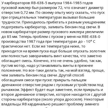
У карбюраторов ЯВ-638-5 выпуска 1984-1985 годов
пусковой жиклер был размером 72, что означает диаметр
отверстия 0,72 мм. По своему опыту могу сказать, что пуск
при отрицательных температурах вызывал большие
трудности. Приходилось прибегать к разным ухищрениям:
подогревать карбюратор, заливать бензин под свечи. В
новом карбюраторе размер пускового жиклера увеличили
до 85 мм. Теперь проблем с пуском у меня на ЯВЕ-638-0
производства 1987 года при температурах до - 10° С
практически нет. Если же температура ниже, то
приходится на время пуска еще больше опускать золотник
или полностью заворачивать винт качества, что заметно
обогащает смесь. Конечно, это не очень удобно, так как,
пустив мотор, надо устанавливать винты в прежнее
положение. Но все-таки делать так, на мой взгляд, проще,
чем заливать бензин под свечи. Другой способ
обогащения смеси при пуске: прикрыть пальцем
дренажное отверстие рядом с пусковым устройством под
рычажком. Эффект будет еще заметнее, если прикрыть и
второе дренажное отверстие, которое находится с другой
стороны карбюратора (около упора дросселя). Некоторые
владельцы ЯВ кардинально решают проблему зимнего