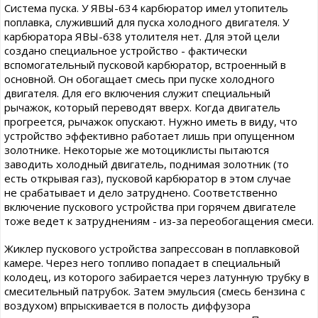
Система пуска. У ЯВЫ-634 карбюратор имел утопитель
поплавка, служивший для пуска холодного двигателя. У
карбюратора ЯВЫ-638 утолителя нет. Для этой цели
создано специальное устройство - фактически
вспомогательный пусковой карбюратор, встроенный в
основной. Он обогащает смесь при пуске холодного
двигателя. Для его включения служит специальный
рычажок, который переводят вверх. Когда двигатель
прогреется, рычажок опускают. Нужно иметь в виду, что
устройство эффективно работает лишь при опущенном
золотнике. Некоторые же мотоциклисты пытаются
заводить холодный двигатель, поднимая золотник (то
есть открывая газ), пусковой карбюратор в этом случае
не срабатывает и дело затруднено. Соответственно
включение пускового устройства при горячем двигателе
тоже ведет к затруднениям - из-за переобогащения смеси.
Жиклер пускового устройства запрессован в поплавковой
камере. Через него топливо попадает в специальный
колодец, из которого забирается через латунную трубку в
смесительный патрубок. Затем эмульсия (смесь бензина с
воздухом) впрыскивается в полость диффузора