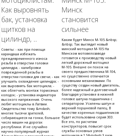
мотоциклистам.
Минск М-105.
Как выровнять
Минск
бак, установка
становится
щитков на
сильнее
цилиндр, ..
Каким будет Минск М-105 &nbsp;
&nbsp; Так выглядит новый
минский мотоцикл М-105 На
Советы: - как при помощи
Минском мотовелозаводе
карандаша избежать
готовится к производству новый
преждевременного износа
легкий дорожный мотоцикл
резьба в отверстии головки
М-105. Внешне он похож на
цилиндра; - калибровки
своего предшественника М-104,
поврежденной резьбы в
но существенно отличается
отверстии головки для свечи; - как
основными механизмами. По
улучшить охлаждение цилиндра; -
существу создан новый двигатель,
как выровнять бак мотоцикла; -
более надежный и долговечный
как облегчить монтаж тормозных
благодаря установке в нижней
колодок; - установка индикатора
головке шатуна подшипника с
высокого напряжения. Очень
сепаратором. Усилены шатун и
любят мотоциклы в Латвии.
верхний поршневой палец. В
Свидетельство тому &mdash;
качестве коренных подшипников
многие тысячи зрителей,
будет использована серия 303.
собирающиеся на гонки, большое
Все это, по расчетам
число машин на дорогах
конструкторов, повысит срок
республики. И не случайно
службы основных узлов
научно-популярный журнал
мотоцикла в 2,5&mdash;3 раза.
&laquo;Наука и техника&raquo;,