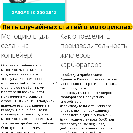
GASGAS EC 250 2013
Пять случайных статей о мотоциклах:
Мотоциклы для
Как определить
села - на
производительность
конвейер!
жиклеров
карбюратора
Основные требования к
мотоциклам, специально
предназначенным для
Необходим прибор&nbsp;В.
эксплуатации в сельской
Кулиев из Казани от имени группы
местности &nbsp; &nbsp; В нашей
мотоциклистов просит рассказать,
стране с ее необъятными
как определить
просторами возможности
производительность жиклеров
применения мотоциклов
карбюратора.Пропускную
огромны. Эти машины получили
способность
широкое распространение в
(производительность) жиклера
городах. Но еще больше их
определяют по проходящему
используют в селах. Ведь на
через него в единицу времени
мотоциклах можно проехать и
(мин.) количеству воды (см3) при
там, где не пройдет автомобиль.
температуре 20&deg;С под
Они нужны агрономам,
действием постоянного напора
зоотехникам, ветеринарам,
столба воды высотой 1 м.