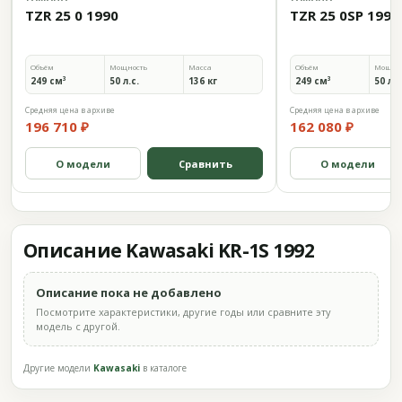
TZR 25 0 1990
TZR 25 0SP 1990
Объём
Мощность
Масса
Объём
Мощно
249 см³
50 л.с.
136 кг
249 см³
50 л.с
Средняя цена в архиве
Средняя цена в архиве
196 710 ₽
162 080 ₽
О модели
Сравнить
О модели
Описание Kawasaki KR-1S 1992
Описание пока не добавлено
Посмотрите характеристики, другие годы или сравните эту
модель с другой.
Другие модели
Kawasaki
в каталоге