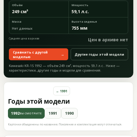
Объём
Мощность
249 см³
59,1 л.с.
Масса
Высота сиденья
755 мм
Нет данных
Средняя цена в архиве
Цен в архиве нет
Сравнить с другой
→
Другие годы этой модели
моделью
Kawasaki KR-1S 1992 — объём 249 см³, мощность 59,1 л.с.. Ниже —
характеристики, другие годы и модели для сравнения.
← 1991
Годы этой модели
1992
1991
1990
ВЫ СМОТРИТЕ
Карточки объединены по названию. Поколение и комплектация могут отличаться.