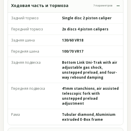
Ходовая часть и тормоза
7 параметров
Задний тормоз
Single disc 2 piston caliper
Передний тормоз
2x discs 4 piston calipers
Задняя шина
130/60 VR18
Передняя шина
100/70 VR17
Задняя подвеска
Bottom Link Uni-Trak with air
adjustable gas shock,
unstepped preload, and four-
way rebound damping
Передняя подвеска
41mm stanchions, air assisted
telescopic fork with
unstepped preload
adjustment
Рама
Tubular diamond, Aluminium
extruded E-Box frame