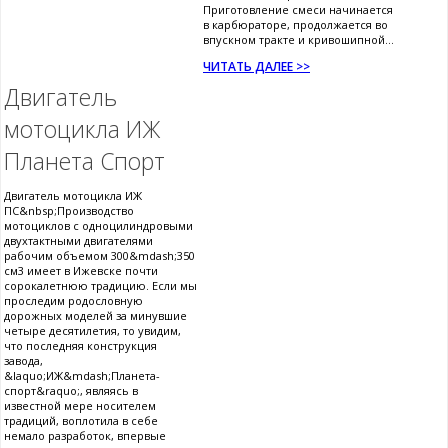
Приготовление смеси начинается
в карбюраторе, продолжается во
впускном тракте и кривошипной...
ЧИТАТЬ ДАЛЕЕ >>
Двигатель
мотоцикла ИЖ
Планета Спорт
Двигатель мотоцикла ИЖ
ПС&nbsp;Производство
мотоциклов с одноцилиндровыми
двухтактными двигателями
рабочим объемом 300&mdash;350
см3 имеет в Ижевске почти
сорокалетнюю традицию. Если мы
проследим родословную
дорожных моделей за минувшие
четыре десятилетия, то увидим,
что последняя конструкция
завода,
&laquo;ИЖ&mdash;Планета-
спорт&raquo;, являясь в
известной мере носителем
традиций, воплотила в себе
немало разработок, впервые