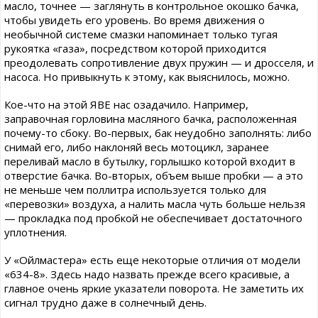
масло, точнее — заглянуть в контрольное окошко бачка,
чтобы увидеть его уровень. Во время движения о
необычной системе смазки напоминает только тугая
рукоятка «газа», посредством которой приходится
преодолевать сопротивление двух пружин — и дросселя, и
насоса. Но привыкнуть к этому, как выяснилось, можно.
Кое-что на этой ЯВЕ нас озадачило. Например,
заправочная горловина масляного бачка, расположенная
почему-то сбоку. Во-первых, бак неудобно заполнять: либо
снимай его, либо наклоняй весь мотоцикл, заранее
переливай масло в бутылку, горлышко которой входит в
отверстие бачка. Во-вторых, объем выше пробки — а это
не меньше чем поллитра используется только для
«перевозки» воздуха, а налить масла чуть больше нельзя
— прокладка под пробкой не обеспечивает достаточного
уплотнения.
У «Ойлмастера» есть еще некоторые отличия от модели
«634-8». Здесь надо назвать прежде всего красивые, а
главное очень яркие указатели поворота. Не заметить их
сигнал трудно даже в солнечный день.