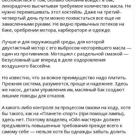
лихорадочно высчитывая требуемое количество масла. Не
нужно перемешивать этот коктейль. Даже на третий-
четвертый день пути можно похвастаться все еще не
замасленными руками. Не видно привычных потеков на
баке, оребрении мотора, карбюраторе и одежде.
Лучше и для окружающей среды, для которой
двухтактный мотор с его выбросом несгоревшего масла —
один из противников. Мотоцикл с раздельной смазкой —
безусловный шаг вперед в деле оздоровления
воздушного бассейна.
Но известно, что за всякое преимущество надо платить.
Прежняя система, разумеется, проще и надежнее. Здесь
же насос, детали управления им, масляный бак создают
лишние поводы для отказов.
А какого-либо контроля за процессом смазки на ходу, хотя
бы такого, как на «Планете-спорт» (при помощи лампы),
здесь нет. Поэтому владелец «Ойл-мастера» должен
предъявлять повышенные требования прежде всего к
самому себе — нельзя хотя бы однажды забыть долить