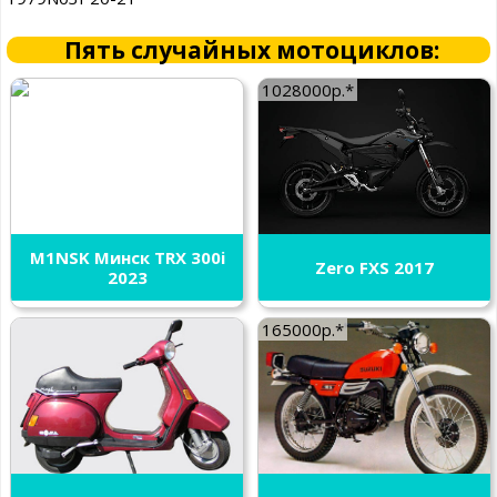
Пять случайных мотоциклов:
1028000р.*
M1NSK Минск TRX 300i
Zero FXS 2017
2023
165000р.*