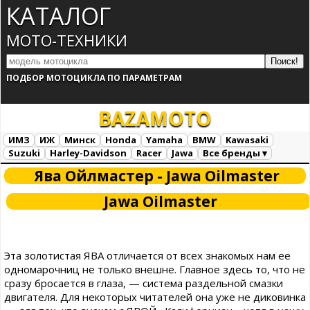
КАТАЛОГ
МОТО-ТЕХНИКИ
ПОДБОР МОТОЦИКЛА ПО ПАРАМЕТРАМ
BAZA
MOTO
ИМЗ
ИЖ
Минск
Honda
Yamaha
BMW
Kawasaki
Suzuki
Harley-Davidson
Racer
Jawa
Все бренды ▾
Все марки
Загрузка...
Ява Ойлмастер - Jawa Oilmaster
Jawa Oilmaster
Эта золотистая ЯВА отличается от всех знакомых нам ее
одномарочниц не только внешне. Главное здесь то, что не
сразу бросается в глаза, — система раздельной смазки
двигателя. Для некоторых читателей она уже не диковинка