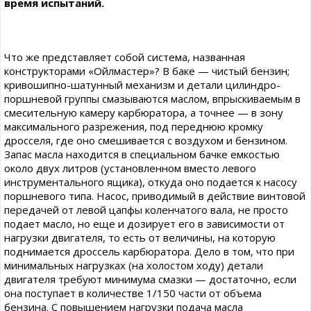
время испытаний.
Что же представляет собой система, названная
конструкторами «Ойлмастер»? В баке — чистый бензин;
кривошипно-шатунный механизм и детали цилиндро-
поршневой группы смазываются маслом, впрыскиваемым в
смесительную камеру карбюратора, а точнее — в зону
максимального разрежения, под переднюю кромку
дросселя, где оно смешивается с воздухом и бензином.
Запас масла находится в специальном бачке емкостью
около двух литров (установленном вместо левого
инструментального ящика), откуда оно подается к насосу
поршневого типа. Насос, приводимый в действие винтовой
передачей от левой цапфы коленчатого вала, не просто
подает масло, но еще и дозирует его в зависимости от
нагрузки двигателя, то есть от величины, на которую
поднимается дроссель карбюратора. Дело в том, что при
минимальных нагрузках (на холостом ходу) детали
двигателя требуют минимума смазки — достаточно, если
она поступает в количестве 1/150 части от объема
бензина. С повышением нагрузки подача масла