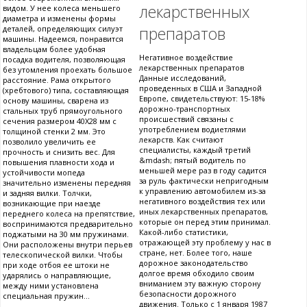
лекарственных
видом. У нее колеса меньшего
диаметра и изменены формы
препаратов
деталей, определяющих силуэт
машины. Надеемся, понравится
владельцам более удобная
Негативное воздействие
посадка водителя, позволяющая
лекарственных препаратов
без утомления проехать большое
Данные исследований,
расстояние. Рама открытого
проведенных в США и Западной
(хребтового) типа, составляющая
Европе, свидетельствуют: 15-18%
основу машины, сварена из
дорожно-транспортных
стальных труб прямоугольного
происшествий связаны с
сечения размером 40X28 мм с
употреблением водиетлями
толщиной стенки 2 мм. Это
лекарств. Как считают
позволило увеличить ее
специалисты, каждый третий
прочность и снизить вес. Для
&mdash; пятый водитель по
повышения плавности хода и
меньшей мере раз в году садится
устойчивости мопеда
за руль фактически непригодным
значительно изменены передняя
к управлению автомобилем из-за
и задняя вилки. Толчки,
негативного воздействия тех или
возникающие при наезде
иных лекарственных препаратов,
переднего колеса на препятствие,
которые он перед этим принимал.
воспринимаются предварительно
Какой-либо статистики,
поджатыми на 30 мм пружинами.
отражающей эту проблему у нас в
Они расположены внутри перьев
стране, нет. Более того, наше
телескопической вилки. Чтобы
дорожное законодательство
при ходе отбоя ее штоки не
долгое время обходило своим
ударялись о направляющие,
вниманием эту важную сторону
между ними установлена
безопасности дорожного
специальная пружин...
движения. Только с 1 января 1987