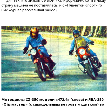
— для тех, кто знаком с ЯВОЙ «Калифорниан», хотя в нашу
страну машина не поставлялась, и с «Планетой-спорт» (о
них журнал рассказывал ранее).
Мотоциклы CZ-350 модели «472.4» (слева) и ЯВА-350
«Ойлмастер» (с самодельным ветровым щитком) во