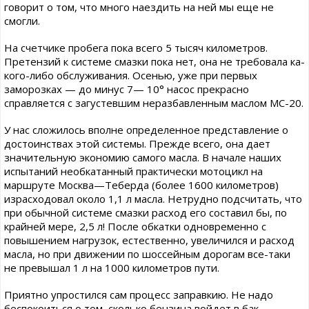
говорит о том, что много наездить на ней мы еще не
смогли.
На счетчике пробега пока всего 5 тысяч километров.
Претензий к системе смазки пока нет, она не требовала ка-
кого-либо обслуживания. Осенью, уже при первых
заморозках — до минус 7— 10° насос прекрасно
справляется с загустевшим неразбавленным маслом МС-20.
У нас сложилось вполне определенное представление о
достоинствах этой системы. Прежде всего, она дает
значительную экономию самого масла. В начале наших
испытаний необкатанный практически мотоцикл на
маршруте Москва—Теберда (более 1600 километров)
израсходовал около 1,1 л масла. Нетрудно подсчитать, что
при обычной системе смазки расход его составил бы, по
крайней мере, 2,5 л! После обкатки одновременно с
повышением нагрузок, естественно, увеличился и расход
масла, но при движении по шоссейным дорогам все-таки
не превышал 1 л на 1000 километров пути.
Приятно упростился сам процесс заправкию. Не надо
беспокоиться о том, сколько бензина войдет в бак,