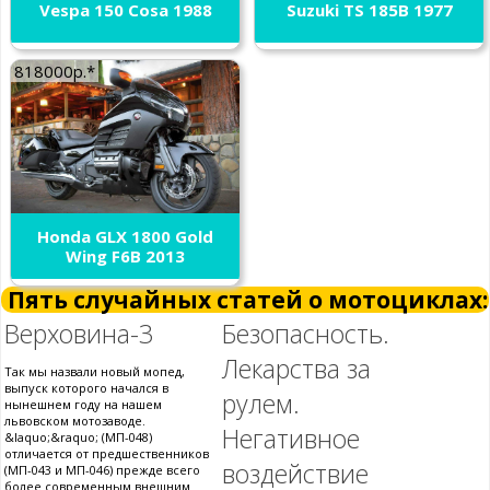
Vespa 150 Cosa 1988
Suzuki TS 185B 1977
818000р.*
Honda GLX 1800 Gold
Wing F6B 2013
Пять случайных статей о мотоциклах:
Верховина-3
Безопасность.
Лекарства за
Так мы назвали новый мопед,
выпуск которого начался в
рулем.
нынешнем году на нашем
львовском мотозаводе.
Негативное
&laquo;&raquo; (МП-048)
отличается от предшественников
воздействие
(МП-043 и МП-046) прежде всего
более современным внешним