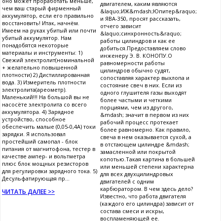
оно может проработать меньше,
двигателем, каким являются
чем ваш старый фирменный
&laquo;ИЖ&mdash;Юпитер&raquo;
аккумулятор, если его правильно
и ЯВА-350, просят рассказать,
восстановить! Итак, начнём.
отчего зависит
Имеем на руках убитый или почти
&laquo;синхронность&raquo;
убитый аккумулятор. Нам
работы цилиндров и как ее
понадобятся некоторые
добиться.Предоставляем слово
материалы и инструменты: 1)
инженеру Э. В. КОНОПУ.О
Свежий электролит(номинальной
равномерности работы
+ желательно повышенной
цилиндров обычно судят,
плотности) 2) Дистиллированная
сопоставляя характер выхлопа и
вода. 3) Измеритель плотности
состояние свеч в них. Если из
электролита(ареометр).
одного глушителя газы выходят
Маленький!!! На большой вы не
более частыми и четкими
насосёте электролита со всего
порциями, чем из другого,
аккумулятора. 4) Зарядное
&mdash; значит в первом из них
устройство, способное
рабочий процесс протекает
обеспечить малые (0,05-0,4А) токи
более равномерно. Как правило,
зарядки. Я использовал
свеча в нем оказывается сухой, а
простейший самопал - блок
в отстающем цилиндре &mdash;
питания от магнитофона, тестер в
замасленной или покрытой
качестве ампер- и вольтметра
копотью.Такая картина в большей
плюс блок мощных резисторов
или меньшей степени характерна
для регулировки зарядного тока. 5)
для всех двухцилиндровых
Десульфатирующая пр...
двигателей с одним
карбюратором. В чем здесь дело?
ЧИТАТЬ ДАЛЕЕ >>
Известно, что работа двигателя
(каждого его цилиндра) зависит от
состава смеси и искры,
воспламеняющей ее.