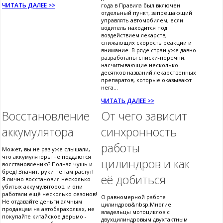
ЧИТАТЬ ДАЛЕЕ >>
года в Правила был включен
отдельный пункт, запрещающий
управлять автомобилем, если
водитель находится под
воздействием лекарств,
снижающих скорость реакции и
внимание. В ряде стран уже давно
разработаны списки-перечни,
насчитывающие несколько
десятков названий лекарственных
препаратов, которые оказывают
нега...
ЧИТАТЬ ДАЛЕЕ >>
Восстановление
От чего зависит
аккумулятора
синхронность
работы
Может, вы не раз уже слышали,
что аккумуляторы не поддаются
цилиндров и как
восстановлению? Полная чушь и
бред! Значит, руки не там растут!
её добиться
Я лично восстановил несколько
убитых аккумуляторов, и они
работали ещё несколько сезонов!
О равномерной работе
Не отдавайте деньги алчным
цилиндров&nbsp;Многие
продавцам на автобарахолках, не
владельцы мотоциклов с
покупайте китайское дерьмо -
двухцилиндровым двухтактным