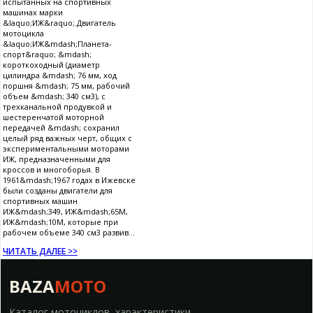
испытанных на спортивных
машинах марки
&laquo;ИЖ&raquo;.Двигатель
мотоцикла
&laquo;ИЖ&mdash;Планета-
спорт&raquo; &mdash;
короткоходный (диаметр
цилиндра &mdash; 76 мм, ход
поршня &mdash; 75 мм, рабочий
объем &mdash; 340 см3), с
трехканальной продувкой и
шестеренчатой моторной
передачей &mdash; сохранил
целый ряд важных черт, общих с
экспериментальными моторами
ИЖ, предназначенными для
кроссов и многоборья. В
1961&mdash;1967 годах в Ижевске
были созданы двигатели для
спортивных машин
ИЖ&mdash;349, ИЖ&mdash;65М,
ИЖ&mdash;10М, которые при
рабочем объеме 340 см3 развив...
ЧИТАТЬ ДАЛЕЕ >>
BAZA
MOTO
Каталог мотоциклов, характеристики,