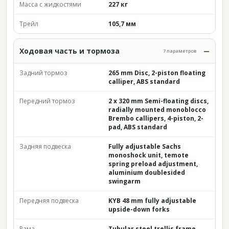
Масса с жидкостями
227 кг
Трейл
105,7 мм
Ходовая часть и тормоза
7 параметров
Задний тормоз
265 mm Disc, 2-piston floating
calliper, ABS standard
Передний тормоз
2 x 320 mm Semi-floating discs,
radially mounted monoblocco
Brembo callipers, 4-piston, 2-
pad, ABS standard
Задняя подвеска
Fully adjustable Sachs
monoshock unit, temote
spring preload adjustment,
aluminium doublesided
swingarm
Передняя подвеска
KYB 48 mm fully adjustable
upside-down forks
Рама
Tubular steel trellis frame