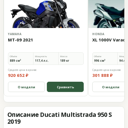
YAMAHA
HONDA
MT-09 2021
XL 1000V Varade
Объём
Мощность
Масса
Объём
Мощно
889 см³
117,4 л.с.
189 кг
996 см³
94 л.с
Средняя цена в архиве
Средняя цена в архиве
920 652 ₽
301 888 ₽
О модели
Сравнить
О модели
Описание Ducati Multistrada 950 S
2019