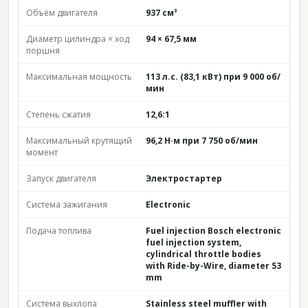
Объём двигателя
937 см³
Диаметр цилиндра × ход
94 × 67,5 мм
поршня
Максимальная мощность
113 л.с. (83,1 кВт) при 9 000 об/
мин
Степень сжатия
12,6:1
Максимальный крутящий
96,2 Н·м при 7 750 об/мин
момент
Запуск двигателя
Электростартер
Система зажигания
Electronic
Подача топлива
Fuel injection Bosch electronic
fuel injection system,
cylindrical throttle bodies
with Ride-by-Wire, diameter 53
mm
Система выхлопа
Stainless steel muffler with