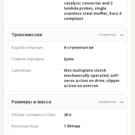
catalytic converter and 2
lambda probes, single
stainless steel muffler, Euro 4
compliant
Трансмиссия
3 параметра
Коробка передач
6-ступенчатая
Главная передача
Цепь
Сцепление
Wet multiplate clutch
mechanically operated, self-
servo action on drive, slipper
action on overrun
Размеры и масса
4 параметра
Объём топливного бака
20 л
Колёсная база
1 594 мм