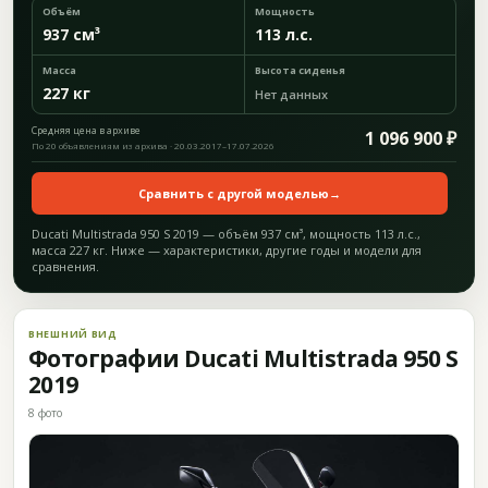
Объём
Мощность
937 см³
113 л.с.
Масса
Высота сиденья
227 кг
Нет данных
Средняя цена в архиве
1 096 900 ₽
По 20 объявлениям из архива · 20.03.2017–17.07.2026
Сравнить с другой моделью
→
Ducati Multistrada 950 S 2019 — объём 937 см³, мощность 113 л.с.,
масса 227 кг. Ниже — характеристики, другие годы и модели для
сравнения.
ВНЕШНИЙ ВИД
Фотографии Ducati Multistrada 950 S
2019
8 фото